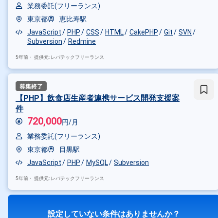
業務委託(フリーランス)
東京都
恵比寿駅
JavaScript
PHP
CSS
HTML
CakePHP
Git
SVN
Subversion
Redmine
5年前・
提供元: レバテックフリーランス
【PHP】飲食店生産者連携サービス開発支援案
件
720,000
円/月
業務委託(フリーランス)
東京都
目黒駅
JavaScript
PHP
MySQL
Subversion
5年前・
提供元: レバテックフリーランス
設定していない条件はありませんか？