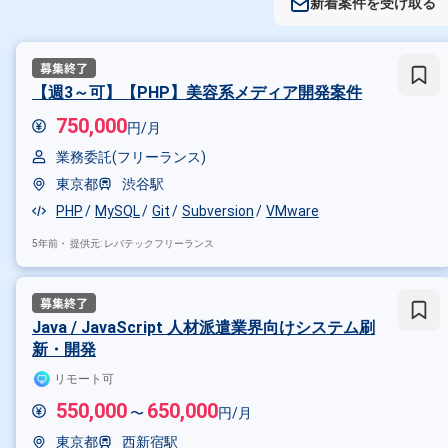
新着案件を受け取る
【週3～可】【PHP】美容系メディア開発案件
750,000
円/月
業務委託(フリーランス)
東京都
渋谷駅
PHP
MySQL
Git
Subversion
VMware
5年前・
提供元: レバテックフリーランス
Java / JavaScript 人材派遣業界向けシステム刷
新・開発
リモート可
550,000
650,000
〜
円/月
東京都
西新宿駅