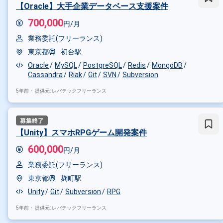
【Oracle】大手企業データベース支援案件
700,000
円/月
業務委託(フリーランス)
東京都
初台駅
Oracle
MySQL
PostgreSQL
Redis
MongoDB
Cassandra
Riak
Git
SVN
Subversion
5年前・
提供元: レバテックフリーランス
【Unity】スマホRPGゲーム開発案件
600,000
円/月
業務委託(フリーランス)
東京都
麹町駅
Unity
Git
Subversion
RPG
5年前・
提供元: レバテックフリーランス