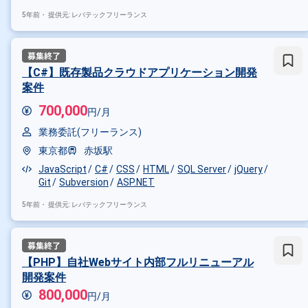
5年前・
提供元: レバテックフリーランス
その他開発言語・スキルから探す
Linux
MySQL
Java
PHP
【C#】既存製品クラウドアプリケーション開発
その他の職種から探す
案件
アプリケーションエンジニア
700,000
円/月
インフラエンジニア
業務委託(フリーランス)
東京都
赤坂駅
JavaScript
C#
CSS
HTML
SQL Server
jQuery
Git
Subversion
ASP.NET
5年前・
提供元: レバテックフリーランス
【PHP】自社Webサイト内部フルリニューアル
開発案件
800,000
円/月