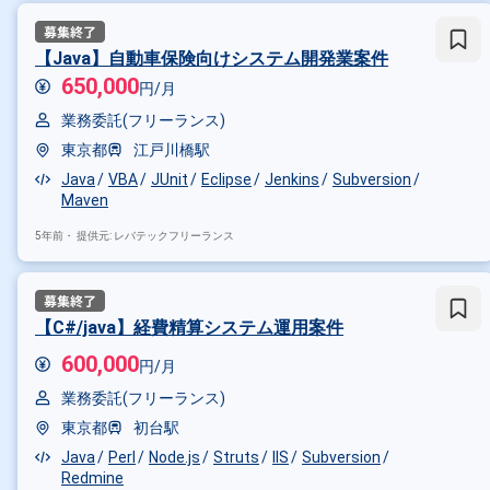
【Java】自動車保険向けシステム開発業案件
650,000
円/月
業務委託(フリーランス)
東京都
江戸川橋駅
Java
VBA
JUnit
Eclipse
Jenkins
Subversion
Maven
5年前・
提供元: レバテックフリーランス
【C#/java】経費精算システム運用案件
掛け合わせ条件で絞り込む
600,000
円/月
特徴で絞り込む
業務委託(フリーランス)
Subversion × 在宅・リモート
東京都
初台駅
Java
Perl
Node.js
Struts
IIS
Subversion
Redmine
その他の条件で検索する