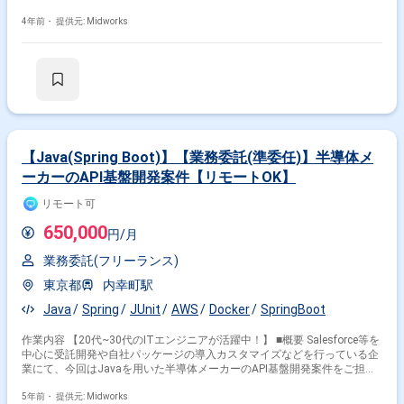
等の複数のPJが走っているので、状況に応じて下記内容に携わって頂きま
す。 ■具体的な作業内容 ・顧客からの問い合わせ対応を含む運用業務 ・ソ
4年前・
提供元: Midworks
フトウェアの設計開発テスト ・Salesforceのカスタマイズ業務が多いで
す。 ・Java、SpringBootによるREST APIの設計、開発、テストなど(新規
ではなく、アプリの改修がメイン) ■開発環境： ■プラットフォーム：
Salesforce、AWSが多い。※一部Heroku ■プログラミング言語：
Java(SpringBootが多い) JavaScript(Node.js、Vue.js、React)、
Python(バッチ、サーバレスアプリケーション) Apex(Lightning Web
Component Visualforce SOQL) ■ツール：GitHub Backlog Zoom
Slack など ■チーム構成：2～3名が主な人数+サポートメンバー数名
【Java(Spring Boot)】【業務委託(準委任)】半導体メ
ーカーのAPI基盤開発案件【リモートOK】
リモート可
650,000
円/月
業務委託(フリーランス)
東京都
内幸町駅
Java
Spring
JUnit
AWS
Docker
SpringBoot
作業内容 【20代~30代のITエンジニアが活躍中！】 ■概要 Salesforce等を
中心に受託開発や自社パッケージの導入カスタマイズなどを行っている企
業にて、今回はJavaを用いた半導体メーカーのAPI基盤開発案件をご担当
いただけるエンジニアを募集しております。 Auth0/Herokuを使ったAPI基
盤開発となり、設計～テストまで携わっていただきます。 ■具体的な作業
5年前・
提供元: Midworks