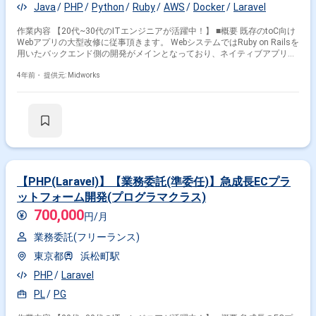
Java
PHP
Python
Ruby
AWS
Docker
Laravel
作業内容 【20代~30代のITエンジニアが活躍中！】 ■概要 既存のtoC向け
Webアプリの大型改修に従事頂きます。 WebシステムではRuby on Railsを
用いたバックエンド側の開発がメインとなっており、ネイティブアプリは
iOS/Androidともに開発中となります。 既存の設計書/仕様書をもとに、設
計/開発～テストまでをお任せできる方を募集しております。 メンバーと
4年前・
提供元: Midworks
積極的に意思疎通、意見交換を図りながら、サービスの開発からリリー
ス、改善まで担当していただきます。 ■開発環境 ・システム：Ruby on
Rails、React、Swift(iOS App)、Kotlin(Android App) ・インフラ：
Heroku、AWS ・データベース：PostgreSQL、Redis ・開発用PC：Macあ
るいはWin ・3rdPartyツール：New Relic、SendGrid、Cloudinary、
Algolia、Pusher
【PHP(Laravel)】【業務委託(準委任)】急成長ECプラ
ットフォーム開発(プログラマクラス)
700,000
円/月
業務委託(フリーランス)
東京都
浜松町駅
PHP
Laravel
PL
PG