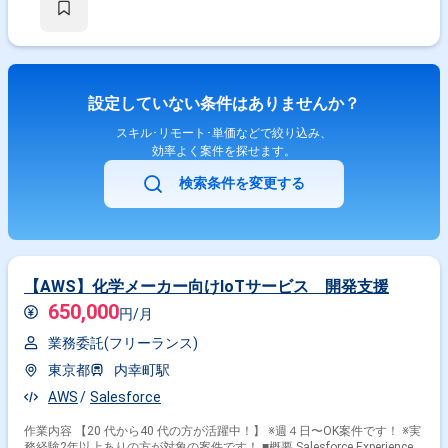
設定していない条件はありませんか？
スキル･リモート･単価などで絞り込み、
効率よく案件を探せます。
検索条件を変更する
【AWS】化学メーカー向けIoTサービス 開発支援
650,000
円/月
業務委託(フリーランス)
東京都
内幸町駅
AWS
Salesforce
作業内容 【20 代から40 代の方が活躍中！】 ※週４日〜OK案件です！ ※実
務経験2年以上ありの方が対象の案件です！ ■概要 Salesforce Experience