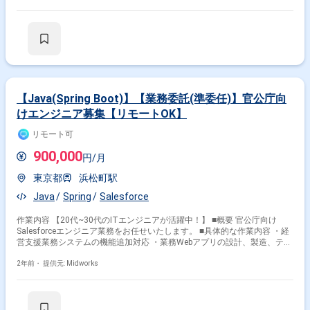
内容 ・Java、SpringBootによるREST APIの設計、開発、テスト ・上記
APIの実行環境をAWS上に構築 ■技術環境： ・言語：Java(SpringBoot、
JDK：Amazon Correttoの11か17) ・インフラ：AWS(Amazon ECS、
AWS Fargate、Amazon RDS、CodeBuild) ・その他：Auth0、Heroku、
Gith、Backlog、Slackなど
【Java(Spring Boot)】【業務委託(準委任)】官公庁向
けエンジニア募集【リモートOK】
リモート可
900,000
円/月
東京都
浜松町駅
Java
Spring
Salesforce
作業内容 【20代~30代のITエンジニアが活躍中！】 ■概要 官公庁向け
Salesforceエンジニア業務をお任せいたします。 ■具体的な作業内容 ・経
営支援業務システムの機能追加対応 ・業務Webアプリの設計、製造、テス
ト ■環境 ・プラットフォーム Salesforce(Force.com、Community Cloud)
・言語/ツール Apex、Visualforce、SOQL、JavaScript、SVF GitHub、
2年前・
提供元: Midworks
Backlogなど