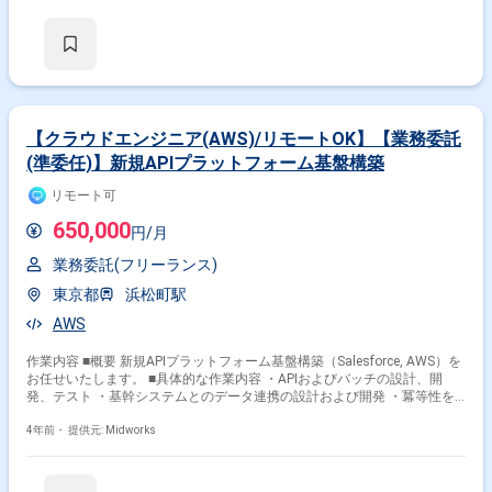
・詳細設計、コーディング（PHP、HTML、JavaScript、CSS） ・
SQL（ORACLE）を用いたデータ処理およびチューニング ・Linux環境での
システム運用および保守
【クラウドエンジニア(AWS)/リモートOK】【業務委託
(準委任)】新規APIプラットフォーム基盤構築
リモート可
650,000
円/月
業務委託(フリーランス)
東京都
浜松町駅
AWS
作業内容 ■概要 新規APIプラットフォーム基盤構築（Salesforce, AWS）を
お任せいたします。 ■具体的な作業内容 ・APIおよびバッチの設計、開
発、テスト ・基幹システムとのデータ連携の設計および開発 ・冪等性を
考慮した設計 ・ウォーターフォール開発での要件定義、基本設計、詳細設
計 ・技術ドキュメントの作成（DFD、入出力定義書、ER図、テーブル定義
4年前・
提供元: Midworks
など） ・Salesforce MuleSoft関連の業務 ■開発環境 ・Platform：
Salesforce MuleSoft ・その他：Slack、Backlog、Zoom、GitHub