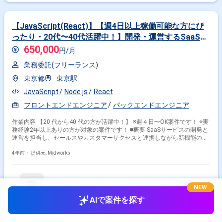
提案を強みとしておりますので、お気軽にご相談頂けますと幸いです。 ----
-------------------------------------------------------------- ※弊社では、法人、請負いの案件は取り
扱っておりません。
【JavaScript(React)】【週4日以上稼働可能な方にぴ
ったり・20代〜40代活躍中！】開発・運営するSaaSサ
ービスの開発
650,000
円/月
業務委託(フリーランス)
東京都
東京駅
JavaScript
Node.js
React
フロントエンドエンジニア
バックエンドエンジニア
作業内容 【20 代から40 代の方が活躍中！】 ※週４日〜OK案件です！ ※実
務経験2年以上ありの方が対象の案件です！ ■概要 SaaSサービスの開発と
運営を担当し、セールスやカスタマーサクセスと連携しながら新機能の提
案から実装まで幅広く対応していただきます。フロントエンドとバックエ
ンドの両方に関与し、統計処理や分析も行います。 ■具体的な業務内容 ・
4年前・
提供元: Midworks
ReactとNode.jsを用いたフロントエンドおよびバックエンド開発 ・新機能
の提案、設計、実装 ・セールスやカスタマーサクセスチームとの連携 ・
Heroku上でのアプリケーション運用 ・統計処理やデータ分析の実施 ・コ
ード管理およびタスク管理の最適化 勤務開始時には、プロジェクトの一員
NEW
として、コミュニケーションを取りながら業務を進めて頂く予定です。ま
AIで案件を探す
た、緊急時に出社が必要となる場合がございます。 ----------------------------------------
-------------------------- 直近の参画案件の経験とご希望に併せた案件のご紹介をさ
せて頂きます。 弊社は様々なプロジェクトの提案を強みとしておりますの