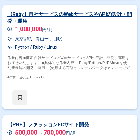
【Ruby】自社サービスのWebサービスやAPIの設計・開
発・運用
1,000,000
円/月
東京都
青山一丁目駅
Python
Ruby
Linux
作業内容 ■概要 自社サービスのWebサービスやAPIの設計・開発、運用を
お任せいたします。 ■具体的な作業内容 ・Ruby/Python/PHP/Javaを使っ
た新機能の開発、運用 (使用する言語やフレームワークはメンバーでデ
ィスカッションをして決定します) ・パフォーマンス、冗長性、保守性、
ROIを考慮したシステムアーキテクチャの策定、設計 (アーキテクチャを
4年前・
提供元: Midworks
含めて全体的にやっていきたいという方には最適な環境です) ・障害の切
り分け、バグフィックス
【PHP】ファッションECサイト開発
500,000
700,000
〜
円/月