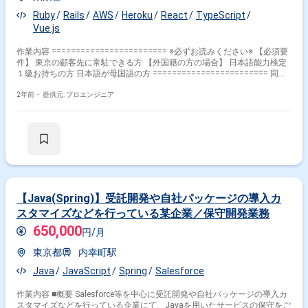
Ruby
Rails
AWS
Heroku
React
TypeScript
Vue.js
作業内容 ======================== ※必ずお読みください※ 【必須要
件】 東京の顧客先に常駐できる方 【外国籍の方の場合】 日本語能力検定
１級お持ちの方 日本語が母国語の方 ======================== 同社
は訪日外国人旅行者と日本の観光地を結びつけるプラットフォームを展開
している企業です。 今回は、フルスタックエンジニア（バックエンドの業
2年前・
提供元: プロエンジニア
務メイン）として同社が展開しているプラットフォームの開発チームにジ
ョインしていただきます。 【具体的な業務内容】 ・バックエンドシステ
ムの設計／開発 ・ログイン／決済まわりの対応
【Java(Spring)】受託開発や自社パッケージの導入カ
スタマイズなどを行っている某企業／保守開発業務
650,000
円/月
東京都
内幸町駅
Java
JavaScript
Spring
Salesforce
作業内容 ■概要 Salesforce等を中心に受託開発や自社パッケージの導入カ
スタマイズなどを行っている企業にて、Javaを用いたサービスの保守をご