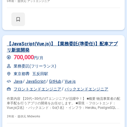
いです。・言語を問わない方は、AngularJS/Python/Cordovaの開発を依
5年前・
提供元: アットエンジニア
頼されることもございます。※担当範囲は、スキルや経験および進捗状況
により変動いたします。
【JavaScript(Vue.js)】【業務委託(準委任)】配車アプ
リ新規開発
700,000
円/月
業務委託(フリーランス)
東京都
五反田駅
Java
JavaScript
GitHub
Vue.js
フロントエンドエンジニア
バックエンドエンジニア
作業内容 【20代~30代のITエンジニアが活躍中！】 ■概要 物流事業者の配
車手配を行うアプリの開発をお任せします。 ■環境 ・フロントエンド：
Vue.js(2名) ・バックエンド：Go(1名) ・インフラ：Heroku, PostgreSQL ・
その他：Slack、Git
2年前・
提供元: Midworks