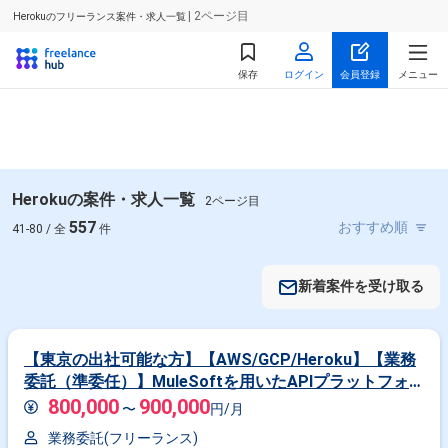
| 2ページ目
Herokuのフリーランス案件・求人一覧
保存
ログイン
会員登録
メニュー
Herokuの案件・求人一覧
2ページ目
557
41-80 / 全
件
新着案件を受け取る
【東京の出社可能な方】【AWS/GCP/Heroku】【業務
委託（準委任）】MuleSoftを用いたAPIプラットフォ
ーム基盤構築
800,000
900,000
〜
円/月
業務委託(フリーランス)