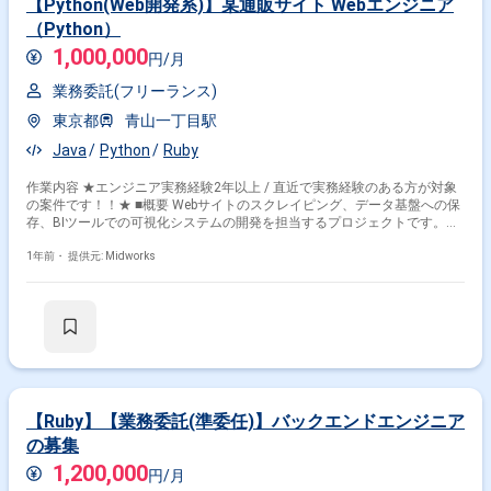
【Python(Web開発系)】某通販サイト Webエンジニア
（Python）
1,000,000
円/月
業務委託(フリーランス)
東京都
青山一丁目駅
Java
Python
Ruby
作業内容 ★エンジニア実務経験2年以上 / 直近で実務経験のある方が対象
の案件です！！★ ■概要 Webサイトのスクレイピング、データ基盤への保
存、BIツールでの可視化システムの開発を担当するプロジェクトです。社
内向けWebアプリケーションの開発も行い、パフォーマンスや冗長性、保
守性を考慮したシステムアーキテクチャの設計・開発に携わります。 ■具
1年前・
提供元: Midworks
体的な業務内容 ・Webサイトのスクレイピングおよびデータ基盤への保存
・BIツールを活用したデータ可視化システムの開発 ・
Ruby/Python/PHP/Javaを用いた新機能の開発および運用 ・パフォーマン
スや保守性を考慮したシステムアーキテクチャの設計・実装 ・障害発生時
の切り分けおよびバグフィックス
【Ruby】【業務委託(準委任)】バックエンドエンジニア
の募集
1,200,000
円/月