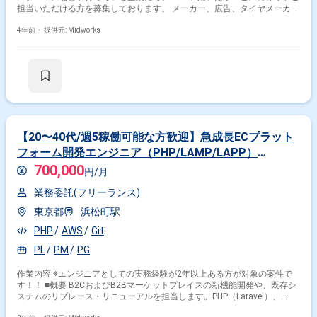
担当いただける方を募集しております。 メーカー、広告、タイヤメーカー
等の複数のPJが走っているので、状況に応じて下記内容に携わって頂きま
す。 ■具体的な作業内容 ・顧客からの問い合わせ対応を含む運用業務 ・ソ
4年前・
提供元: Midworks
フトウェアの設計開発テスト ・Salesforceのカスタマイズ業務が多いで
す。 ・Java、SpringBootによるREST APIの設計、開発、テストなど
(新規ではなく、アプリの改修がメイン) ・体制：2～3名が主な人数+サポ
ートメンバー数名 ■開発環境： ■プラットフォーム：Salesforce AWSが
多い 一部Heroku ■プログラミング言語：Java(SpringBootが多い)
JavaScript(Node.js、Vue.js、React) Python(バッチ、サーバーレスアプ
リケーション) Apex(Lightning Web Components、Visualforce、SOQL) ■
ツール：GitHub Backlog Zoom Slackなど
【20〜40代/週5稼働可能な方歓迎】急成長ECプラット
フォーム開発エンジニア（PHP/LAMP/LAPP）
【PHP】
700,000
円/月
業務委託(フリーランス)
東京都
浜松町駅
PHP
AWS
Git
PL
PM
PG
作業内容 ※エンジニアとしての実務経験が2年以上ある方が対象の案件で
す！！ ■概要 B2CおよびB2Bマーケットプレイスの新機能開発や、既存シ
ステムのリプレース・リニューアルを担当します。PHP（Laravel）、
PostgreSQL、Vue.jsなどを使用し、設計から開発、運用まで幅広く携わり