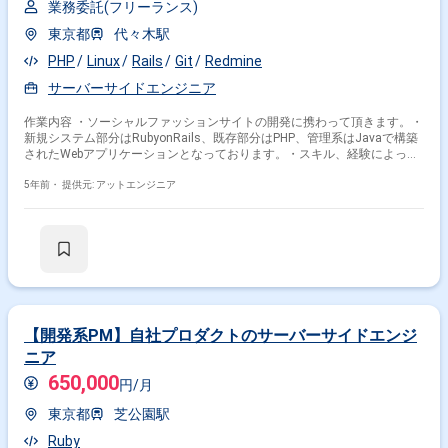
業務委託(フリーランス)
東京都
代々木駅
PHP
Linux
Rails
Git
Redmine
サーバーサイドエンジニア
作業内容 ・ソーシャルファッションサイトの開発に携わって頂きます。・
新規システム部分はRubyonRails、既存部分はPHP、管理系はJavaで構築
されたWebアプリケーションとなっております。・スキル、経験によっ
て、パフォーマンスが発揮出来るポジションへジョインいただきます。・
Macを使用して開発を行っていただきます。
5年前・
提供元: アットエンジニア
掛け合わせ条件で絞り込む
【開発系PM】自社プロダクトのサーバーサイドエンジ
特徴で絞り込む
ニア
Heroku × 在宅・リモート
650,000
円/月
東京都
芝公園駅
その他の条件で検索する
Ruby