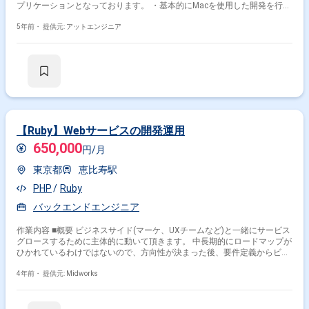
プリケーションとなっております。 ・基本的にMacを使用した開発を行っ
て頂きます。
5年前・
提供元: アットエンジニア
【Ruby】Webサービスの開発運用
650,000
円/月
東京都
恵比寿駅
PHP
Ruby
バックエンドエンジニア
作業内容 ■概要 ビジネスサイド(マーケ、UXチームなど)と一緒にサービス
グロースするために主体的に動いて頂きます。 中長期的にロードマップが
ひかれているわけではないので、方向性が決まった後、要件定義からビジ
ネスサイド、エンジニアメンバーとコミュニケーションとり開発進めてい
ただきたいです。 ■具体的な作業内容 ※これまでのご経験に合わせてご
4年前・
提供元: Midworks
依頼致します ・Webサービスの開発運用 ・要件定義 ・AWSにおけるサー
バー構築・運用 ・WebサイトのSEO最適化 ・Webサイトのフロントエンド
実装 ■開発環境： ■プログラミング言語：Ruby JavaScript(※一部ツール