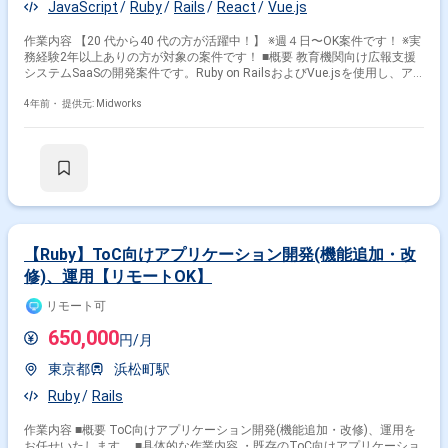
JavaScript
Ruby
Rails
React
Vue.js
作業内容 【20 代から40 代の方が活躍中！】 ※週４日〜OK案件です！ ※実
務経験2年以上ありの方が対象の案件です！ ■概要 教育機関向け広報支援
システムSaaSの開発案件です。Ruby on RailsおよびVue.jsを使用し、ア
ジャイル開発を進めます。インフラにはHerokuやGoogle Cloud Platform
を使用し、モニタリングやCI/CDツールも導入されています。 ■具体的な
4年前・
提供元: Midworks
業務内容 ・Ruby on Railsを使用したSaaSシステムの開発 ・Vue.jsを用い
たフロントエンドの実装 ・Rspecなどを用いたテスト駆動開発 ・Heroku
やGoogle Cloud Platformを用いたインフラ運用 ・スクラムによるアジャ
イル開発に参加 勤務開始時には、プロジェクトの一員として、コミュニケ
ーションを取りながら業務を進めて頂く予定です。また、緊急時に出社が
必要となる場合がございます。 ------------------------------------------------------------------ 直近
の参画案件の経験とご希望に併せた案件のご紹介をさせて頂きます。 弊社
は様々なプロジェクトの提案を強みとしておりますので、お気軽にご相談
頂けますと幸いです。 ------------------------------------------------------------------ ※弊社では、
【Ruby】ToC向けアプリケーション開発(機能追加・改
法人、請負いの案件は取り扱っておりません。
修)、運用【リモートOK】
リモート可
650,000
円/月
東京都
浜松町駅
Ruby
Rails
作業内容 ■概要 ToC向けアプリケーション開発(機能追加・改修)、運用を
お任せいたします。 ■具体的な作業内容 ・既存のToC向けアプリケーショ