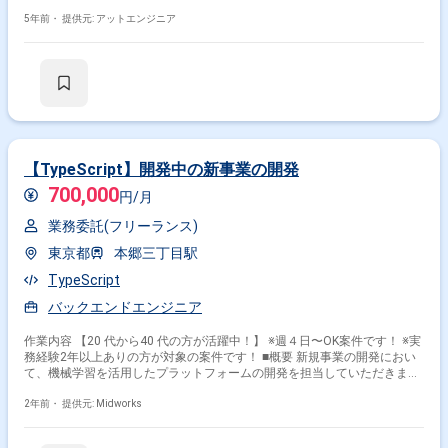
計, 実装, 構築
5年前・
提供元: アットエンジニア
【TypeScript】開発中の新事業の開発
700,000
円/月
業務委託(フリーランス)
東京都
本郷三丁目駅
TypeScript
バックエンドエンジニア
作業内容 【20 代から40 代の方が活躍中！】 ※週４日〜OK案件です！ ※実
務経験2年以上ありの方が対象の案件です！ ■概要 新規事業の開発におい
て、機械学習を活用したプラットフォームの開発を担当していただきま
す。具体的には、データサイエンティスト版のHerokuのようなサービスを
構築し、シンプルでスマートなUIでAIシステムをデプロイできるプラット
2年前・
提供元: Midworks
フォームの提供を目指します。 ■具体的な作業内容 ・TypeScriptを使用し
たバックエンド開発 ・機械学習アプリケーションの開発 ・AWSの各サー