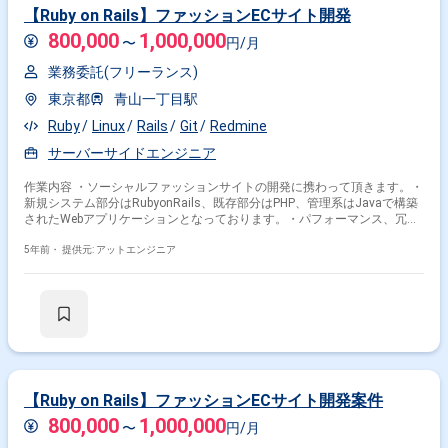
【Ruby on Rails】ファッションECサイト開発
800,000
1,000,000
〜
円/月
業務委託(フリーランス)
東京都
青山一丁目駅
Ruby
Linux
Rails
Git
Redmine
サーバーサイドエンジニア
作業内容 ・ソーシャルファッションサイトの開発に携わって頂きます。・
新規システム部分はRubyonRails、既存部分はPHP、管理系はJavaで構築
されたWebアプリケーションとなっております。・パフォーマンス、冗長
性、保守性、ROIを考慮したシステムアーキテクチャの策定、設計・障害
の切り分けなど
5年前・
提供元: アットエンジニア
【Ruby on Rails】ファッションECサイト開発案件
800,000
1,000,000
〜
円/月