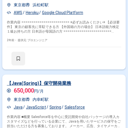
東京都
浜松町駅
AWS
Heroku
Google Cloud Platform
作業内容 ======================== ※必ずお読みください※ 【必須要
件】 東京の顧客先に常駐できる方 【外国籍の方の場合】 日本語能力検定
１級お持ちの方 日本語が母国語の方 ========================
Salesforce中心にやAWS等のクラウドサービスを中心に開発を行っている
企業にて、MuleSoftを用いたAPIプラットフォーム基盤構築に携わって頂
2年前・
提供元: プロエンジニア
きます。 API基盤としては、MuleSoftを中心にAPIテスト（Gatlingのよ
うなツールを用いたテスト）、環境構築、運用設計をします。 ・
MuleSoftについて https://www.mulesoft.com/jp/integration-
solutions/saas/salesforce
【Java(Spring)】保守開発業務
650,000
円/月
東京都
内幸町駅
Java
JavaScript
Spring
Salesforce
作業内容 ■概要 Salesforce等を中心に受託開発や自社パッケージの導入カ
スタマイズなどを行っている企業にて、Javaを用いたサービスの保守をご
担当いただける方を募集しております。 メーカー、広告、タイヤメーカー