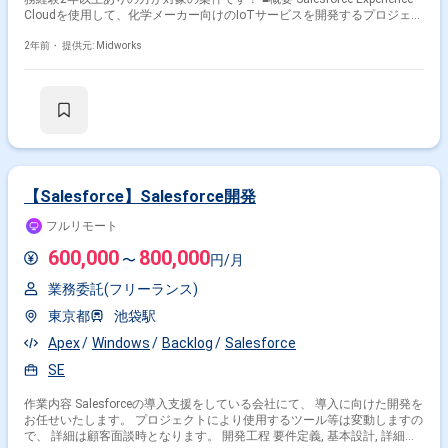
Cloudを使用して、化学メーカー向けのIoTサービスを開発するプロジェク
トに参加していただきます。初期設定からダッシュボードの組み込み、
APIの実装や改修など、幅広い作業に携わります。 ■具体的な業務内容 ・
2年前・
提供元: Midworks
Salesforce Experience Cloudの構築および設定作業 ・Service Cloudナレッ
ジ機能の組み込み ・Tableau CRM (Einstein Analytics) ダッシュボードの
組み込みおよび改修 ・IoTデバイス制御コマンドの送受信APIの実装および
改修 ・顧客との折衝および要件定義の実施 勤務開始時には、プロジェク
トの一員として、コミュニケーションを取りながら業務を進めて頂く予定
です。また、緊急時に出社が必要となる場合がございます。 ------------------------
------------------------------------------ 直近の参画案件の経験とご希望に併せた案件のご
紹介をさせて頂きます。 弊社は様々なプロジェクトの提案を強みとしてお
りますので、お気軽にご相談頂けますと幸いです。 ----------------------------------------
【Salesforce】Salesforce開発
-------------------------- ※弊社では、法人、請負いの案件は取り扱っておりません。
フルリモート
600,000
800,000
〜
円/月
業務委託(フリーランス)
東京都
池袋駅
Apex
Windows
Backlog
Salesforce
SE
作業内容 Salesforceの導入支援をしている会社にて、 導入に向けた開発を
お任せいたします。 プロジェクトにより使用するツール等は変動しますの
で、 詳細は顧客面談時となります。 開発工程 要件定義, 基本設計, 詳細設