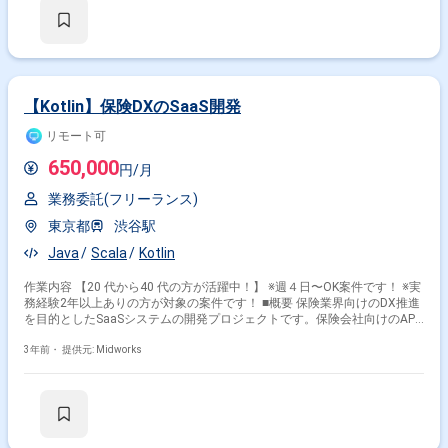
ビスを活用したシステム構築 勤務開始時には、プロジェクトの一員とし
て、コミュニケーションを取りながら業務を進めて頂く予定です。また、
緊急時に出社が必要となる場合がございます。 ------------------------------------------------
------------------ 直近の参画案件の経験とご希望に併せた案件のご紹介をさせて
頂きます。 弊社は様々なプロジェクトの提案を強みとしておりますので、
お気軽にご相談頂けますと幸いです。 ----------------------------------------------------------------
-- ※弊社では、法人、請負いの案件は取り扱っておりません。
【Kotlin】保険DXのSaaS開発
リモート可
650,000
円/月
業務委託(フリーランス)
東京都
渋谷駅
Java
Scala
Kotlin
作業内容 【20 代から40 代の方が活躍中！】 ※週４日〜OK案件です！ ※実
務経験2年以上ありの方が対象の案件です！ ■概要 保険業界向けのDX推進
を目的としたSaaSシステムの開発プロジェクトです。保険会社向けのAPI
サーバーをKotlinで開発し、金融テックサービスを提供するベンチャー企
業でのバックエンド開発を担当します。 ■具体的な業務内容 ・Kotlinを使
3年前・
提供元: Midworks
用した保険APIサーバーの設計および開発 ・チームで割り当てられたバッ
クエンド業務の担当 ・メンテナンス性を重視したコード構造化 勤務開始
時には、プロジェクトの一員として、コミュニケーションを取りながら業
務を進めて頂く予定です。また、緊急時に出社が必要となる場合がござい
ます。 ------------------------------------------------------------------ 直近の参画案件の経験とご希
望に併せた案件のご紹介をさせて頂きます。 弊社は様々なプロジェクトの