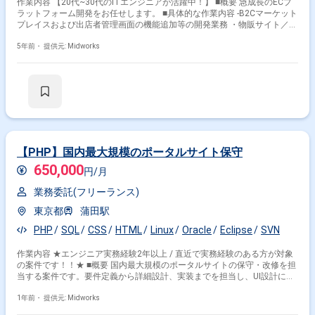
作業内容 【20代~30代のITエンジニアが活躍中！】 ■概要 急成長のECプ
ラットフォーム開発をお任せします。 ■具体的な作業内容 ‐B2Cマーケット
プレイスおよび出店者管理画面の機能追加等の開発業務 ・物販サイト／
Webチケットサイト／飲食店予約サイト／サロン予約サイト ・マーケット
プレイスの出店者向け管理画面 ‐B2Bマーケットプレイスおよびサプライ
5年前・
提供元: Midworks
ヤー管理画面の機能追加等の開発業務 ・卸販売、仕入れサイト ・出展者
(サプライヤー会員)向け管理画面 ‐上記既存サイトのリプレース／リニュー
アル ‐新規サービスの設計～開発まで全般
【PHP】国内最大規模のポータルサイト保守
650,000
円/月
業務委託(フリーランス)
東京都
蒲田駅
PHP
SQL
CSS
HTML
Linux
Oracle
Eclipse
SVN
作業内容 ★エンジニア実務経験2年以上 / 直近で実務経験のある方が対象
の案件です！！★ ■概要 国内最大規模のポータルサイトの保守・改修を担
当する案件です。要件定義から詳細設計、実装までを担当し、UI設計にも
関与します。大規模システムの運用経験を積みながら、SEO対策やSQLチ
ューニングのスキルも活かせる環境です。 ■具体的な業務内容 ・ポータル
1年前・
提供元: Midworks
サイトの保守・改修業務 ・要件定義、UI設計（画面設計定義書の作成）