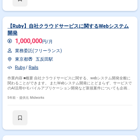
【Ruby】自社クラウドサービスに関するWebシステム
開発
1,000,000
円/月
業務委託(フリーランス)
東京都
五反田駅
Ruby
Rails
作業内容 ■概要 自社クラウドサービスに関する、webシステム開発全般に
関わることができます。 またWebシステム開発にとどまらず、サービスで
のAI活用やモバイルアプリケーション開発など新規案件についても企画／
推進していただきたいです。 具体的には、以下のようなミッションを想定
しています！ ■具体的な作業内容 ・プロダクトの企画・改善 ・Webアプリ
5年前・
提供元: Midworks
ケーションの設計・開発 ・プロダクのUX/UI改善 ・プロトタイプの作成
・プロダクトの運用 ・サービスに関わる計測や分析作業 ・サービスへの
新技術導入・検証 ・サービス向上のための企画立案・実施