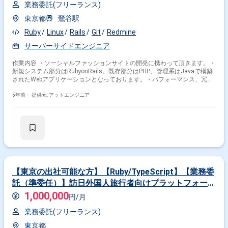
業務委託(フリーランス)
東京都
鶯谷駅
Ruby
Linux
Rails
Git
Redmine
サーバーサイドエンジニア
作業内容 ・ソーシャルファッションサイトの開発に携わって頂きます。・
新規システム部分はRubyonRails、既存部分はPHP、管理系はJavaで構築
されたWebアプリケーションとなっております。・パフォーマンス、冗長
性、保守性、ROIを考慮したシステムアーキテクチャの策定、設計・障害
の切り分けなど
5年前・
提供元: アットエンジニア
【東京の出社可能な方】【Ruby/TypeScript】【業務委
託（準委任）】訪日外国人旅行者向けプラットフォーム
の開発
1,000,000
円/月
業務委託(フリーランス)
東京都