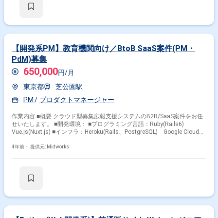
にPythonを使用) ■フレームワーク：Ruby on Rails ■DB/ミドルウェア：
MySQL PostgreSQL Redis ■サーバー環境：AWS Heroku ■テスト：
RSpec FactoryGirl CirleCI Wercker ■分析基盤：GA re:dash
BigQuery Jupyter Notebook ■その他：Git GitHub Slack Chatwork ■
開発スタイル：アジャイル
【開発系PM】教育機関向け／BtoB SaaS案件(PM・
PdM)募集
650,000
円/月
東京都
芝公園駅
PM
プロダクトマネージャー
作業内容 ■概要 クラウド型募集広報支援システムのB2B/SaaS案件をお任
せいたします。 ■開発環境： ■プログラミング言語：Ruby(Rails6)
Vue.js(Nuxt.js) ■インフラ：Heroku(Rails、PostgreSQL) Google Cloud
Platform(Storage、Identity Platform、firebase etc.) MongoDB Atlas
Netlify Vercel ■モニタリング：New Relic/Sentry/Papertrail ■CI/CD：
4年前・
提供元: Midworks
CircleCI ■Knowledge Tool：Confluence Notion ■その他：GitHub/Slack ■
開発手法：スクラム開発