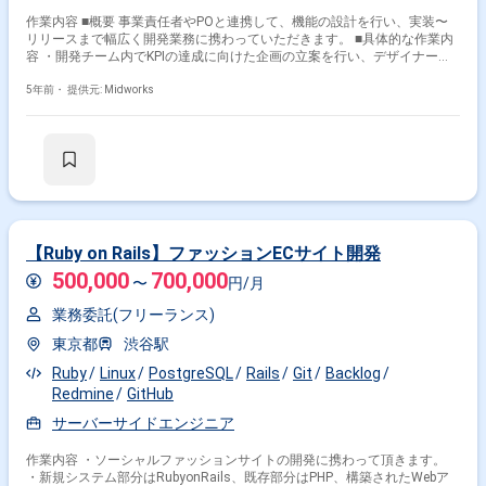
作業内容 ■概要 事業責任者やPOと連携して、機能の設計を行い、実装〜
リリースまで幅広く開発業務に携わっていただきます。 ■具体的な作業内
容 ・開発チーム内でKPIの達成に向けた企画の立案を行い、デザイナーや
データアナリストと連携しながら開発、リリースを行いその結果をチーム
内で分析し、再度改善をかけていくことも行います。 ・別途、開発環境の
5年前・
提供元: Midworks
改善のため、定期的なバージョンアップやリファクタリング、ツールの導
入やCIの見直しなど、、、総じて開発に関することを幅広く行います。 ■
開発環境： ■プログラミング言語：Ruby3.0.1 JavaScript ES5, ES6 ■フレ
ームワーク：Ruby on Rails 6.1.4 React 16.8.6 ■データベース：
PostgreSQL 10.18 ■インフラ：Heroku ■モニタリング：Datadog ■プロジ
ェクト管理：GitHub JIRA ■コミュニケーションツール：Slack Google
Workspace ■その他：CircleCI
【Ruby on Rails】ファッションECサイト開発
500,000
700,000
〜
円/月
業務委託(フリーランス)
東京都
渋谷駅
Ruby
Linux
PostgreSQL
Rails
Git
Backlog
Redmine
GitHub
サーバーサイドエンジニア
作業内容 ・ソーシャルファッションサイトの開発に携わって頂きます。
・新規システム部分はRubyonRails、既存部分はPHP、構築されたWebア