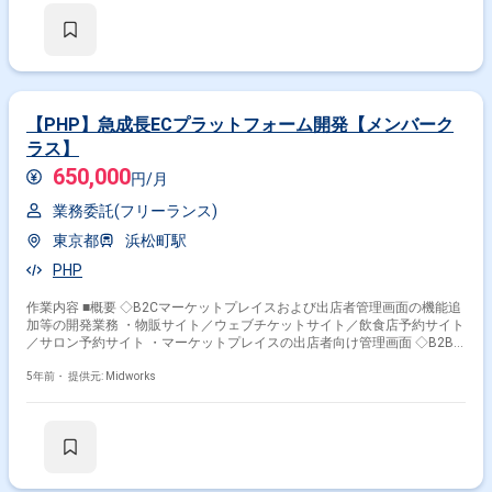
【PHP】急成長ECプラットフォーム開発【メンバーク
ラス】
650,000
円/月
業務委託(フリーランス)
東京都
浜松町駅
PHP
作業内容 ■概要 ◇B2Cマーケットプレイスおよび出店者管理画面の機能追
加等の開発業務 ・物販サイト／ウェブチケットサイト／飲食店予約サイト
／サロン予約サイト ・マーケットプレイスの出店者向け管理画面 ◇B2B
マーケットプレイスおよびサプライヤー管理画面の機能追加等の開発業務
・卸販売、仕入れサイト ・出展者（サプライヤー会員）向け管理画面 ◇
5年前・
提供元: Midworks
上記既存サイトのリプレース／リニューアル ◇新規サービスの設計?開発
まで全般