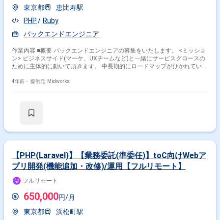
東京都
恵比寿駅
PHP
Ruby
バックエンドエンジニア
作業内容 ■概要 バックエンドエンジニアの募集をいたします。 <ミッショ
ン> ビジネスサイド(マーケ、UXチームなど)と一緒にサービスグロースの
ために主体的に動いて頂きます。 中長期的にロードマップがひかれている
わけではないので、方向性が決まった後の要件定義からビジネスサイド、
エンジニアメンバーとコミュニケーションとり開発進めていただきます。
4年前・
提供元: Midworks
■具体的な作業内容 ※これまでのご経験に合わせてご依頼致します ・Web
サービスの開発運用 ・要件定義 ・AWSにおけるサーバー構築・運用 ・
WebサイトのSEO最適化 ・Webサイトのフロントエンド実装 ■開発環境：
■プログラミング言語：Ruby JavaScript(※一部ツールにPythonを使用) ■
フレームワーク：Ruby on Rails ■DB/ミドルウェア：MySQL
PostgreSQL Redis ■サーバー環境：AWS Heroku ■テスト：RSpec
FactoryGirl CirleCI Wercker ■分析基盤：GA re:dash BigQuery
Jupyter Notebook ■その他：Git GitHub Slack Chatwork ■開発スタイ
ル：アジャイル ■チーム体制：エンジニアは現状社員2名、業務委託2名で
【PHP(Laravel)】【業務委託(準委任)】toC向けWebア
す。
プリ開発(機能追加・改修)/運用【フルリモート】
フルリモート
650,000
円/月
東京都
浜松町駅