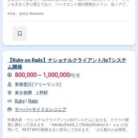
ンを大きく作り変えており、バックエンド側の開発がメイン、近々アプリ
の開発にも注力する予定。 ・メンバーと積極的に意思疎通・意見交換を図
りながら、サービスの開発からリリース、改善まで担当していただきま
4年前・
提供元: Midworks
す。 ■開発環境： ■システム：Ruby on Rails React Swift(iOS App)
Kotlin(Android App) ■インフラ：Heroku AWS ■データベース：
PostgreSQL Redis ■開発用PC : Mac or Win ■3rd partyツール：New
Relic SendGrid Cloudinary Algolia Pusher
【Ruby on Rails】ナショナルクライアント/IoTシステ
ム開発
800,000
1,000,000
〜
円/月
業務委託(フリーランス)
東京都
上野駅
Ruby
Rails
サーバーサイドエンジニア
作業内容 ・ナショナルクライアントのIoTシステムにおける、クラウド開
発に携わって頂きます。・Heroku(PaaS)上でRuby(Sinatra/Ｇｒａｐｅ)を
用いて、RESTAPIの開発を主に担当して頂きます。・少人数のため開発工
程のみというより、広めのフェーズをご担当頂くイメージがより実際に近