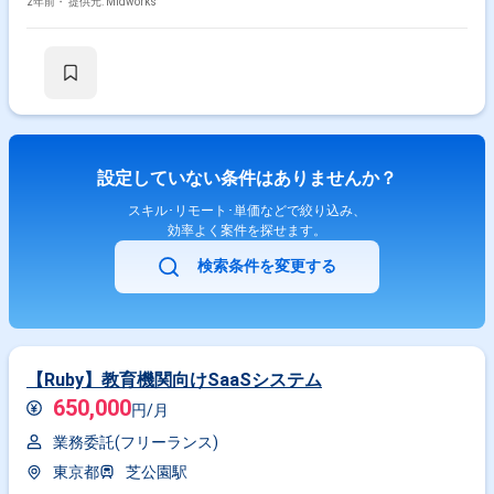
ます。AWSやHeroku環境でのインフラ設計・構築経験も活かせます。 ■具
2年前・
提供元: Midworks
体的な業務内容 ・マーケットプレイスおよび管理画面の機能追加および改
修 ・新規サービスの設計、開発、運用支援 ・Laravelを用いたサーバーサ
イド開発およびデータベース設計 ・Vue.jsを使用したフロントエンド開発
およびコーディング ・タスク管理およびチーム内での意見交換
設定していない条件はありませんか？
スキル･リモート･単価などで絞り込み、
効率よく案件を探せます。
検索条件を変更する
【Ruby】教育機関向けSaaSシステム
650,000
円/月
業務委託(フリーランス)
東京都
芝公園駅