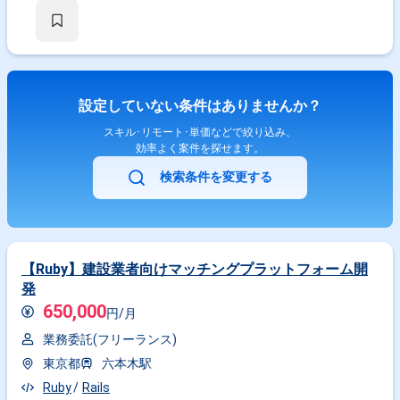
ただく場合もあります。 ■開発環境： ■プログラミング言語：Ruby
JavaScript ■フレームワーク：Vue.js(Nuxt.js) ■インフラ：
Heroku(Rails/PostgreSQL) Google Cloud Platform ■開発手法：スクラム
開発
設定していない条件はありませんか？
スキル･リモート･単価などで絞り込み、
効率よく案件を探せます。
検索条件を変更する
【Ruby】建設業者向けマッチングプラットフォーム開
発
650,000
円/月
業務委託(フリーランス)
東京都
六本木駅
Ruby
Rails