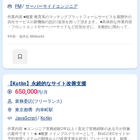
PM
サーバーサイドエンジニア
その他開発言語・スキルから探す
作業内容 ■概要 教育系のマッチングプラットフォームサービスを展開中の
AWS
Ruby
Rails
JavaScript
React
Java
自社サービスの新機能の設計/追加を担って頂きます。 ■具体的な作業内容
TypeScript
PostgreSQL
Vue.js
・フロントエンドやサーバーサイドなど区別せずに、全般的に関わってい
ただく予定です。 ・そのため、一つの技術に特化している方よりも、様々
Google Cloud Platform
な分野で力を発揮したいと考えている方を歓迎します。特に、SaaSのシス
4年前・
提供元: Midworks
テム構築にメインメンバーとして携わっていたレベルの方が望ましいで
その他の職種から探す
す。 ・また、クライアントからの意見を聴き、技術面に反映させたり、パ
ートナー企業へのディレクションをしていただく場合もあります。 ■開発
サーバーサイドエンジニア
フロントエンドエンジニア
環境： ■プログラミング言語：Ruby JavaScript ■FW：Vue.js(Nuxt.js) ■
インフラ：Heroku(Rails、PostgreSQL) Google Cloud Platform ■開発手
バックエンドエンジニア
インフラエンジニア
PM
法：スクラム開発
【Kotlin】永続的なサイト改善支援
650,000
円/月
業務委託(フリーランス)
東京都
内幸町駅
JavaScript
Kotlin
作業内容 ★エンジニア実務経験2年以上 / 直近で実務経験のある方が対象
の案件です！！★ ■概要 メインプログラマーとして、BtoCのECサイトや
予約管理システムの開発および改善支援を担当していただきます。顧客向