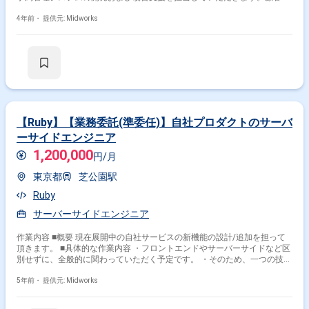
けドキュメントの作成やメンバー管理も一部含まれます。 ■具体的な業務
内容 ・Webアプリケーションの設計、開発、テスト ・SalesforceやHeroku
4年前・
提供元: Midworks
を用いたシステムの開発 ・2〜3名のメンバー管理およびドキュメント作
成 ・顧客要件の確認から実装、テストまでの対応
【Ruby】【業務委託(準委任)】自社プロダクトのサーバ
ーサイドエンジニア
1,200,000
円/月
東京都
芝公園駅
Ruby
サーバーサイドエンジニア
作業内容 ■概要 現在展開中の自社サービスの新機能の設計/追加を担って
頂きます。 ■具体的な作業内容 ・フロントエンドやサーバーサイドなど区
別せずに、全般的に関わっていただく予定です。 ・そのため、一つの技術
に特化している方よりも、様々な分野で力を発揮したいと考えている方を
歓迎します。 - 特に、SaaSのシステム構築にメインメンバーとして携わっ
5年前・
提供元: Midworks
ていたレベルの方が望ましいです。 ・また、クライアントからの意見を聴
き、技術面に反映させたり、パートナー企業へのディレクションをしてい