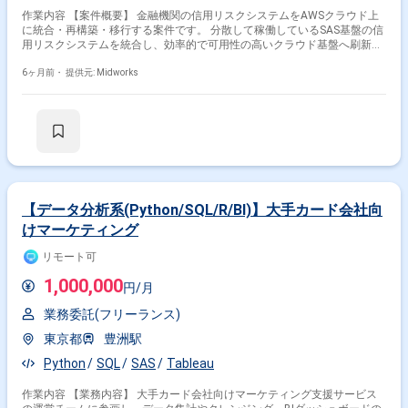
作業内容 【案件概要】 金融機関の信用リスクシステムをAWSクラウド上
に統合・再構築・移行する案件です。 分散して稼働しているSAS基盤の信
用リスクシステムを統合し、効率的で可用性の高いクラウド基盤へ刷新し
ます。 PythonやPySparkを用いたデータ処理、AWS Glueを活用したETL処
理など、最新技術を駆使したシステム再構築を担当いただきます。 既存シ
6ヶ月前・
提供元: Midworks
ステムのクラウド移行とデータ分析基盤の効率化を通じて、運用負荷の軽
減と分析精度の向上に貢献する役割です。 【作業内容】 ・信用リスクシ
ステムの統合・再構築・移行 ・AWS/GlueおよびPython/PySparkを用いた
データ処理実装 ・既存SAS基盤のクラウド環境への移行作業 ・データ分析
基盤の刷新と効率化 ・移行後の運用保守支援
【データ分析系(Python/SQL/R/BI)】大手カード会社向
けマーケティング
リモート可
1,000,000
円/月
業務委託(フリーランス)
東京都
豊洲駅
Python
SQL
SAS
Tableau
作業内容 【業務内容】 大手カード会社向けマーケティング支援サービス