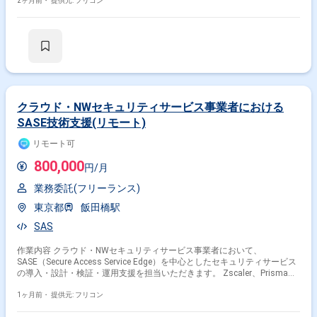
2ヶ月前・
提供元: フリコン
クラウド・NWセキュリティサービス事業者における
SASE技術支援(リモート)
リモート可
800,000
円/月
業務委託(フリーランス)
東京都
飯田橋駅
SAS
作業内容 クラウド・NWセキュリティサービス事業者において、
SASE（Secure Access Service Edge）を中心としたセキュリティサービス
の導入・設計・検証・運用支援を担当いただきます。 Zscaler、Prisma
Access、Menlo Security、Netskope などクラウド型NWセキュリティ製品
の要件整理、設計（ポリシー／認証方式／トラフィック制御）、PoC検
1ヶ月前・
提供元: フリコン
証、導入作業、運用設計、ドキュメント作成、技術調整、エスカレーショ