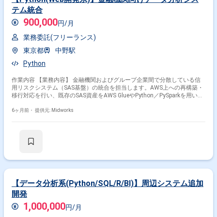
テム統合
900,000
円/月
業務委託(フリーランス)
東京都
中野駅
Python
作業内容 【業務内容】 金融機関およびグループ企業間で分散している信
用リスクシステム（SAS基盤）の統合を担当します。AWS上への再構築・
移行対応を行い、既存のSAS資産をAWS GlueやPython／PySparkを用いて
再構築します。 【作業内容】 ・データ分析システムの製造 ・システムテ
スト対応
6ヶ月前・
提供元: Midworks
【データ分析系(Python/SQL/R/BI)】周辺システム追加
開発
1,000,000
円/月