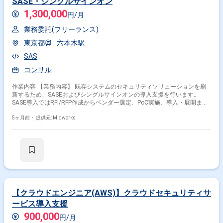
SASE・シングルサインオン
1,300,000
円/月
業務委託(フリーランス)
東京都
六本木駅
SAS
コンサル
作業内容 【業務内容】 既存システムのセキュリティソリューションを刷
新するため、SASEおよびシングルサインオンの導入支援を行います。
SASE導入ではRFI/RFP作成からベンダー選定、PoC実施、導入・展開まで
対応し、シングルサインオン導入では既存システムから新システムへの移
行を含め、影響範囲調査や導入計画立案まで担当します。顧客先への常駐
5ヶ月前・
提供元: Midworks
が必要です。 【作業内容】 ・SASE製品(NetSkope、Zscaler、
MicrosoftEntra等)の選定、PoC実施、顧客先への導入・展開 ・既存シング
ルサインオンシステム(HENNGE)から新システム(EntraId)への移行作業
【クラウドエンジニア(AWS)】クラウドセキュリティサ
ービス導入支援
900,000
円/月