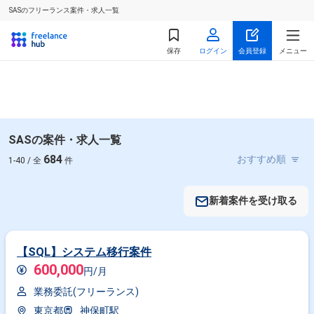
SASのフリーランス案件・求人一覧
保存
ログイン
会員登録
メニュー
SASの案件・求人一覧
684
1-40 / 全
件
新着案件を受け取る
【SQL】システム移行案件
600,000
円/月
業務委託(フリーランス)
東京都
神保町駅