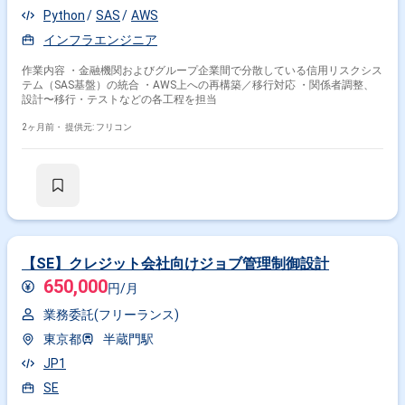
Python
SAS
AWS
インフラエンジニア
作業内容 ・金融機関およびグループ企業間で分散している信用リスクシス
テム（SAS基盤）の統合 ・AWS上への再構築／移行対応 ・関係者調整、
設計〜移行・テストなどの各工程を担当
2ヶ月前・
提供元: フリコン
【SE】クレジット会社向けジョブ管理制御設計
650,000
円/月
業務委託(フリーランス)
東京都
半蔵門駅
JP1
SE