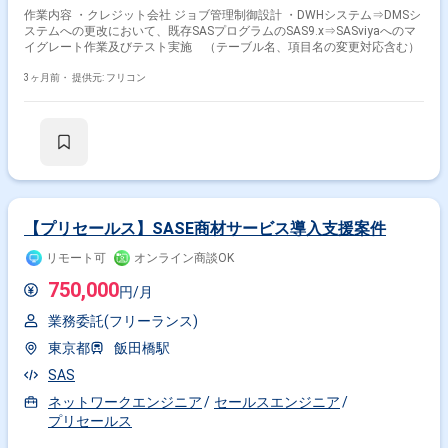
作業内容 ・クレジット会社 ジョブ管理制御設計 ・DWHシステム⇒DMSシ
ステムへの更改において、既存SASプログラムのSAS9.x⇒SASviyaへのマ
イグレート作業及びテスト実施 （テーブル名、項目名の変更対応含む）
3ヶ月前・
提供元: フリコン
【プリセールス】SASE商材サービス導入支援案件
リモート可
オンライン商談OK
750,000
円/月
業務委託(フリーランス)
東京都
飯田橋駅
SAS
ネットワークエンジニア
セールスエンジニア
プリセールス