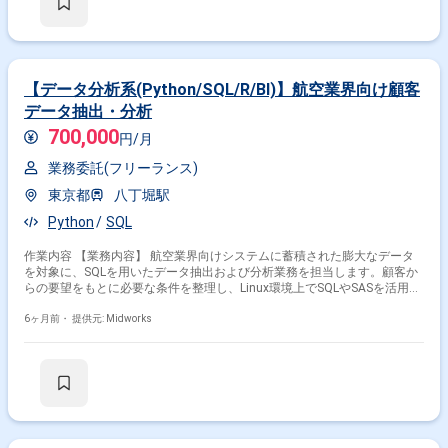
料作成
【データ分析系(Python/SQL/R/BI)】航空業界向け顧客
データ抽出・分析
700,000
円/月
業務委託(フリーランス)
東京都
八丁堀駅
Python
SQL
作業内容 【業務内容】 航空業界向けシステムに蓄積された膨大なデータ
を対象に、SQLを用いたデータ抽出および分析業務を担当します。顧客か
らの要望をもとに必要な条件を整理し、Linux環境上でSQLやSASを活用し
ながら、目的に応じたデータを正確かつ迅速に抽出し、分析結果として提
出する業務に従事します。 【作業内容】 ・SQLを用いたデータ抽出業務
6ヶ月前・
提供元: Midworks
・SQLを用いたデータ分析業務 ・膨大なデータから顧客要望に応じたデー
タ抽出 ・抽出データの確認および提出 ・Linux環境でのデータ操作および
作業対応