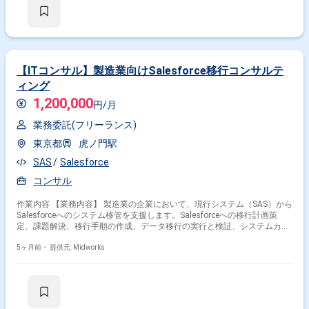
ム調査 ・基本設計、詳細設計 ・単体テスト、結合テスト ・3名体制チーム
での開発
【ITコンサル】製造業向けSalesforce移行コンサルテ
ィング
1,200,000
円/月
業務委託(フリーランス)
東京都
虎ノ門駅
SAS
Salesforce
コンサル
作業内容 【業務内容】 製造業の企業において、現行システム（SAS）から
掛け合わせ条件で絞り込む
Salesforceへのシステム移管を支援します。Salesforceへの移行計画策
定、課題解決、移行手順の作成、データ移行の実行と検証、システムカス
タマイズ、テスト、プロジェクトマネジメント全般を担当します。 【作業
特徴で絞り込む
内容】 ・Salesforceへの移行計画策定、移行手順書作成 ・データ移行ツー
5ヶ月前・
提供元: Midworks
ルの選定と設定 ・データ移行の実行と検証 ・Salesforceシステムのカスタ
SAS × 在宅・リモート
マイズ ・システムテストの実施 ・プロジェクトの進捗管理、課題管理
その他の条件で検索する