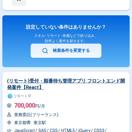
なく認証や運用の観点を持ち、ユーザ展開や問い合わせ対応を含めて柔軟
に対応できる方を求めています。ZTNAやSASE領域へのキャッチアップ意
欲が高く、関連技術への理解を深めながら主体的に動いていただける方が
望ましいです。 【ポジションの魅力】 大規模な端末VPN更改およびZTNA
導入プロジェクトに参画することで、Zscalerをはじめとしたゼロトラス
設定していない条件はありませんか？
ト関連技術やNWセキュリティ、認証基盤、運用設計に関する実務経験を
広く積むことができます。大規模ユーザ展開や運用展開に関わることで、
スキル･リモート･単価などで絞り込み、
上流から下流まで一連のプロセスに携われる点も魅力です。 【開発環境】
効率よく案件を探せます。
Zscaler(ZIA/ZPA想定)、Cisco AnyConnect、FortiGate、EntraID/AzureAD
等の認証基盤、ZTNA/SASE関連ソリューションを活用したネットワーク
検索条件を変更する
およびセキュリティ環境です。
(リモート)受付・順番待ち管理アプリ フロントエンド開
発案件【React】
リモート可
700,000
円/月
業務委託(フリーランス)
東京都
東京駅
JavaScript
SAS
CSS
HTML5
jQuery
CSS3