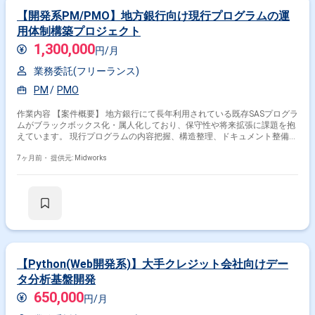
【開発系PM/PMO】地方銀行向け現行プログラムの運
用体制構築プロジェクト
1,300,000
円/月
業務委託(フリーランス)
PM
PMO
作業内容 【案件概要】 地方銀行にて長年利用されている既存SASプログラ
ムがブラックボックス化・属人化しており、保守性や将来拡張に課題を抱
えています。 現行プログラムの内容把握、構造整理、ドキュメント整備を
進めることで、持続可能な運用体制の構築を目指すプロジェクトです。 コ
ンサルファーム配下の案件として参画し、銀行側および関係者と連携しな
7ヶ月前・
提供元: Midworks
がら改善提案および推進を行います。 主にSAS Enterprise Guideを用いた
既存資産の分析・整理を中心とした支援となります。 【作業内容】 ・既
存SASプログラムの調査および内容把握 ・処理ロジックや構成の整理、ブ
ラックボックス化箇所の可視化 ・プログラム整備方針の検討および改善提
案資料の作成 ・ドキュメント整備支援（設計情報、処理概要等） ・関係
者（銀行担当者、コンサルメンバー）との調整、進捗管理 ・PM／PMOと
しての課題管理、プロジェクト推進支援
【Python(Web開発系)】大手クレジット会社向けデー
タ分析基盤開発
650,000
円/月