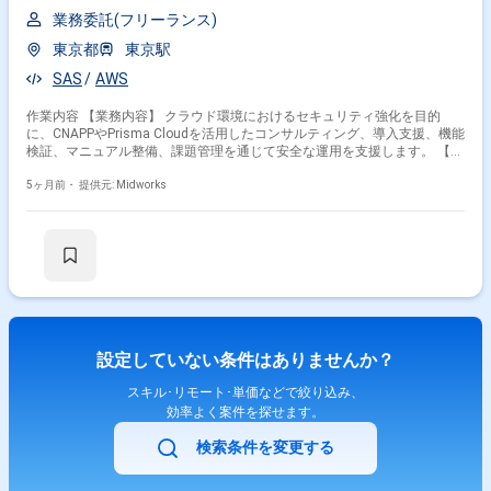
業務委託(フリーランス)
東京都
東京駅
SAS
AWS
作業内容 【業務内容】 クラウド環境におけるセキュリティ強化を目的
に、CNAPPやPrisma Cloudを活用したコンサルティング、導入支援、機能
検証、マニュアル整備、課題管理を通じて安全な運用を支援します。 【作
業内容】 ・クラウドセキュリティに関するコンサルティング、PoC実施、
導入提案 ・CNAPPを用いたセキュリティ対策の優先順位付けと計画立案
5ヶ月前・
提供元: Midworks
（顧客ヒアリング含む） ・Prisma Cloudと他社製品の機能比較（机上調
査とPoC検証） ・導入マニュアルの作成 ・クラウドセキュリティチームと
の連携による課題管理と推進
設定していない条件はありませんか？
スキル･リモート･単価などで絞り込み、
効率よく案件を探せます。
検索条件を変更する