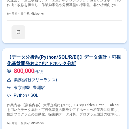
の運営チームに参画し、データ集計やクレンジング、BIダッシュボードの
作成・改修を担当し、作業効率化や分析基盤の標準化、非分析者向けの活
用手順設計を行います。また、探索的データ分析や分析結果に基づくレポ
ーティングを通じて意思決定を支援します。 【作業内容】 ・SAS・
6ヶ月前・
提供元: Midworks
Tableau Prepを用いた集計プログラムの自動化・半自動化 ・集計・分析プ
ロセスの標準化、再現性を意識した分析基盤の型化 ・非分析者向けの手順
設計とスキルトランスファー支援 ・プログラム仕様書・操作マニュアルの
作成、社内ドキュメント提供 ・Tableauを用いたダッシュボード作成・改
修、データ可視化基盤整備 ・Tableau Prepによる集計フロー・データパイ
プラインの自動化・効率化 ・他部署からのアドホック分析依頼への対応
・探索的データ分析（EDA）の実施（属性分析、相関分析、決定木分析
等） ・分析結果のレポーティング、意思決定に資するインサイト提示
【稼働日数】週5日（11月は50?60％稼働） 【リモート日数】常駐
【データ分析系(Python/SQL/R/BI)】データ集計・可視
化基盤開発およびアドホック分析
800,000
円/月
業務委託(フリーランス)
東京都
豊洲駅
Python
SQL
作業内容 【業務内容】 大手企業において、SASやTableau Prep、Tableau
を用いたデータ集計・可視化基盤の開発やアドホック分析業務に従事し、
集計プログラムの自動化、探索的データ分析、プログラム設計の標準化、
ダッシュボード作成、分析結果のレポーティング作成やインサイト提示を
行います。 【作業内容】 ・SAS・Tableau Prepを用いた集計プログラムの
6ヶ月前・
提供元: Midworks
自動化・半自動化 ・集計・分析プロセスの標準化と再現性を意識した分析