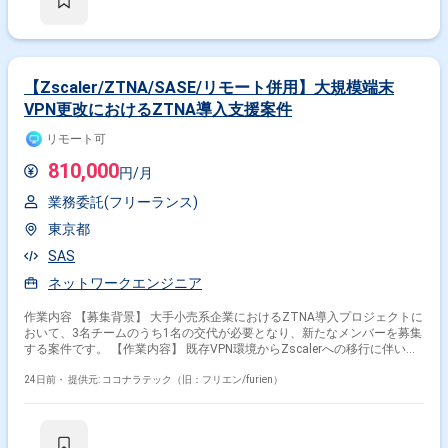
休憩1時間） ※残業：ほぼなし ■ 休日・休暇 完全週休2日制（土日祝） 年
次有給休暇（規定に基づき、就業開始から6ヶ月継続後に付与） ■ 福利厚
生・待遇 社会保険・厚生年金完備（健康保険、厚生年金、雇用保険、労災
保険） 交通費全額支給 ■その他 月末締め、25日支払い 関わるサービス・
プロダクト ■企業について ITソリューションを提供し、さまざまな業界に
おいてシステム構築や運用を支援している大手SIer様になります。 エンド
【Zscaler/ZTNA/SASE/リモート併用】大規模端末
クライアントはメガバンク様となります。 ■募集背景 某メガバンクでの
VPN更改におけるZTNA導入支援案件
SASE導入案件のテストフェーズにおける代替要員の募集
リモート可
810,000
円/月
業務委託(フリーランス)
東京都
SAS
ネットワークエンジニア
作業内容 【募集背景】 大手小売系企業におけるZTNA導入プロジェクトに
おいて、3名チームのうち1名の交代が必要となり、新たなメンバーを募集
する案件です。 【作業内容】 既存VPN環境からZscalerへの移行に伴い、
ZTNA/SASE導入支援を行っていただきます。既存VPN環境調査やアクセ
ス制御設計、認証・権限設計、ネットワーク設計および移行設計、運用設
24日前・
提供元: ココナラテック（旧：フリエン/furien）
計などを担当していただきます。また、テスト計画の策定および推進、ユ
ーザ展開支援、障害や問い合わせ対応まで一貫してご対応いただきます。
設計書は整備済みのため、基本的には既存設計に沿ってテストからユーザ
展開までを進めていただきます。 【求める人物像】 ネットワークだけで