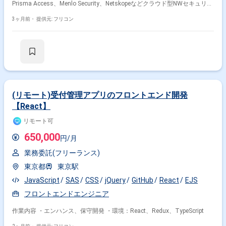
Prisma Access、Menlo Security、Netskopeなどクラウド型NWセキュリテ
ィ製品を用いた設計・構築・運用に携わります。 【主な業務内容】 ・
SASEアーキテクチャに基づく要件ヒアリング ・設計（ポリシー、認証方
3ヶ月前・
提供元: フリコン
式、トラフィックルーティング 等） ・検証（PoC）、導入作業支援 ・運
用設計、ドキュメント作成 ・設定作業、トラブルシュート ・他チームと
の技術調整、エスカレーション対応
(リモート)受付管理アプリのフロントエンド開発
【React】
リモート可
650,000
円/月
業務委託(フリーランス)
東京都
東京駅
JavaScript
SAS
CSS
jQuery
GitHub
React
EJS
フロントエンドエンジニア
作業内容 ・エンハンス、保守開発 ・環境：React、Redux、TypeScript