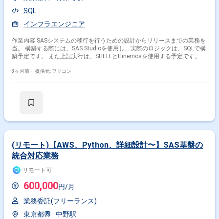
SQL
インフラエンジニア
作業内容 SASシステムの移行を行うための設計からリリースまでの業務を
当。 構築する際には、SAS Studioを使用し、実際のロジックは、SQLで構
築予定です。 また上記実行は、SHELLとHinemosを使用する予定です。
現行システムは SAS EG・BAT・JP1を使用。
3ヶ月前・
提供元: フリコン
(リモート)【AWS、Python、詳細設計〜】SAS基盤の
統合対応業務
リモート可
600,000
円/月
業務委託(フリーランス)
東京都
中野駅