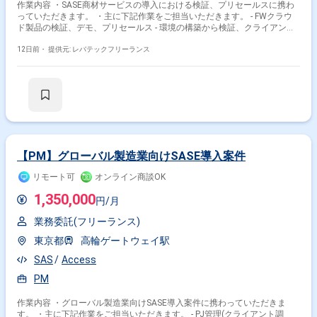
作業内容 ・SASE商材サービスの導入における検証、プリセールスに携わ
っていただきます。 ・主に下記作業をご担当いただきます。 - FWクラウ
ド製品の検証、デモ、プリセールス - 環境の構築から検証、クライアント
へのデモ
12日前・
提供元: レバテックフリーランス
【PM】グローバル製造業向けSASE導入案件
リモート可
オンライン商談OK
1,350,000
円/月
業務委託(フリーランス)
東京都
高輪ゲートウェイ駅
SAS
Access
PM
作業内容 ・グローバル製造業向けSASE導入案件に携わっていただきま
す。 ・主に下記作業をご担当いただきます。 - PJ管理(クライアント調