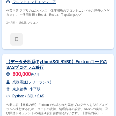
フロントエンドエンジニア
作業内容 アプリのエンハンス、保守開発のフロントエンドをご担当いただ
きます。 ＊使用技術：React、Redux、TypeScriptなど
2ヶ月前・
提供元: フリコン
【データ分析系(Python/SQL/R/BI)】Fortranコードの
SASプログラム移行
800,000
円/月
業務委託(フリーランス)
東京都
小平駅
Python
SQL
SAS
作業内容 【業務内容】 Fortranで作成された既存プログラムをSASプログ
ラムへ移行するため、コードの読解、処理内容の設計、SASへの実装、及
び関連ドキュメントの確認や設計書作成を行います。 【作業内容】 ・