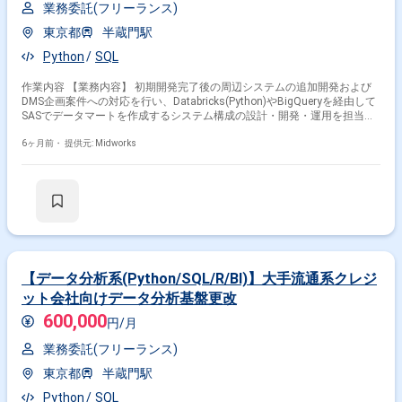
業務委託(フリーランス)
東京都
半蔵門駅
Python
SQL
作業内容 【業務内容】 初期開発完了後の周辺システムの追加開発および
DMS企画案件への対応を行い、Databricks(Python)やBigQueryを経由して
SASでデータマートを作成するシステム構成の設計・開発・運用を担当し
ます。 【作業内容】 ・周辺システムの追加開発 ・DMS企画案件対応 ・
Databricks(Python)を用いたデータ処理 ・BigQuery経由でのデータ連携 ・
6ヶ月前・
提供元: Midworks
SASによるデータマート作成
【データ分析系(Python/SQL/R/BI)】大手流通系クレジ
ット会社向けデータ分析基盤更改
600,000
円/月
業務委託(フリーランス)
東京都
半蔵門駅
Python
SQL