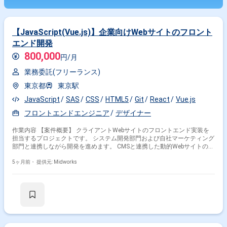
【JavaScript(Vue.js)】企業向けWebサイトのフロント
エンド開発
800,000
円/月
業務委託(フリーランス)
東京都
東京駅
JavaScript
SAS
CSS
HTML5
Git
React
Vue.js
フロントエンドエンジニア
デザイナー
作業内容 【案件概要】 クライアントWebサイトのフロントエンド実装を
担当するプロジェクトです。 システム開発部門および自社マーケティング
部門と連携しながら開発を進めます。 CMSと連携した動的Webサイトのフ
ロントエンド実装を中心に対応します。 HTML、CSS、JavaScriptをはじ
め、Vue.jsやReactなどの技術を用いた開発を行います。 【作業内容】 ・
5ヶ月前・
提供元: Midworks
クライアントWebサイトのHTML、CSS、JavaScript実装 ・システムIF部分
のフロントエンド実装および連携対応 ・自社Webサイトのフロントエンド
実装対応 ・CMS連携による動的サイトのフロントエンド実装 ・テストお
よび動作確認対応