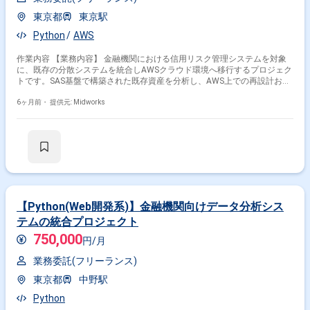
東京都
東京駅
Python
AWS
作業内容 【業務内容】 金融機関における信用リスク管理システムを対象
に、既存の分散システムを統合しAWSクラウド環境へ移行するプロジェク
トです。SAS基盤で構築された既存資産を分析し、AWS上での再設計およ
び再構築を行います。PythonやPySparkを活用した大規模データ処理基盤
の構築を通じて、業務効率化とリスク管理高度化を実現する業務を担当し
6ヶ月前・
提供元: Midworks
ます。 【作業内容】 ・信用リスクシステムの現行調査および統合方針の
整理 ・SAS資産の分析およびAWS環境向け再設計 ・AWSGlueを用いたデ
ータ処理基盤の構築 ・PythonおよびPySparkによるETL処理開発 ・大規模
データの移行作業および動作検証 ・AWS環境へのシステム移行対応
【Python(Web開発系)】金融機関向けデータ分析シス
テムの統合プロジェクト
750,000
円/月
業務委託(フリーランス)
東京都
中野駅
Python