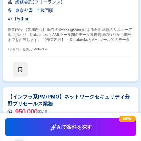
業務委託(フリーランス)
東京都
半蔵門駅
Python
作業内容 【業務内容】 既存のSAS×BigQueryによる分析基盤のリニューア
ルに携わり、DatabricksとAMLツール間のデータ連携処理の設計から開発
までを担当します。 【作業内容】 ・DatabricksとAMLツール間のデータ連
携処理の設計 ・データ連携処理の開発 ・既存分析基盤との整合性確認 ・
開発成果のテストと検証
7ヶ月前・
提供元: Midworks
【インフラ系PM/PMO】ネットワークセキュリティ分
野プリセールス業務
950,000
円/月
NEW
業務委託(フリーランス)
AIで案件を探す
東京都
京橋駅
SAS