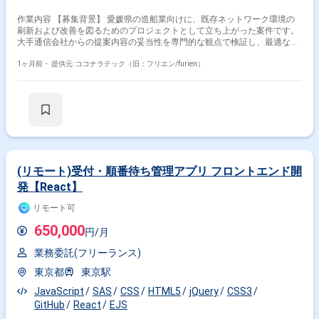
作業内容 【募集背景】 愛媛県の造船業向けに、既存ネットワーク環境の
刷新および改善を図るためのプロジェクトとして立ち上がった案件です。
大手通信会社からの提案内容の妥当性を専門的な観点で検証し、最適なネ
ットワーク刷新方針を策定する必要がある状況です。 【作業内容】 大手
通信会社から提示されているCato SASEを用いたネットワーク切替提案に
1ヶ月前・
提供元: ココナラテック（旧：フリエン/furien）
ついて、構成、コスト、実現性などの観点からレビューを実施していただ
きます。その上で、必要に応じて代替案の検討も行い、最適なネットワー
ク刷新方針をご提言いただきます。また、RFPおよび要件定義書が未整備
であるため、先方事務局と連携しながらこれらのドキュメントを策定し、
その後の外部設計から詳細設計まで一貫してご支援いただきます。 【求め
る人物像】 論理的な資料作成ができ、主体的にタスクを推進していける方
を求めています。ステークホルダーとのコミュニケーションを円滑に行い
ながら、関係者を巻き込みつつネットワーク刷新プロジェクトを前に進め
ていただける方です。 【ポジションの魅力】 SASEを活用したWAN刷新プ
(リモート)受付・順番待ち管理アプリ フロントエンド開
ロジェクトに上流から深く関わることができ、提案評価から方針策定、要
発【React】
件定義、設計まで一連の工程をリードできるポジションです。特定ベンダ
ーの提案に依存しない中立的な立場から、最適なネットワークアーキテク
リモート可
チャを検討できるため、上流コンサルティングおよびネットワーク設計ス
キルを高めていただけます。 【開発環境】 Cato SASEを中心としたSASE
650,000
円/月
ソリューションおよびWANネットワーク環境を対象とした検討・設計を行
います。
業務委託(フリーランス)
東京都
東京駅
JavaScript
SAS
CSS
HTML5
jQuery
CSS3
GitHub
React
EJS