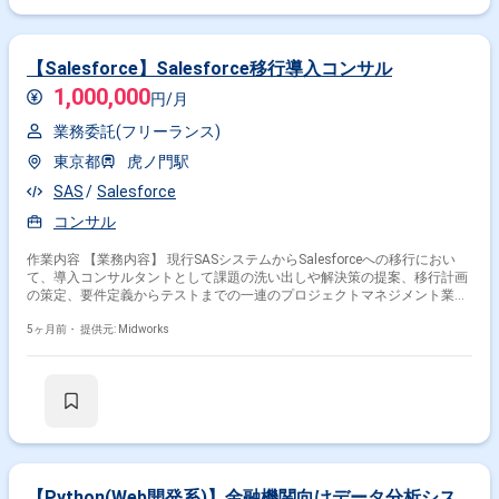
その他開発言語・スキルから探す
【Salesforce】Salesforce移行導入コンサル
SQL
JavaScript
CSS
Python
HTML
1,000,000
円/月
HTML5
React
AWS
Vue.js
jQuery
業務委託(フリーランス)
その他の職種から探す
東京都
虎ノ門駅
フロントエンドエンジニア
データサイエンティスト
SAS
Salesforce
PM
PMO
サーバーサイドエンジニア
コンサル
作業内容 【業務内容】 現行SASシステムからSalesforceへの移行におい
て、導入コンサルタントとして課題の洗い出しや解決策の提案、移行計画
の策定、要件定義からテストまでの一連のプロジェクトマネジメント業務
を担当します。BIツールやETLツールを活用したSalesforceデータの集計
基盤構築も行います。 【作業内容】 ・現行SASシステムの分析機能を
5ヶ月前・
提供元: Midworks
Salesforceに移行するための課題を洗い出し、解決策を提案 ・Salesforce
上でのデータ集計システム構築のための移行計画を立案 ・要件定義からテ
ストまでSalesforceへのシステム移行全体を管理 ・Salesforce環境におけ
るデータ集計システムの要件定義、設計、開発、テスト ・BIツール
TableauとETLツールMuleSoftを用いたSalesforceデータの直接集計
【Python(Web開発系)】金融機関向けデータ分析シス