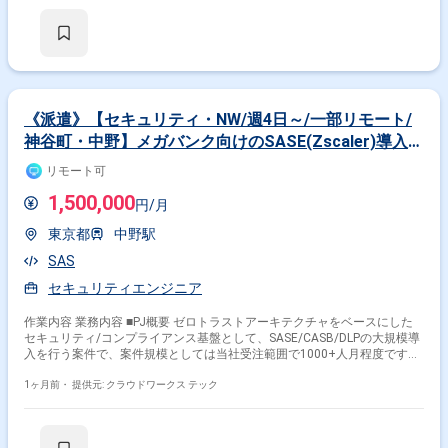
ン対応など、幅広い技術支援を実施いただきます。
《派遣》【セキュリティ・NW/週4日～/一部リモート/
神谷町・中野】メガバンク向けのSASE(Zscaler)導入業
務案件
リモート可
1,500,000
円/月
東京都
中野駅
SAS
セキュリティエンジニア
作業内容 業務内容 ■PJ概要 ゼロトラストアーキテクチャをベースにした
セキュリティ/コンプライアンス基盤として、SASE/CASB/DLPの大規模導
入を行う案件で、案件規模としては当社受注範囲で1000+人月程度です。
■業務内容 テストフェーズにおける、テストによって発見された技術トラ
ブルのトラブルシュートおよび技術課題対応。 ■ 雇用形態：派遣社員（週
1ヶ月前・
提供元: クラウドワークス テック
20時間以上のため、社会保険加入必須） ■ 給与 時給：6,500円 ～ 9,000円
※ご経験、スキルによって決定します。 ■ 勤務地：東京（最寄り駅：中野
駅徒歩5分）※出社できる方優先 ■ 勤務時間 9:00 ～ 17:30（実働7.5時間／