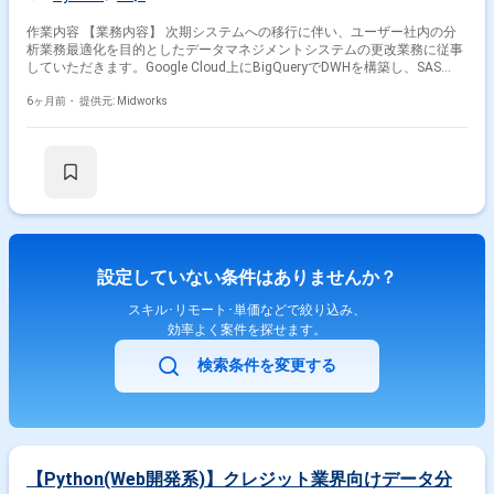
作業内容 【業務内容】 次期システムへの移行に伴い、ユーザー社内の分
析業務最適化を目的としたデータマネジメントシステムの更改業務に従事
していただきます。Google Cloud上にBigQueryでDWHを構築し、SAS
Viyaを用いたレポーティング環境の整備や分析業務の効率化を支援しま
す。 【作業内容】 ・BigQueryを用いたデータウェアハウスの構築 ・SAS
6ヶ月前・
提供元: Midworks
Viyaでのレポーティング環境整備 ・データマネジメントシステムの更改支
援 ・分析業務の効率化に向けた業務フロー改善 ・SQL/Python/Rを用いた
データ分析・加工
設定していない条件はありませんか？
スキル･リモート･単価などで絞り込み、
効率よく案件を探せます。
検索条件を変更する
【Python(Web開発系)】クレジット業界向けデータ分