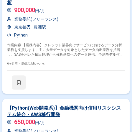
析
900,000
円/月
業務委託(フリーランス)
東京都
豊洲駅
Python
作業内容 【業務内容】 クレジット業界向けサービスにおけるデータ分析
業務を支援します。主に大量データを対象としたデータ抽出業務を担当
し、SASを用いた抽出処理から分析基盤へのデータ連携、予測モデル作成
までを一貫して対応します。あわせてPythonを活用したデータモデル作成
や業務効率化を推進し、既存分析ツールの代替となるソリューションの比
6ヶ月前・
提供元: Midworks
較検討にも関与します。 【作業内容】 ・データ抽出業務の担当 ・SASを
用いたデータ抽出 ・抽出データの分析基盤への投入 ・予測モデルの作成
・大量データ処理対応 ・Pythonを用いたデータモデル作成 ・業務効率化
対応 ・分析ツール代替案の比較検討
【Python(Web開発系)】金融機関向け信用リスクシス
テム統合・AWS移行開発
650,000
円/月
業務委託(フリーランス)