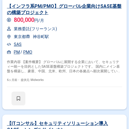
【インフラ系PM/PMO】グローバル企業向けSASE基盤
の構築プロジェクト
800,000
円/月
業務委託(フリーランス)
東京都
神谷町駅
SAS
PM
PMO
作業内容 【案件概要】 グローバルに展開する企業において、セキュリテ
ィー統一を目的としたSASE基盤構築プロジェクトです。 国内にメイン基
盤を構築し、豪亜、中国、北米、欧州、日本の各拠点へ順次展開していき
ます。 要件定義は完了しており、現在は基本設計フェーズを推進中です。
ネットワーク設計のリーダーが不足しており、設計および展開を牽引でき
6ヶ月前・
提供元: Midworks
る人材を募集しています。 【作業内容】 ・SASE基盤における基本設計お
よび移行設計の推進 ・詳細設計フェーズでの設計レビューおよび課題管理
・各国拠点へのNW接続およびテスト展開の進行管理 ・関係部門および海
外拠点との調整、全体スケジュール管理
【ITコンサル】セキュリティソリューション導入