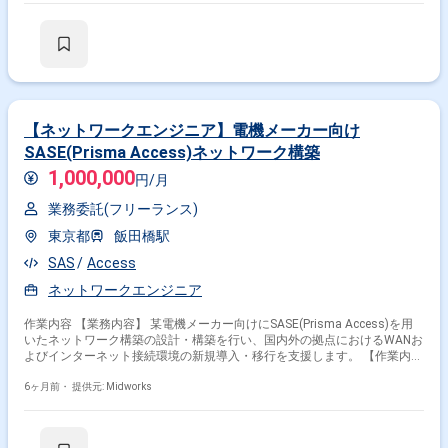
基盤の型化 ・非分析者向けの活用手順設計とスキルトランスファー支援
・プログラム仕様書、操作マニュアルの作成 ・Tableauを用いたダッシュ
ボード作成・改修 ・Tableau Prepでの集計フローやデータパイプラインの
自動化・効率化 ・他部署からのアドホック分析依頼への対応 ・探索的デ
ータ分析（EDA）の実施（属性分析、相関分析、決定木分析など） ・分析
結果を基にしたレポーティング作成、インサイトの提示
【ネットワークエンジニア】電機メーカー向け
SASE(Prisma Access)ネットワーク構築
1,000,000
円/月
業務委託(フリーランス)
東京都
飯田橋駅
SAS
Access
ネットワークエンジニア
作業内容 【業務内容】 某電機メーカー向けにSASE(Prisma Access)を用
いたネットワーク構築の設計・構築を行い、国内外の拠点におけるWANお
よびインターネット接続環境の新規導入・移行を支援します。 【作業内
容】 ・PrismaAccessの設計構築 ・WAN側およびインターネット接続環境
の新規導入・移行作業 ・国内外の多数拠点（DC、IaaSセンター、大中小
6ヶ月前・
提供元: Midworks
規模拠点、海外拠点、国内開発拠点）でのネットワーク設定 ・新旧並行で
のWAN側とインターネット接続環境の移行 ・拠点側のWAN機器以外の既
存環境活用 ・キッティング場所の確保 ・展開統括 ・検討に必要な説明資