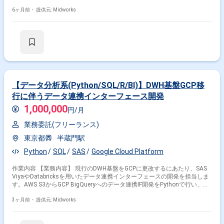
Fortranコードの読解と処理内容の設計書への落とし込み ・設計書に基づ
いたSASプログラムの開発 ・既存ドキュメントの確認 ・設計書作成工数の
6ヶ月前・
提供元: Midworks
見積もり
【データ分析系(Python/SQL/R/BI)】DWH基盤GCP移
行に伴うデータ連携インターフェース開発
1,000,000
円/月
業務委託(フリーランス)
東京都
半蔵門駅
Python
SQL
SAS
Google Cloud Platform
作業内容 【業務内容】 現行のDWH基盤をGCPに更改するにあたり、SAS
ViyaやDatabricksを用いたデータ連携インターフェースの開発を担当しま
す。AWS S3からGCP BigQueryへのデータ連携IF開発をPythonで行い、
GCP上のデータ処理ETLをSAS Viya上で実施します。現行システムの調査
から基本設計、開発、テストまでの全工程を担当し、3名体制のチームで
3ヶ月前・
提供元: Midworks
進めます。 【作業内容】 ・AWS S3からGCP BigQueryへのデータ連携IF開
発（Python） ・GCP上のデータ処理ETL開発（SAS Viya） ・現行システ