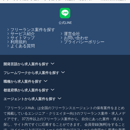
Illustrator × 副業
Illustrator × 在宅・リモート
その他の条件で検索する
公式LINE
フリーランス案件を探す
その他開発言語・スキルから探す
サービス紹介
運営会社
サイトマップ
お問い合わせ
Photoshop
HTML
CSS
Figma
JavaScript
利用規約
プライバシーポリシー
よくある質問
Unity
After Effects
Sketch
WordPress
jQuery
開発言語から求人案件を探す
その他の職種から探す
フレームワークから求人案件を探す
Webデザイナー
UI・UXデザイナー
職種から求人案件を探す
グラフィックデザイナー
Webディレクター
2Dデザイナー
都道府県から求人案件を探す
エージェントから求人案件を探す
「フリーランスHub」は全国のフリーランスエージェントの保有案件をまとめ
て掲載しているエンジニア・クリエイター向けのフリーランス案件・求人メデ
ィアです。 37万件以上のフリーランス案件から、自分にあった案件・求人を
探し、サイト内ですぐに応募することができます。 会員登録(無料)をすること