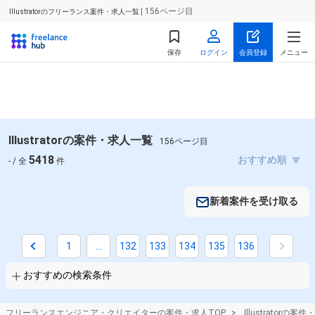
| 156ページ目
Illustratorのフリーランス案件・求人一覧
保存
ログイン
会員登録
メニュー
Illustratorの案件・求人一覧
156ページ目
5418
- / 全
件
新着案件を受け取る
掛け合わせ条件で絞り込む
業界で絞り込む
1
...
132
133
134
135
136
Illustrator × コンシューマーゲーム
おすすめの検索条件
特徴で絞り込む
フリーランスエンジニア・クリエイターの案件・求人TOP
Illustratorの案