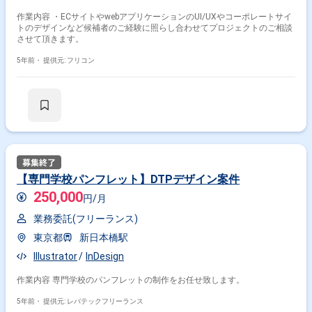
作業内容 ・ECサイトやwebアプリケーションのUI/UXやコーポレートサイ
トのデザインなど候補者のご経験に照らし合わせてプロジェクトのご相談
させて頂きます。
5年前・
提供元: フリコン
【専門学校パンフレット】DTPデザイン案件
250,000
円/月
業務委託(フリーランス)
東京都
新日本橋駅
Illustrator
InDesign
作業内容 専門学校のパンフレットの制作をお任せ致します。
5年前・
提供元: レバテックフリーランス