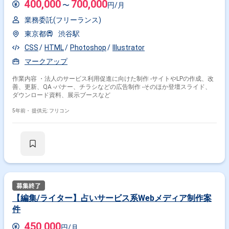
400,000
700,000
〜
円/月
業務委託(フリーランス)
東京都
渋谷駅
CSS
HTML
Photoshop
Illustrator
マークアップ
作業内容 ・法人のサービス利用促進に向けた制作 -サイトやLPの作成、改
善、更新、QA -バナー、チラシなどの広告制作 -そのほか登壇スライド、
ダウンロード資料、展示ブースなど
5年前・
提供元: フリコン
【編集/ライター】占いサービス系Webメディア制作案
件
450,000
円/月