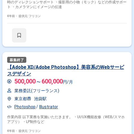
時のディレクションサポート ・撮影用の小物（モック）などの作成サポー
ト ・カメラマンにイメージの伝達
4年前・
提供元: フリコン
【Adobe XD/Adobe Photoshop】美容系のWebサービ
スデザイン
500,000
600,000
〜
円/月
業務委託(フリーランス)
東京都
池袋駅
Photoshop
Illustrator
作業内容 以下業務を実施いただきます。 ・UI/UX機能改修（WEB/スマホ
アプリ） ・LP制作など
4年前・
提供元: フリコン