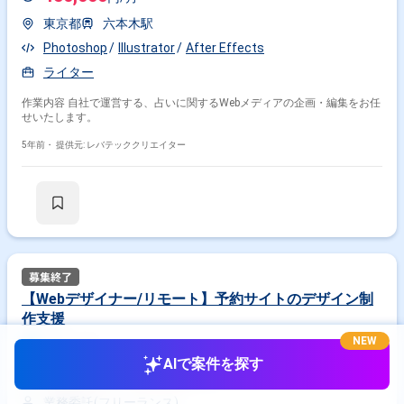
東京都
六本木駅
Photoshop
Illustrator
After Effects
ライター
作業内容 自社で運営する、占いに関するWebメディアの企画・編集をお任
せいたします。
5年前・
提供元: レバテッククリエイター
【Webデザイナー/リモート】予約サイトのデザイン制
作支援
NEW
リモート可
AIで案件を探す
400,000
700,000
〜
円/月
業務委託(フリーランス)