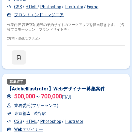
その他の条件で検索する
CSS
HTML
Photoshop
Illustrator
Figma
その他開発言語・スキルから探す
フロントエンドエンジニア
Photoshop
HTML
CSS
Figma
JavaScript
作業内容 高級宿泊施設の予約サイトのマークアップを担当頂きます。（各
種プロモーション、ブランドサイト等）
Unity
After Effects
Sketch
WordPress
jQuery
2年前・
提供元: フリコン
その他の職種から探す
Webデザイナー
UI・UXデザイナー
グラフィックデザイナー
Webディレクター
2Dデザイナー
【AdobeIllustrator】Webデザイナー募集案件
500,000
700,000
〜
円/月
業務委託(フリーランス)
東京都
渋谷駅
CSS
HTML
Photoshop
Illustrator
Webデザイナー