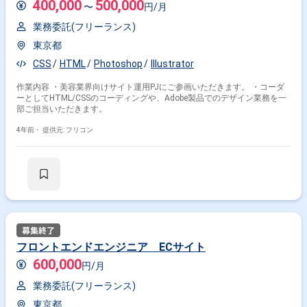
400,000
500,000
〜
円/月
業務委託(フリーランス)
東京都
CSS
HTML
Photoshop
Illustrator
作業内容 ・美容業界向けサイト運用PJにご参画いただきます。 ・コーダ
ーとしてHTML/CSSのコーディングや、Adobe製品でのデザイン業務を一
部ご担当いただきます。
4年前・
提供元: フリコン
掛け合わせ条件で絞り込む
業界で絞り込む
Illustrator × コンシューマーゲーム
特徴で絞り込む
フロントエンドエンジニア ECサイト
600,000
円/月
Illustrator × 副業
Illustrator × 在宅・リモート
業務委託(フリーランス)
東京都