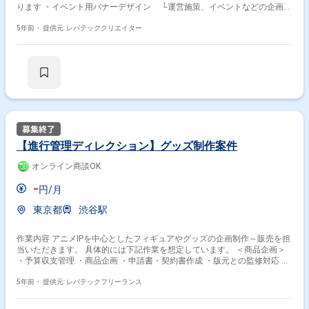
ります ・イベント用バナーデザイン └運営施策、イベントなどの企画の
意図に合わせてバナー作成 └バナー以外のアイテムアイコン、UI用の素
材など作成 └ゲーム内及びゲーム外WEBなどの表示素材制作 └デザイ
5年前・
提供元: レバテッククリエイター
ンしたデータの組み込み └WEBスケジュール管理
【進行管理ディレクション】グッズ制作案件
オンライン商談OK
-
円/月
東京都
渋谷駅
作業内容 アニメIPを中心としたフィギュアやグッズの企画制作～販売を担
当いただきます。 具体的には下記作業を想定しています。 ＜商品企画＞
・予算収支管理 ・商品企画 ・申請書・契約書作成 ・版元との監修対応 ＜
製造ディレクション＞ ・納期管理 ・入稿管理 ＜進行管理＞ ・数値管理の
ための各種情報入力 ・案件割り振りや進捗管理などの管理業務 等をご担
5年前・
提供元: レバテックフリーランス
当いただきます。 ※お任せする作業はスキルに応じて異なります