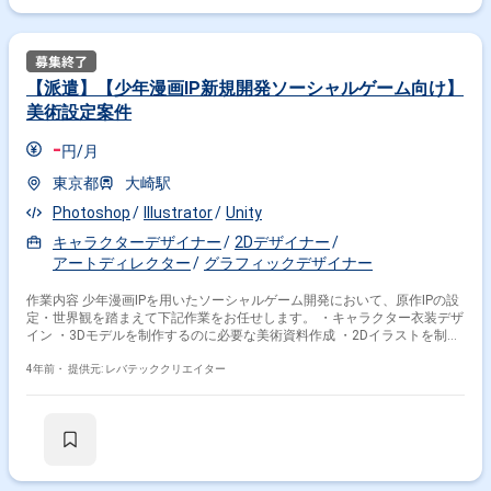
をリード ※ご本人次第ですが将来的には、VPとしてご活躍いただく可能性
もございます。
【派遣】【少年漫画IP新規開発ソーシャルゲーム向け】
美術設定案件
-
円/月
東京都
大崎駅
Photoshop
Illustrator
Unity
キャラクターデザイナー
2Dデザイナー
アートディレクター
グラフィックデザイナー
作業内容 少年漫画IPを用いたソーシャルゲーム開発において、原作IPの設
定・世界観を踏まえて下記作業をお任せします。 ・キャラクター衣装デザ
イン ・3Dモデルを制作するのに必要な美術資料作成 ・2Dイラストを制作
するのに必要な美術資料作成 ※ご担当いただく内容はご経験に応じて変動
する場合がございます。
4年前・
提供元: レバテッククリエイター