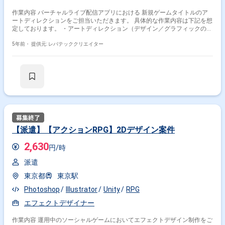
作業内容 バーチャルライブ配信アプリにおける 新規ゲームタイトルのア
ートディレクションをご担当いただきます。 具体的な作業内容は下記を想
定しております。 ・アートディレクション（デザイン／グラフィックのク
オリティ、進行管理） ・チーム内のデザイナー、クリエイターへの制作指
示、管理 ・スマートフォンアプリの構築、運営 ・デザイン外注先との各
5年前・
提供元: レバテッククリエイター
種調整・管理 ・アバターキャラクターなどのアニメーション制作 ※おまか
せする作業内容はスキルと経験によって変わります。
【派遣】【アクションRPG】2Dデザイン案件
2,630
円/時
派遣
東京都
東京駅
Photoshop
Illustrator
Unity
RPG
エフェクトデザイナー
作業内容 運用中のソーシャルゲームにおいてエフェクトデザイン制作をご