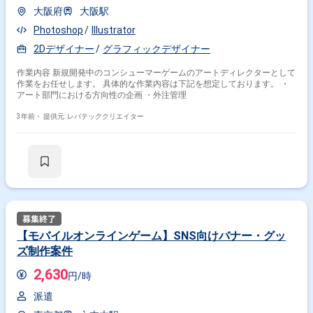
大阪府
大阪駅
Photoshop
Illustrator
2Dデザイナー
グラフィックデザイナー
作業内容 新規開発中のコンシューマーゲームのアートディレクターとして
作業をお任せします。 具体的な作業内容は下記を想定しております。 ・
アート部門における方向性の企画 ・外注管理
3年前・
提供元: レバテッククリエイター
掛け合わせ条件で絞り込む
業界で絞り込む
Illustrator × コンシューマーゲーム
【モバイルオンラインゲーム】SNS向けバナー・グッ
特徴で絞り込む
ズ制作案件
2,630
Illustrator × 副業
Illustrator × 在宅・リモート
円/時
派遣