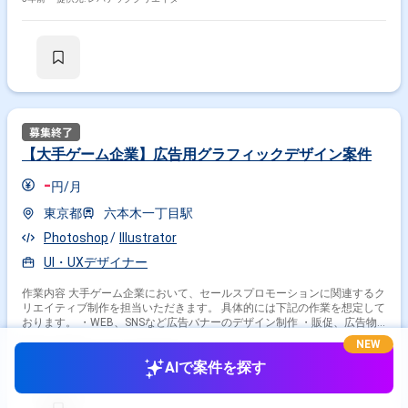
す。他社サービスの調査等も作業内容に含まれます。
【大手ゲーム企業】広告用グラフィックデザイン案件
-
円/月
東京都
六本木一丁目駅
Photoshop
Illustrator
UI・UXデザイナー
作業内容 大手ゲーム企業において、セールスプロモーションに関連するク
リエイティブ制作を担当いただきます。 具体的には下記の作業を想定して
おります。 ・WEB、SNSなど広告バナーのデザイン制作 ・販促、広告物
などのDTP制作 ・リアルイベントなどノベルティのデザイン制作
NEW
5年前・
提供元: レバテッククリエイター
AIで案件を探す