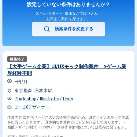
設定していない条件はありませんか？
スキル･リモート･単価などで絞り込み、
効率よく案件を探せます。
検索条件を変更する
【大手ゲーム企業】UI/UXモック制作案件 ※ゲーム業
界経験不問
-
円/月
東京都
六本木駅
Photoshop
Illustrator
Unity
UI・UXデザイナー
作業内容 次世代サービスのUIの研究開発のため、UIデザインのモック作成
を担当いただきます。 具体的な作業内容は下記を想定しております。 ・
画面デザイン制作 ・Unityデータ制作 制作物については既存に習うモノで
はなく、先進的なデザインを想定しており、ターゲットは若年層になりま
5年前・
提供元: レバテッククリエイター