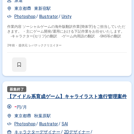
派遣
東京都
東新宿駅
Photoshop
Illustrator
Unity
作業内容 ソーシャルゲームの海外版翻訳作業(簡体字)をご担当していただ
きます。 ・主にゲーム開発/運用における下記作業をお任せいたします。
-キャラクター(セリフ)の翻訳 -ゲーム内用語の翻訳 -SNS等の翻訳
2年前・
提供元: レバテッククリエイター
【アイドル系育成ゲーム】キャライラスト進行管理案件
-
円/月
東京都
秋葉原駅
Photoshop
Illustrator
SAI
キャラクターデザイナー
2Dデザイナー