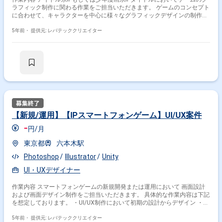
ラフィック制作に関わる作業をご担当いただきます。 ゲームのコンセプト
に合わせて、キャラクターを中心に様々なグラフィックデザインの制作や
クオリティコントロール、外注管理など行っていただきます。 具体的な作
業例 ・衣装やキャラクター形態等のデザイン案出し（ラフレベル） ・作
5年前・
提供元: レバテッククリエイター
画実務（構図案～ラフ～清書ブラッシュアップ～エフェクト付け） ・オリ
ジナル衣装やキャラクターデザインの設定資料作成
【新規/運用】【IPスマートフォンゲーム】UI/UX案件
-
円/月
東京都
六本木駅
Photoshop
Illustrator
Unity
UI・UXデザイナー
作業内容 スマートフォンゲームの新規開発または運用において 画面設計
および画面デザイン制作をご担当いただきます。 具体的な作業内容は下記
を想定しております。 ・UI/UX制作において初期の設計からデザイン ・ワ
イヤーフレーム制作からGUIデザイン決め ・UI/UX制作においてリーダー
としてメンバー管理～企画・開発セクション間連携をとる
5年前・
提供元: レバテッククリエイター