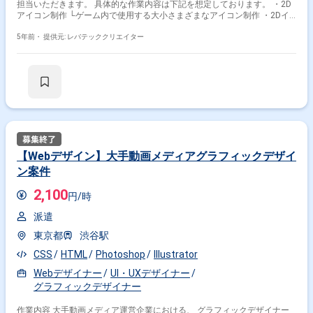
担当いただきます。 具体的な作業内容は下記を想定しております。 ・2D
アイコン制作 └ゲーム内で使用する大小さまざまなアイコン制作 ・2Dイ
ラスト制作 └キャラクター、モンスターなど、キャラクター衣装のイラス
ト制作 ・エフェクト制作 └攻撃エフェクトやスキル演出、ボス登場演出な
5年前・
提供元: レバテッククリエイター
ど
【Webデザイン】大手動画メディアグラフィックデザイ
ン案件
2,100
円/時
派遣
東京都
渋谷駅
CSS
HTML
Photoshop
Illustrator
Webデザイナー
UI・UXデザイナー
グラフィックデザイナー
作業内容 大手動画メディア運営企業における、 グラフィックデザイナー