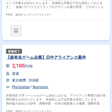
として作業をお任せいたします。 具体的な作業は下記を想定しておりま
す。 ・各種バナークリエイティブのデザインや進行管理 ・プロモーショ
ンにおけるWebサイトや販促グッズのデザイン ・番組のグラフィックデザ
イン
4年前・
提供元: レバテッククリエイター
【超有名ゲーム企業】日中アライアンス案件
2,100
円/時
派遣
東京都
渋谷駅
Photoshop
Illustrator
作業内容 大手ソーシャルゲーム会社における、アライアンス事業の進行管
理作業をお任せいたします。 具体的には下記作業を想定しています。 ・
海外協力会社との渉外、調整作業 ・社内の他部署との連携、調整作業 ・
スケジュール管理、制作進行 ・協力会社による制作物の監修作業 ・海外
展開に関連する各種レポートの作成、報告
3年前・
提供元: レバテッククリエイター