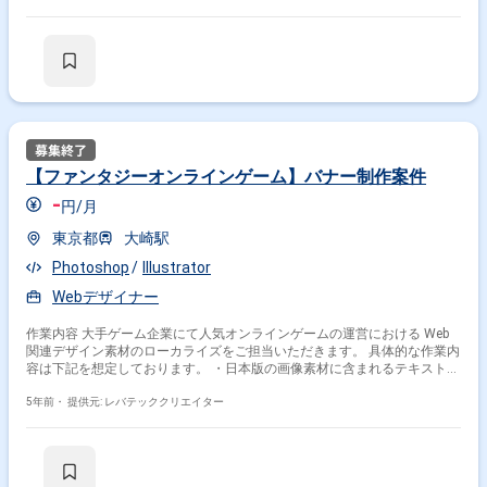
【ファンタジーオンラインゲーム】バナー制作案件
-
円/月
東京都
大崎駅
Photoshop
Illustrator
Webデザイナー
作業内容 大手ゲーム企業にて人気オンラインゲームの運営における Web
関連デザイン素材のローカライズをご担当いただきます。 具体的な作業内
容は下記を想定しております。 ・日本版の画像素材に含まれるテキスト部
分を英語に置き換え ・海外版用の素材を新規で作成 ・元画像のリサイ
ズ・レイアウト変更 ※お任せする内容はスキルに応じて変動致します。
5年前・
提供元: レバテッククリエイター