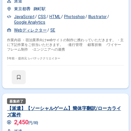
派遣
東京都
麹町駅
JavaScript
CSS
HTML
Photoshop
Illustrator
Google Analytics
Webディレクター
SE
作業内容 ・宿泊業界向けwebサイトの制作に携わっていただきます。 ・主
に下記作業をご担当いただきます。 -進行管理 -顧客折衝 -ワイヤー
フレーム制作 -エンジニアへの連携
3年前・
提供元: レバテッククリエイター
【派遣】【ソーシャルゲーム】簡体字翻訳/ローカライ
ズ案件
2,450
円/時