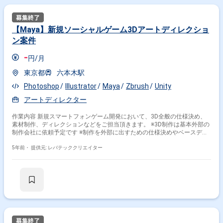
【Maya】新規ソーシャルゲーム3Dアートディレクショ
ン案件
-
円/月
東京都
六本木駅
Photoshop
Illustrator
Maya
Zbrush
Unity
アートディレクター
作業内容 新規スマートフォンゲーム開発において、3D全般の仕様決め、
素材制作、ディレクションなどをご担当頂きます。 ※3D制作は基本外部の
制作会社に依頼予定です ※制作を外部に出すための仕様決めやベースデー
タの作成、社内エンジニアと連携した実装対応などを想定しております 具
体的な作業内容は下記を想定しております。 ・各ベース3Dモデル制作 ・
5年前・
提供元: レバテッククリエイター
3Dモデルセットアップ制作 ・3Dモーション制作 ・3D部分の仕様決めと仕
様書作成 ・3D表現の検証と実装