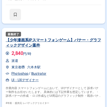
【少年漫画系IPスマートフォンゲーム】バナー・グラフ
ィックデザイン案件
2,840
円/時
派遣
東京都
六本木駅
Photoshop
Illustrator
UI・UXデザイナー
作業内容 スマートフォンゲームにおいて、UIデザイナーとして 訴求バナ
ー制作をお任せいたします。 具体的には下記作業を想定しています。 ・
訴求バナーの作成 ・ロゴ作成などUI周辺のグラフィック制作 ・既存バナ
ーの他言語展開、新規作成（どちらの作業も発生します）
4年前・
提供元: レバテッククリエイター