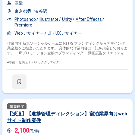
派遣
東京都
渋谷駅
Photoshop
Illustrator
Unity
After Effects
Premiere
Webデザイナー
UI・UXデザイナー
作業内容 新規ソーシャルゲームにおける ブランディングからデザイン作
業全般をご担当いただきます。 具体的な作業内容は下記を想定しておりま
す。 ・IPプロモーション全般のブランディング ・動画広告クリエイティブ
の作成 ・WEB広告関連のデザイン、データ作成 ※スキルに応じて他の作業
もお任せいたします
4年前・
提供元: レバテッククリエイター
【派遣】【進捗管理ディレクション】宿泊業界向けweb
サイト制作案件
2,100
円/時