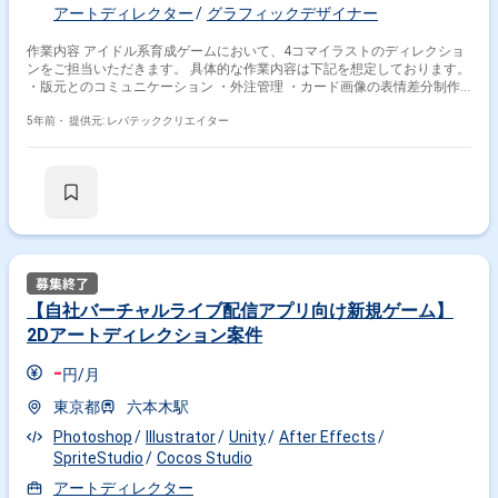
アートディレクター
グラフィックデザイナー
作業内容 アイドル系育成ゲームにおいて、4コマイラストのディレクショ
ンをご担当いただきます。 具体的な作業内容は下記を想定しております。
・版元とのコミュニケーション ・外注管理 ・カード画像の表情差分制作
・最終調整必要なカードイラストのレタッチ作業 ※ご経験に応じてお任せ
する作業内容が異なる場合がございます。
5年前・
提供元: レバテッククリエイター
【自社バーチャルライブ配信アプリ向け新規ゲーム】
2Dアートディレクション案件
-
円/月
東京都
六本木駅
Photoshop
Illustrator
Unity
After Effects
SpriteStudio
Cocos Studio
アートディレクター