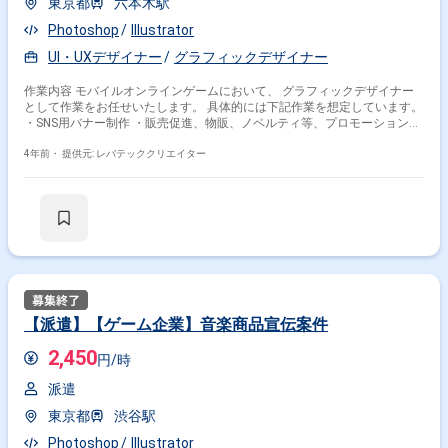
東京都
六本木駅
その他の条件で検索する
Photoshop
Illustrator
その他開発言語・スキルから探す
UI・UXデザイナー
グラフィックデザイナー
Photoshop
HTML
CSS
Figma
JavaScript
作業内容 モバイルオンラインゲームにおいて、 グラフィックデザイナー
Unity
After Effects
Sketch
WordPress
として作業をお任せいたします。 具体的には下記作業を想定しています。
・SNS用バナー制作 ・販売促進、物販、ノベルティ等、プロモーションに
jQuery
必要となるグッズの制作
4年前・
提供元: レバテッククリエイター
その他の職種から探す
Webデザイナー
UI・UXデザイナー
グラフィックデザイナー
Webディレクター
2Dデザイナー
【派遣】【ゲーム企業】音楽商品宣伝案件
2,450
円/時
派遣
東京都
渋谷駅
Photoshop
Illustrator