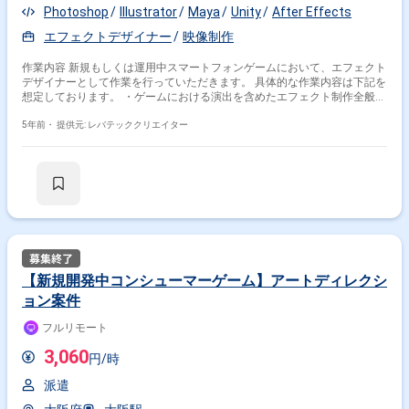
Photoshop
Illustrator
Maya
Unity
After Effects
エフェクトデザイナー
映像制作
作業内容 新規もしくは運用中スマートフォンゲームにおいて、エフェクト
デザイナーとして作業を行っていただきます。 具体的な作業内容は下記を
想定しております。 ・ゲームにおける演出を含めたエフェクト制作全般
・エフェクトに必要な2D素材、モデリング、モーション全般 ・エフェク
トのクオリティコントロール ・外注管理
5年前・
提供元: レバテッククリエイター
【新規開発中コンシューマーゲーム】アートディレクシ
ョン案件
フルリモート
3,060
円/時
派遣