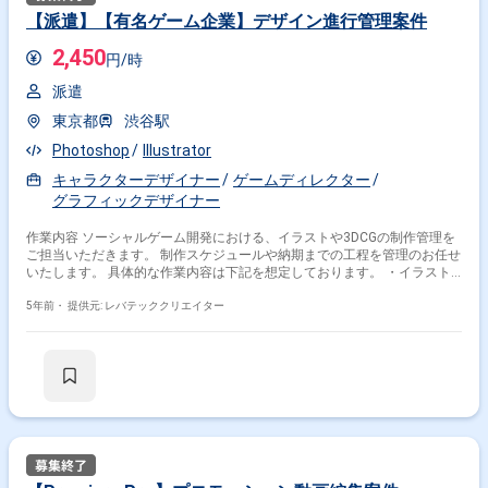
【派遣】【有名ゲーム企業】デザイン進行管理案件
2,450
円/時
派遣
東京都
渋谷駅
Photoshop
Illustrator
キャラクターデザイナー
ゲームディレクター
グラフィックデザイナー
作業内容 ソーシャルゲーム開発における、イラストや3DCGの制作管理を
ご担当いただきます。 制作スケジュールや納期までの工程を管理のお任せ
いたします。 具体的な作業内容は下記を想定しております。 ・イラスト
レーターや、3DCGアーティストの制作スケジュール管理 ・制作工程管理
・制作物のクオリティ監修のサポート ※お一人当たり１～２プロジェクト
5年前・
提供元: レバテッククリエイター
を担当していただきます。