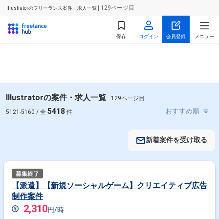
| 129ページ目
Illustratorのフリーランス案件・求人一覧
保存
ログイン
会員登録
メニュー
Illustratorの案件・求人一覧
129ページ目
5418
5121-5160 / 全
件
新着案件を受け取る
【派遣】【新規ソーシャルゲーム】クリエイティブ広告
制作案件
2,310
円/時