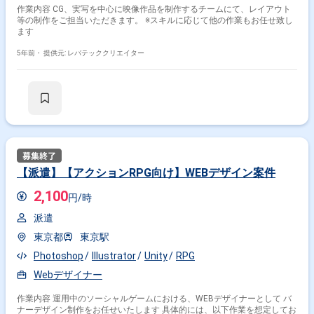
作業内容 CG、実写を中心に映像作品を制作するチームにて、レイアウト
等の制作をご担当いただきます。 ※スキルに応じて他の作業もお任せ致し
ます
5年前・
提供元: レバテッククリエイター
【派遣】【アクションRPG向け】WEBデザイン案件
2,100
円/時
派遣
東京都
東京駅
Photoshop
Illustrator
Unity
RPG
Webデザイナー
作業内容 運用中のソーシャルゲームにおける、WEBデザイナーとして バ
ナーデザイン制作をお任せいたします 具体的には、以下作業を想定してお