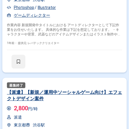
Photoshop
Illustrator
ゲームディレクター
作業内容 新規開発中タイトルにおける アートディレクターとして下記作
業をお任せいたします。 具体的な作業は下記を想定しております。 ・キ
ャラクターや背景、武器などのアイテムデザインまたはイラスト制作やそ
れらに関わるディレクション作業 ・進捗、KPI管理、状況に応じた課題発
見と改善策の実行 ・外注先、パートナー企業との関係構築、監修対応 ※ス
1年前・
提供元: レバテッククリエイター
キルによってお任せする作業内容が異なります
【派遣】【新規／運用中ソーシャルゲーム向け】エフェ
クトデザイン案件
2,800
円/時
派遣
東京都
渋谷駅