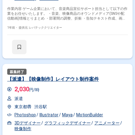
作業内容 ゲーム企業において、音楽商品宣伝サポート担当として以下の作
業をお任せいたします。 ・音楽、映像商品のオウンドメディア(SNSや配
信動画)情報とりまとめ ・部署間の調整、折衝 ・告知テキスト作成、画像
加工 ・Webページ更新 ・音楽、映像商品の販促施策窓口対応 ・音楽商品
製作補佐 (映像チェック、音源チェック、冊子等の制作、校正など) ・そ
1年前・
提供元: レバテッククリエイター
の他、事業に関わる資料の作成
【派遣】【映像制作】レイアウト制作案件
2,030
円/時
派遣
東京都
渋谷駅
Photoshop
Illustrator
Maya
MotionBuilder
3Dデザイナー
グラフィックデザイナー
アニメーター
映像制作