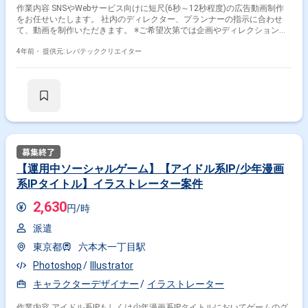
作業内容 SNSやWebサービス向けに短尺(6秒～12秒程度)の広告動画制作
をお任せいたします。 社内のディレクター、プランナーの指示に合わせ
て、動画を制作いただきます。 ※ご希望次第では企画やディレクションか
ら携わっていただきます。
4年前・
提供元: レバテッククリエイター
【運用中ソーシャルゲーム】【アイドル系IP/少年漫画
系IPタイトル】イラストレーター案件
2,630
円/時
派遣
東京都
六本木一丁目駅
Photoshop
Illustrator
キャラクターデザイナー
イラストレーター
作業内容 アイドル系IPもしくは少年漫画系IPタイトルにおいてゲームのグ