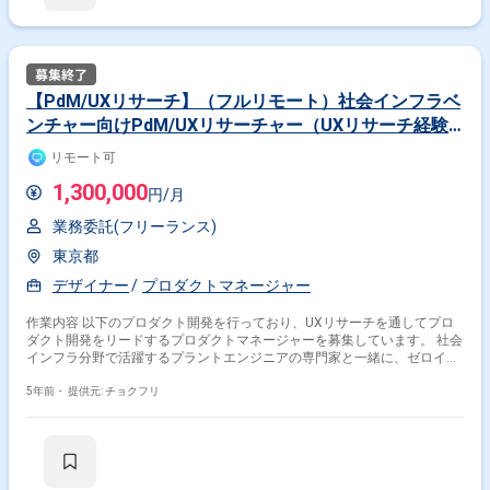
【PdM/UXリサーチ】（フルリモート）社会インフラベ
ンチャー向けPdM/UXリサーチャー（UXリサーチ経験
がありプロダクトマネジメントのご経験が2年以上ある
リモート可
方）
1,300,000
円/月
業務委託(フリーランス)
東京都
デザイナー
プロダクトマネージャー
作業内容 以下のプロダクト開発を行っており、UXリサーチを通してプロ
ダクト開発をリードするプロダクトマネージャーを募集しています。 社会
インフラ分野で活躍するプラントエンジニアの専門家と一緒に、ゼロイチ
のプロダクト開発を進めています。 特にアルゴリズムを活用したプラント
設計や運転管理支援など、特定の領域で深い知見やスキルとテクノロジー
5年前・
提供元: チョクフリ
を掛け合わせて、全く新しい形のプロダクトを構築しています。 【具体的
な業務】 ・社会インフラ分野で活躍するプラントエンジニアの専門家の思
考や行動を理解するユーザー調査からコンセプト立案 ・プロダクトのビジ
ョンと開発ロードマップの作成 ・プロダクトの機能要件を決め、プロダク
トデザイナーやエンジニアと一緒に機能実装を進める新規プロダクト開発