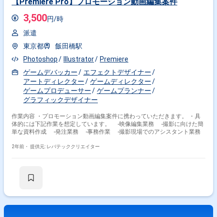
【Premiere Pro】プロモーション動画編集案件
3,500
円/時
派遣
東京都
飯田橋駅
Photoshop
Illustrator
Premiere
ゲームデバッカー
エフェクトデザイナー
アートディレクター
ゲームディレクター
ゲームプロデューサー
ゲームプランナー
グラフィックデザイナー
作業内容 ・プロモーション動画編集案件に携わっていただきます。 ・具
体的には下記作業を想定しています。 -映像編集業務 -撮影に向けた簡
単な資料作成 -発注業務 -事務作業 -撮影現場でのアシスタント業務
2年前・
提供元: レバテッククリエイター