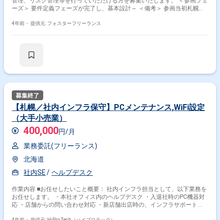
管理、リスク管理等を行っていただける方を募集いたします。 ＜参画フェ
ーズ＞ 要件定義フェーズが完了し、基本設計～ ＜備考＞ 参画当初札幌で1
ヶ月程度勤務あり その後リモート勤務予定 ＜基本時間＞ 9：00～18：00
4年前・
提供元: フォスターフリーランス
【札幌／社内インフラ保守】PCメンテナンス,WiFi設定
（大手小売業）
400,000
円/月
業務委託(フリーランス)
北海道
社内SE
ヘルプデスク
作業内容 ■お任せしたいこと概要： 社内インフラ担当として、以下業務を
お任せします。 ・本社オフィス内のヘルプデスク ・入退社時のPC機器対
応 ・店舗からの問い合わせ対応 ・新店舗出店時の、インフラサポート
└PCメンテナンス、WiFiアクセスポイントの追加,配線変更など ■募集背
4年前・
提供元: HiPro Tech（ハイプロテック）