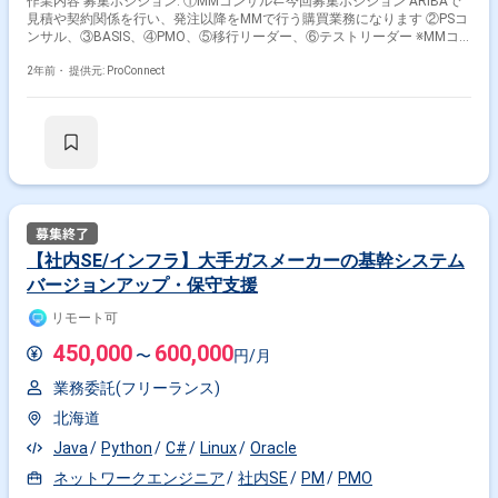
作業内容 募集ポジション: ①MMコンサル←今回募集ポジション ARIBAで
見積や契約関係を行い、発注以降をMMで行う購買業務になります ②PSコ
ンサル、③BASIS、④PMO、⑤移行リーダー、⑥テストリーダー ※MMコ
ンサルは10月から3名、12月から＋3〜4名程度必要、その他ポジションは
随時 PJ期間:2024年10月〜2027年3月 フェーズ:2024/10〜2025/06末まで
2年前・
提供元: ProConnect
が要件定義 :2027/4稼働予定 ※出張経費は実費精算想定
【社内SE/インフラ】大手ガスメーカーの基幹システム
バージョンアップ・保守支援
リモート可
450,000
600,000
〜
円/月
業務委託(フリーランス)
北海道
Java
Python
C#
Linux
Oracle
ネットワークエンジニア
社内SE
PM
PMO