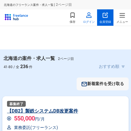
| 2ページ目
北海道のフリーランス案件・求人一覧
保存
ログイン
会員登録
メニュー
北海道の案件・求人一覧
2ページ目
236
41-80 / 全
件
新着案件を受け取る
【DB2】製鉄システムDB改更案件
550,000
円/月
業務委託(フリーランス)