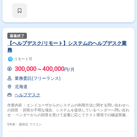
【ヘルプデスク/リモート】システムのヘルプデスク業
務
リモート可
300,000
400,000
〜
円/月
業務委託(フリーランス)
北海道
ヘルプデスク
作業内容 ・エンドユーザからのシステムの利用方法に関する問い合わせへ
の回答 ・回答が不明な場合、システムを提供しているベンダーへ問い合わ
せ ・ベンダーからの回答を受けて必要に応じてテスト環境での確認実施
・システムの操作マニュアルの作成・更新 ・新規利用ユーザ等のシステ
ムへの追加等
5年前・
提供元: フリコン