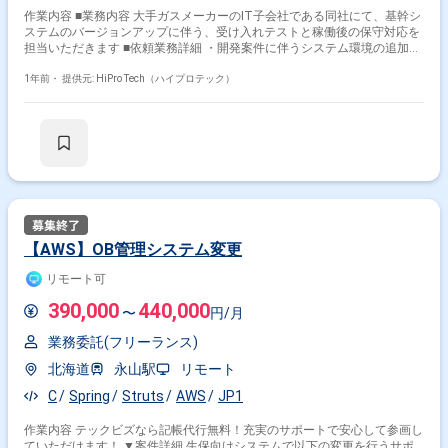
作業内容 ■業務内容 大手ガスメーカーのIT子会社である同社にて、基幹シ
ステムのバージョンアップに伴う、受け入れテストと稼働後の保守対応を
担当いただきます ■依頼業務詳細 ・開発案件に伴うシステム環境の追加・
変更 ・アプリケーションのリリース ・エラー調査・対応 ・リソース監
視・スケーリング ・ハードウェアやソフトウェアのライフサイクル管理 ■
1年前・
提供元: HiPro Tech（ハイプロテック）
関連技術について OracleCloudInfrastructure、WindowsServer、Linux、
OracleDatabase、JP1/AJS, JP1/IM NewRelic、Subversion、Jenkins、
intra-mart、BizAPF、ASTERIA Warp 同社では、基幹システムのバージョ
ンアップの取組において、 外部ベンダーから納品してもらったシステムの
受け入れテストの実施を行う人材が不足しております
【AWS】OB管理システム変更
リモート可
390,000
440,000
〜
円/月
業務委託(フリーランス)
北海道
永山駅
リモート
C
Spring
Struts
AWS
JP1
作業内容 テックビズなら記帳代行無料！充実のサポートで安心して参画し
ていただけます！ ▼案件詳細 生保向けシステムで以下の変更を行うサポ