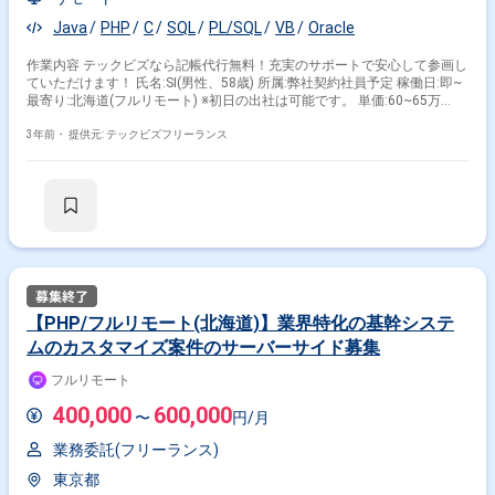
Java
PHP
C
SQL
PL/SQL
VB
Oracle
作業内容 テックビズなら記帳代行無料！充実のサポートで安心して参画し
ていただけます！ 氏名:SI(男性、58歳) 所属:弊社契約社員予定 稼働日:即~
最寄り:北海道(フルリモート) ※初日の出社は可能です。 単価:60~65万
(140-180h) スキル:Java、PHP、PL/SQL、VB Oracle、Solaris 備考:経歴か
ら対応できそうなものがありましたら、 まずは案件を幅広くご紹介いただ
3年前・
提供元: テックビズフリーランス
けますと幸いです。 ※週5日～OKの案件です！
【PHP/フルリモート(北海道)】業界特化の基幹システ
ムのカスタマイズ案件のサーバーサイド募集
フルリモート
400,000
600,000
〜
円/月
業務委託(フリーランス)
東京都