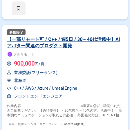
【一部リモート可 / C++ / 週5日 / 30～40代活躍中】AI
アバター関連のプロダクト開発
フルリモート
900,000
円/月
業務委託(フリーランス)
北海道
C++
AWS
Azure
Unreal Engine
フロントエンドエンジニア
作業内容 ------------------------------------------------------------------- ※重要※ 必ずご確認いただ
きご応募ください。 【必須要件】 ・20代後半～40代の方、活躍中！ ・基
本的なコミュニケーションが取れる方必須 ・外国籍の方は、JLPT N1相当
またはJPT700点以上のビジネス日本語上級レベル必須 ・フルタイム案件
（副業不可） ・エンジニア実務経験3年以上必須 ---------------------------------------------
1年前・
提供元: ランサーズエージェント（Lancers Argent）
---------------------- 【企業】 企業のデジタルシフトとAWSエンジニアのキャリア