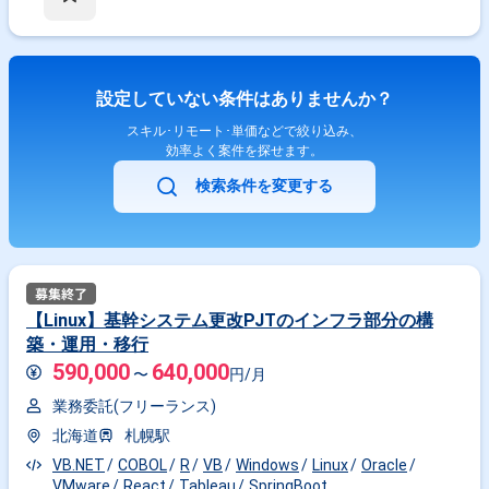
設定していない条件はありませんか？
スキル･リモート･単価などで絞り込み、
効率よく案件を探せます。
検索条件を変更する
【Linux】基幹システム更改PJTのインフラ部分の構
築・運用・移行
590,000
640,000
〜
円/月
業務委託(フリーランス)
北海道
札幌駅
VB.NET
COBOL
R
VB
Windows
Linux
Oracle
VMware
React
Tableau
SpringBoot