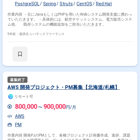
PostgreSQL
Spring
Struts
CentOS
Red Hat
作業内容 ・主にJavaもしくはPHPを用いたWebシステム開発支援に携わっ
ていただきます。 ・具体的には、航空チケットシステム、電力販売システ
ム他、 既存システムの機能追加をご担当いただきます。
5年前・
提供元: レバテックフリーランス
AWS 開発プロジェクト・PM募集【北海道/札幌】
リモート可
800,000
900,000
〜
円/月
AWS
PM
作業内容 開発PJのPMとして、各種プロジェクト計画書作成、進捗、課題