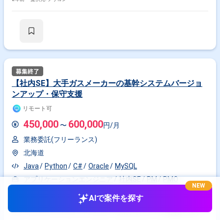
【社内SE】大手ガスメーカーの基幹システムバージョ
ンアップ・保守支援
リモート可
450,000
600,000
〜
円/月
業務委託(フリーランス)
北海道
Java
Python
C#
Oracle
MySQL
アプリケーションエンジニア
社内SE
PM
PMO
NEW
作業内容 【社内SE】大手ガスメーカーの基幹システムバージョンアッ
AIで案件を探す
プ・保守支援 ■業務内容 大手ガスメーカーのIT子会社である同社にて、基
幹システムのバージョンアップに伴う、受け入れテストと稼働後の保守対
応を担当いただきます ■依頼業務詳細 テスト業務について 同社社員が作成