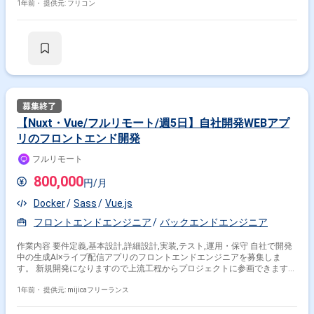
1年前・
提供元: フリコン
【Nuxt・Vue/フルリモート/週5日】自社開発WEBアプ
リのフロントエンド開発
フルリモート
800,000
円/月
Docker
Sass
Vue.js
フロントエンドエンジニア
バックエンドエンジニア
作業内容 要件定義,基本設計,詳細設計,実装,テスト,運用・保守 自社で開発
中の生成AI×ライブ配信アプリのフロントエンドエンジニアを募集しま
す。 新規開発になりますので上流工程からプロジェクトに参画できます。
■募集■ リーダー：1名 メンバー：1名
1年前・
提供元: mijicaフリーランス