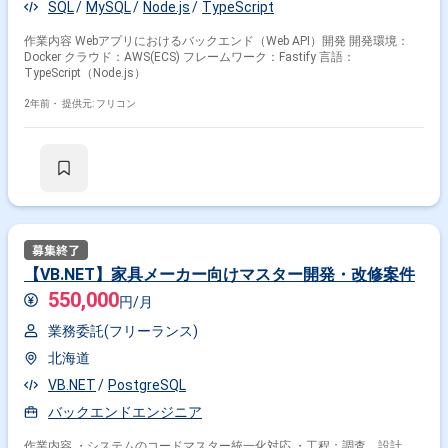
SQL
MySQL
Node.js
TypeScript
作業内容 Webアプリにおけるバックエンド（Web API）開発 開発環境：
Docker クラウド：AWS(ECS) フレームワーク：Fastify 言語：
TypeScript（Node.js）
2年前・
提供元: フリコン
【VB.NET】家具メーカー向けマスター開発・改修案件
550,000
円/月
業務委託(フリーランス)
北海道
VB.NET
PostgreSQL
バックエンドエンジニア
作業内容 ・システムのコードマスター統一化対応 ・工程：調査、設計、