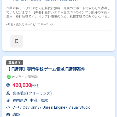
作業内容 テックビズなら記帳代行無料！充実のサポートで安心して参画し
ていただけます！ 【概要】基幹システム更改PJTのインフラ部分の構築・
運用・移行領域です。 オンプレ環境のため、札幌常駐での対応となりま
す。 【作業場所】札幌駅 【時間精算】有(下限140H~上限200H) 【面談回
4年前・
提供元: テックビズフリーランス
数】1回 ※週5日〜OKの案件です！
【IT講師】専門学校ゲーム領域IT講師案件
オンライン商談OK
400,000
円/月
業務委託(フリーランス)
福岡県
中洲川端駅
C++
C#
Unity
Unreal Engine
Visual Studio
講師