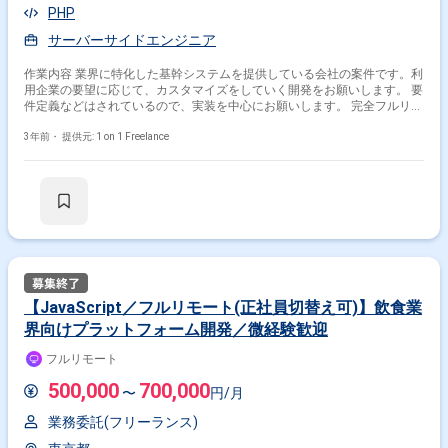
PHP
サーバーサイドエンジニア
作業内容 業界に特化した基幹システムを提供している会社の案件です。利
用企業の要望に応じて、カスタマイズをしていく開発をお願いします。 要
件定義などはされているので、実装を中心にお願いします。 完全フルリモ
ートOKです。 【環境】 ・開発言語 php7.4 ・フレームワーク
3年前・
提供元: 1 on 1 Freelance
codeigniter4.1 ・データベース mysql 5.7 外国籍：不可
【JavaScript／フルリモート(正社員切替え可)】飲食業
界向けプラットフォーム開発／微経験歓迎
フルリモート
500,000
700,000
〜
円/月
業務委託(フリーランス)