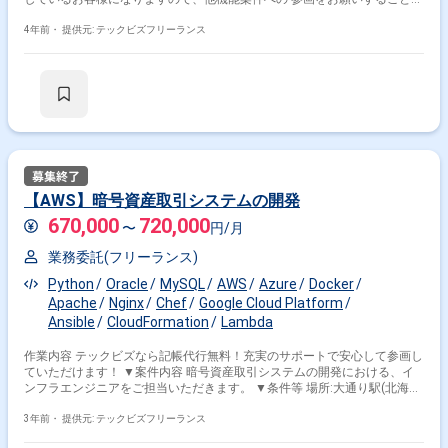
御座います。 状況・スケジュールを意識して、能動的に報連相をしていた
だける方を希望しております。 【場所】永山※リモート可 【清算】あり
4年前・
提供元: テックビズフリーランス
【面談】1回 【備考】作業用PCは持ち込みを希望 定時9:30~18:30 テレワ
ークのため能動的にコミュニケーションが取れる人 ※週5日〜OKの案件で
す！
【AWS】暗号資産取引システムの開発
670,000
720,000
〜
円/月
業務委託(フリーランス)
Python
Oracle
MySQL
AWS
Azure
Docker
Apache
Nginx
Chef
Google Cloud Platform
Ansible
CloudFormation
Lambda
作業内容 テックビズなら記帳代行無料！充実のサポートで安心して参画し
ていただけます！ ▼案件内容 暗号資産取引システムの開発における、イ
ンフラエンジニアをご担当いただきます。 ▼条件等 場所:大通り駅(北海
道) 清算方法:140-180h 打合せ回数:1回 備考: ・勤怠良好、体調に不安のな
3年前・
提供元: テックビズフリーランス
い方 ・コミュニケーションに支障のない方 ※週5日〜OKの案件です！