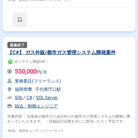
景： 事業拡大が進んでいる中で、システム部門メンバーの増員を予定して
います。
【C#】 ガス外販/都市ガス管理システム開発案件
オンライン商談OK
550,000
円/月
業務委託(フリーランス)
福岡県
千代県庁口駅
SQL
C#
SQL Server
組込・制御エンジニア
作業内容 ・北海道の都市ガス会社向けの都市ガス管理システムの開発に携
わっていただきます。 ・詳細設計以降を主にご担当いただく予定です。
2年前・
提供元: レバテックフリーランス