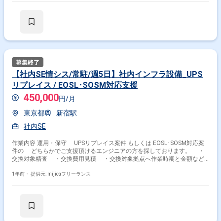
支援を行うAWSエンジニア特化型の人材サービスを運営しております。
【業務内容】 コンサル会社にてプロダクト開発を進めているAIアバター関
連のプロジェクト 自社プロダクト開発しているAIアバター関連PJのフロン
トエンドの業務をご依頼したいです。 ▼作業工程 開発 【環境】 インフ
ラ：AWS,Azure 言語：C++、フレームワーク：gRPC 【その他】 就業時
間：9:30〜18:30 作業場所：フルリモート
【社内SE情シス/常駐/週5日】社内インフラ設備_UPS
リプレイス / EOSL･SOSM対応支援
450,000
円/月
東京都
新宿駅
社内SE
作業内容 運用・保守 UPSリプレイス案件 もしくは EOSL･SOSM対応案
件の どちらかでご支援頂けるエンジニアの方を探しております。 ・
交換対象精査 ・交換費用見積 ・交換対象拠点へ作業時期と金額など
共有 ・交換作業時の業務影響確認 ・事前調査および作業当日に向け
た現地調整 ・作業準備(作業申請/手順作成/レビュー対応) ・交換作業
1年前・
提供元: mijicaフリーランス
当日対応(作業員アテンド) ・事後対応(完成図書精査→格納) ※出張の
可能性あり（国内のみ）