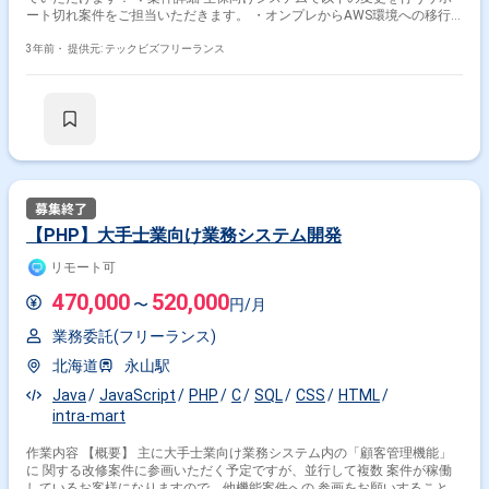
ート切れ案件をご担当いただきます。 ・オンプレからAWS環境への移行
(Struts→Springへの移管) ・ワークフローエンジンソフトの入替
(Floware→IPM) ◎JOB管理システム変更(TWS→JP1) ▼希望の人物像 コミ
3年前・
提供元: テックビズフリーランス
ュニケーション能力 ▼条件等 場所:リモート可/永山 ※参画から1ヶ月ほど
は永山(最寄り駅「京王永山」「小田急永山」 それ以降はリモート勤務(月
1回の出社あり)。 精算:有 面談回数:WEB面談1回 ※週5日〜OKの案件で
す！ ※実務経験1年以上お持ちの方が対象の案件です！
【PHP】大手士業向け業務システム開発
リモート可
470,000
520,000
〜
円/月
業務委託(フリーランス)
北海道
永山駅
Java
JavaScript
PHP
C
SQL
CSS
HTML
intra-mart
作業内容 【概要】 主に大手士業向け業務システム内の「顧客管理機能」
に 関する改修案件に参画いただく予定ですが、並行して複数 案件が稼働
しているお客様になりますので、他機能案件への 参画をお願いすることも