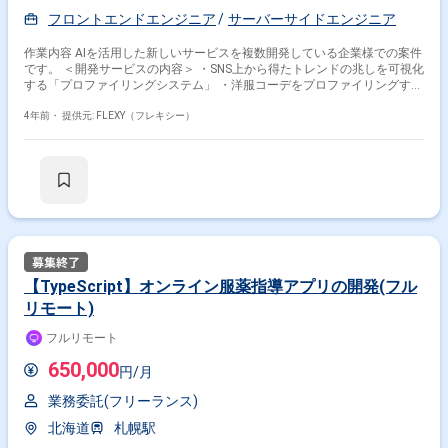
フロントエンドエンジニア
サーバーサイドエンジニア
作業内容 AIを活用した新しいサービスを複数開発している企業様での案件
です。 ＜開発サービスの内容＞ ・SNS上から得たトレンドの兆しを可視化
する「プロファイリングシステム」 ・洋服コーデをプロファイリングする
「画像解析エンジン」 ・かざすだけで商品を認識してプロファイリングす
るプロダクト など ＜業務内容＞ 上記の開発や、プロダクトを活用したサ
4年前・
提供元: FLEXY（フレキシー）
ービス開発に携わっていただきます。 主にフロントエンド側を担当して頂
きますが、対応が可能な方はバックエンド側に携わることも可能です。
【TypeScript】オンライン服薬指導アプリの開発(フル
リモート)
フルリモート
650,000
円/月
業務委託(フリーランス)
北海道
札幌駅