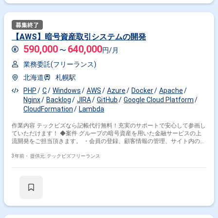
【AWS】暗号資産取引システムの開発
590,000
640,000
〜
円/月
業務委託(フリーランス)
北海道
札幌駅
PHP
C
Windows
AWS
Azure
Docker
Apache
Nginx
Backlog
JIRA
GitHub
Google Cloud Platform
CloudFormation
Lambda
作業内容 テックビズなら記帳代行無料！充実のサポートで安心して参画し
ていただけます！ ◆案件 グループの暗号資産を用いた金融サービスの上
流開発をご担当頂きます。 ・会員の登録、顧客情報の管理、サイト内の設
定、 入金、出金等のシステムにおいて、改修、機能追加等 【主な開発環
境・ツール】 ・コミュニケーションツール:Slack ・プロジェクト管理ツー
3年前・
提供元: テックビズフリーランス
ル:JIRA、BackLog ・ソースコード管理ツール:GitHub ・インフラ環
境:AWS ・開発手法:ウォーターフォール:完全分業制 ◆場所:札幌 ◆就業時
間:10:00~19:00 ◆清算:140h~180h ◆面談:1回 ◆服装:オフィスカジュア
ル ◆PC貸与の有無:貸与あり(Windows) ※週5日〜OKの案件です！ ※実務経
験1年以上お持ちの方が対象の案件です！