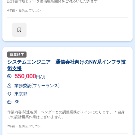
設計書作成とデータ整備機能開発をご対応いただきます
4年前・
提供元: フリコン
システムエンジニア 通信会社向けのNW系インフラ技
術支援
550,000
円/月
業務委託(フリーランス)
東京都
SE
作業内容 関連各所、ベンダーとの調整業務がメインになります。 ＊自身
での設計構築作業はございません。
2年前・
提供元: フリコン