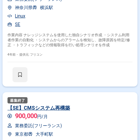
その他開発言語・スキルから探す
神奈川県
横浜駅
Linux
Java
SQL
PHP
Linux
AWS
JavaScript
SE
Oracle
Spring
Python
Windows
作業内容 ナレッジシステムを使用した独自シナリオ作成 ・システム利用
その他の職種から探す
者作業の自動化 ・システムからのアラームを検知し、故障原因を特定/修
正 ・トラフィックなどの情報取得を行い処理シナリオを作成
サーバーサイドエンジニア
PM
4年前・
提供元: フリコン
バックエンドエンジニア
PMO
フロントエンドエンジニア
【SE】CMSシステム再構築
900,000
円/月
業務委託(フリーランス)
東京都
大手町駅