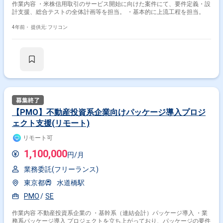
作業内容 ・米株信用取引のサービス開始に向けた案件にて、要件定義・設
計支援、総合テストの全体計画等を担当。 ・基本的に上流工程を担当。
4年前・
提供元: フリコン
【PMO】不動産投資系企業向けパッケージ導入プロジ
ェクト支援(リモート)
リモート可
1,100,000
円/月
業務委託(フリーランス)
東京都
水道橋駅
PMO
SE
作業内容 不動産投資系企業の ・基幹系（連結会計）パッケージ導入 ・業
務系パッケージ導入 プロジェクトを立ち上がっており、パッケージの要件