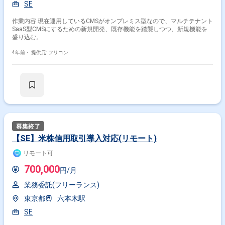
SE
作業内容 現在運用しているCMSがオンプレミス型なので、マルチテナント
SaaS型CMSにするための新規開発、既存機能を踏襲しつつ、新規機能を
盛り込む。
4年前・
提供元: フリコン
【SE】米株信用取引導入対応(リモート)
リモート可
700,000
円/月
業務委託(フリーランス)
東京都
六本木駅
SE