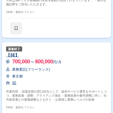
大枠はSAPですが各機能の実装を複数の言語で行なっています。 ・要件定
義以降をご担当いただきます。
2年前・
提供元: フリコン
【SE】
700,000
800,000
〜
円/月
業務委託(フリーランス)
東京都
SE
作業内容 ・加盟店様の窓口担当として、提供サービス運営をサポートしつ
つ、業務改善・調整、アライアンス強化 ・業務改善や案件調整に伴い、社
内各部署との業務調整なども行う ・お客様と業務レベルでの折衝
5年前・
提供元: フリコン