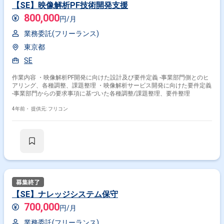
【SE】映像解析PF技術開発支援
800,000
円/月
業務委託(フリーランス)
東京都
SE
作業内容 ・映像解析PF開発に向けた設計及び要件定義 -事業部門側とのヒ
アリング、各種調整、課題整理 ・映像解析サービス開発に向けた要件定義
-事業部門からの要求事項に基づいた各種調整/課題整理、要件整理
4年前・
提供元: フリコン
掛け合わせ条件で絞り込む
特徴で絞り込む
SE × 副業
SE × 在宅・リモート
【SE】ナレッジシステム保守
700,000
円/月
その他の条件で検索する
業務委託(フリーランス)