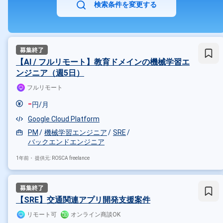
検索条件を変更する
【AI / フルリモート】教育ドメインの機械学習エ
ンジニア（週5日）
フルリモート
-
円/月
Google Cloud Platform
PM
機械学習エンジニア
SRE
バックエンドエンジニア
1年前・
提供元: ROSCA freelance
【SRE】交通関連アプリ開発支援案件
リモート可
オンライン商談OK