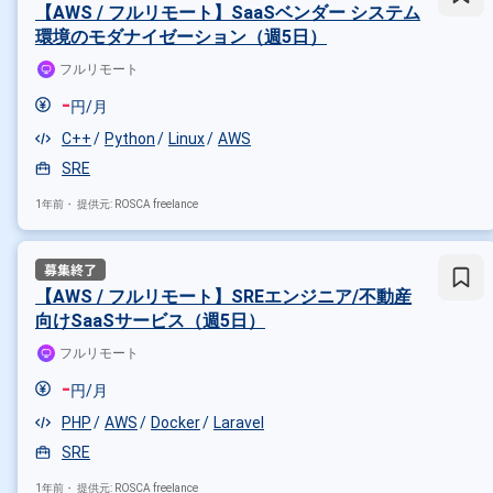
【AWS / フルリモート】SaaSベンダー システム
環境のモダナイゼーション（週5日）
フルリモート
-
円/月
C++
Python
Linux
AWS
SRE
1年前・
提供元: ROSCA freelance
【AWS / フルリモート】SREエンジニア/不動産
向けSaaSサービス（週5日）
フルリモート
掛け合わせ条件で絞り込む
-
円/月
特徴で絞り込む
PHP
AWS
Docker
Laravel
SRE × 在宅・リモート
SRE
1年前・
提供元: ROSCA freelance