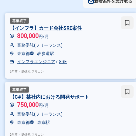
新着案件を受け取る
【インフラ】カード会社SRE案件
800,000
円/月
業務委託(フリーランス)
東京都
表参道駅
インフラエンジニア
SRE
2年前・
提供元: フリコン
【C#】某社内における開発サポート
750,000
円/月
業務委託(フリーランス)
東京都
東京駅
2年前・
提供元: フリコン