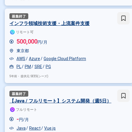
その他の条件で検索する
その他開発言語・スキルから探す
インフラ領域技術支援・上流案件支援
AWS
Terraform
Google Clo
リモート可
その他の職種から探す
500,000
円/月
インフラエンジニア
バックエ
東京都
AWS
Azure
Google Cloud Platform
PL
PM
SRE
PG
5年前・
提供元: SEES(シーズ)
【Java / フルリモート】システム開発（週5日）
フルリモート
-
円/月
Java
React
Vue.js