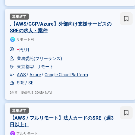
,【AWS/GCP/Azure】外部向け支援サービスの
SREの求人・案件
リモート可
-
円/月
業務委託(フリーランス)
東京都
リモート
AWS
Azure
Google Cloud Platform
SRE
SE
2年前・
提供元: BIGDATA NAVI
【AWS / フルリモート】法人カードのSRE（週3
日以上）
フルリモート