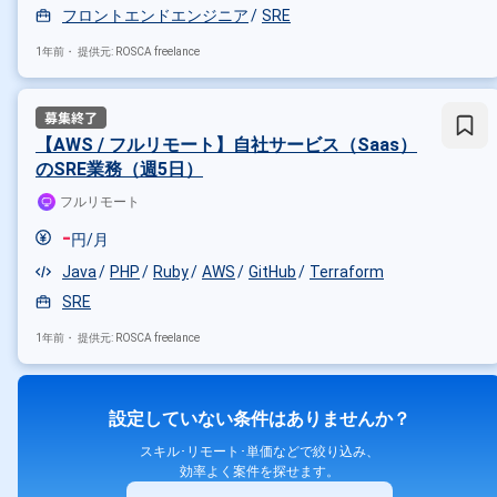
フロントエンドエンジニア
SRE
1年前・
提供元: ROSCA freelance
【AWS / フルリモート】自社サービス（Saas）
のSRE業務（週5日）
フルリモート
-
円/月
Java
PHP
Ruby
AWS
GitHub
Terraform
SRE
1年前・
提供元: ROSCA freelance
設定していない条件はありませんか？
スキル･リモート･単価などで絞り込み、
効率よく案件を探せます。