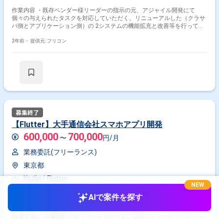
作業内容 ・既存ベンダー様リーダーの指示の元、アジャイル開発にて
個々の与えられたタスクを対応していただく。リニューアルした（クラサ
バ側とアプリケーション側）の 2システムの機能拡充と改善等を行っても
らう
2年前・
提供元: フリコン
【Flutter】大手通信会社スマホアプリ開発
600,000
700,000
〜
円/月
業務委託(フリーランス)
東京都
Kotlin
Flutter
NEW
スマホアプリエンジニア
AIで案件を探す
作業内容 大手通信会社のスマホアプリの開発に携わっていただきます。
開発手法は、2週間に一回リリースを行うような短いウォーターフォール