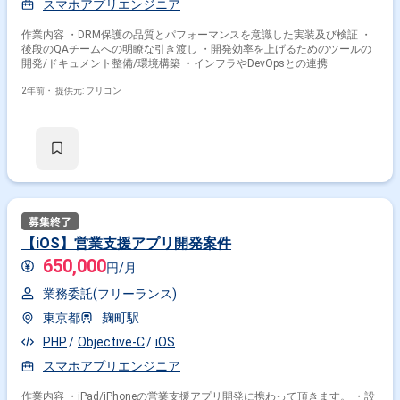
スマホアプリエンジニア
作業内容 ・DRM保護の品質とパフォーマンスを意識した実装及び検証 ・
後段のQAチームへの明瞭な引き渡し ・開発効率を上げるためのツールの
開発/ドキュメント整備/環境構築 ・インフラやDevOpsとの連携
2年前・
提供元: フリコン
【iOS】営業支援アプリ開発案件
650,000
円/月
業務委託(フリーランス)
東京都
麹町駅
PHP
Objective-C
iOS
スマホアプリエンジニア
作業内容 ・iPad/iPhoneの営業支援アプリ開発に携わって頂きます。 ・設