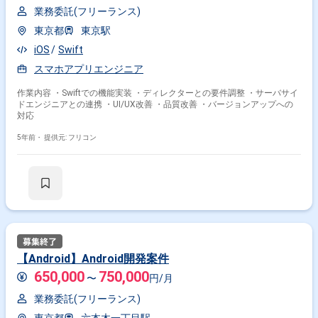
業務委託(フリーランス)
東京都
東京駅
iOS
Swift
スマホアプリエンジニア
作業内容 ・Swiftでの機能実装 ・ディレクターとの要件調整 ・サーバサイ
ドエンジニアとの連携 ・UI/UX改善 ・品質改善 ・バージョンアップへの
対応
5年前・
提供元: フリコン
掛け合わせ条件で絞り込む
特徴で絞り込む
スマホアプリエンジニア × 副業
【Android】Android開発案件
スマホアプリエンジニア × 在宅・リモート
650,000
750,000
〜
円/月
業務委託(フリーランス)
その他の条件で検索する