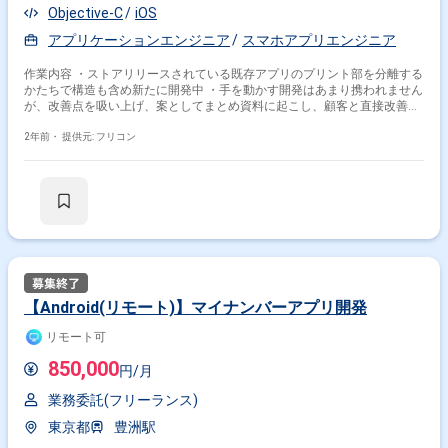
Objective-C
iOS
アプリケーションエンジニア
スマホアプリエンジニア
作業内容 ・ストアリリースされている既存アプリのプリント部を分離する
かたちで構造も含め新たに開発中 ・手を動かす開発はあまり携われません
が、改善点を吸い上げ、案としてまとめ資料に起こし、顧客と直接改善提
案を実施
2年前・
提供元: フリコン
【Android(リモート)】マイナンバーアプリ開発
リモート可
850,000
円/月
業務委託(フリーランス)
東京都
豊洲駅