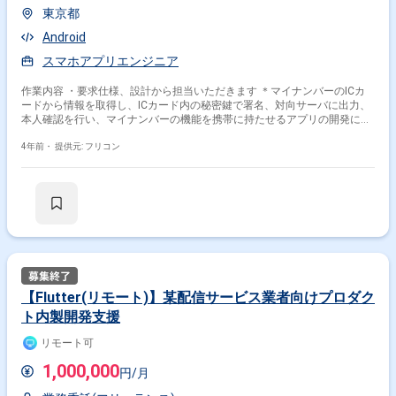
東京都
Android
スマホアプリエンジニア
作業内容 ・要求仕様、設計から担当いただきます ＊マイナンバーのICカ
ードから情報を取得し、ICカード内の秘密鍵で署名、対向サーバに出力、
本人確認を行い、マイナンバーの機能を携帯に持たせるアプリの開発にな
ります
4年前・
提供元: フリコン
【Flutter(リモート)】某配信サービス業者向けプロダク
ト内製開発支援
リモート可
1,000,000
円/月