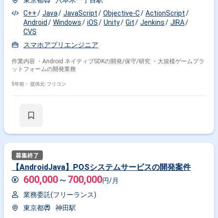
東京都
六本木一丁目駅
その他開発言語・スキルから探す
C++
Java
JavaScript
Objective-C
ActionScript
Android
Windows
iOS
Unity
Git
Jenkins
JIRA
Android
iOS
Swift
Kotlin
Java
Flutter
CVS
Objective-C
AWS
React
JavaScript
スマホアプリエンジニア
その他の職種から探す
作業内容 ・Android ネイティブSDKの開発/保守/研究 ・大規模ゲームプラ
ットフォームの開発業務
アプリケーションエンジニア
5年前・
提供元: フリコン
ネイティブアプリエンジニア
サーバーサイドエンジニア
フロントエンドエンジニア
バックエンドエンジニア
【AndroidJava】POSシステムサービスの開発案件
600,000
700,000
〜
円/月
業務委託(フリーランス)
東京都
神田駅