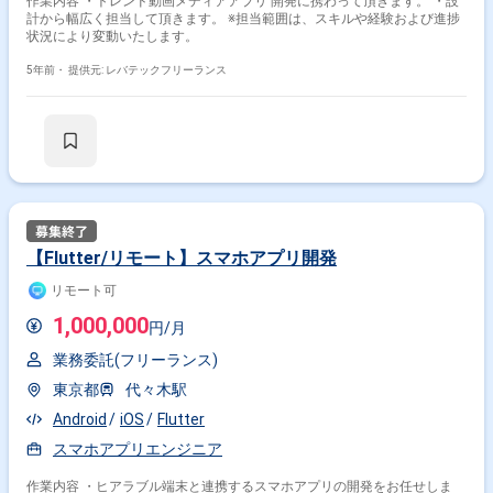
作業内容 ・トレンド動画メディアアプリ'開発に携わって頂きます。 ・設
計から幅広く担当して頂きます。 ※担当範囲は、スキルや経験および進捗
状況により変動いたします。
5年前・
提供元: レバテックフリーランス
【Flutter/リモート】スマホアプリ開発
リモート可
1,000,000
円/月
業務委託(フリーランス)
東京都
代々木駅
Android
iOS
Flutter
スマホアプリエンジニア
作業内容 ・ヒアラブル端末と連携するスマホアプリの開発をお任せしま