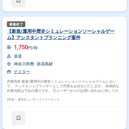
【新規/運用中歴史シミュレーションソーシャルゲー
ム】アシスタントプランニング案件
1,750
円/時
派遣
神奈川県
新高島駅
テスター
作業内容 新規/運用中の歴史シミュレーションソーシャルゲームにおい
て、 アシスタントプランナーとして作業をお任せいたします。 具体的な
作業内容は下記の通りです。 ①ユーザーからのお問い合わせに対しての返
答、ログ調査、お詫び及び補填対応 ②専用ウェブサイトからの操作によ
る、メンテナンス対応、告知掲載
2年前・
提供元: レバテックフリーランス