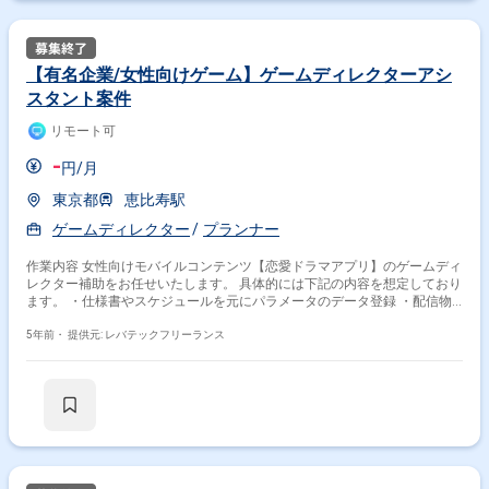
【有名企業/女性向けゲーム】ゲームディレクターアシ
スタント案件
リモート可
-
円/月
東京都
恵比寿駅
ゲームディレクター
プランナー
作業内容 女性向けモバイルコンテンツ【恋愛ドラマアプリ】のゲームディ
レクター補助をお任せいたします。 具体的には下記の内容を想定しており
ます。 ・仕様書やスケジュールを元にパラメータのデータ登録 ・配信物
のデバッグ ・通知文言の作成、ツール登録、送信テスト ・運用スケジュ
ール表の更新（イベント・ガチャなどの定常物のみ） ※スキル、ご経験に
5年前・
提供元: レバテックフリーランス
よっておまかせする内容は変わることもございます。