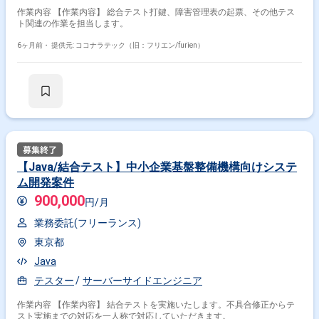
作業内容 【作業内容】 総合テスト打鍵、障害管理表の起票、その他テス
ト関連の作業を担当します。
6ヶ月前・
提供元: ココナラテック（旧：フリエン/furien）
【Java/結合テスト】中小企業基盤整備機構向けシステ
ム開発案件
900,000
円/月
業務委託(フリーランス)
東京都
Java
テスター
サーバーサイドエンジニア
作業内容 【作業内容】 結合テストを実施いたします。不具合修正からテ
スト実施までの対応を一人称で対応していただきます。