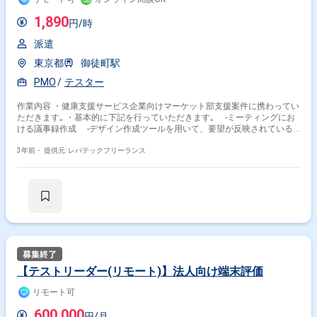
1,890
円/時
派遣
東京都
御徒町駅
PMO
テスター
作業内容 ・健康支援サービス企業向けマーケット部支援案件に携わってい
ただきます｡ ・基本的に下記を行っていただきます｡ -ミーティングにお
ける議事録作成 -デザイン作成ツールを用いて、要望が反映されている
かの確認 -機能テストの実施、FBシートへの記入、FB対応の確認 -資料
作成、資料のWチェック -クライアント折衝
3年前・
提供元: レバテックフリーランス
【テストリーダー(リモート)】法人向け端末評価
リモート可
600,000
円/月