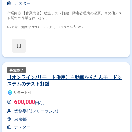
テスター
その他開発言語・スキルから探す
作業内容 【作業内容】 総合テスト打鍵、障害管理表の起票、その他テス
ト関連の作業を行います。
Java
SQL
Linux
JavaScript
PHP
Python
6ヶ月前・
提供元: ココナラテック（旧：フリエン/furien）
Android
TypeScript
C#
Windows
その他の職種から探す
QAエンジニア
テストエンジニア
PM
スマホアプリエンジニア
PMO
【オンライン/リモート併用】自動車かんたんモードシ
ステムのテスト打鍵
リモート可
600,000
円/月
業務委託(フリーランス)
東京都
テスター