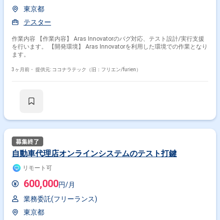
東京都
テスター
作業内容 【作業内容】 Aras Innovatorのバグ対応、テスト設計/実行支援
を行います。 【開発環境】 Aras Innovatorを利用した環境での作業となり
ます。
3ヶ月前・
提供元: ココナラテック（旧：フリエン/furien）
掛け合わせ条件で絞り込む
自動車代理店オンラインシステムのテスト打鍵
リモート可
特徴で絞り込む
600,000
円/月
テスター × 在宅・リモート
業務委託(フリーランス)
東京都
その他の条件で検索する