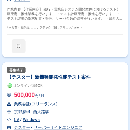
作業内容 【作業内容】 銀行・営業店システム開発案件におけるテスト計
画策定・推進業務を行います。 ・テスト計画策定・推進を行います。 ・
テスト環境の端末配置・管理、サーバ台数の調整を行います。 ・資産の
LIB構築調整などを行います。
4ヶ月前・
提供元: ココナラテック（旧：フリエン/furien）
【テスター】新機種開発性能テスト案件
オンライン商談OK
500,000
円/月
業務委託(フリーランス)
京都府
西大路駅
C#
Windows
テスター
サーバーサイドエンジニア