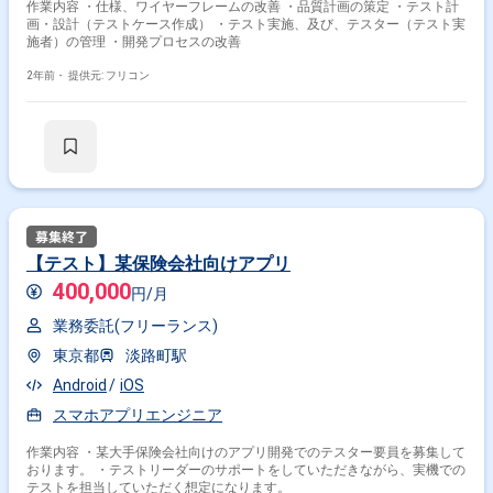
作業内容 ・仕様、ワイヤーフレームの改善 ・品質計画の策定 ・テスト計
画・設計（テストケース作成） ・テスト実施、及び、テスター（テスト実
施者）の管理 ・開発プロセスの改善
2年前・
提供元: フリコン
【テスト】某保険会社向けアプリ
400,000
円/月
業務委託(フリーランス)
東京都
淡路町駅
Android
iOS
スマホアプリエンジニア
作業内容 ・某大手保険会社向けのアプリ開発でのテスター要員を募集して
おります。 ・テストリーダーのサポートをしていただきながら、実機での
テストを担当していただく想定になります。