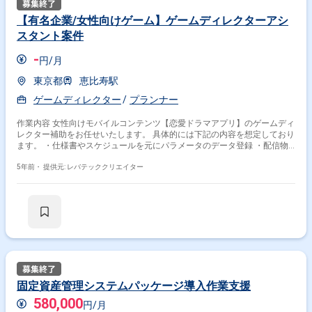
【有名企業/女性向けゲーム】ゲームディレクターアシ
スタント案件
-
円/月
東京都
恵比寿駅
ゲームディレクター
プランナー
作業内容 女性向けモバイルコンテンツ【恋愛ドラマアプリ】のゲームディ
レクター補助をお任せいたします。 具体的には下記の内容を想定しており
ます。 ・仕様書やスケジュールを元にパラメータのデータ登録 ・配信物
のデバッグ ・通知文言の作成、ツール登録、送信テスト ・運用スケジュ
ール表の更新（イベント・ガチャなどの定常物のみ） ※スキル、ご経験に
5年前・
提供元: レバテッククリエイター
よっておまかせする内容は変わることもございます。
固定資産管理システムパッケージ導入作業支援
580,000
円/月