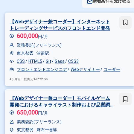
新着案件を受け取る
【Webデザイナー兼コーダー】インターネット
トレーディングサービスのフロントエンド開発
600,000
円/月
業務委託(フリーランス)
東京都
汐留駅
CSS
HTML5
Git
Sass
CSS3
フロントエンドエンジニア
Webデザイナー
コーダー
4ヶ月前・
提供元: Midworks
【Webデザイナー兼コーダー】モバイルゲーム
開発におけるキャライラスト制作および品質調
整業務
650,000
円/月
業務委託(フリーランス)
東京都
麻布十番駅