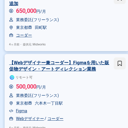
追加
650,000
円/月
業務委託(フリーランス)
東京都
田町駅
コーダー
4ヶ月前・
提供元: Midworks
【Webデザイナー兼コーダー】Figmaを用いた販
促物デザイン・アートディレクション業務
リモート可
500,000
円/月
掛け合わせ条件で絞り込む
業務委託(フリーランス)
東京都
六本木一丁目駅
特徴で絞り込む
Figma
コーダー × 在宅・リモート
Webデザイナー
コーダー
6ヶ月前・
提供元: Midworks