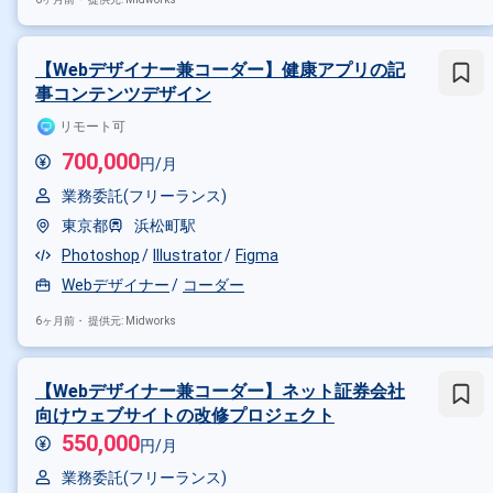
その他の条件で検索する
その他開発言語・スキルから探す
【Webデザイナー兼コーダー】健康アプリの記
事コンテンツデザイン
HTML
CSS
JavaScript
P
リモート可
その他の職種から探す
700,000
円/月
Webデザイナー
フロントエン
業務委託(フリーランス)
東京都
浜松町駅
Photoshop
Illustrator
Figma
Webデザイナー
コーダー
6ヶ月前・
提供元: Midworks
【Webデザイナー兼コーダー】ネット証券会社
向けウェブサイトの改修プロジェクト
550,000
円/月
業務委託(フリーランス)