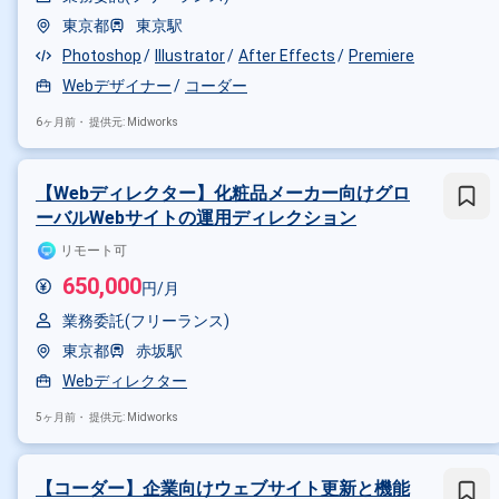
東京都
東京駅
Photoshop
Illustrator
After Effects
Premiere
Webデザイナー
コーダー
6ヶ月前・
提供元: Midworks
【Webディレクター】化粧品メーカー向けグロ
ーバルWebサイトの運用ディレクション
リモート可
650,000
円/月
業務委託(フリーランス)
東京都
赤坂駅
Webディレクター
5ヶ月前・
提供元: Midworks
【コーダー】企業向けウェブサイト更新と機能