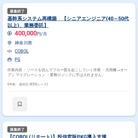
基幹系システム再構築 【シニアエンジニア(40～50代
以上)、業務委託】
400,000
円/月
神奈川県
COBOL
PG
作業内容 ・ソースを読んでフロー図を起こしていく作業 ・汎用機→オー
プン マイグレーション ・業務ロジックに手は入れません。
5年前・
提供元: SEES(シーズ)
【COBOL(リモート)】投信窓販PKG導入支援