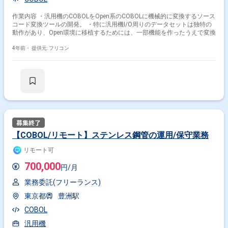
作業内容 ・汎用機のCOBOLをOpen系のCOBOLに機械的に変換するソース
コード変換ツールの開発。 ・特に汎用機I/O周りのデータセットは独特の
動作があり、Open環境に移植するためには、一部機能を作ったうえで変換
4年前・
提供元: フリコン
【COBOL/リモート】ステンレス鋼管の運用/保守業務
リモート可
700,000
円/月
業務委託(フリーランス)
東京都
豊洲駅
COBOL
汎用機