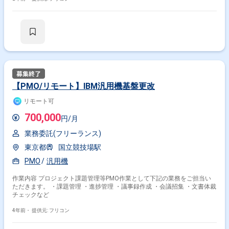
【PMO/リモート】IBM汎用機基盤更改
リモート可
700,000
円/月
業務委託(フリーランス)
東京都
国立競技場駅
PMO
汎用機
作業内容 プロジェクト課題管理等PMO作業として下記の業務をご担当い
ただきます。 ・課題管理 ・進捗管理 ・議事録作成 ・会議招集 ・文書体裁
チェックなど
4年前・
提供元: フリコン