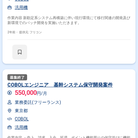
汎用機
作業内容 新勘定系システム再構築に伴い現行環境にて移行関連の開発及び
新環境でのバッチ開発を実施いただきます。
2年前・
提供元: フリコン
COBOLエンジニア 基幹システム保守開発案件
550,000
円/月
業務委託(フリーランス)
東京都
COBOL
汎用機
作業内容 ・売上、請求、入金、延滞、ポイント機能周りの保守並びに機能