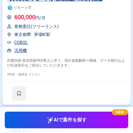
リモート可
600,000
円/月
業務委託(フリーランス)
東京都
茅場町駅
COBOL
汎用機
作業内容 投信窓販PKG導入に伴う、現行資産解析〜開発、データ移行およ
び伝送部分をご担当していただきます。
2年前・
提供元: フリコン
NEW
AIで案件を探す
【COBOL】富士通汎用機MSPからLINUXオープン系へ
リホスト