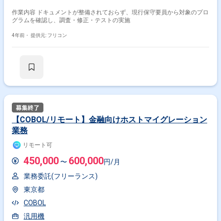
作業内容 ドキュメントが整備されておらず、現行保守要員から対象のプロ
グラムを確認し、調査・修正・テストの実施
4年前・
提供元: フリコン
【COBOL/リモート】金融向けホストマイグレーション
業務
リモート可
掛け合わせ条件で絞り込む
450,000
600,000
〜
円/月
特徴で絞り込む
業務委託(フリーランス)
汎用機 × 在宅・リモート
東京都
COBOL
汎用機
その他の条件で検索する