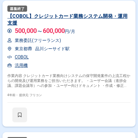
【COBOL】クレジットカード業務システム開発・運用
支援
500,000
600,000
〜
円/月
業務委託(フリーランス)
東京都
品川シーサイド駅
COBOL
汎用機
作業内容 クレジットカード業務向けシステムの保守開発案件の上流工程か
らの開発及び運用業務をご担当いただきます。 ・ユーザー会議（進捗会
議、課題会議等）への参加 ・ユーザー向けドキュメント ・作成・修正
（計画書、WBS、管理簿、メール等）
4年前・
提供元: フリコン