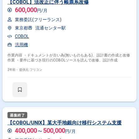
【COBOL】法改正に伴う帳票系改修
600,000
円/月
業務委託(フリーランス)
東京都
流通センター駅
COBOL
汎用機
作業内容 ・ドキュメントが古い為(無いものもある)、設計書の作成と改修
作業 ・要件に基づき現行のCOBOLソースを読んで改修、設計作成
2年前・
提供元: フリコン
【COBOL/UNIX】某大手地銀向け移行システム支援
400,000
500,000
〜
円/月