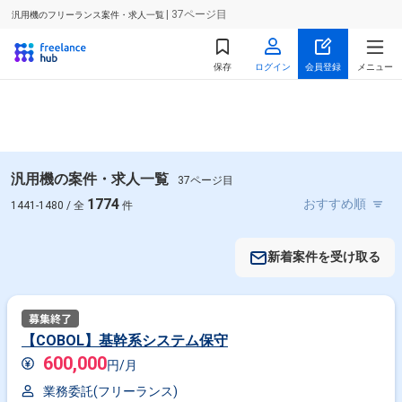
| 37ページ目
汎用機のフリーランス案件・求人一覧
保存
ログイン
会員登録
メニュー
汎用機の案件・求人一覧
37ページ目
1774
1441-1480 / 全
件
新着案件を受け取る
【COBOL】基幹系システム保守
600,000
円/月
業務委託(フリーランス)