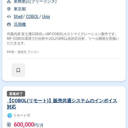
業務委託(フリーランス)
東京都
Shell
COBOL
Unix
汎用機
作業内容 富士通COBOL→MF-COBOLホストマイグレーション案件です。
MFｰCOBOL環境での分析やJCLのSHELL化対応分析、ツール開発を実施い
ただきます。
4年前・
提供元: フリコン
【COBOL(リモート)】販売共通システムのインボイス
対応
リモート可
600,000
円/月