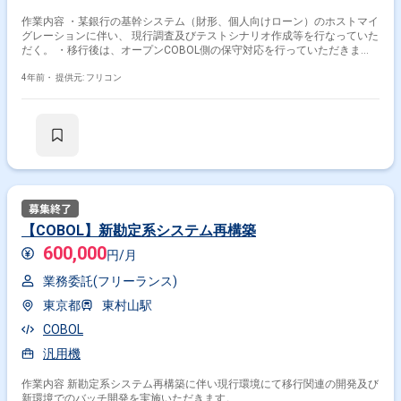
作業内容 ・某銀行の基幹システム（財形、個人向けローン）のホストマイ
その他開発言語・スキルから探す
グレーションに伴い、 現行調査及びテストシナリオ作成等を行なっていた
だく。 ・移行後は、オープンCOBOL側の保守対応を行っていただきま
COBOL
JCL
SQL
Java
DB2
Linux
Oracle
す。
4年前・
提供元: フリコン
Unix
RPG
IMS
その他の職種から探す
PL
汎用系エンジニア
PMO
PM
サーバーサイドエンジニア
【COBOL】新勘定系システム再構築
600,000
円/月
業務委託(フリーランス)
東京都
東村山駅
COBOL
汎用機
作業内容 新勘定系システム再構築に伴い現行環境にて移行関連の開発及び
新環境でのバッチ開発を実施いただきます。