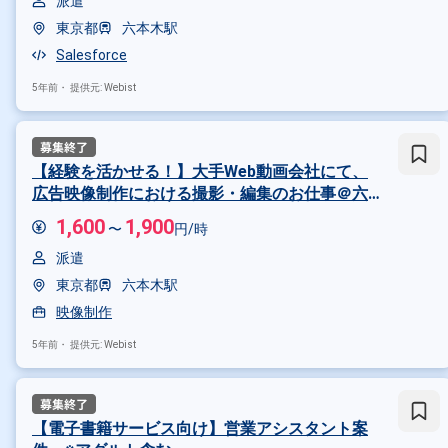
派遣
東京都
六本木駅
Salesforce
5年前・
提供元: Webist
【経験を活かせる！】大手Web動画会社にて、
広告映像制作における撮影・編集のお仕事＠六
本木一丁目駅直結
1,600
1,900
〜
円/時
派遣
東京都
六本木駅
映像制作
掛け合わせ条件で絞り込む
5年前・
提供元: Webist
特徴で絞り込む
事務 × 副業
事務 × 在宅・リモ
【電子書籍サービス向け】営業アシスタント案