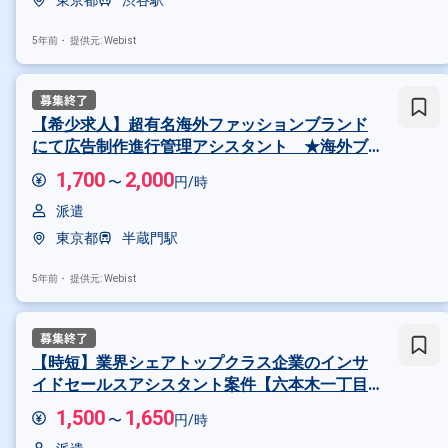
東京都
渋谷駅
5年前・
提供元: Webist
【希少求人】超有名海外ファッションブランド
にて広告制作進行管理アシスタント ★海外ブ
ランドに関われます！ ★時給1,700円～ ★経
1,700
2,000
〜
円/時
験者優遇！
派遣
東京都
半蔵門駅
5年前・
提供元: Webist
【時短】業界シェアトップクラス企業のインサ
イドセールスアシスタント案件【六本木一丁目
駅直結】
1,500
1,650
〜
円/時