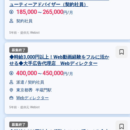
ューティーアドバイザー（契約社員）
185,000
265,000
〜
円/月
契約社員
5年前・
提供元: Webist
◆時給3,000円以上！Web動画経験をフルに活か
せる◆大手広告代理店 Webディレクター
400,000
450,000
〜
円/月
派遣 /
契約社員
東京都
半蔵門駅
Webディレクター
5年前・
提供元: Webist