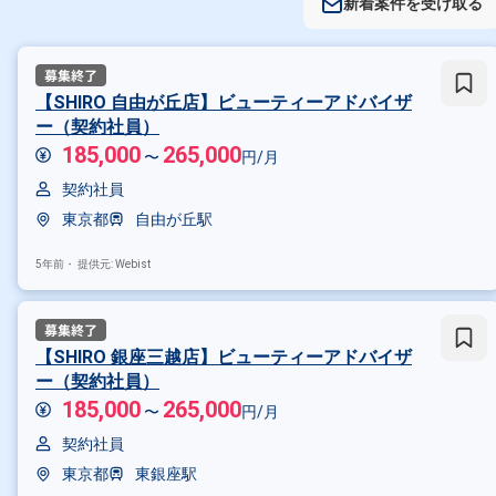
新着案件を受け取る
【SHIRO 自由が丘店】ビューティーアドバイザ
ー（契約社員）
185,000
265,000
〜
円/月
契約社員
東京都
自由が丘駅
5年前・
提供元: Webist
【SHIRO 銀座三越店】ビューティーアドバイザ
ー（契約社員）
185,000
265,000
〜
円/月
契約社員
東京都
東銀座駅