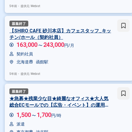
5年前・
提供元: Webist
【SHIRO CAFE 砂川本店】カフェスタッフ_キッ
チン/ホール（契約社員）
163,000
243,000
〜
円/月
契約社員
北海道
函館駅
5年前・
提供元: Webist
★急募★残業少な目★綺麗なオフィス★大人気
総合ECモールでの【広告・イベント】の運用サ
ポート業務をお任せします！＠渋谷駅
1,500
1,700
〜
円/時
派遣