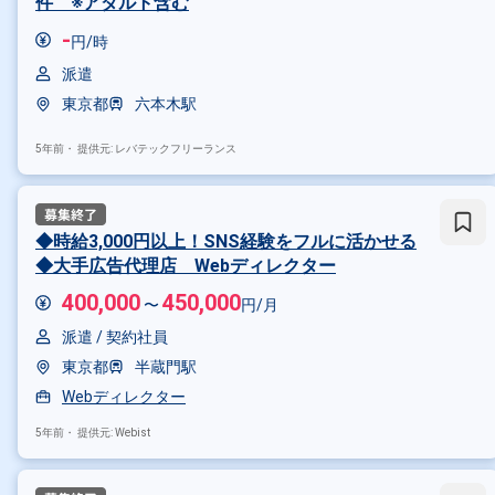
件 ※アダルト含む
その他の条件で検索する
-
円/時
その他開発言語・スキルから探す
派遣
Java
SQL
VB.NET
JavaS
東京都
六本木駅
その他の職種から探す
5年前・
提供元: レバテックフリーランス
PMO
PM
ヘルプデスク
◆時給3,000円以上！SNS経験をフルに活かせる
◆大手広告代理店 Webディレクター
400,000
450,000
〜
円/月
派遣 /
契約社員
東京都
半蔵門駅
Webディレクター
5年前・
提供元: Webist