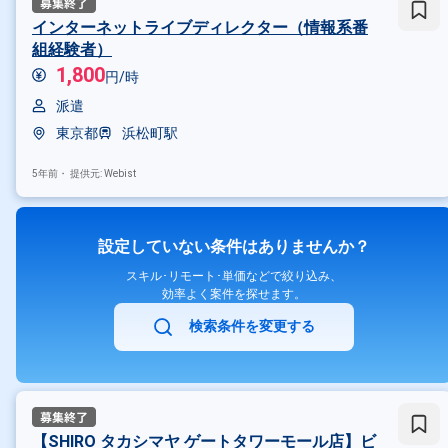
インターネットライブディレクター（情報系番
組経験者）
1,800
円/時
派遣
東京都
浜松町駅
5年前・
提供元: Webist
設定していない条件はありませんか？
スキル･リモート･単価などで絞り込み、
効率よく案件を探せます。
検索条件を変更する
【SHIRO タカシマヤ ゲートタワーモール店】ビ