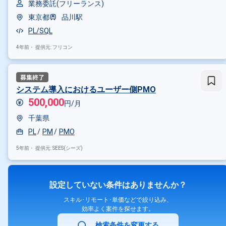
業務委託(フリーランス)
東京都
品川駅
PL/SQL
4年前・
提供元: フリコン
システム導入におけるユーザー側PMO
500,000
円/月
千葉県
PL
PM
PMO
5年前・
提供元: SEES(シーズ)
設定していない条件はありませんか？
スキル･リモート･単価などで絞り込み、
効率よく案件を探せます。
検索条件を変更する