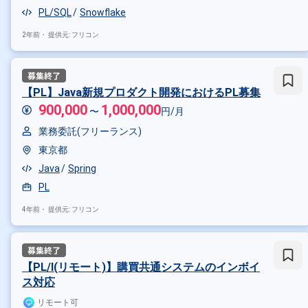
PL/SQL
Snowflake
2年前・
提供元: フリコン
【PL】Java新規プロダクト開発におけるPL募集
900,000
1,000,000
〜
円/月
業務委託(フリーランス)
東京都
Java
Spring
PL
4年前・
提供元: フリコン
【PL/l(リモート)】購買共通システムのインボイ
ス対応
リモート可