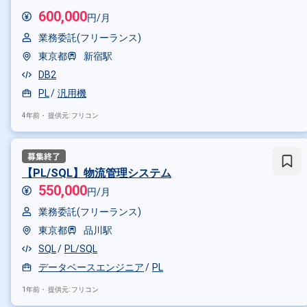
600,000
円/月
業務委託(フリーランス)
東京都
新宿駅
DB2
PL
汎用機
4年前・
提供元: フリコン
【PL/SQL】物流管理システム
550,000
円/月
業務委託(フリーランス)
東京都
品川駅
SQL
PL/SQL
データベースエンジニア
PL
1年前・
提供元: フリコン