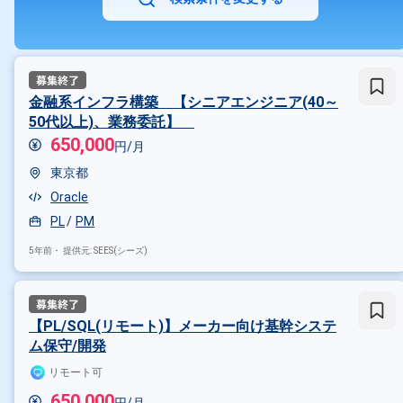
金融系インフラ構築 【シニアエンジニア(40～
50代以上)、業務委託】
650,000
円/月
東京都
Oracle
PL
PM
5年前・
提供元: SEES(シーズ)
【PL/SQL(リモート)】メーカー向け基幹システ
ム保守/開発
リモート可
650,000