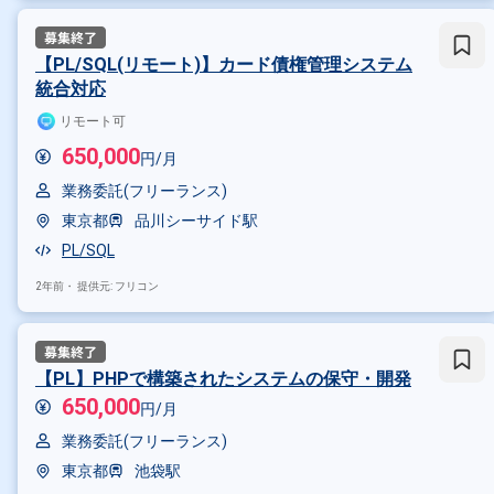
【PL/SQL(リモート)】カード債権管理システム
統合対応
リモート可
650,000
円/月
業務委託(フリーランス)
東京都
品川シーサイド駅
PL/SQL
2年前・
提供元: フリコン
掛け合わせ条件で絞り込む
【PL】PHPで構築されたシステムの保守・開発
特徴で絞り込む
650,000
円/月
PL × 副業
PL × 在宅・リモート
業務委託(フリーランス)
東京都
池袋駅