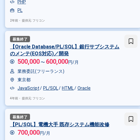
PHP
その他の条件で検索する
PL
その他開発言語・スキルから探す
2年前・
提供元: フリコン
Java
AWS
PHP
SQL
その他の職種から探す
【Oracle Database/PL/SQL】銀行サブシステム
PM
PMO
サーバーサイドエ
のメンテ(EOS対応)／開発
500,000
600,000
〜
円/月
業務委託(フリーランス)
東京都
JavaScript
PL/SQL
HTML
Oracle
4年前・
提供元: フリコン
【PL/SQL】電機大手 既存システム機能改修
700,000
円/月