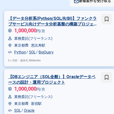
新着案件を受け取る
【データ分析系(Python/SQL/R/BI)】ファンクラ
ブサービス向けデータ分析基盤の構築プロジェ
クト
1,000,000
円/月
業務委託(フリーランス)
東京都
恵比寿駅
Python
SQL
BigQuery
3ヶ月前・
提供元: Midworks
【DBエンジニア（SQL全般）】Oracleデータベ
ースの設計・運用プロジェクト
1,000,000
円/月
業務委託(フリーランス)
東京都
新宿駅
SQL
Oracle