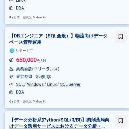
Linux
DBA
8ヶ月前・
提供元: Midworks
【DBエンジニア（SQL全般）】物流向けデータ
ベース管理運用
リモート可
650,000
円/月
業務委託(フリーランス)
東京都
茅場町駅
SQL
Windows
Linux
SQL Server
DBA
6ヶ月前・
提供元: Midworks
【データ分析系(Python/SQL/R/BI)】調剤薬局向
けデータ活用サービスにおけるデータ分析・