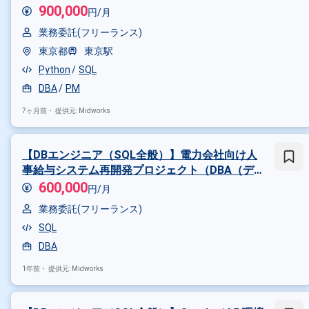
DBA兼PMアシスタント
900,000
円/月
業務委託(フリーランス)
東京都
東京駅
Python
SQL
DBA
PM
7ヶ月前・
提供元: Midworks
【DBエンジニア（SQL全般）】電力会社向け人
事給与システム再開発プロジェクト（DBA（デ
ータベース管理者））
600,000
円/月
業務委託(フリーランス)
掛け合わせ条件で絞り込む
SQL
DBA
特徴で絞り込む
1年前・
提供元: Midworks
DBA × 在宅・リモート