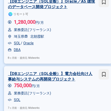
【DBエンジニア（SQL全般）】Oracle／A5 環境
その他の条件で検索する
のデータベース開発プロジェクト
その他開発言語・スキルから探す
リモート可
1,280,000
Oracle
SQL
Linux
Postg
円/月
業務委託(フリーランス)
その他の職種から探す
埼玉県
北朝霞駅
データベースエンジニア
イン
SQL
Oracle
DBA
8ヶ月前・
提供元: Midworks
【DBエンジニア（SQL全般）】電力会社向け人
事給与システムの再開発プロジェクト
750,000
円/月
業務委託(フリーランス)
SQL
7ヶ月前・
提供元: Midworks