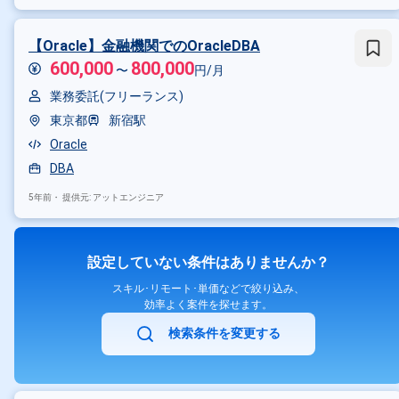
【Oracle】金融機関でのOracleDBA
600,000
800,000
〜
円/月
業務委託(フリーランス)
東京都
新宿駅
Oracle
DBA
5年前・
提供元: アットエンジニア
設定していない条件はありませんか？
スキル･リモート･単価などで絞り込み、
効率よく案件を探せます。
検索条件を変更する