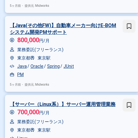
5ヶ月前・
提供元: Midworks
【Java(その他FW)】自動車メーカー向けE-BOM
システム開発PMサポート
800,000
円/月
業務委託(フリーランス)
東京都
東京駅
Java
Oracle
Spring
JUnit
PM
5ヶ月前・
提供元: Midworks
【サーバー（Linux系）】サーバー運用管理業務
700,000
円/月
業務委託(フリーランス)
東京都
東京駅