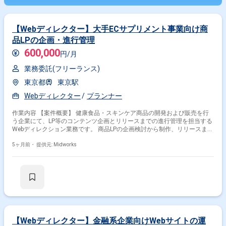
【Webディレクター】大手ECサプリメント事業向け商
品LPの企画・進行管理
600,000
円/月
業務委託(フリーランス)
東京都
東京駅
Webディレクター
プランナー
作業内容 【案件概要】 健康食品・スキンケア商品の開発および販売を行
う企業にて、LP等のコンテンツ企画とリリースまでの進行管理を担当する
Webディレクション業務です。 商品LPの企画検討から制作、リリースまで
を管理します。 企画要件の整理やワイヤーフレーム作成、ステークホルダ
ーへのレビューも行います。 デザイナーへのLPデザインの指示やレビュー
5ヶ月前・
提供元: Midworks
時のサポートも担当します 【作業内容】 ・商品LPの企画と検討 ・LP制作
からリリースまでの進行管理 ・企画要件整理およびワイヤーフレーム作成
・ステークホルダーへのレビュー対応 ・デザイナーへのデザイン指示とレ
ビューサポート
【Webディレクター】金融系企業向けWebサイトの運