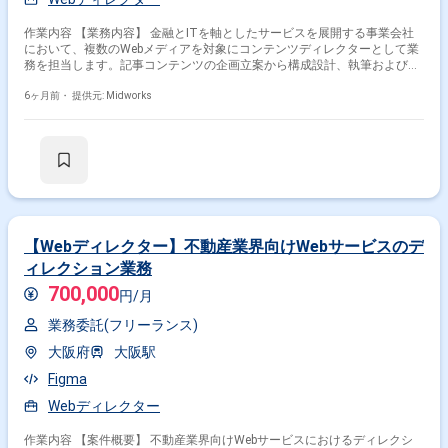
作業内容 【業務内容】 金融とITを軸としたサービスを展開する事業会社
において、複数のWebメディアを対象にコンテンツディレクターとして業
務を担当します。記事コンテンツの企画立案から構成設計、執筆および編
集、公開までの進行管理を行い、生成AIも活用しながら効率的かつ品質の
高いコンテンツ制作を推進します。SEOや数値分析を踏まえた改善活動
6ヶ月前・
提供元: Midworks
や、データに基づくメディア戦略の検討を行い、チームおよび関係者と連
携しながらメディア価値の向上を目指します。 【作業内容】 ・コンテン
ツ企画立案および配信戦略設計 ・記事コンテンツの編集および品質管理
・生成AIを活用したライティング業務 ・SEOを考慮したコンテンツ設計お
よび改善対応 ・ライターへの執筆依頼および制作進行管理 ・数値データ
を基にした効果測定および改善提案 ・メディア戦略の立案およびチーム内
での検討 ・クライアントとの調整および定例ミーティング対応
【Webディレクター】不動産業界向けWebサービスのデ
ィレクション業務
700,000
円/月
業務委託(フリーランス)
大阪府
大阪駅
Figma
Webディレクター
作業内容 【案件概要】 不動産業界向けWebサービスにおけるディレクシ