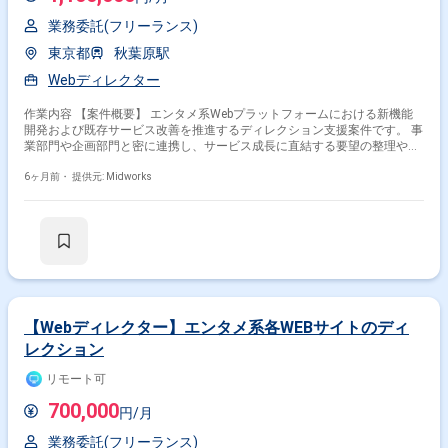
その他の条件で検索する
業務委託(フリーランス)
その他開発言語・スキルから探す
東京都
秋葉原駅
Webディレクター
HTML
CSS
Photoshop
JavaScript
Illustrator
WordPress
Figma
Google Analytics
PHP
UX
作業内容 【案件概要】 エンタメ系Webプラットフォームにおける新機能
開発および既存サービス改善を推進するディレクション支援案件です。 事
その他の職種から探す
業部門や企画部門と密に連携し、サービス成長に直結する要望の整理や要
件定義を担っていただきます。 開発チームと協働しながら、仕様策定から
PM
Webデザイナー
フロントエンドエンジニア
リリースまで一貫してプロジェクトを推進するポジションです。 新決済導
6ヶ月前・
提供元: Midworks
入や周年大型キャンペーンなど、中?大規模案件を複数並行で進行する可
プロダクトマネージャー
UI・UXデザイナー
能性があります。 【作業内容】 ・エンタメ系Webプラットフォームの新
機能開発およびサービス改善ディレクション ・事業部門、企画部門からの
要望ヒアリングおよび要件定義 ・仕様策定、設計書、各種ドキュメント作
成 ・デザイナー、エンジニアへのタスク展開および進行管理 ・開発スケ
ジュール調整、課題管理、リリースまでの全体推進 ・新決済導入、周年大
型キャンペーン、新機能開発など中?大規模案件の進行統括
【Webディレクター】エンタメ系各WEBサイトのディ
レクション
リモート可
700,000
円/月
業務委託(フリーランス)