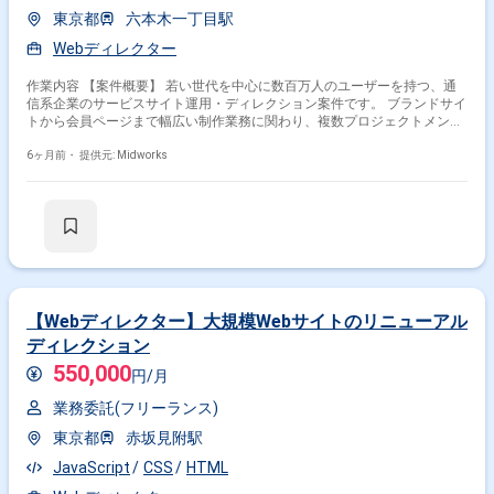
東京都
六本木一丁目駅
Webディレクター
作業内容 【案件概要】 若い世代を中心に数百万人のユーザーを持つ、通
信系企業のサービスサイト運用・ディレクション案件です。 ブランドサイ
トから会員ページまで幅広い制作業務に関わり、複数プロジェクトメンバ
ーと連携しながら、大規模サイトの仕様やユーザー特性を理解します。 ユ
ーザー視点でのデザイン改善やサービス将来像に関する提案も一部行い、
6ヶ月前・
提供元: Midworks
サービス・クライアントの成長に寄り添いながら、中長期的に業務に取り
組むポジションです。 【作業内容】 ・進行管理（タスク管理・スケジュ
ール管理・課題管理） ・ワイヤーフレームの作成・整理 ・顧客対応 ・テ
スト作業（一部案件のみ）
【Webディレクター】大規模Webサイトのリニューアル
ディレクション
550,000
円/月
業務委託(フリーランス)
東京都
赤坂見附駅
JavaScript
CSS
HTML