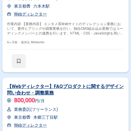
東京都
六本木駅
Webディレクター
作業内容 【業務内容】 エンタメ系Webサイトのディレクション業務にお
いて、要件ヒアリングや調整業務を行い、独自CMS組み込み業務ではコー
ディングメンバーとの連携を行います。HTML・CSS・JavaScriptを用いた
開発作業の進行管理も担当します。 【作業内容】 ・調整業務の実施 ・要
件ヒアリングの実施 ・独自CMS組み込み業務におけるコーディングメンバ
6ヶ月前・
提供元: Midworks
ーとのコミュニケーション 【稼働日数】週5日 【リモート日数】週2日リ
モート
【Webディレクター】FAQプロダクトに関するデザイン
問い合わせ・調整業務
800,000
円/月
業務委託(フリーランス)
東京都
本郷三丁目駅
Webディレクター