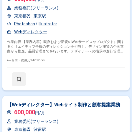
業務委託(フリーランス)
東京都
東京駅
Photoshop
Illustrator
Webディレクター
作業内容 【業務内容】既存および新規のWebサービスやプロダクトに関す
るクリエイティブ全般のディレクションを担当し、デザイン施策の企画立
案から推進、品質管理までを行います。デザイナーへの指示や進行管理を
通じて制作物のクオリティを担保しながら、Webサイト制作や広告施策、
各種コンテンツ制作のプロジェクトをマネジメントします。数値データを
4ヶ月前・
提供元: Midworks
もとに改善施策を立案し、PDCAを回しながら継続的なクリエイティブ改
善を推進します。 【作業内容】 ・デザイン施策の企画立案および推進 ・
デザイナーへのディレクションおよび品質管理 ・Webサイト制作における
プロジェクトマネジメント ・広告クリエイティブ（バナーやLP）の施策設
計および進行管理 ・ホワイトペーパーや資料制作の進行管理 ・数値分析
に基づくクリエイティブ改善およびPDCA実施 ・関係者との調整および制
作進行管理
【Webディレクター】Webサイト制作と顧客提案業務
600,000
円/月
業務委託(フリーランス)
東京都
汐留駅