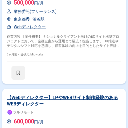
500,000
円/月
業務委託(フリーランス)
東京都
渋谷駅
Webディレクター
作業内容 【案件概要】 ナショナルクライアント向けのECサイト構築プロ
ジェクトにおいて、企画立案から運用まで幅広く担当します。 DX推進や
デジタルシフト対応を意識し、顧客体験の向上を目的としたサイト設計・
改善を行います。 ECサイトおよび各種Webサイトの情報設計、制作進行
管理、デザインディレクション、クライアント折衝まで一貫して関与しま
5ヶ月前・
提供元: Midworks
す。 データ分析に基づく改善提案やプロモーション施策の立案も行い、運
用業務も含めた包括的なディレクションを支援します。 【作業内容】 ・
ECサイトおよび各種Webサイトの企画立案と情報設計 ・サイト構築プロ
ジェクトの進行管理とタスク管理 ・デザインディレクションおよび制作会
社との連携 ・クライアントとの打ち合わせ・折衝 ・Google Analytics等を
用いたデータ分析と改善提案 ・プロモーション施策の企画と提案 ・サイ
ト運用業務全般 ・HTML修正
【Webディレクター】LPやWEBサイト制作経験のある
WEBディレクター
フルリモート
600,000
円/月