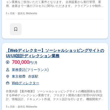
ョン業務をご担当いただく案件となります。 企画提案から進行管理、運
用、改善まで一連のプロセスに関与いただきます。 クライアントや制作・
開発チームと連携しながら、プロジェクトの円滑な推進を支援いただきま
す。 ユーザー視点を踏まえたサービス改善や施策提案を行い、継続的な品
3ヶ月前・
提供元: Midworks
質向上に貢献いただきます。 複数案件を並行しながら、スケジュールや課
題を管理し推進していただきます。 【作業内容】 ・Webサービスの企画
提案および要件整理 ・プロジェクトの進行管理およびスケジュール管理
・制作および開発チームとの調整およびディレクション対応 ・サービス運
用および改善施策の立案と実行 ・成果物の品質管理およびレビュー対応
【Webディレクター】ソーシャルショッピングサイトの
UI/UX設計ディレクション業務
700,000
円/月
業務委託(フリーランス)
東京都
赤坂駅
Webディレクター
作業内容 【案件概要】 ソーシャルショッピングサイトの機能開発を担当
するWebディレクション業務です。 プロダクト開発の進行管理やUI/UX設
計、情報設計、ドキュメント作成、テスト設計を行います。 機能開発ディ
レクションが主な業務でクリエイティブディレクションは別グループが担
当します。 UXデザイングループに所属し円滑な開発進行をサポートしま
5ヶ月前・
提供元: Midworks