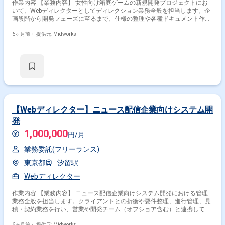
作業内容 【業務内容】 女性向け箱庭ゲームの新規開発プロジェクトにお
いて、Webディレクターとしてディレクション業務全般を担当します。企
画段階から開発フェーズに至るまで、仕様の整理や各種ドキュメント作成
を行い、開発チームと連携しながらプロジェクトの円滑な進行を支援しま
す。進行状況やスケジュールを管理し、品質と納期を意識したプロジェク
6ヶ月前・
提供元: Midworks
ト推進を行います。 【作業内容】 ・初期仕様書の作成 ・進行管理 ・スケ
ジュール管理 ・各種ドキュメント作成 【リモート日数】リモート（週1出
社できる方だと優先度高いです）
【Webディレクター】ニュース配信企業向けシステム開
発
1,000,000
円/月
業務委託(フリーランス)
東京都
汐留駅
Webディレクター
作業内容 【業務内容】 ニュース配信企業向けシステム開発における管理
業務全般を担当します。クライアントとの折衝や要件整理、進行管理、見
積・契約業務を行い、営業や開発チーム（オフショア含む）と連携してス
ケジュール、品質、コスト管理を実施します。デジタルサイネージ、スポ
6ヶ月前・
提供元: Midworks