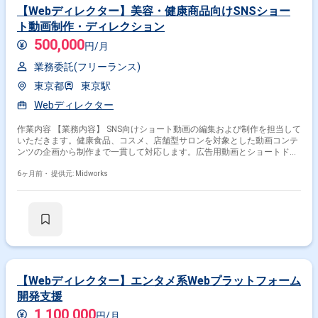
【Webディレクター】美容・健康商品向けSNSショー
ト動画制作・ディレクション
500,000
円/月
業務委託(フリーランス)
東京都
東京駅
Webディレクター
作業内容 【業務内容】 SNS向けショート動画の編集および制作を担当して
いただきます。健康食品、コスメ、店舗型サロンを対象とした動画コンテ
ンツの企画から制作まで一貫して対応します。広告用動画とショートドラ
マの2軸で動画制作を検討し、各プラットフォームの特性に合わせた効果
的な動画コンテンツを制作します。視聴者の興味を引き、商品やサービス
6ヶ月前・
提供元: Midworks
の魅力を最大限に伝える動画制作を推進していただきます。 【作業内容】
・SNS向けショート動画の企画および制作 ・健康食品、コスメ、店舗型サ
ロン向け動画編集 ・広告用動画の制作 ・ショートドラマ形式の動画制作
掛け合わせ条件で絞り込む
・動画コンテンツの構成および台本作成 ・撮影ディレクションおよび編集
作業 ・SNSプラットフォームに最適化した動画制作 ・クライアントとの打
特徴で絞り込む
ち合わせおよび提案業務
Webディレクター × 副業
【Webディレクター】エンタメ系Webプラットフォーム
Webディレクター × 在宅・リモート
開発支援
1,100,000
円/月