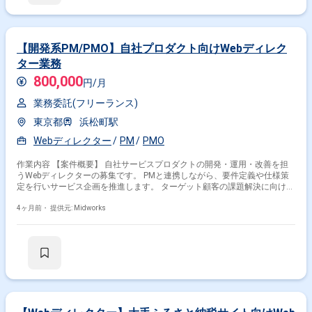
向上への施策実施 ・内製チームとの協業によるプロジェクト推進
【開発系PM/PMO】自社プロダクト向けWebディレク
ター業務
800,000
円/月
業務委託(フリーランス)
東京都
浜松町駅
Webディレクター
PM
PMO
作業内容 【案件概要】 自社サービスプロダクトの開発・運用・改善を担
うWebディレクターの募集です。 PMと連携しながら、要件定義や仕様策
定を行いサービス企画を推進します。 ターゲット顧客の課題解決に向けた
UXを重視したサービス設計に携わります。 開発プロジェクトの進行管理
を担い、スケジュール通りの開発推進を支援します。 サービスの成長に向
4ヶ月前・
提供元: Midworks
けて継続的な改善にも関与していただきます。 【作業内容】 ・サービス
要件定義および仕様策定 ・UXを意識した企画および設計 ・開発プロジェ
クトの進行管理 ・スケジュール管理および調整業務 ・サービス改善およ
び運用支援