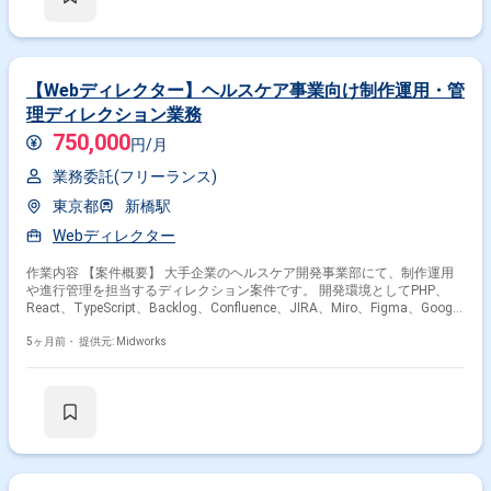
【Webディレクター】ヘルスケア事業向け制作運用・管
理ディレクション業務
750,000
円/月
業務委託(フリーランス)
東京都
新橋駅
Webディレクター
作業内容 【案件概要】 大手企業のヘルスケア開発事業部にて、制作運用
や進行管理を担当するディレクション案件です。 開発環境としてPHP、
React、TypeScript、Backlog、Confluence、JIRA、Miro、Figma、Google
関連ツールを使用します。 担当工程は案件定義、基本設計、結合テスト、
ユーザーテスト、保守改修まで幅広く対応します。 ヘルスケア領域のWeb
5ヶ月前・
提供元: Midworks
アプリケーション運用・改善に関わるディレクション経験が求められる案
件です。 チームやステークホルダーとの調整を通じて、開発・運用の品質
向上を目指します。 【作業内容】 ・Webアプリケーション開発の要件定
義・設計 ・開発スケジュールの管理などディレクション業務 ・リリース
前の検証 ・ステークホルダーとの調整 ・課題・QAの取りまとめ ・費用対
効果の試算