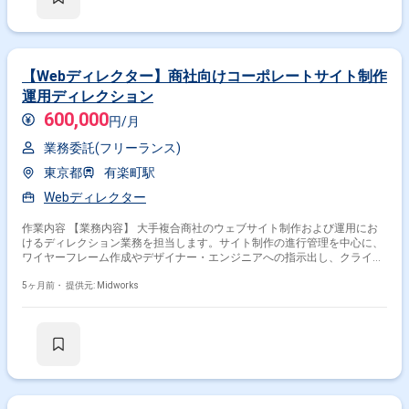
【Webディレクター】商社向けコーポレートサイト制作
運用ディレクション
600,000
円/月
業務委託(フリーランス)
東京都
有楽町駅
Webディレクター
作業内容 【業務内容】 大手複合商社のウェブサイト制作および運用にお
けるディレクション業務を担当します。サイト制作の進行管理を中心に、
ワイヤーフレーム作成やデザイナー・エンジニアへの指示出し、クライア
ントおよび外部ベンダーとの折衝を行います。また、プロジェクト関係者
との定例会議に参加し、課題整理や進捗確認を実施します。既存サイトの
5ヶ月前・
提供元: Midworks
改修や新機能追加に関するディレクションも行い、円滑なサイト運営と品
質向上を目的とした業務に携わります。 【作業内容】 ・プロジェクト全
体のスケジュール管理、タスク管理 ・ウェブサイトのワイヤーフレーム設
計、作成 ・デザイナー、エンジニアへの指示出し、進捗管理 ・クライア
ント、外部ベンダーとの打ち合わせ、調整 ・プロジェクト関係者との定例
会議参加 ・既存サイト改修、新機能追加に関するディレクション