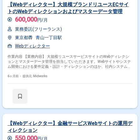
【Webディレクター】大規模ブランドリユースECサイ
トのWebディレクションおよびマスターデータ管理
600,000
円/月
業務委託(フリーランス)
東京都
青山一丁目駅
Webディレクター
作業内容 【業務内容】 大規模リユースサービスサイトのWebディレクシ
ョンとマスターデータ管理を担当していただきます。Webサイトやシステ
ム開発における要件定義・設計・ディレクションのほか、社内システムの
マスターデータ作成・整備・運用・改善提案、ユーザーニーズや業務課題
のシステム要件・マスターデータ仕様への落とし込み、自社関連商品情報
6ヶ月前・
提供元: Midworks
の収集・分析・レポート作成・データ収集・集計などに携わります。 【作
業内容】 ・大規模リユースサービスサイトのWebディレクション ・Webサ
イト・システム開発における要件定義、設計、ディレクション ・社内シス
テムのマスターデータ作成、整備、運用、改善提案 ・ユーザーニーズや業
務課題のシステム要件・マスターデータ仕様への落とし込み ・自社関連商
品情報の収集・分析、レポート作成、データ収集・集計
【Webディレクター】金融サービスWebサイトの運用デ
ィレクション
550,000
円/月