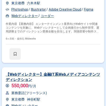
東京都
六本木駅
Photoshop
Illustrator
Adobe Creative Cloud
Figma
Webディレクター
コーダー
作業内容 【業務内容】 エンターテインメント業界向けWebサイトや関連
コンテンツを対象に、Webディレクターとして企画進行から制作管理、運
用調整までのディレクション業務全般を担当します。関係部署や制作スタ
ッフと連携しながら要件整理や進行管理を行い、品質およびスケジュール
を意識したWebサイト運営を推進します。エンタメ業界特有のスピード感
6ヶ月前・
提供元: Midworks
や表現要件を踏まえた調整を行い、ユーザー体験向上に貢献します。 【作
業内容】 ・Webディレクション業務全般 ・制作スケジュールおよび進行
管理 ・関係部署や制作チームとの調整 ・要件整理および仕様調整 ・公開
後の運用および改善対応 【稼働日数】週5日 【リモート日数】週3日程度
リモート可能
【Webディレクター】金融IT系Webメディアコンテンツ
ディレクション
550,000
円/月
業務委託(フリーランス)
東京都
神谷町駅
Webディレクター