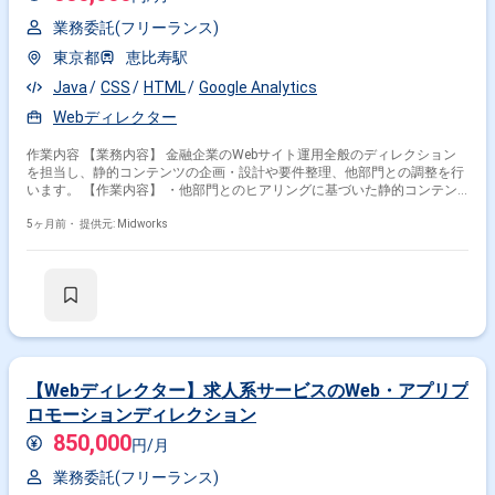
業務委託(フリーランス)
東京都
恵比寿駅
Java
CSS
HTML
Google Analytics
Webディレクター
作業内容 【業務内容】 金融企業のWebサイト運用全般のディレクション
を担当し、静的コンテンツの企画・設計や要件整理、他部門との調整を行
います。 【作業内容】 ・他部門とのヒアリングに基づいた静的コンテン
ツの企画・設計と要件定義 ・Webサイト制作の進行管理 ・関連部門や委
5ヶ月前・
提供元: Midworks
託先との連携、コミュニケーション ・UI/UX設計による顧客体験の向上
【Webディレクター】求人系サービスのWeb・アプリプ
ロモーションディレクション
850,000
円/月
業務委託(フリーランス)