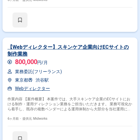
ーツ記録配信システム、BtoBニュース配信サービス、コーポレートサイ
ト、新規サービスなどの開発・運用・管理および企画・提案業務も担当し
ます。 【作業内容】 ・クライアントとの折衝、要件整理 ・進行管理、ス
ケジュール管理 ・見積作成および契約業務 ・営業および開発チーム（オ
フショア含む）との連携 ・スケジュール、品質、コスト管理 ・デジタル
サイネージ、スポーツ記録配信システム、BtoBニュース配信サービス、コ
ーポレートサイト、新規サービス等の開発・運用・管理 ・企画・提案業務
の実施
【Webディレクター】スキンケア企業向けECサイトの
制作業務
800,000
円/月
業務委託(フリーランス)
東京都
渋谷駅
Webディレクター
作業内容 【案件概要】 本案件では、大手スキンケア企業のECサイトにお
ける制作・運用ディレクション業務をご担当いただきます。 業務可視化か
ら着手し、既存の複数ベンダーによる運用体制から大部分を当社運用に切
り替えるフェーズにあります。 自社ECサイトの制作チームと運用チーム
に分かれて進行しており、今回ご担当いただくのは制作チームに所属して
6ヶ月前・
提供元: Midworks
のディレクション業務です。 【作業内容】 ・ECサイト制作におけるディ
レクション業務 ・制作チーム内でのタスク管理、進行管理 ・既存ベンダ
ーとの調整・引き継ぎ対応 ・業務可視化に向けた現状整理および改善提案
・各種制作物の仕様確認、品質管理