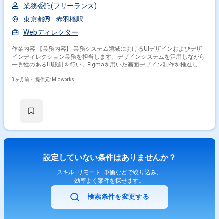
業務委託(フリーランス)
東京都
赤羽橋駅
Webディレクター
作業内容 【業務内容】 業務システム領域におけるUIデザインおよびデザ
インディレクション業務を担当します。デザインシステムを活用しながら
一貫性のあるUI設計を行い、Figmaを用いた画面デザイン制作を推進しま
す。また、関係者との要件調整や進行管理を行い、プロジェクト全体のデ
ザイン品質と進行をリードします。加えて、デザイン提案を主体的に行い
3ヶ月前・
提供元: Midworks
ながら、生成AIを活用した制作効率の向上にも取り組み、チーム全体の生
産性向上に貢献します。社員不在環境でも自走できる役割として、業務チ
ームや企画チームと連携しながらデザインプロセスを推進します。 【作業
内容】 ・デザインシステムを活用したUI設計およびデザイン制作 ・Figma
を用いた業務システムの画面デザイン作成 ・デザイン提案および制作の主
体的な推進 ・関係者との要件調整およびデザイン進行管理 ・業務チーム
や企画チームとの連携および調整業務 ・生成AIを活用したデザイン制作お
よびコード生成の効率化検討
設定していない条件はありませんか？
スキル･リモート･単価などで絞り込み、
効率よく案件を探せます。
検索条件を変更する