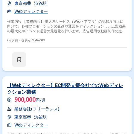
東京都
渋谷駅
Webディレクター
作業内容 【業務内容】 求人系サービス（Web・アプリ）の認知度向上に
向けて、各種プロモーションの企画や運営をディレクションし、広告効果
の最大化やイベント運営の最適化を行います。広告運用や動画制作の進行
管理、屋外プロモーションやサンプリングなど多岐にわたる施策を統括し
て対応していただきます。 【作業内容】 ・WEB/SNS広告、SNS運用、屋
6ヶ月前・
提供元: Midworks
外プロモーション、イベント設営、サンプリングの企画・運営 ・テレビ
CMの放映進行、改善、動画制作進行管理、新規案の考案 ・各種広告運用
の効果測定、ブラッシュアップ案の創出（リスティング、SNS広告等） ・
屋外広告の導入、進行管理（宣伝トラック、電車広告等） ・イベントやイ
ンフルエンサーとのコラボ案件進行 ・サンプリング制作ディレクション
（配布品、オリジナルグッズ制作等）
【Webディレクター】EC開発支援会社でのWebディレ
クション業務
900,000
円/月
業務委託(フリーランス)
東京都
渋谷駅
Webディレクター