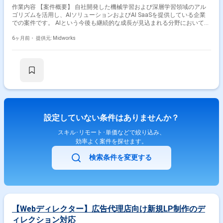
作業内容 【案件概要】 自社開発した機械学習および深層学習領域のアル
ゴリズムを活用し、AIソリューションおよびAI SaaSを提供している企業
での案件です。 AIという今後も継続的な成長が見込まれる分野において、
業界をリードするポジションにある企業となります。 本案件では、FAQプ
ロダクトを対象に、デザインに関する問い合わせ対応や不具合調査、必要
6ヶ月前・
提供元: Midworks
に応じたコード修正、社内外の調整業務を担っていただきます。 プロダク
トチームやCSチームと連携しながら、顧客体験の向上と円滑な運用を支え
る役割が期待されます。 【作業内容】 ・FAQプロダクトに関するデザイン
問い合わせ対応 ・不具合調査および原因切り分け ・軽微なコード修正対
応 ・社内関係者との調整、連携 ・顧客からのデザイン関連問い合わせに
対するサポート対応（社内CSチームへの回答）
設定していない条件はありませんか？
スキル･リモート･単価などで絞り込み、
効率よく案件を探せます。
検索条件を変更する
【Webディレクター】広告代理店向け新規LP制作のデ
ィレクション対応