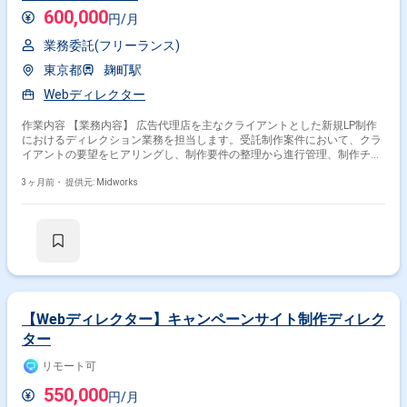
600,000
円/月
業務委託(フリーランス)
東京都
麹町駅
Webディレクター
作業内容 【業務内容】 広告代理店を主なクライアントとした新規LP制作
におけるディレクション業務を担当します。受託制作案件において、クラ
イアントの要望をヒアリングし、制作要件の整理から進行管理、制作チー
ムとの連携までを一貫して対応します。品質と納期を担保しながら、効果
的なLP制作の実現に向けてプロジェクト全体の推進を支援します。 【作業
3ヶ月前・
提供元: Midworks
内容】 ・クライアントへのヒアリングおよび要件整理 ・制作要件の定義
および仕様整理 ・LP制作における進行管理およびスケジュール管理 ・デ
ザイナーおよびコーダーとの連携および指示出し ・制作物の品質チェック
およびレビュー対応 ・クライアントとの折衝および調整対応 ・制作進行
に伴う課題管理および解決対応
【Webディレクター】キャンペーンサイト制作ディレク
ター
リモート可
550,000
円/月