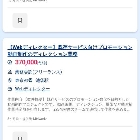
既存文脈案件のディレクションを中心に担当します。また、AIを活用した
6ヶ月前・
提供元: Midworks
草案生成やテキストチェックも行い、最終的な品質判断を行います。 【作
業内容】 ・メルマガ、LP、採用コーポレートサイト等の制作進行ディレク
ション ・クライアントや営業担当との打ち合わせ、要件ヒアリング ・要
件定義、スコープ設計、見積もり観点の整理 ・広告設計（ターゲット、訴
求軸、導線設計）とクリエイティブブリーフ作成 ・デザイナー、コーダ
ー、ライター、外注先等の進行・品質管理 ・部分改修案件や既存文脈案件
のディレクション ・AIを活用した草案生成やテキストチェック、最終品質
判断
【Webディレクター】既存サービス向けプロモーション
動画制作のディレクション業務
370,000
円/月
業務委託(フリーランス)
東京都
池袋駅
Webディレクター
作業内容 【案件概要】 既存サービスのプロモーション強化を目的とした
動画制作プロジェクトです。 動画編集、ディレクション、撮影など動画制
作業務全般を担当します。 2?5名程度のチームで連携して作業を進めま
す。 【作業内容】 ・動画の企画立案、撮影指示、編集指示 ・動画撮影お
よび素材収集 ・撮影素材の編集と完成動画作成 ・チーム内での作業調整
5ヶ月前・
提供元: Midworks
と進行管理