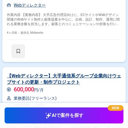
Webディレクター
作業内容 【業務内容】 大手広告代理店向けに、ECサイトやWebデザイン
関連のWebサイト制作と顧客提案を中心に、企画、設計、制作、運用に関
わる業務全般を担当します。顧客とのコミュニケーションや折衝を行い、
既存サービスの改善提案や新規サービスの企画立案も行います。 【作業内
容】 ・顧客へのWebサイトに関する提案資料作成、プレゼンテーション実
4ヶ月前・
提供元: Midworks
施 ・Webサイトの企画、設計、制作、運用に関するディレクション業務
・プロジェクトの進捗管理、関係各所との調整業務 ・顧客からの要望ヒア
リング、要件定義、課題解決
【Webディレクター】大手通信系グループ企業向けウェ
ブサイトの更新・制作プロジェクト
600,000
円/月
業務委託(フリーランス)
東京都
大崎駅
NEW
Webディレクター
AIで案件を探す
作業内容 【案件概要】 大手通信系グループ企業のウェブサイト更新・制