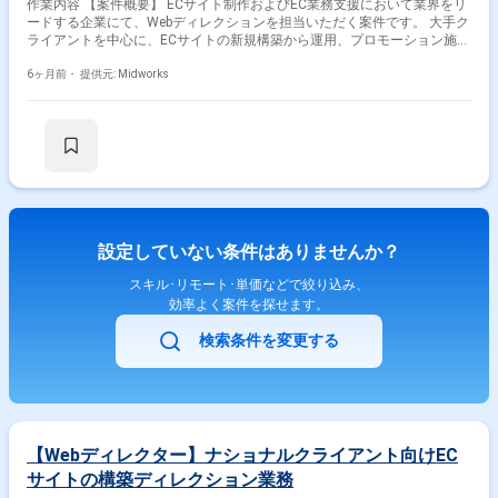
作業内容 【案件概要】 ECサイト制作およびEC業務支援において業界をリ
ードする企業にて、Webディレクションを担当いただく案件です。 大手ク
ライアントを中心に、ECサイトの新規構築から運用、プロモーション施策
まで一貫して関与します。 アパレル、食品、家電、エンタメなど多様な業
界のECビジネスに携わり、幅広いドメイン知識と実践的な経験を積むこと
6ヶ月前・
提供元: Midworks
ができます。 市場トレンドを踏まえた企画立案を行い、クライアントのビ
ジネス成長に直結するECサイトの推進に貢献するポジションです。 【作
業内容】 ・ECサイト構築および運用におけるWebディレクション ・クラ
イアントとの要件整理および課題ヒアリング ・サイト改善やプロモーショ
ン施策の企画立案 ・デザイナー、エンジニアとの連携および進行管理 ・
スケジュール管理、品質管理、リリース対応 ・ECビジネス全体を見据え
た施策推進および改善提案
設定していない条件はありませんか？
スキル･リモート･単価などで絞り込み、
効率よく案件を探せます。
検索条件を変更する
【Webディレクター】ナショナルクライアント向けEC
サイトの構築ディレクション業務