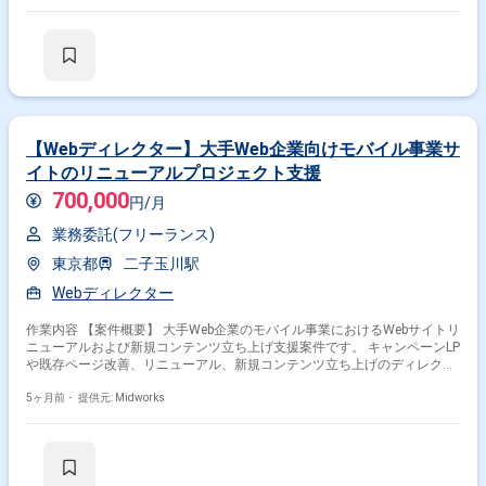
す 【作業内容】 ・プロダクト開発のスケジュール管理とタスク進捗管理
・関係者との連携 ・UIおよびUX設計と情報アーキテクチャ設計 ・設計ド
キュメントやテストケースの作成 ・テスト実施
【Webディレクター】大手Web企業向けモバイル事業サ
イトのリニューアルプロジェクト支援
700,000
円/月
業務委託(フリーランス)
東京都
二子玉川駅
Webディレクター
作業内容 【案件概要】 大手Web企業のモバイル事業におけるWebサイトリ
ニューアルおよび新規コンテンツ立ち上げ支援案件です。 キャンペーンLP
や既存ページ改善、リニューアル、新規コンテンツ立ち上げのディレクシ
ョンを担当します。 新規ページの画面設計やスケジュール管理、関係者と
の調整を行います。 効果測定を通じてコンバージョン率向上に貢献しま
5ヶ月前・
提供元: Midworks
す。 内製チームとの協業が中心で、外部ベンダーとのやり取りは発生しま
せん 【作業内容】 ・キャンペーンLP、既存ページ改善、リニューアル、
新規コンテンツ立ち上げのディレクション ・新規ページの画面設計 ・ス
ケジュール管理および関係者との調整 ・効果測定によるコンバージョン率