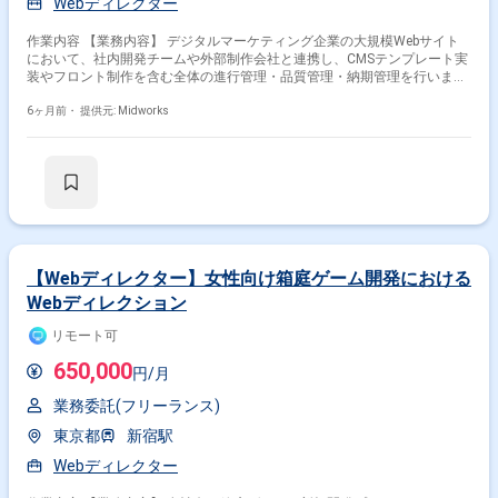
Webディレクター
作業内容 【業務内容】 デジタルマーケティング企業の大規模Webサイト
において、社内開発チームや外部制作会社と連携し、CMSテンプレート実
装やフロント制作を含む全体の進行管理・品質管理・納期管理を行いま
す。 【作業内容】 ・自社CMS開発チームとの連携、タスク管理、コミュ
ニケーション ・外部制作会社・開発会社へのディレクション、進捗管理、
6ヶ月前・
提供元: Midworks
品質管理 ・デザイン、HTML等の制作物の検証、問題点の洗い出し、対応
策の検討
【Webディレクター】女性向け箱庭ゲーム開発における
Webディレクション
リモート可
650,000
円/月
業務委託(フリーランス)
東京都
新宿駅
Webディレクター