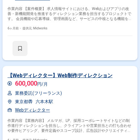
作業内容 【案件概要】 求人情報サイトにおける、Webおよびアプリの改
善・新機能開発を推進するディレクション業務を担当するプロジェクトで
す。 会員機能や応募導線、管理画面など、サービスの中核となる機能を対
象に、ユーザー体験の向上を目的とした企画・改善を行います。 企画立案
から要件整理、開発進行、リリースまで一連の工程に関わり、プロダクト
6ヶ月前・
提供元: Midworks
全体を俯瞰しながら推進するポジションです。 【作業内容】 ・求人情報
サイト（Web／アプリ）の改善施策および新機能企画 ・会員機能、応募導
線、管理画面に関する要件整理および仕様策定 ・UI／UX改善に向けた課
題整理および施策検討 ・開発チーム（エンジニア／デザイナー）との進行
管理および調整 ・スケジュール管理、課題管理およびリリース対応 ・リ
リース後の効果検証および継続的な改善提案
【Webディレクター】Web制作ディレクション
600,000
円/月
業務委託(フリーランス)
東京都
六本木駅
Webディレクター
作業内容 【業務内容】 メルマガ、LP、採用コーポレートサイトなどの制
作進行ディレクションを担当し、クライアントや営業担当との打ち合わせ
や要件ヒアリング、要件定義やスコープ設計、広告設計やクリエイティブ
ブリーフ作成、社内外関係者との進行・品質管理を行い、部分改修案件や