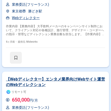
業務委託(フリーランス)
東京都
勝どき駅
Webディレクター
作業内容 【業務内容】 大手飲料メーカーのキャンペーンサイト制作にお
いて、クライアント対応や各種設計、進行管理、デザイナー・コーダーへ
の指示・管理などディレクション業務全般を担当します。 【作業内容】
・キャンペーンサイト制作におけるディレクション業務全般 ・クライアン
トとの折衝・対応 ・各種設計業務の実施 ・プロジェクトの進行管理 ・デ
6ヶ月前・
提供元: Midworks
ザイナーおよびコーダーへの指示・管理 【稼働日数】週5日 【リモート日
数】週3日リモート
【Webディレクター】エンタメ業界向けWebサイト運営
のWebディレクション
リモート可
650,000
円/月
業務委託(フリーランス)