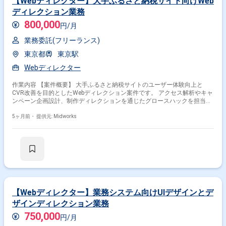
【Webディレクター】大手ふるさと納税サイト向けWeb
ディレクション業務
800,000
円/月
業務委託(フリーランス)
東京都
東京駅
Webディレクター
作業内容 【案件概要】 大手ふるさと納税サイトのユーザー体験向上と
CVR改善を目的としたWebディレクション案件です。 アクセス解析やキャ
ンペーン企画設計、制作ディレクションを通じたグロースハックを担当し
ます。 既存ユーザー向けのアプローチ施策やコミュニケーション設計な
ど、デジタルマーケティング領域全般に携わります。 BtoC向け大規模サ
5ヶ月前・
提供元: Midworks
イトの上流フェーズから関わることができ、地域貢献サービスに携わる機
会があります。 【作業内容】 ・アクセス解析によるユーザー行動分析と
改善施策の立案 ・キャンペーン企画設計と制作ディレクション ・既存ユ
ーザー向け施策やコミュニケーション設計 ・CVR向上のための施策実行と
効果検証 ・関係各部署との調整および進捗管理
【Webディレクター】業務システム向けUIデザインとデ
ザインディレクション業務
750,000
円/月