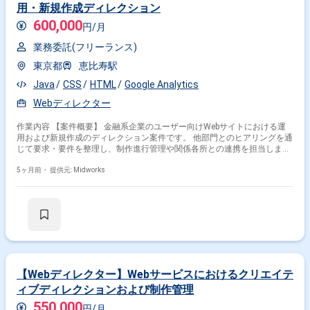
用・新規作成ディレクション
600,000
円/月
業務委託(フリーランス)
東京都
恵比寿駅
Java
CSS
HTML
Google Analytics
Webディレクター
作業内容 【案件概要】 金融系企業のユーザー向けWebサイトにおける運
用および新規作成のディレクション案件です。 他部門とのヒアリングを通
じて要求・要件を整理し、制作進行管理や関係各所との連携を担当しま
す。 UI/UX設計を通じて顧客体験の向上も実施します。 全体の企画・設計
から品質管理まで幅広く関わる案件です 【作業内容】 ・他部門ヒアリン
5ヶ月前・
提供元: Midworks
グを通じたWebサイトの企画・設計 ・要件定義および仕様策定 ・制作進
行管理、スケジュール管理、品質管理 ・グループ会社や関連部門との連
携・コミュニケーション ・UI/UX設計による顧客体験向上のための設計
【Webディレクター】Webサービスにおけるクリエイテ
ィブディレクションおよび制作管理
550,000
円/月