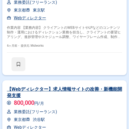
業務委託(フリーランス)
東京都
東京駅
Webディレクター
作業内容 【業務内容】 クライアントのWEBサイトやLPなどのコンテンツ
制作・運用におけるディレクション業務を担当し、クライアントの要望ヒ
アリング、進捗管理やスケジュール調整、ワイヤーフレーム作成、制作物
の品質担保まで幅広く業務を行います。 【作業内容】 ・クライアントの
WEBサイト・LP等のコンテンツ制作・運用におけるディレクション業務全
6ヶ月前・
提供元: Midworks
般 ・クライアントからの要望ヒアリング ・プロジェクト全体の進捗管理
およびスケジュール調整 ・案件進行スケジュールの作成 ・ワイヤーフレ
ームの作成 ・制作物の品質担保 【稼働日数】週5日 【リモート日数】フル
リモート
【Webディレクター】求人情報サイトの改善・新機能開
発支援
800,000
円/月
業務委託(フリーランス)
東京都
渋谷駅
Webディレクター