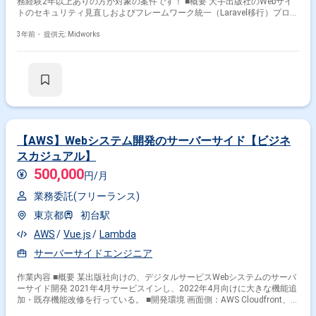
務経験2年以上ありの方が対象の案件です！ ■概要 大手出版社のWebサイ
トのセキュリティ見直しおよびフレームワーク統一（Laravel移行）プロジ
ェクトにおいて、PHP（CakePHP）のコードを基に試験項目書を作成する
業務を担当します。フルリモートでの勤務も可能です。 ■具体的な業務内
3年前・
提供元: Midworks
容 ・PHP（CakePHP）コードの解読および試験項目書の作成 ・セキュリ
ティ改善に伴うコードレビューサポート ・試験項目書の作成および修正
・プロジェクトの進行に伴うコミュニケーション調整 勤務開始時には、プ
ロジェクトの一員として、コミュニケーションを取りながら業務を進めて
頂く予定です。また、緊急時に出社が必要となる場合がございます。 --------
---------------------------------------------------------- 直近の参画案件の経験とご希望に併せた
案件のご紹介をさせて頂きます。 弊社は様々なプロジェクトの提案を強み
としておりますので、お気軽にご相談頂けますと幸いです。 ------------------------
------------------------------------------ ※弊社では、法人、請負いの案件は取り扱っており
【AWS】Webシステム開発のサーバーサイド【ビジネ
ません。
スカジュアル】
500,000
円/月
業務委託(フリーランス)
東京都
初台駅
AWS
Vue.js
Lambda
サーバーサイドエンジニア
作業内容 ■概要 某出版社向けの、デジタルサービスWebシステムのサーバ
ーサイド開発 2021年4月サービスインし、2022年4月向けに大きな機能追
加・既存機能改修を行っている。 ■開発環境 画面側：AWS Cloudfront、
Vue.js API側：AWS Lambda（TypeScript） バッチ側：AWS