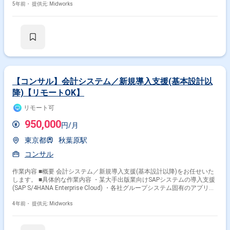
Batch（Fargate構成） DB：AWS Aurora（MySQL）、DynamoDB ■作業環
5年前・
提供元: Midworks
境 Windows/Mac選択可 ■プログラミング言語 TypeScript
■Webフレームワーク Vue.js ■環境・OS AWS
Lambda ■開発工程 詳細設計|実装・構築・単体試験|結合試験
【コンサル】会計システム／新規導入支援(基本設計以
降)【リモートOK】
リモート可
950,000
円/月
東京都
秋葉原駅
コンサル
作業内容 ■概要 会計システム／新規導入支援(基本設計以降)をお任せいた
します。 ■具体的な作業内容 ・某大手出版業向けSAPシステムの導入支援
(SAP S/4HANA Enterprise Cloud) ・各社グループシステム固有のアプリも
統合を行う ・導入モジュールはFI(AP/AR/GL) ・カスタマイズ結果、概要
設計結果を顧客およびプライムベンダーへ説明 ・他モジュール、管理面で
4年前・
提供元: Midworks
の部分で他社ベンダーが入っており、適宜協力しながらの業務を実施