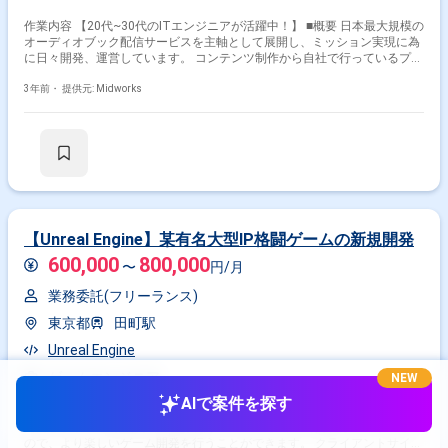
作業内容 【20代~30代のITエンジニアが活躍中！】 ■概要 日本最大規模の
オーディオブック配信サービスを主軸として展開し、ミッション実現に為
に日々開発、運営しています。 コンテンツ制作から自社で行っているプロ
ダクトは、ご利用いただいているお客様向けのアプリ/Webサイトから、パ
ートナーである出版社様とも円滑に連携する為の仕組みや音源管理のシス
3年前・
提供元: Midworks
テムなど多岐にわたります。 より多くの音声コンテンツを産み出し、より
良い聴く体験をお客様へ提供する為にはまだまだ多くのプロダクト/サー
ビス上の課題が山積しています。 ■詳細 現在プロダクトチームは計13名
(エンジニアはサーバー6名、モバイルアプリ3名、デザイナー1名にプロダ
クトマネージャーが3名)で、開発テーマごとに3つのチームに分かれて開
発を進行し、少人数で意思決定して速いスピードで開発していくスタイル
を目指しています。 本ポジションではチームメンバーと一丸となって開
発、改善を進めていきます。 ■得られる経験 ・自らの技術力を活かして幅
広い裁量を持ちチーム創りと事業を伸ばす経験ができる ・ユーザーに近い
【Unreal Engine】某有名大型IP格闘ゲームの新規開発
ToC領域のプロダクト/ビジネスの経験を得る事ができる ・成長市場でサ
600,000
800,000
ービスを10倍に伸ばすようなハイグロースの経験を得る事ができる ・音
〜
円/月
声領域の技術(合成音声、音声読み上げ、ボイス操作)の開発経験を得る事
業務委託(フリーランス)
ができる ・フルリモート、フルフレックスの働きやすい職場環境(文京区
のオフィスに出社も可能)
東京都
田町駅
Unreal Engine
ゲームエンジニア
NEW
AIで案件を探す
作業内容 大手ゲーム会社の某有名大型IP格闘ゲームの新規開発を行ってい
ただきます。 新規開発で企画段階からテストまで全て携わることができる
ので、より楽しいゲーム開発を行うことができます。 クライアントサイド