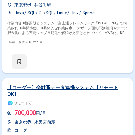
東京都
神谷町駅
Java
SQL
PL/SQL
Linux
Unix
Spring
作業内容 ■概要 既存システムは富士通フレームワーク「INTARFRM」で構
築され10年間稼働。 ■具体的な作業内容 ・デザイン面の不満解消やデータ
肥大化による夜間ジョブ長期化の解消が必要とされていて、AWS化、DB
再選定(Oracle脱却)、フレームワーク「SpringBoot」を採用、などによる
システム再構築を行います。 ■開発環境： ■プログラミング言語：
4年前・
提供元: Midworks
Java(Spring) 等 ■作業工程：基本設計～システムテスト
【コーダー】会計系データ連携システム【リモート
OK】
リモート可
700,000
円/月
東京都
水天宮前駅
コーダー