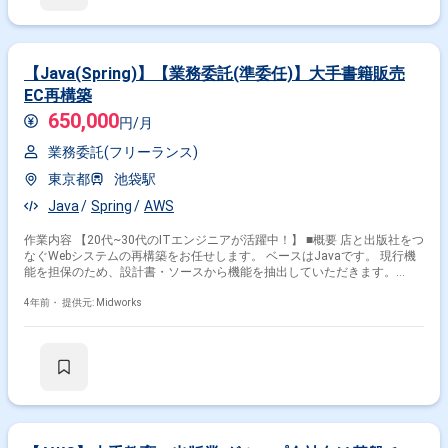
【Java(Spring)】【業務委託(準委任)】大手書籍販売
EC再構築
650,000
円/月
業務委託(フリーランス)
東京都
池袋駅
Java
Spring
AWS
作業内容 【20代~30代のITエンジニアが活躍中！】 ■概要 店と出版社をつ
なぐWebシステムの再構築をお任せします。 ベースはJavaです。 現行機
能を担保のため、設計書・ソースから機能を抽出していただきます。
FS(フィジビリティスタディ)フェーズの実施し、要件定義実施中。 基本設
計以降から増員の予定です。 仕入・営業・物流システムの上級SE、要件
4年前・
提供元: Midworks
定義から主体的にできます。