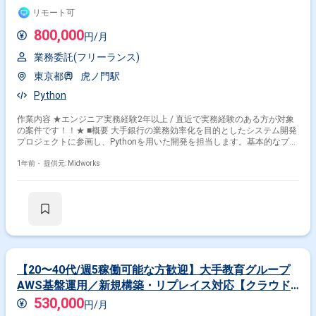
リモート可
800,000
円/月
業務委託(フリーランス)
東京都
虎ノ門駅
Python
作業内容 ★エンジニア実務経験2年以上 / 直近で実務経験のある方が対象
の案件です！！★ ■概要 大手銀行の業務効率化を目的としたシステム開発
プロジェクトに参画し、Pythonを用いた開発を担当します。基本的なプロ
グラム構文の理解・記述ができ、実際にソースコードを書いた経験がある
方が対象となります。モダンJavaScript（React）の理解や、金融情報プロ
1年前・
提供元: Midworks
トコル（FIXプロトコル）に関する知識があると、さらに活躍の幅が広が
ります。 ■具体的な業務内容 ・Pythonを用いた業務効率化システムの開発
・Reactを用いたフロントエンド開発（可能であれば担当） ・Pub/Subモ
デルを活用したシステム設計・実装 ・FIXプロトコル（Python版quickfix）
を活用した金融データ処理
【20〜40代/週5稼働可能な方歓迎】大手教育グループ
AWS基盤運用／新規構築・リプレイス対応【クラウド
エンジニア(AWS)】
530,000
円/月