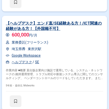
【ヘルプデスク】エンド直/SE経験ある方！/ICT関連の
経験がある方！【外国籍不可】
600,000
円/月
業務委託(フリーランス)
埼玉県
東所沢駅
Google Workspace
ヘルプデスク
SE
作業内容 ■概要 某出版企業向け施設で運用している、システム・ネットワ
ークの 維持運用管理、トラブル対応や新規システム導入に関してのコンサ
ルティング、 ベンダーコントロールのリードをしていただきます。 また
企画展示プランについてICT技術者として課題、問題の指摘、管理、解決
についてもリードしていただきます。 ■具体的な作業内容 ・ICT関連事案
5年前・
提供元: Midworks
相談受付窓口 ・L2ネットワークの論理設計、構築依頼 ・セキュリティゲ
ート等の障害原因検討 ・システム導入のコンサルティング ・サイバーセ
キュリティ対策の検討、提案