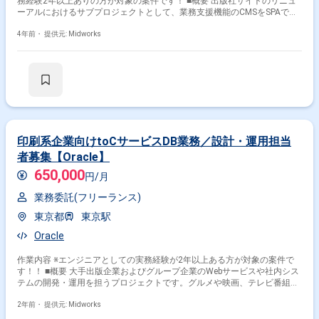
務経験2年以上ありの方が対象の案件です！ ■概要 出版社サイトのリニュ
ーアルにおけるサブプロジェクトとして、業務支援機能のCMSをSPAで開
発する案件です。現在は要件定義フェーズにあり、デザインは完了してい
ます。リードエンジニアやマネージャーのサポートのもと、アジャイル開
4年前・
提供元: Midworks
発を進め、Vue.jsを中心に実装を行います。 ■具体的な業務内容 ・Vue.js
を用いたSPAの開発 ・要件定義に基づく機能要件の実装 ・アジャイル開発
による進行管理 ・TypeScriptを使った実装 ・GCP環境での開発 勤務開始
時には、プロジェクトの一員として、コミュニケーションを取りながら業
務を進めて頂く予定です。また、緊急時に出社が必要となる場合がござい
ます。 ------------------------------------------------------------------ 直近の参画案件の経験とご希
望に併せた案件のご紹介をさせて頂きます。 弊社は様々なプロジェクトの
提案を強みとしておりますので、お気軽にご相談頂けますと幸いです。 ----
-------------------------------------------------------------- ※弊社では、法人、請負いの案件は取り
印刷系企業向けtoCサービスDB業務／設計・運用担当
扱っておりません。
者募集【Oracle】
650,000
円/月
業務委託(フリーランス)
東京都
東京駅
Oracle
作業内容 ※エンジニアとしての実務経験が2年以上ある方が対象の案件で
す！！ ■概要 大手出版企業およびグループ企業のWebサービスや社内シス
テムの開発・運用を担うプロジェクトです。グルメや映画、テレビ番組情
報などを扱うtoC向けWebサービスにおいて、DB設計や構築、運用保守を
担当していただきます。仕様調整が求められるため、ディレクターと仕様
2年前・
提供元: Midworks
を詰めながら作業を進める経験がある方に最適です。 ■具体的な業務内容