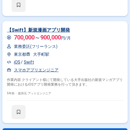
コミュニケーションを取りながら業務を進めて頂く予定です。また、緊急
時に出社が必要となる場合がございます。 --------------------------------------------------------
---------- 直近の参画案件の経験とご希望に併せた案件のご紹介をさせて頂き
ます。 弊社は様々なプロジェクトの提案を強みとしておりますので、お気
軽にご相談頂けますと幸いです。 ------------------------------------------------------------------ ※
弊社では、法人、請負いの案件は取り扱っておりません。
【Swift】新規漫画アプリ開発
700,000
900,000
〜
円/月
業務委託(フリーランス)
東京都
大手町駅
iOS
Swift
スマホアプリエンジニア
作業内容 クライアント様にて開発している大手出版社の新規マンガアプリ
開発におけるiOSアプリ開発業務を行って頂きます。
5年前・
提供元: アットエンジニア