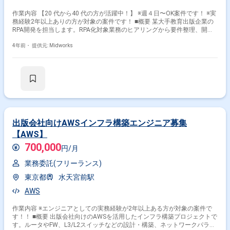
作業内容 【20 代から40 代の方が活躍中！】 ※週４日〜OK案件です！ ※実
務経験2年以上ありの方が対象の案件です！ ■概要 某大手教育出版企業の
RPA開発を担当します。RPA化対象業務のヒアリングから要件整理、開
発、テスト、本番リリースまでを一貫して担当し、WinActorを使用した開
発経験が求められます。 ■具体的な業務内容 ・RPA化対象業務のヒアリン
4年前・
提供元: Midworks
グおよび要件整理 ・WinActorを使用したRPAシナリオの設計および開発
・システムのテストおよび本番リリース対応 ・業務自動化のための技術サ
ポートおよびドキュメント作成 ・プロジェクト進行中の課題解決および技
術サポート ・クライアントとのコミュニケーションおよび調整 勤務開始
時には、プロジェクトの一員として、コミュニケーションを取りながら業
務を進めて頂く予定です。また、緊急時に出社が必要となる場合がござい
ます。 ------------------------------------------------------------------ 直近の参画案件の経験とご希
望に併せた案件のご紹介をさせて頂きます。 弊社は様々なプロジェクトの
提案を強みとしておりますので、お気軽にご相談頂けますと幸いです。 ----
出版会社向けAWSインフラ構築エンジニア募集
-------------------------------------------------------------- ※弊社では、法人、請負いの案件は取り
【AWS】
扱っておりません。
700,000
円/月
業務委託(フリーランス)
東京都
水天宮前駅
AWS
作業内容 ※エンジニアとしての実務経験が2年以上ある方が対象の案件で
す！！ ■概要 出版会社向けのAWSを活用したインフラ構築プロジェクトで
す。ルータやFW、L3/L2スイッチなどの設計・構築、ネットワークパラメ