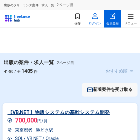
| 2ページ目
出版のフリーランス案件・求人一覧
保存
ログイン
会員登録
メニュー
出版の案件・求人一覧
2ページ目
1405
41-80 / 全
件
新着案件を受け取る
【VB.NET】物販システムの基幹システム開発
700,000
円/月
東京都
勝どき駅
SQL
VB.NET
Oracle