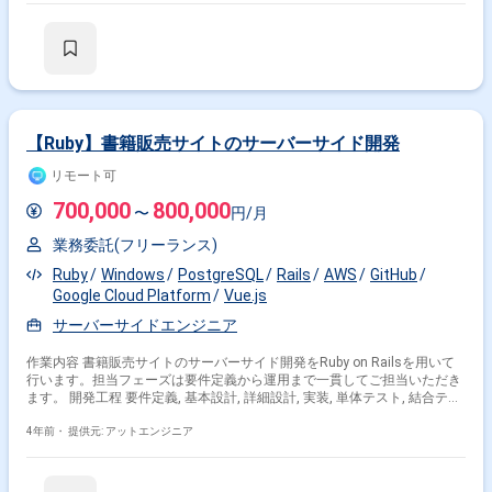
・DB設計および構築業務 ・システムリリース後のDB運用および保守業務
・ディレクターとの仕様調整および折衝業務 ・セキュリティ対応や障害対
応業務 ・状況に応じたプロジェクト参画および作業対応
【Ruby】書籍販売サイトのサーバーサイド開発
リモート可
700,000
800,000
〜
円/月
業務委託(フリーランス)
Ruby
Windows
PostgreSQL
Rails
AWS
GitHub
Google Cloud Platform
Vue.js
サーバーサイドエンジニア
作業内容 書籍販売サイトのサーバーサイド開発をRuby on Railsを用いて
行います。担当フェーズは要件定義から運用まで一貫してご担当いただき
ます。 開発工程 要件定義, 基本設計, 詳細設計, 実装, 単体テスト, 結合テス
ト, システムテスト
4年前・
提供元: アットエンジニア