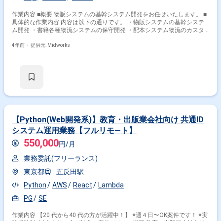
作業内容 ■概要 物販システムの基幹システム開発をお任せいたします。 ■
具体的な作業内容 内容は以下の通りです。 ・物販システムの基幹システ
ム開発 ・書籍各種物流システムの保守開発 ・配本システム物流のカスタ
マイズ ・コンビニ 教育機関 出版社発注 在庫確認 ■開発環境： ■プログラ
ミング言語：VB.NET 等
4年前・
提供元: Midworks
【Python(Web開発系)】教育・出版業会社向け 共通ID
システム運用業務【フルリモ―ト】
550,000
円/月
業務委託(フリーランス)
東京都
五反田駅
Python
AWS
React
Lambda
PG
SE
作業内容 【20 代から40 代の方が活躍中！】 ※週４日〜OK案件です！ ※実