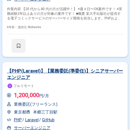
作業内容 【20 代から40 代の方が活躍中！】 ※週４日〜OK案件です！ ※実
務経験2年以上ありの方が対象の案件です！ ■概要 某大手出版社が提供す
る電子コミックサービスのサーバーサイド開発を担当します。PHPおよび
MySQLを用いて、既存システムの追加機能開発や運用を行い、AWSを活用
したサーバー管理やGitでのバージョン管理を実施します。フロントエンド
4年前・
提供元: Midworks
開発の支援も一部担当します。 ■具体的な業務内容 ・PHP(7.x以上)を用い
たサーバーサイド開発 ・MySQLを使用したデータベース管理 ・AWSでの
サーバー管理 ・Gitを利用したバージョン管理 ・追加機能の開発およびシ
ステム運用 ・JavaScript、HTML/CSSを使用したフロントエンド開発支援
勤務開始時には、プロジェクトの一員として、コミュニケーションを取り
ながら業務を進めて頂く予定です。また、緊急時に出社が必要となる場合
がございます。 ------------------------------------------------------------------ 直近の参画案件の経
験とご希望に併せた案件のご紹介をさせて頂きます。 弊社は様々なプロジ
ェクトの提案を強みとしておりますので、お気軽にご相談頂けますと幸い
【PHP(Laravel)】【業務委託(準委任)】シニアサーバー
です。 ------------------------------------------------------------------ ※弊社では、法人、請負いの
エンジニア
案件は取り扱っておりません。
フルリモート
1,200,000
円/月
業務委託(フリーランス)
東京都
本郷三丁目駅
PHP
Laravel
GitHub
サーバーエンジニア