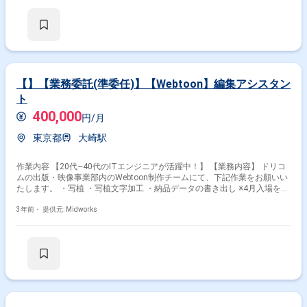
【】【業務委託(準委任)】【Webtoon】編集アシスタン
ト
400,000
円/月
東京都
大崎駅
作業内容 【20代~40代のITエンジニアが活躍中！】 【業務内容】 ドリコ
ムの出版・映像事業部内のWebtoon制作チームにて、下記作業をお願いい
たします。 ・写植 ・写植文字加工 ・納品データの書き出し ※4月入場を想
定しております(応相談)
3年前・
提供元: Midworks