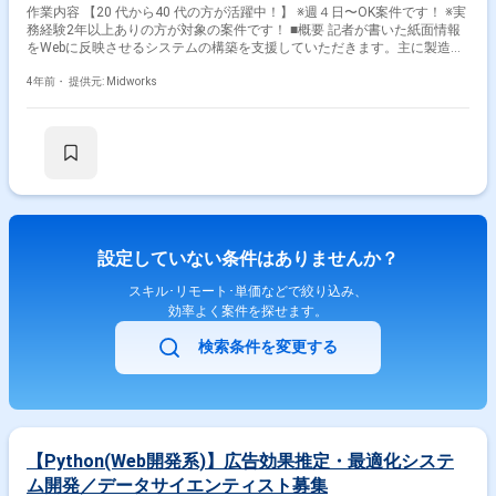
作業内容 【20 代から40 代の方が活躍中！】 ※週４日〜OK案件です！ ※実
務経験2年以上ありの方が対象の案件です！ ■概要 記者が書いた紙面情報
をWebに反映させるシステムの構築を支援していただきます。主に製造お
よびテスト工程を担当し、他人が書いたソースコードの改修作業も発生し
ます。 ■具体的な業務内容 ・記者の書いた記事情報をWebに反映させるシ
4年前・
提供元: Midworks
ステムの実装 ・PHP（CakePHP）を用いたシステムの製造およびテスト
・既存のソースコードの解読および改修作業 ・Webサイトの機能追加およ
び修正対応 ・テストおよびバグ修正の実施 勤務開始時には、プロジェク
トの一員として、コミュニケーションを取りながら業務を進めて頂く予定
です。また、緊急時に出社が必要となる場合がございます。 ------------------------
------------------------------------------ 直近の参画案件の経験とご希望に併せた案件のご
紹介をさせて頂きます。 弊社は様々なプロジェクトの提案を強みとしてお
りますので、お気軽にご相談頂けますと幸いです。 ----------------------------------------
-------------------------- ※弊社では、法人、請負いの案件は取り扱っておりません。
設定していない条件はありませんか？
スキル･リモート･単価などで絞り込み、
効率よく案件を探せます。
検索条件を変更する
【Python(Web開発系)】広告効果推定・最適化システ
ム開発／データサイエンティスト募集