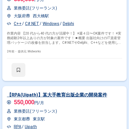
業務委託(フリーランス)
大阪府
西大橋駅
C++
C#.NET
Windows
Delphi
作業内容 【20 代から40 代の方が活躍中！】 ※週４日〜OK案件です！ ※実
務経験2年以上ありの方が対象の案件です！ ■ 概要 出版社向けのIT資産管
理パッケージの改修を担当します。C#.NETやDelphi、C++などを使用した
Windowsアプリケーションの開発経験が求められ、基本設計からテストま
でを担当します。 ■ 具体的な業務内容 ・IT資産管理パッケージの改修 ・
2年前・
提供元: Midworks
C#.NETを使用したWindowsアプリケーション開発 ・基本設計およびテス
トの実施 ・出版社向けシステムの保守および改善 勤務開始時には、プロ
ジェクトの一員として、コミュニケーションを取りながら業務を進めて頂
く予定です。また、緊急時に出社が必要となる場合がございます。 ------------
------------------------------------------------------ 直近の参画案件の経験とご希望に併せた案
件のご紹介をさせて頂きます。 弊社は様々なプロジェクトの提案を強みと
しておりますので、お気軽にご相談頂けますと幸いです。 ----------------------------
-------------------------------------- ※弊社では、法人、請負いの案件は取り扱っておりま
せん。
【RPA(Uipath)】某大手教育出版企業の開発案件
550,000
円/月
業務委託(フリーランス)
東京都
東京駅
RPA
Uipath