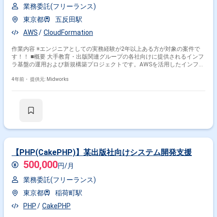
業務委託(フリーランス)
東京都
五反田駅
AWS
CloudFormation
作業内容 ※エンジニアとしての実務経験が2年以上ある方が対象の案件で
す！！ ■概要 大手教育・出版関連グループの各社向けに提供されるインフ
ラ基盤の運用および新規構築プロジェクトです。AWSを活用したインフラ
整備を通じて、DX推進やサービス拡大に対応します。設計工程から運用ま
で幅広い業務を担当します。 ■具体的な業務内容 ・AWSを用いたWebサー
4年前・
提供元: Midworks
ビスおよび基幹システムの基盤運用 ・新規サービスの構築およびリプレイ
ス対応（設計〜運用） ・AWS（EC2、VPC、Route53、CloudFormationな
ど）の利用および設定 ・グループ企業からのインフラ整備依頼への対応
・運用効率を考慮したプロセス改善およびドキュメント作成
【PHP(CakePHP)】某出版社向けシステム開発支援
500,000
円/月
業務委託(フリーランス)
東京都
稲荷町駅
PHP
CakePHP