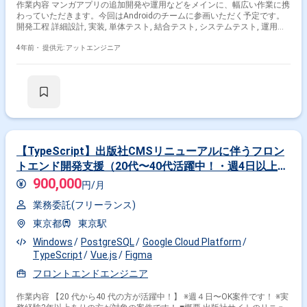
作業内容 マンガアプリの追加開発や運用などをメインに、幅広い作業に携
わっていただきます。今回はAndroidのチームに参画いただく予定です。
開発工程 詳細設計, 実装, 単体テスト, 結合テスト, システムテスト, 運用・
保守
4年前・
提供元: アットエンジニア
【TypeScript】出版社CMSリニューアルに伴うフロン
トエンド開発支援（20代〜40代活躍中！・週4日以上稼
働可能な方にぴったり！）
900,000
円/月
業務委託(フリーランス)
東京都
東京駅
Windows
PostgreSQL
Google Cloud Platform
TypeScript
Vue.js
Figma
フロントエンドエンジニア
作業内容 【20 代から40 代の方が活躍中！】 ※週４日〜OK案件です！ ※実