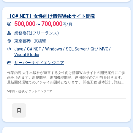
【C#.NET】女性向け情報Webサイト開発
500,000
700,000
〜
円/月
業務委託(フリーランス)
東京都
京橋駅
Java
C#.NET
Windows
SQL Server
Git
MVC
Visual Studio
サーバーサイドエンジニア
作業内容 大手出版社が運営する女性向け情報Webサイトの開発案件にご参
画を頂きます。新規開発、追加機能開発、運用保守のご担当を頂きます。
最新開発環境でのアジャイル開発となります。 開発工程 基本設計, 詳細設
計, 実装, 単体テスト, 結合テスト, システムテスト
5年前・
提供元: アットエンジニア