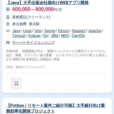
【Java】大手出版会社様向けWEBアプリ開発
600,000
800,000
〜
円/月
業務委託(フリーランス)
東京都
東京駅
Java
Linux
Unix
Spring
Struts
Seasar2
Apache
Tomcat
Eclipse
Git
JIRA
MVC
CentOS
サーバーサイドエンジニア
作業内容 ・画面開発が中心 ・開発ディレクターとの要件ストロークから
設計、開発、テストの一連の業務 ビジネスサイドとのやり取りも発生し
ます 開発工程 基本設計, 詳細設計, 実装
5年前・
提供元: アットエンジニア
【Python / リモート案件ご紹介可能】大手銀行向け業
務効率化開発プロジェクト