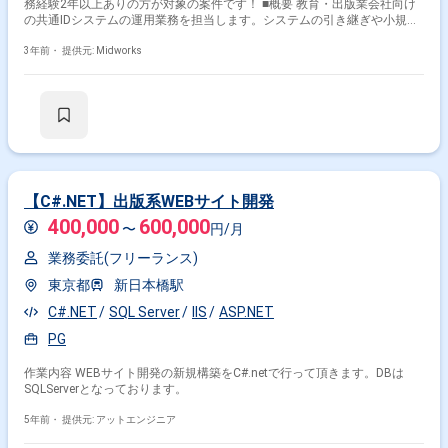
務経験2年以上ありの方が対象の案件です！ ■概要 教育・出版業会社向け
の共通IDシステムの運用業務を担当します。システムの引き継ぎや小規模
な改修も含まれます。 ■具体的な業務内容 ・共通IDシステムの運用業務 ・
システムの小規模改修および設計・開発 ・AWSやPython、Reactを用いた
3年前・
提供元: Midworks
開発 勤務開始時には、プロジェクトの一員として、コミュニケーションを
取りながら業務を進めて頂く予定です。また、緊急時に出社が必要となる
場合がございます。 ------------------------------------------------------------------ 直近の参画案件
の経験とご希望に併せた案件のご紹介をさせて頂きます。 弊社は様々なプ
ロジェクトの提案を強みとしておりますので、お気軽にご相談頂けますと
幸いです。 ------------------------------------------------------------------ ※弊社では、法人、請負
いの案件は取り扱っておりません。
【C#.NET】出版系WEBサイト開発
400,000
600,000
〜
円/月
業務委託(フリーランス)
東京都
新日本橋駅
C#.NET
SQL Server
IIS
ASP.NET
PG
作業内容 WEBサイト開発の新規構築をC#.netで行って頂きます。DBは
SQLServerとなっております。
5年前・
提供元: アットエンジニア