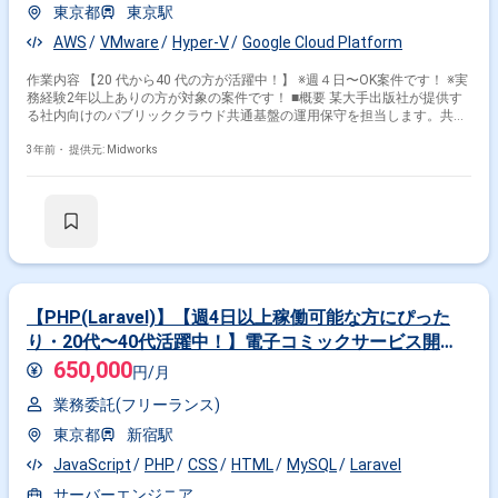
東京都
東京駅
AWS
VMware
Hyper-V
Google Cloud Platform
作業内容 【20 代から40 代の方が活躍中！】 ※週４日〜OK案件です！ ※実
務経験2年以上ありの方が対象の案件です！ ■概要 某大手出版社が提供す
る社内向けのパブリッククラウド共通基盤の運用保守を担当します。共通
機能である認証基盤やログ収集機能の運用保守を行い、システムの安定稼
働を支える重要な役割です。AWSまたはGCPの運用保守経験がある方が求
3年前・
提供元: Midworks
められています。 ■具体的な業務内容 ・AWSまたはGCPを使用したクラウ
ド共通基盤の運用保守 ・認証基盤およびログ収集機能の運用およびメンテ
ナンス ・システムの問題検知および課題解決の提案・実施 ・インフラの
運用・監視業務のサポート ・新しい技術導入時の調査および実装支援 勤
務開始時には、プロジェクトの一員として、コミュニケーションを取りな
がら業務を進めて頂く予定です。また、緊急時に出社が必要となる場合が
ございます。 ------------------------------------------------------------------ 直近の参画案件の経験
とご希望に併せた案件のご紹介をさせて頂きます。 弊社は様々なプロジェ
クトの提案を強みとしておりますので、お気軽にご相談頂けますと幸いで
【PHP(Laravel)】【週4日以上稼働可能な方にぴった
す。 ------------------------------------------------------------------ ※弊社では、法人、請負いの案
り・20代〜40代活躍中！】電子コミックサービス開
件は取り扱っておりません。
発！サーバーエンジニアを募集
650,000
円/月
業務委託(フリーランス)
東京都
新宿駅
JavaScript
PHP
CSS
HTML
MySQL
Laravel
サーバーエンジニア