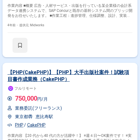
作業内容 ■概要 広告・人材サービス・出版を行っている某企業様の会計系
データ連携システムで、SAP Concurと既存の基幹システム間のブリッジ開
発をお任せいたします。 ■作業工程：進捗管理、仕様調整、設計、実装、
テスト
4年前・
提供元: Midworks
【PHP(CakePHP)】【PHP】大手出版社案件！試験項
目書作成業務（CakePHP）
フルリモート
750,000
円/月
業務委託(フリーランス)
東京都
恵比寿駅
PHP
CakePHP
作業内容 【20 代から40 代の方が活躍中！】 ※週４日〜OK案件です！ ※実