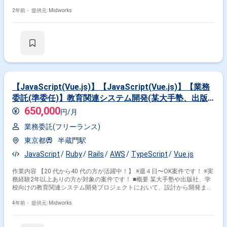
ータシートや構成図の作成を通じて、システム全体のネットワーク環境を
把握・構築します。また、物理作業（ラッキングや結線）やネットワーク
2年前・
提供元: Midworks
テスト計画の作成・実施も担当していただきます。協調性を重視し、チー
ムでの連携を大切にできる方を歓迎します。 ■具体的な業務内容 ・AWSを
活用したパブリッククラウドの設計および構築 ・ルータ、FW、L3/L2スイ
ッチ（Cisco製品）の設計および構築 ・ネットワークパラメータシートや
構成図の作成およびネットワークの把握 ・ラッキングや結線などの物理作
業 ・ネットワークテスト計画の作成および実施
【JavaScript(Vue.js)】【JavaScript(Vue.js)】【業務
委託(準委任)】教育関連システム開発(某大手塾、出版
社、学校等)
650,000
円/月
業務委託(フリーランス)
東京都
半蔵門駅
JavaScript
Ruby
Rails
AWS
TypeScript
Vue.js
作業内容 【20 代から40 代の方が活躍中！】 ※週４日〜OK案件です！ ※実
務経験2年以上ありの方が対象の案件です！ ■概要 某大手塾や出版社、学
校向けの教育関連システム開発プロジェクトにおいて、設計から開発まで
を担当いただきます。Vue.jsやTypeScriptを使用したフロントエンド開発
やAPI連携が主な作業となります。 ■具体的な作業内容 ・教育関連プロジ
4年前・
提供元: Midworks
ェクトの設計および開発作業 ・Vue.js、TypeScriptを使用したフロントエ
ンド開発 ・API連携の実装 勤務開始時には、プロジェクトの一員として、