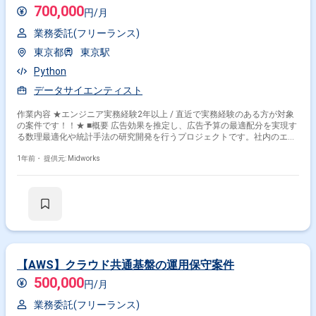
700,000
円/月
業務委託(フリーランス)
東京都
東京駅
Python
データサイエンティスト
作業内容 ★エンジニア実務経験2年以上 / 直近で実務経験のある方が対象
の案件です！！★ ■概要 広告効果を推定し、広告予算の最適配分を実現す
る数理最適化や統計手法の研究開発を行うプロジェクトです。社内のエン
ジニアと連携しながら、非線形数理最適化や状態空間モデルなどを活用
し、広告効果をより正確に推定する手法を開発します。また、研究成果を
1年前・
提供元: Midworks
PoCやプロトタイプとして実装し、他プロダクトへの応用も視野に入れて
います。統計学や機械学習を活かし、マーケティング分野に貢献できる案
件です。 ■具体的な業務内容 ・広告効果推定のための統計・機械学習手法
の研究および開発 ・広告予算配分のための数理最適化手法の開発および実
装 ・PoCやプロトタイプの実装（Python、Jupyter Notebook等を使用） ・
統計的因果推論を基にした広告効果推定手法の探求 ・社内エンジニアとの
協業によるプロダクト開発
【AWS】クラウド共通基盤の運用保守案件
500,000
円/月
業務委託(フリーランス)