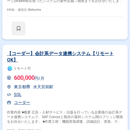
ージ(WalkMe)を使ったシステムの要件定義～開発までをお任せいたしま
す。 ■具体的な作業内容 ・パッケージ機能調査／要件定義／基本設計／製
造／テスト設計/テスト実施 ・マネジメントのサポートなど
4年前・
提供元: Midworks
【コーダー】会計系データ連携システム【リモート
OK】
リモート可
600,000
円/月
東京都
水天宮前駅
SQL
コーダー
作業内容 ■概要 広告・人材サービス・出版を行っている企業様の会計系デ
ータ連携システムで、SAP Concurと既存の基幹システム間のブリッジ開発
をお任せいたします。 ■作業工程：機能実装調査、詳細設計、実装、テス
ト