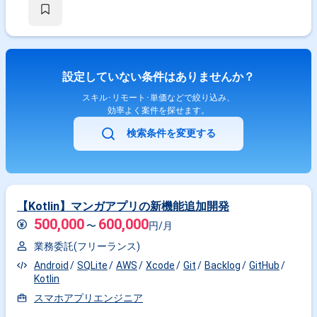
設定していない条件はありませんか？
スキル･リモート･単価などで絞り込み、
効率よく案件を探せます。
検索条件を変更する
【Kotlin】マンガアプリの新機能追加開発
500,000
600,000
〜
円/月
業務委託(フリーランス)
Android
SQLite
AWS
Xcode
Git
Backlog
GitHub
Kotlin
スマホアプリエンジニア