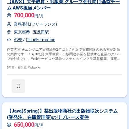
【AWS】大手教育・出版業 グループ会社向け基盤チー
ム AWS担当メンバー
700,000
円/月
業務委託(フリーランス)
東京都
五反田駅
AWS
CloudFormation
作業内容 ★エンジニア実務経験2年以上 / 直近で実務経験のある方が対象
の案件です！！★ ■概要 大手教育・出版関連事業を提供する企業のグルー
プ会社向けに、Webサービスや基幹システムのインフラ基盤構築、運用を
担当します。DX推進のためのインフラ整備に貢献します。 ■具体的な業務
内容 ・AWSを使用したインフラ基盤の設計および構築 ・サーバ運用およ
5年前・
提供元: Midworks
び構築作業 ・グループ各企業との調整および運用支援
【Java(Spring)】某出版物商社の出版物取次システム
(受発注、在庫管理等)のリプレース案件
650,000
円/月