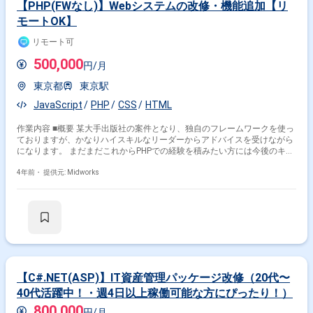
【PHP(FWなし)】Webシステムの改修・機能追加【リ
モートOK】
リモート可
500,000
円/月
東京都
東京駅
JavaScript
PHP
CSS
HTML
作業内容 ■概要 某大手出版社の案件となり、独自のフレームワークを使っ
ておりますが、かなりハイスキルなリーダーからアドバイスを受けながら
になります。 まだまだこれからPHPでの経験を積みたい方には今後のキャ
リアを考えて、かなりステップアップになる案件となります。
4年前・
提供元: Midworks
【C#.NET(ASP)】IT資産管理パッケージ改修（20代〜
40代活躍中！・週4日以上稼働可能な方にぴったり！）
800,000
円/月