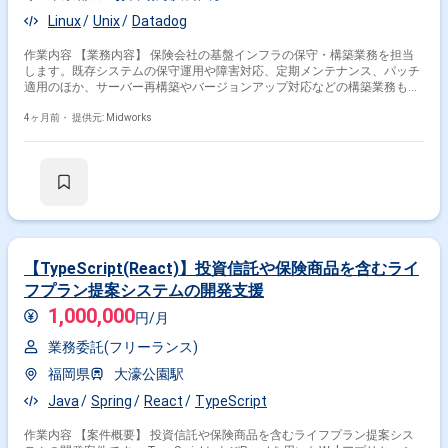
Linux
Unix
Datadog
作業内容 【業務内容】 保険会社の基盤インフラの保守・構築業務を担当
します。既存システムの保守運用や障害対応、定期メンテナンス、パッチ
適用のほか、サーバー再構築やバージョンアップ対応などの構築業務も行
います。A-AUTOやDataDogを用いた運用系製品チームの一員として活動
します。 【作業内容】 ・障害発生時の原因調査と対応 ・定期的なシステ
4ヶ月前・
提供元: Midworks
ムメンテナンスの仕組み構築 ・OSやミドルウェアのパッチ適用作業 ・サ
ーバーの再構築作業 ・システムのバージョンアップ作業
【TypeScript(React)】投資信託や保険商品を含むライ
フプラン提案システムの開発支援
1,000,000
円/月
業務委託(フリーランス)
福岡県
大濠公園駅
Java
Spring
React
TypeScript
作業内容 【案件概要】 投資信託や保険商品を含むライフプラン提案シス