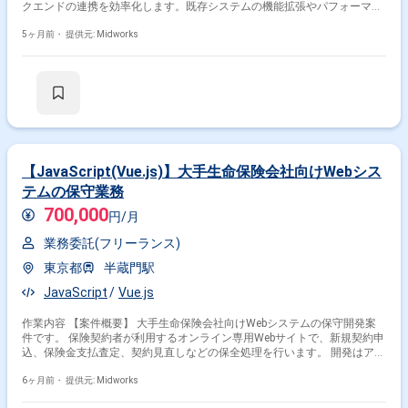
クエンドの連携を効率化します。既存システムの機能拡張やパフォーマン
ス向上を通じてユーザー体験を改善します。 【作業内容】 ・Salesforceフ
ロントエンドの機能改修 ・富士通財務会計システムとのデータ連携強化
5ヶ月前・
提供元: Midworks
・AWSクラウド環境でのシステム改修 ・HULFT Squareを用いたETL処理
によるデータ連携 ・既存システムのパフォーマンス改善
【JavaScript(Vue.js)】大手生命保険会社向けWebシス
テムの保守業務
700,000
円/月
業務委託(フリーランス)
東京都
半蔵門駅
JavaScript
Vue.js
作業内容 【案件概要】 大手生命保険会社向けWebシステムの保守開発案
件です。 保険契約者が利用するオンライン専用Webサイトで、新規契約申
込、保険金支払査定、契約見直しなどの保全処理を行います。 開発はアジ
ャイル（スクラム）開発で進めています。 【作業内容】 ・既存Webシス
テムの保守・改修対応 ・Vue.jsを用いたフロントエンド保守開発 ・機能追
6ヶ月前・
提供元: Midworks
加や不具合修正の設計、実装、テスト ・スクラムチーム内でのタスク管理