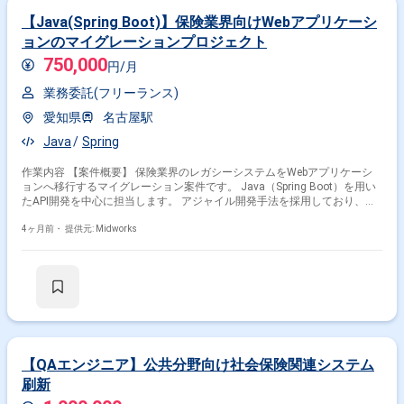
【Java(Spring Boot)】保険業界向けWebアプリケーシ
ョンのマイグレーションプロジェクト
750,000
円/月
業務委託(フリーランス)
愛知県
名古屋駅
Java
Spring
作業内容 【案件概要】 保険業界のレガシーシステムをWebアプリケーシ
ョンへ移行するマイグレーション案件です。 Java（Spring Boot）を用い
たAPI開発を中心に担当します。 アジャイル開発手法を採用しており、短
期間での機能追加や改善を行います。 既存システムの機能を活かしつつ、
安定したWeb環境の構築を目指す案件です。 【作業内容】 ・
4ヶ月前・
提供元: Midworks
Java（Spring Boot）を用いたAPI開発 ・既存レガシーシステムからのマイ
グレーション対応 ・アジャイル開発におけるタスク管理・進捗報告 ・単
体テストおよび結合テスト ・開発成果物のレビューおよび改善提案
【QAエンジニア】公共分野向け社会保険関連システム
刷新