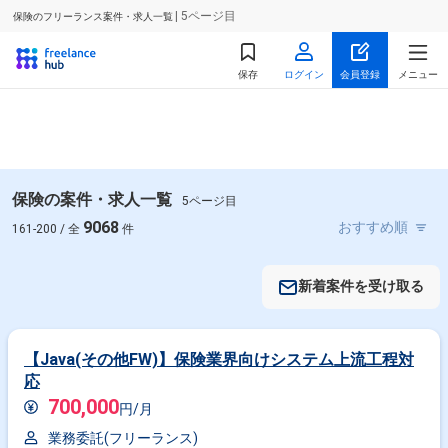
| 5ページ目
保険のフリーランス案件・求人一覧
保存
ログイン
会員登録
メニュー
保険の案件・求人一覧
5ページ目
9068
161-200 / 全
件
新着案件を受け取る
【Java(その他FW)】保険業界向けシステム上流工程対
応
700,000
円/月
業務委託(フリーランス)