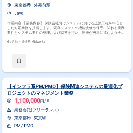
東京都
外苑前駅
Java
作業内容 【業務内容】 保険会社向けシステムにおける上流工程を中心と
した対応業務を担当します。既存システムの機能改修や保守に関わる業務
要件とシステム要件の整理および調整を行い、開発が円滑に進むよう全体
を支援します。開発ベンダーが作成する設計書のレビューや指摘事項の整
理を通じて品質向上を図り、受け入れテストに向けたテストケース作成に
6ヶ月前・
提供元: Midworks
も携わります。また、システムに関する問い合わせ対応やQA対応を行
い、関係者間の調整役としてプロジェクトの安定推進に貢献します。保険
業界の業務知識を活かしながら、上流工程を担うポジションです。 【作業
内容】 ・業務要件とシステム要件のすり合わせおよび調整 ・システムに
関する問い合わせ対応および回答作成 ・品質保証を目的としたQA対応 ・
開発ベンダー作成設計書のレビューおよびフィードバック ・受け入れテス
ト向けテストケース作成 ・関係者間の調整および情報整理
【インフラ系PM/PMO】保険関連システムの最適化プ
ロジェクトのマネジメント業務
1,100,000
円/月
業務委託(フリーランス)
東京都
東京駅
PM
PMO