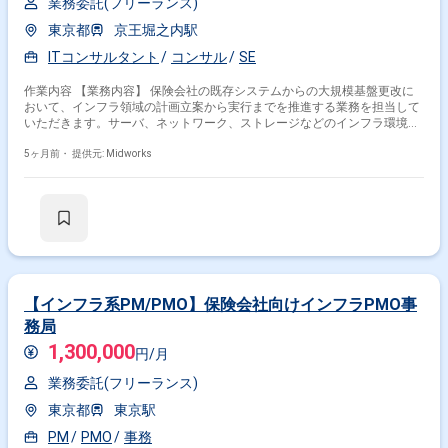
業務委託(フリーランス)
東京都
京王堀之内駅
ITコンサルタント
コンサル
SE
作業内容 【業務内容】 保険会社の既存システムからの大規模基盤更改に
おいて、インフラ領域の計画立案から実行までを推進する業務を担当して
いただきます。サーバ、ネットワーク、ストレージなどのインフラ環境構
築やデータ移行管理、課題解決を通じて安定稼働に貢献します。 【作業内
容】 ・インフラ環境全体の計画立案と設計 ・データ移行計画の策定と実
5ヶ月前・
提供元: Midworks
行、データ検証 ・サーバ、ネットワーク、ストレージ等のインフラ構築・
保守・運用 ・移行に伴う課題の特定と解決策の提案・実行
【インフラ系PM/PMO】保険会社向けインフラPMO事
務局
1,300,000
円/月
業務委託(フリーランス)
東京都
東京駅
PM
PMO
事務