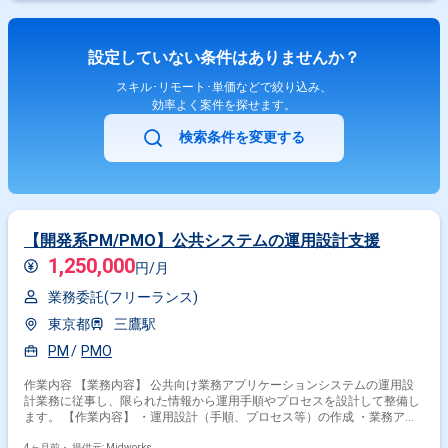
設定していない条件はありませんか？
スキル･リモート･単価などで絞り込み、
効率よく案件を探せます。
検索条件を変更する
【開発系PM/PMO】公共システムの運用設計支援
1,250,000
円/月
業務委託(フリーランス)
東京都
三鷹駅
PM
PMO
作業内容 【業務内容】 公共向け業務アプリケーションシステムの運用設
計業務に従事し、限られた情報から運用手順やプロセスを設計して整備し
ます。 【作業内容】 ・運用設計（手順、プロセス等）の作成 ・業務アプ
リケーション開発における運用設計支援 ・関連ドキュメントの作成 ・シ
4ヶ月前・
提供元: Midworks