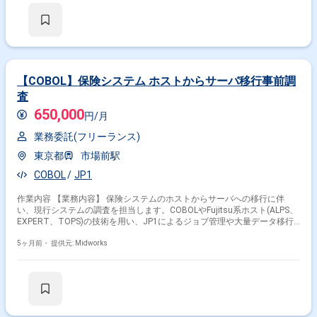
ク推進 ・移行判定業務の推進（システム切り替え可否チェック） ・一斉
打鍵業務の推進（大量アクセス時のパフォーマンステスト実施）
【COBOL】保険システム ホストからサーバ移行事前調
査
650,000
円/月
業務委託(フリーランス)
東京都
市場前駅
COBOL
JP1
作業内容 【業務内容】 保険システムのホストからサーバへの移行に伴
い、現行システムの調査を担当します。COBOLやFujitsu系ホスト(ALPS、
EXPERT、TOPS)の技術を用い、JP1によるジョブ管理や大量データ移行
の課題を整理し、システム移行に向けた準備を行います。 【作業内容】
・ホストシステムからサーバへの移行に伴う現行調査 ・COBOLおよび
5ヶ月前・
提供元: Midworks
Fujitsu系ホスト(ALPS、EXPERT、TOPS)を使用した調査 ・JP1によるジ
ョブ管理状況の確認 ・大量資産およびデータ移行に関する課題整理 ・市
場前での常駐勤務およびテレワーク併用