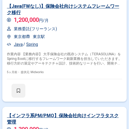
【Java(FWなし)】保険会社向けシステムフレームワー
ク移行
1,200,000
円/月
業務委託(フリーランス)
東京都
東京駅
Java
Spring
作業内容 【業務内容】 大手保険会社の既存システム（TERASOLUNA）を
Spring Bootに移行するフレームワーク刷新業務を担当していただきます。
移行方針の策定やアーキテクチャ設計、技術的なリードを行い、開発チー
ムの支援や進捗管理を通じて安定したシステム稼働に貢献します。 【作業
内容】 ・TERASOLUNAアプリケーションのSpring Bootへのコード移行 ・
5ヶ月前・
提供元: Midworks
Spring Bootアーキテクチャ設計と実装 ・移行に伴うデータベース設計変
更 ・テストケース作成と実行（単体テスト、結合テスト） ・開発チーム
への技術指導と進捗管理 ・関係者との定例会議や進捗報告
【インフラ系PM/PMO】保険会社向けインフラタスク
管理