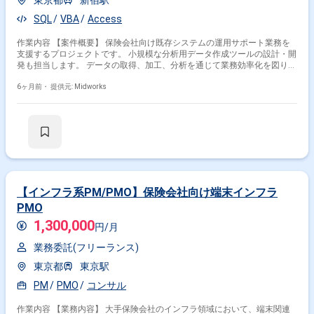
東京都
新宿駅
SQL
VBA
Access
作業内容 【案件概要】 保険会社向け既存システムの運用サポート業務を
支援するプロジェクトです。 小規模な分析用データ作成ツールの設計・開
発も担当します。 データの取得、加工、分析を通じて業務効率化を図りま
す。 ユーザー要件の定義やテストにも関与し、現場との連携を重視しま
す。 運用サポートと開発の両面で経験を積める案件です。 【作業内容】
6ヶ月前・
提供元: Midworks
・分析用データ作成ツールの設計・開発 ・既存システム運用サポート ・
データ取得、加工、分析業務 ・ユーザー要件定義の実施 ・ユーザーテス
トの実施
【インフラ系PM/PMO】保険会社向け端末インフラ
PMO
1,300,000
円/月
業務委託(フリーランス)
東京都
東京駅
PM
PMO
コンサル
作業内容 【業務内容】 大手保険会社のインフラ領域において、端末関連