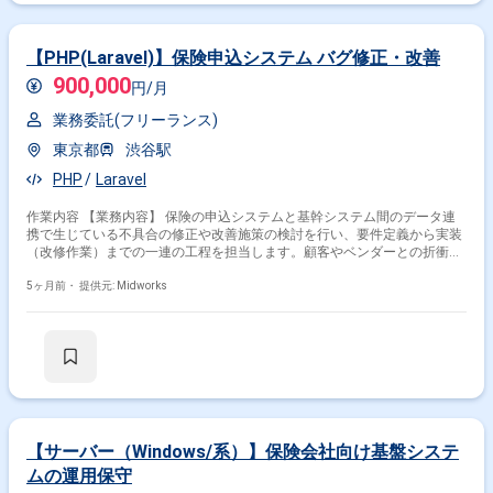
【PHP(Laravel)】保険申込システム バグ修正・改善
900,000
円/月
業務委託(フリーランス)
東京都
渋谷駅
PHP
Laravel
作業内容 【業務内容】 保険の申込システムと基幹システム間のデータ連
携で生じている不具合の修正や改善施策の検討を行い、要件定義から実装
（改修作業）までの一連の工程を担当します。顧客やベンダーとの折衝を
通じて、システムの安定運用と改善を目指します。 【作業内容】 ・要件
5ヶ月前・
提供元: Midworks
定義、工数見積の作成 ・顧客やベンダーとの折衝 ・バグ修正
【サーバー（Windows/系）】保険会社向け基盤システ
ムの運用保守