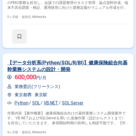
のPMO業務を担当し、会議での課題整理やタスク管理、論点資料作成、端
末不具合調査・検証、運用移管に向けた業務定義やマニュアル作成を行い
ます。 【作業内容】 ・会議における課題・タスクの整理と解決策の提案
・要決定事項や議題に関する論点整理資料の作成 ・PC、タブレット、プ
5ヶ月前・
提供元: Midworks
リンター、ルータ等の端末における不具合調査と検証 ・運用移管に向けた
業務フローの定義と運用マニュアルの作成
【データ分析系(Python/SQL/R/BI)】健康保険組合向基
幹業務システムの設計・開発
600,000
円/月
業務委託(フリーランス)
東京都
東京駅
Python
SQL
VB.NET
SQL Server
作業内容 【案件概要】 健康保険組合向けの基幹業務システム開発案件で
す。 VB.NETおよびSQLServerを用いた改修作業（設計からテストまで）
を担当していただきます。 参画開始時期の前倒しも相談可能です。 【作
業内容】 ・業務システム改修における設計、開発、テスト作業 ・既存シ
ステムの機能改善、修正対応 ・SQLServerを用いたデータ処理およびプロ
6ヶ月前・
提供元: Midworks