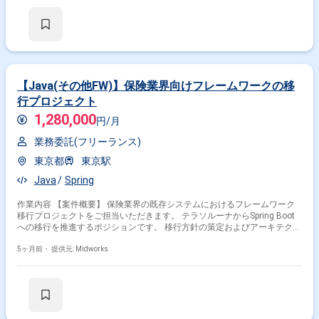
および進捗報告
【Java(その他FW)】保険業界向けフレームワークの移
行プロジェクト
1,280,000
円/月
業務委託(フリーランス)
東京都
東京駅
Java
Spring
作業内容 【案件概要】 保険業界の既存システムにおけるフレームワーク
移行プロジェクトをご担当いただきます。 テラソルーナからSpring Boot
への移行を推進するポジションです。 移行方針の策定およびアーキテクチ
ャ設計を中心に、技術面からプロジェクトを牽引していただきます。 各種
管理業務にも関与し、円滑な移行と品質確保を実現する役割です。 【作業
5ヶ月前・
提供元: Midworks
内容】 ・テラソルーナからSpring Bootへの移行方針策定 ・移行に伴うア
ーキテクチャ設計 ・既存資産の調査および影響範囲整理 ・プロジェクト
管理および課題管理 ・開発チームへの技術支援およびレビュー