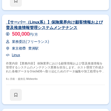
【サーバー（Linux系）】保険業界向け顧客情報および
普及推進情報管理システムメンテナンス
500,000
円/月
業務委託(フリーランス)
東京都
豊洲駅
Linux
作業内容 【業務内容】 保険業界における顧客情報および普及推進情報を
管理するシステムのメンテナンス業務を担当します。ホスト環境で作成さ
れた各種データをOracleDBへ取り込むためのデータ編集や加工処理を中心
に、システムの安定運用および品質維持を支援します。詳細設計フェーズ
から参画し、既存システムの仕様を理解した上で、将来のリリースを見据
6ヶ月前・
提供元: Midworks
えた対応を行います。 【作業内容】 ・ホストで作成されたデータの内容
確認 ・OracleDB取り込み向けデータ編集および加工 ・データ変換処理の
設計および実装 ・詳細設計書の作成および修正 ・テスト実施および不具
合修正 ・システムメンテナンス対応