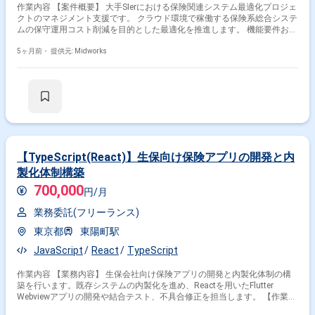
作業内容 【案件概要】 大手SIerにおける保険関連システム最適化プロジェ
クトのマネジメント支援です。 クラウド環境で稼働する保険系総合システ
ムの保守運用コスト削減を目的とした最適化を推進します。 機能要件およ
び非機能要件の見直しやシステム改修を進めるフェーズにあり、各調達区
分で開発が開始されています。 社員代替として体制整理やスケジュール共
5ヶ月前・
提供元: Midworks
有を行い、プロジェクトの円滑な推進をリードするポジションです。 【作
業内容】 ・システム最適化プロジェクト全体の進捗管理および課題管理
・体制および役割分担の整理と関係者間調整 ・機能要件および非機能要件
見直しに伴う推進支援 ・更改スケジュール管理および情報共有 ・各開発
チームとの連携および報告対応
【TypeScript(React)】生保向け保険アプリの開発と内
製化体制構築
700,000
円/月
業務委託(フリーランス)
東京都
東陽町駅
JavaScript
React
TypeScript
作業内容 【業務内容】 生保会社向け保険アプリの開発と内製化体制の構
築を行います。既存システムの内製化を進め、Reactを用いたFlutter
Webviewアプリの開発や結合テスト、不具合修正を担当します。 【作業内
容】 ・Reactを用いたFlutter Webviewアプリの開発 ・結合テストの実施と