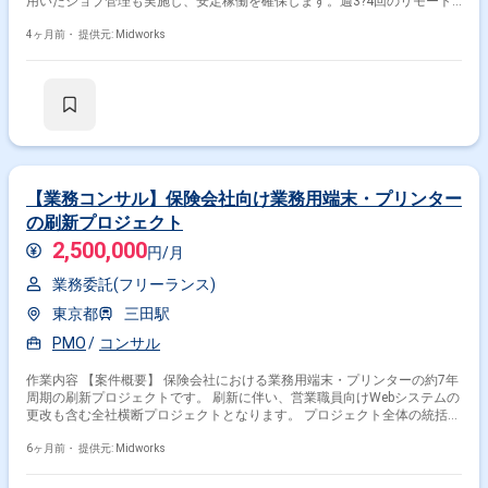
用いたジョブ管理も実施し、安定稼働を確保します。週3?4回のリモート
勤務を活用しつつ、オフィスでの作業も行います。 【作業内容】 ・RHEL
サーバーの構築 ・Windowsサーバーの構築 ・サーバー試験の実施 ・JP1
4ヶ月前・
提供元: Midworks
によるジョブ管理設定
【業務コンサル】保険会社向け業務用端末・プリンター
の刷新プロジェクト
2,500,000
円/月
業務委託(フリーランス)
東京都
三田駅
PMO
コンサル
作業内容 【案件概要】 保険会社における業務用端末・プリンターの約7年
周期の刷新プロジェクトです。 刷新に伴い、営業職員向けWebシステムの
更改も含む全社横断プロジェクトとなります。 プロジェクト全体の統括に
加え、「テスト・移行」チームでの移行判定や一斉打鍵タスクの推進を担
当します。 移行判定ではシステム切り替えの可否チェックを実施し、一斉
6ヶ月前・
提供元: Midworks
打鍵では大量アクセス時のパフォーマンステストを実施します。 【作業内
容】 ・プロジェクト全体の統括 ・「テスト・移行」チームにおけるタス