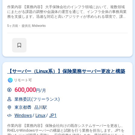
作業内容 【業務内容】 大手保険会社のインフラ領域において、複数領域
にまたがる課題の調整や会議体の運営を通じて、インフラ全体の事務局業
務を支援します。迅速な対応と高いアジリティが求められる環境で、課題
解決や各部署との連携を推進します。 【作業内容】 ・アプリケーショ
ン、ビジネス、インフラ全体など複数領域にまたがる課題の調整 ・大規模
5ヶ月前・
提供元: Midworks
課題や横断的課題の解決に向けた計画立案と実行管理 ・関係各部署との調
整、会議への参加、議事録作成
【サーバー（Linux系）】保険業務サーバー更改と構築
リモート可
600,000
円/月
業務委託(フリーランス)
東京都
品川駅
Windows
Linux
JP1
作業内容 【業務内容】 保険会社向けの既存システムサーバーを更改し、
RHELやWindowsサーバーの構築と試験を行う業務を担当します。JP1を