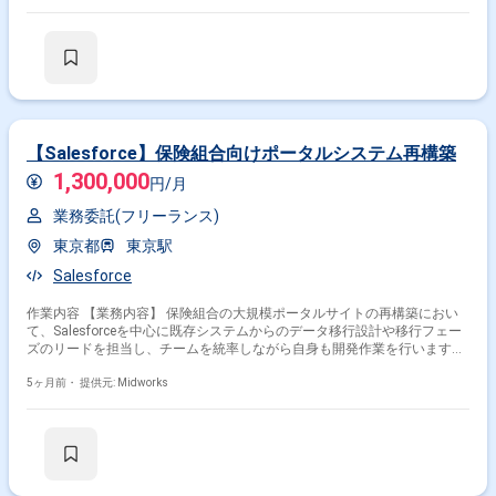
グラム調整 ・開発チームとの調整・進捗確認
【Salesforce】保険組合向けポータルシステム再構築
1,300,000
円/月
業務委託(フリーランス)
東京都
東京駅
Salesforce
作業内容 【業務内容】 保険組合の大規模ポータルサイトの再構築におい
て、Salesforceを中心に既存システムからのデータ移行設計や移行フェー
ズのリードを担当し、チームを統率しながら自身も開発作業を行います。
【作業内容】 ・SFDCを中心とした移行設計 ・現行システムから抽出した
データを新システムへ投入するための移行ツール設計 ・移行フェーズのリ
5ヶ月前・
提供元: Midworks
ード ・チームをリードしながら自身でも手を動かす役割