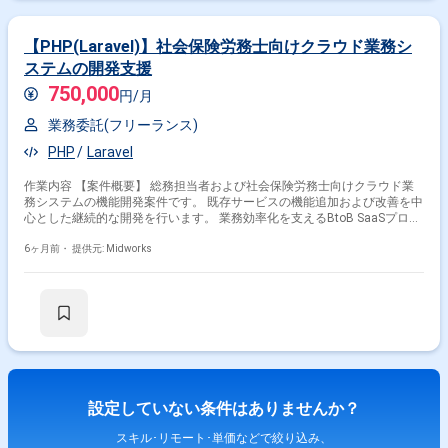
【PHP(Laravel)】社会保険労務士向けクラウド業務シ
ステムの開発支援
750,000
円/月
業務委託(フリーランス)
PHP
Laravel
作業内容 【案件概要】 総務担当者および社会保険労務士向けクラウド業
務システムの機能開発案件です。 既存サービスの機能追加および改善を中
心とした継続的な開発を行います。 業務効率化を支えるBtoB SaaSプロダ
クトの成長フェーズに携わるポジションです。 【作業内容】 ・Laravelを
用いた既存機能の改修および機能追加 ・新機能の設計、実装、テスト ・
6ヶ月前・
提供元: Midworks
不具合修正および保守対応
設定していない条件はありませんか？
スキル･リモート･単価などで絞り込み、