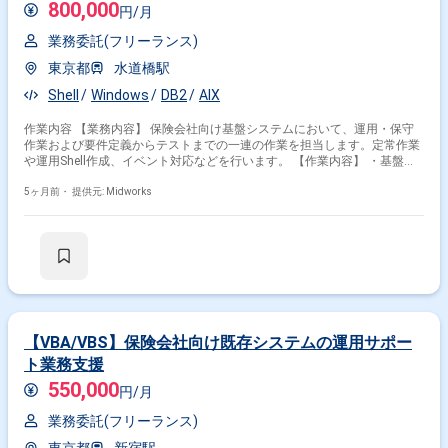
800,000
円/月
業務委託(フリーランス)
東京都
水道橋駅
Shell
Windows
DB2
AIX
作業内容 【業務内容】 保険会社向け基盤システムにおいて、運用・保守
作業および要件定義からテストまでの一連の作業を担当します。定常作業
や運用Shell作成、イベント対応などを行います。 【作業内容】 ・基盤チ
ームにおける運用・保守作業（定常作業、運用Shell作成、イベント対応）
・要件定義からテストまでの作業
5ヶ月前・
提供元: Midworks
【VBA/VBS】保険会社向け既存システムの運用サポー
ト業務支援
550,000
円/月
業務委託(フリーランス)