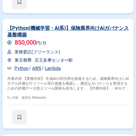
【Python(機械学習・AI系)】保険業界向けAIガバナンス
基盤構築
850,000
円/月
業務委託(フリーランス)
東京都
京王多摩センター駅
Python
AWS
Lambda
作業内容 【業務内容】 生成AIの利活用を推進するため、保険業界向けにAI
モデル評価を行うツール実行基盤を構築し、適切なガバナンスを実現する
ための評価データ投入ツール開発を担当します。 【作業内容】 ・AIモデ
ル評価ツール実行基盤の構築 ・評価データ投入ツールの設計・開発 ・既
5ヶ月前・
提供元: Midworks
存パッケージの機能確認と必要な改修 ・開発環境の構築およびテスト実施