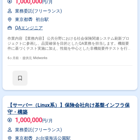
1,000,000
円/月
業務委託(フリーランス)
東京都
初台駅
QAエンジニア
作業内容 【業務内容】 公共分野における社会保険関連システム刷新プロ
ジェクトに参画し、品質確保を目的としたQA業務を担当します。機能要
件に基づくテスト実施に加え、性能を中心とした非機能要件テストを行
い、システム全体の品質向上を支援します。あわせて各工程での成果物レ
ビューに対応し、課題抽出や改善提案を行いながら、安定したシステムリ
6ヶ月前・
提供元: Midworks
リースに貢献します。 【作業内容】 ・テストおよびレビュー業務全般 ・
機能要件テストの実施 ・非機能要件性能テストの実施 ・各種成果物のレ
ビュー対応
【サーバー（Linux系）】保険会社向け基盤インフラ保
守・構築
1,000,000
円/月
業務委託(フリーランス)
東京都
お台場海浜公園駅