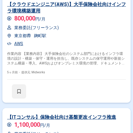
【クラウドエンジニア(AWS)】大手保険会社向けインフ
ラ環境構築運用
800,000
円/月
業務委託(フリーランス)
東京都
麹町駅
AWS
作業内容 【業務内容】 大手保険会社のシステム部門におけるインフラ環
境の設計・構築・保守・運用を担当し、既存システムの保守運用や新規シ
ステム構築・導入、AWSおよびオンプレミス環境の管理、ドキュメント整
備、ベンダーコントロールを行います。 【作業内容】 ・既存システム関
連ドキュメントのメンテナンス ・新規・既存システムの構築ドキュメント
5ヶ月前・
提供元: Midworks
作成 ・AWS、オンプレミス環境での新規サーバ/システム構築 ・既存サー
バ/システムの設定変更手順書作成と設定作業 ・既存システムの障害対
応、パフォーマンスチューニング等のメンテナンス対応 ・ベンダーコント
ロール業務
【ITコンサル】保険会社向け基盤更改インフラ推進
1,100,000
円/月