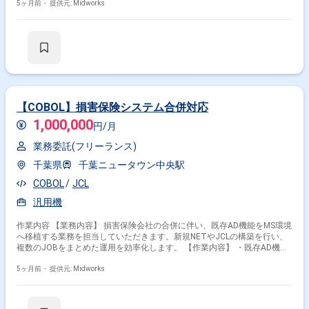
5ヶ月前・
提供元: Midworks
テスト結果のレポート作成 ・テストで発見された不具合の修正とデバッグ
【COBOL】損害保険システム合併対応
1,000,000
円/月
業務委託(フリーランス)
千葉県
千葉ニュータウン中央駅
COBOL
JCL
汎用機
作業内容 【業務内容】 損害保険会社の合併に伴い、既存AD機能をMS環境
へ移植する業務を担当していただきます。新規NETやJCLの構築を行い、
複数のJOBをまとめた運用を効率化します。 【作業内容】 ・既存AD機能
の分析 ・MS環境への移植設計 ・新規NET構築 ・新規JCL構築 ・移植後の
5ヶ月前・
提供元: Midworks
動作確認 ・不具合修正