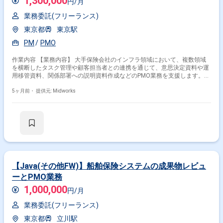
1,300,000
円/月
業務委託(フリーランス)
東京都
東京駅
PM
PMO
作業内容 【業務内容】 大手保険会社のインフラ領域において、複数領域
を横断したタスク管理や顧客担当者との連携を通じて、意思決定資料や運
用移管資料、関係部署への説明資料作成などのPMO業務を支援します。
【作業内容】 ・SASE、サーバー、外部接続等の複数領域にまたがるタス
ク管理・進捗管理 ・顧客担当者との二人三脚でのタスク遂行、課題解決
5ヶ月前・
提供元: Midworks
・会議で決定された事項や議論の論点をまとめた資料作成 ・SASE領域を
中心としたインフラシステムの運用移管業務 ・関係各部署への説明資料・
調整資料作成
【Java(その他FW)】船舶保険システムの成果物レビュ
ーとPMO業務
1,000,000
円/月
業務委託(フリーランス)
東京都
立川駅