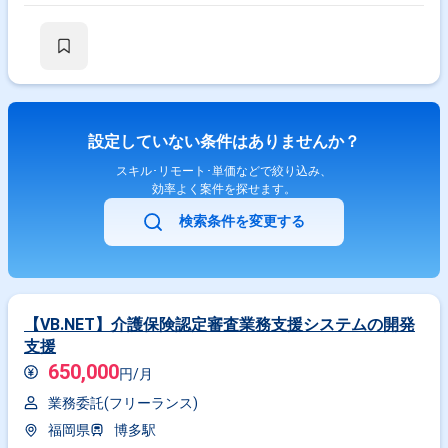
成および設定 ・ネットワーク設定（vSwitch、ポートグループなど） ・ス
トレージ設定（データストアなど）
設定していない条件はありませんか？
スキル･リモート･単価などで絞り込み、
効率よく案件を探せます。
検索条件を変更する
【VB.NET】介護保険認定審査業務支援システムの開発
支援
650,000
円/月
業務委託(フリーランス)
福岡県
博多駅