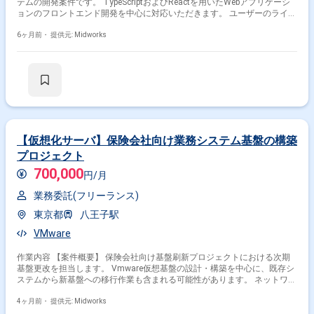
テムの開発案件です。 TypeScriptおよびReactを用いたWebアプリケーシ
ョンのフロントエンド開発を中心に対応いただきます。 ユーザーのライフ
プランに応じたシミュレーションや提案機能を提供するシステムの開発を
想定しています。 【作業内容】 ・TypeScript（React）を用いたフロント
6ヶ月前・
提供元: Midworks
エンド機能開発 ・既存画面の改修および新規画面の実装 ・API連携部分の
実装対応 ・設計書をもとにした実装作業 ・単体テストおよび結合テスト
対応
【仮想化サーバ】保険会社向け業務システム基盤の構築
プロジェクト
700,000
円/月
業務委託(フリーランス)
東京都
八王子駅
VMware
作業内容 【案件概要】 保険会社向け基盤刷新プロジェクトにおける次期
基盤更改を担当します。 Vmware仮想基盤の設計・構築を中心に、既存シ
ステムから新基盤への移行作業も含まれる可能性があります。 ネットワー
ク・ストレージ・仮想マシン設定など、仮想化基盤全体の構築に関わる業
務です。 安定稼働と拡張性を考慮した設計・構築を行うことが求められま
4ヶ月前・
提供元: Midworks
す。 【作業内容】 ・VMware vSphere環境の設計・構築 ・仮想マシンの作