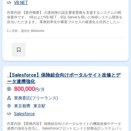
VB.NET
作業内容 【案件概要】 介護保険の認定審査業務を支援するシステムの開
発案件です。 VBおよびVB.NET、SQL Serverを用いたWebシステム開発を
担当いただきます。 業務効率化や審査プロセスの最適化を目的としたシス
テムです。 設計から開発、テストまで一連の工程に関与いただく想定で
す。 【作業内容】 ・VB.NETを用いたWebアプリケーション開発 ・SQL
3ヶ月前・
提供元: Midworks
Serverを利用したデータベース設計および実装 ・基本設計から詳細設計、
テスト対応 ・既存機能の改修および追加開発 ・チーム内での連携および
進捗管理
【Salesforce】保険組合向けポータルサイト改修とデ
ータ連携強化
800,000
円/月
業務委託(フリーランス)
東京都
東京駅
Salesforce
作業内容 【業務内容】 保険組合向けポータルサイトの機能改修やデータ
連携の強化を担当し、Salesforceフロントエンドと財務会計システムバッ