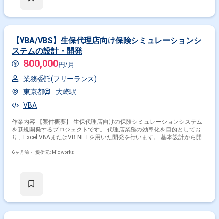
【VBA/VBS】生保代理店向け保険シミュレーションシ
ステムの設計・開発
800,000
円/月
業務委託(フリーランス)
東京都
大崎駅
VBA
作業内容 【案件概要】 生保代理店向けの保険シミュレーションシステム
を新規開発するプロジェクトです。 代理店業務の効率化を目的としてお
り、Excel VBAまたはVB.NETを用いた開発を行います。 基本設計から開
発までを担当するため、設計経験が活かせます。 ユーザーの業務フローを
理解した上で、操作性の高い機能を実装します。 【作業内容】 ・Excel
6ヶ月前・
提供元: Midworks
VBAまたはVB.NETを用いたシステム設計 ・要件に基づく機能実装 ・単体
テストの実施 ・既存業務フローに沿った改善提案 ・ユーザー向け操作マ
ニュアル作成