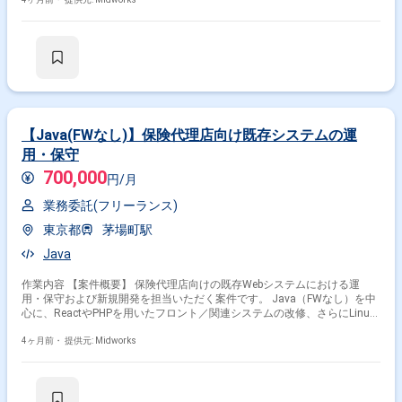
ステム開発全体に関与し、上流から運用設計まで対応 ・関係者とのコミュ
ニケーション調整
【Java(FWなし)】保険代理店向け既存システムの運
用・保守
700,000
円/月
業務委託(フリーランス)
東京都
茅場町駅
Java
作業内容 【案件概要】 保険代理店向けの既存Webシステムにおける運
用・保守および新規開発を担当いただく案件です。 Java（FWなし）を中
心に、ReactやPHPを用いたフロント／関連システムの改修、さらにLinux
サーバやミドルウェアの更改対応も含まれます。 既存資産の保守と並行し
て、新規機能開発や環境改善を進めるポジションです。 【作業内容】 ・
4ヶ月前・
提供元: Midworks
既存Webシステム（Java）の運用・保守対応 ・障害調査および不具合修
正対応 ・新規機能開発および既存機能の改修 ・React／PHPを用いたWeb
システムの改修対応 ・Linuxサーバおよびミドルウェアの更改作業 ・リリ
ース対応および関連するテスト作業