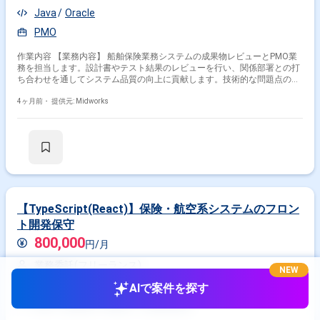
Java
Oracle
PMO
作業内容 【業務内容】 船舶保険業務システムの成果物レビューとPMO業
務を担当します。設計書やテスト結果のレビューを行い、関係部署との打
ち合わせを通してシステム品質の向上に貢献します。技術的な問題点の特
定と解決策の提案、関係者間の調整を行い円滑なプロジェクト遂行を支援
します。 【作業内容】 ・システム設計書、テスト結果レポート等のレビ
4ヶ月前・
提供元: Midworks
ューと評価 ・プロジェクトの進捗管理、課題管理、リスク管理等のPMO
業務 ・関係部署との会議や打ち合わせへの参加、調整業務 ・技術的な観
点からの問題点の特定と解決策の提案
【TypeScript(React)】保険・航空系システムのフロン
ト開発保守
800,000
円/月
業務委託(フリーランス)
NEW
東京都
大手町駅
AIで案件を探す
PHP
Laravel
React
TypeScript