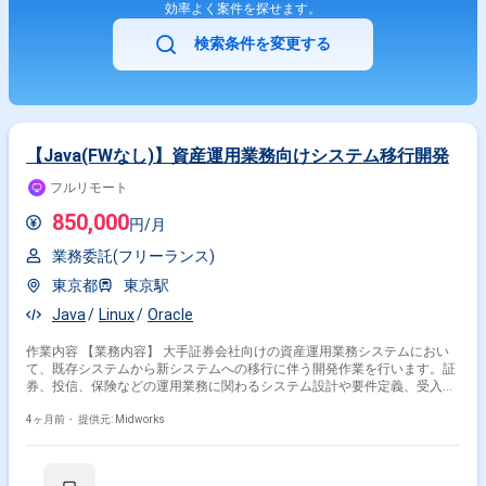
効率よく案件を探せます。
検索条件を変更する
【Java(FWなし)】資産運用業務向けシステム移行開発
フルリモート
850,000
円/月
業務委託(フリーランス)
東京都
東京駅
Java
Linux
Oracle
作業内容 【業務内容】 大手証券会社向けの資産運用業務システムにおい
て、既存システムから新システムへの移行に伴う開発作業を行います。証
券、投信、保険などの運用業務に関わるシステム設計や要件定義、受入テ
ストまで担当し、開発工程全体を円滑に進める業務です。フルリモートで
作業を行うことが可能です。 【作業内容】 ・システム要件の定義とドキ
4ヶ月前・
提供元: Midworks
ュメント作成 ・システム設計、詳細設計、アーキテクチャ設計 ・開発済
みシステムの受入テスト実施