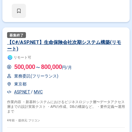
【C#/ASP.NET】生命保険会社次期システム構築(リモ
ート)
リモート可
500,000
800,000
〜
円/月
業務委託(フリーランス)
東京都
ASP.NET
MVC
作業内容 ・新基幹システムにおけるビジネスロジック層〜データアクセス
層までの設計実装テスト ・APIの作成、DBの構築など。 ・要件定義〜運用
まで
4年前・
提供元: フリコン