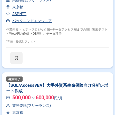
業務委託(フリーランス)
東京都
ASP.NET
バックエンドエンジニア
作業内容 ・ビジネスロジック層~データアクセス層までの設計実装テスト
・WebAPIの作成 ・DB設計、データ移行
2年前・
提供元: フリコン
【SQL/AccessVBA】大手外資系生命保険向け分析レポ
ート作成
500,000
600,000
〜
円/月
業務委託(フリーランス)
東京都