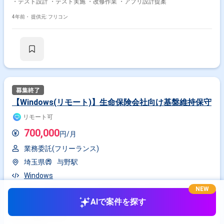
・テスト設計 ・テスト実施 ・改修作業 ・アプリ設計提案
4年前・
提供元: フリコン
【Windows(リモート)】生命保険会社向け基盤維持保守
リモート可
700,000
円/月
業務委託(フリーランス)
埼玉県
与野駅
Windows
NEW
作業内容 ・複数部署のサーバーの運用保守維持 ・顧客からの新規機能追
加のヒアリング ・要件定義〜構築まで対応
AIで案件を探す
4年前・
提供元: フリコン