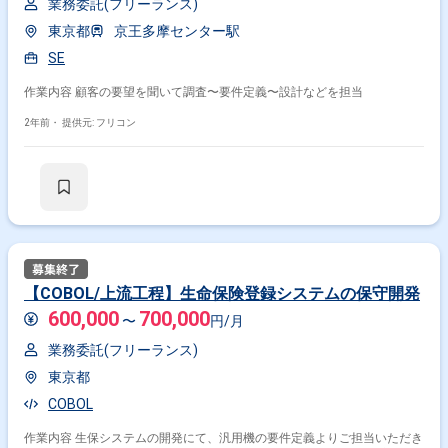
業務委託(フリーランス)
東京都
京王多摩センター駅
SE
作業内容 顧客の要望を聞いて調査〜要件定義〜設計などを担当
2年前・
提供元: フリコン
【COBOL/上流工程】生命保険登録システムの保守開発
600,000
700,000
〜
円/月
業務委託(フリーランス)
東京都
COBOL
作業内容 生保システムの開発にて、汎用機の要件定義よりご担当いただき