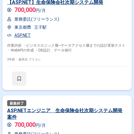
【ASP.NET】生命保険会社次期システム開発
700,000
円/月
業務委託(フリーランス)
東京都
王子駅
ASP.NET
作業内容 ・ビジネスロジック層~データアクセス層までの設計実装テスト
・WebAPIの作成 ・DB設計、データ移行
2年前・
提供元: フリコン
ASP.NETエンジニア 生命保険会社次期システム開発
案件
700,000
円/月