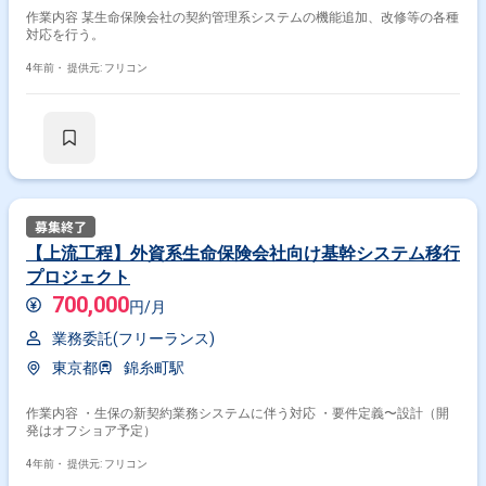
作業内容 某生命保険会社の契約管理系システムの機能追加、改修等の各種
対応を行う。
4年前・
提供元: フリコン
【上流工程】外資系生命保険会社向け基幹システム移行
プロジェクト
700,000
円/月
業務委託(フリーランス)
東京都
錦糸町駅
作業内容 ・生保の新契約業務システムに伴う対応 ・要件定義〜設計（開
発はオフショア予定）
4年前・
提供元: フリコン