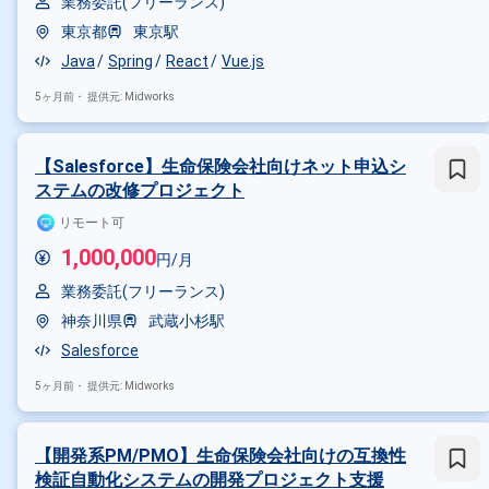
業務委託(フリーランス)
東京都
東京駅
Java
Spring
React
Vue.js
5ヶ月前・
提供元: Midworks
【Salesforce】生命保険会社向けネット申込シ
ステムの改修プロジェクト
リモート可
1,000,000
円/月
業務委託(フリーランス)
神奈川県
武蔵小杉駅
Salesforce
5ヶ月前・
提供元: Midworks
【開発系PM/PMO】生命保険会社向けの互換性
検証自動化システムの開発プロジェクト支援