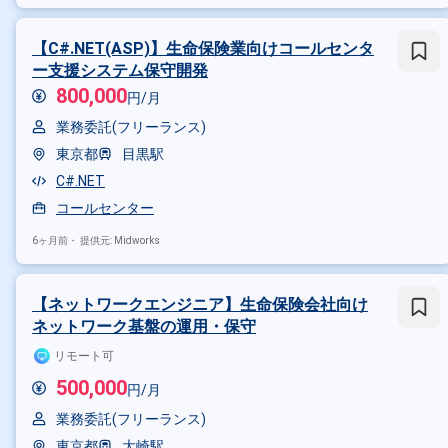
【C#.NET(ASP)】生命保険業向けコールセンタ
ー支援システム保守開発
800,000
円/月
業務委託(フリーランス)
東京都
目黒駅
C#.NET
コールセンター
6ヶ月前・
提供元: Midworks
【ネットワークエンジニア】生命保険会社向け
ネットワーク基盤の運用・保守
リモート可
500,000
円/月
業務委託(フリーランス)
東京都
大崎駅