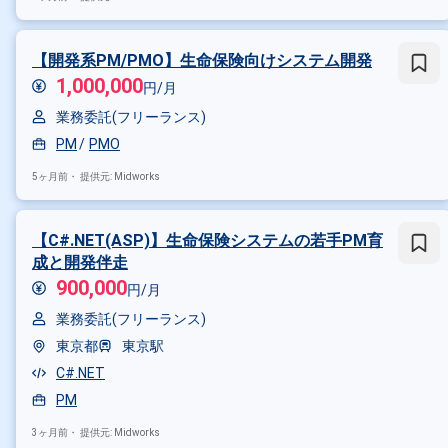
【開発系PM/PMO】生命保険向けシステム開発
1,000,000
円/月
業務委託(フリーランス)
PM
PMO
5ヶ月前・
提供元: Midworks
【C#.NET(ASP)】生命保険システムの若手PM育
成と開発伴走
900,000
円/月
業務委託(フリーランス)
東京都
東京駅
C#.NET
PM
3ヶ月前・
提供元: Midworks