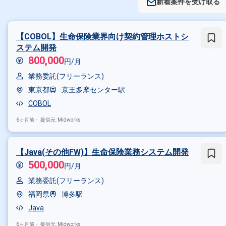
新着案件を受け取る
【COBOL】生命保険業界向け契約管理ホストシ
ステム開発
800,000
円/月
業務委託(フリーランス)
東京都
京王多摩センター駅
COBOL
6ヶ月前・
提供元: Midworks
【Java(その他FW)】生命保険業務システム開発
500,000
円/月
業務委託(フリーランス)
福岡県
博多駅
Java
6ヶ月前・
提供元: Midworks