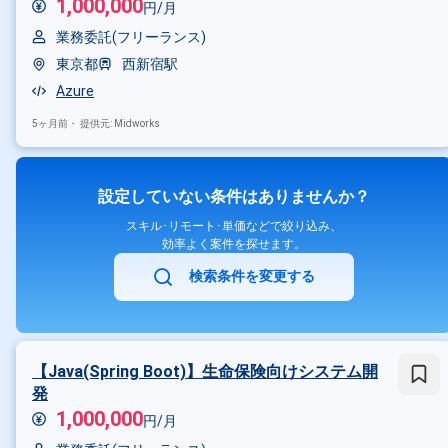
1,000,000
円/月
業務委託(フリーランス)
東京都
西新宿駅
Azure
5ヶ月前・
提供元: Midworks
設定していない条件はありませんか？
スキル･リモート･単価などで絞り込み、
効率よく案件を探せます。
検索条件を変更する
【Java(Spring Boot)】生命保険向けシステム開
発
1,000,000
円/月