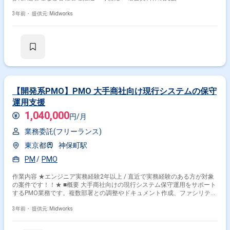
3年前・
提供元: Midworks
【開発系PMO】PMO 大手商社向け現行システムの保守
運用支援
1,040,000
円/月
業務委託(フリーランス)
東京都
神保町駅
PM
PMO
作業内容 ★エンジニア実務経験2年以上 / 直近で実務経験のある方が対象
の案件です！！★ ■概要 大手商社向けの現行システム保守運用をサポート
するPMO業務です。複数部署との調整やドキュメント作成、ファシリテー
ションを担当します。 ■具体的な業務内容 ・運用・保守の進行管理 ・複数
部署との調整、折衝 ・ドキュメント作成およびレビュー
3年前・
提供元: Midworks