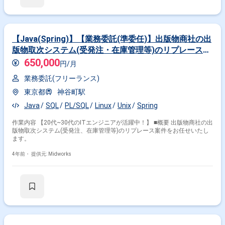
【Java(Spring)】【業務委託(準委任)】出版物商社の出
版物取次システム(受発注・在庫管理等)のリプレース案
件
650,000
円/月
業務委託(フリーランス)
東京都
神谷町駅
Java
SQL
PL/SQL
Linux
Unix
Spring
作業内容 【20代~30代のITエンジニアが活躍中！】 ■概要 出版物商社の出
版物取次システム(受発注、在庫管理等)のリプレース案件をお任せいたし
ます。
4年前・
提供元: Midworks