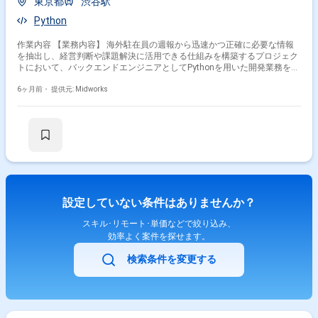
東京都
渋谷駅
Python
作業内容 【業務内容】 海外駐在員の週報から迅速かつ正確に必要な情報
を抽出し、経営判断や課題解決に活用できる仕組みを構築するプロジェク
トにおいて、バックエンドエンジニアとしてPythonを用いた開発業務を担
当していただきます。 【作業内容】 ・Pythonを用いたバックエンド開発
・AI関連機能の実装支援 ・週報データの収集・加工・分析処理 ・システ
6ヶ月前・
提供元: Midworks
ムの精度向上やパフォーマンス最適化 ・開発PM、他エンジニアとの連携
による設計・実装の調整
設定していない条件はありませんか？
スキル･リモート･単価などで絞り込み、
効率よく案件を探せます。
検索条件を変更する