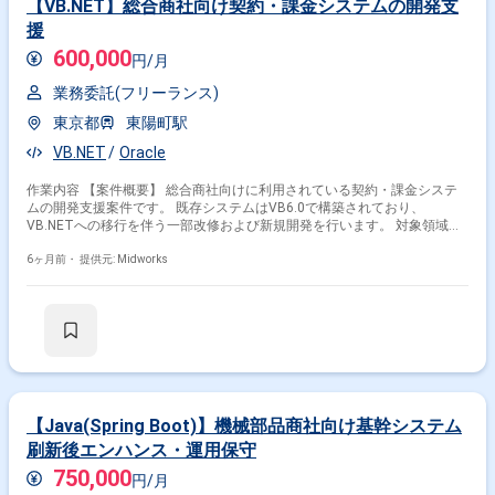
【VB.NET】総合商社向け契約・課金システムの開発支
援
600,000
円/月
業務委託(フリーランス)
東京都
東陽町駅
VB.NET
Oracle
作業内容 【案件概要】 総合商社向けに利用されている契約・課金システ
ムの開発支援案件です。 既存システムはVB6.0で構築されており、
VB.NETへの移行を伴う一部改修および新規開発を行います。 対象領域に
ついては既存資産を理解しながら、現行業務を踏まえた実装対応が求めら
れます。 基本的に詳細設計から開発、テストまでを一貫して一人称で担当
6ヶ月前・
提供元: Midworks
いただく想定です。 レガシー環境の理解とモダナイズを両立させながら、
安定したシステム提供に貢献できる案件です。 【作業内容】 ・VB6.0で構
築された既存契約・課金システムの解析 ・VB.NETによる一部改修および
新規機能開発 ・詳細設計の作成 ・プログラム実装 ・単体テストおよび結
合テスト対応 ・既存機能改修に伴う影響調査および調整対応
【Java(Spring Boot)】機械部品商社向け基幹システム
刷新後エンハンス・運用保守
750,000
円/月