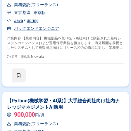
業務委託(フリーランス)
東京都
東京駅
Java
Spring
バックエンドエンジニア
作業内容 【業務内容】 機械部品を取り扱う商社向けに刷新された基幹シ
ステムのエンハンスおよび運用保守業務を担当します。海外展開を前提と
したシステムとして複数拠点向けにリリース済みの環境に対し、業務要件
に応じた機能改善や追加開発、既存機能の改修を行います。あわせて、稼
働中システムの安定運用を目的とした保守対応や問い合わせ対応を実施
7ヶ月前・
提供元: Midworks
し、継続的な品質向上と業務支援を行います。 【作業内容】 ・基幹シス
テムの機能エンハンス対応 ・既存機能の改修および追加開発 ・運用保守
に伴う調査および対応 ・不具合発生時の原因調査と修正 ・海外拠点向け
システム対応の支援 ・関連ドキュメントの作成および更新
【Python(機械学習・AI系)】大手総合商社向け社内ナ
レッジマネジメントAI活用
900,000
円/月
業務委託(フリーランス)