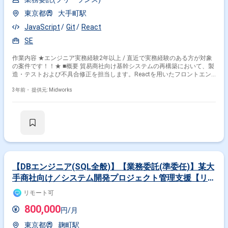
東京都
大手町駅
JavaScript
Git
React
SE
作業内容 ★エンジニア実務経験2年以上 / 直近で実務経験のある方が対象
の案件です！！★ ■概要 貿易商社向け基幹システムの再構築において、製
造・テストおよび不具合修正を担当します。Reactを用いたフロントエン
ド開発に精通している方を募集します。 ■具体的な業務内容 ・Reactを用
いた基幹システムの開発 ・製造、テスト、不具合修正
3年前・
提供元: Midworks
【DBエンジニア(SQL全般)】【業務委託(準委任)】某大
手商社向け／システム開発プロジェクト管理支援【リモ
ートOK】
リモート可
800,000
円/月
東京都
麹町駅