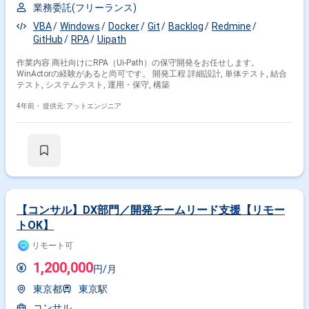
業務委託(フリーランス)
VBA
Windows
Docker
Git
Backlog
Redmine
GitHub
RPA
Uipath
作業内容 商社向けにRPA（Ui-Path）の保守開発をお任せします。
WinActorの経験があると尚可です。 開発工程 詳細設計, 単体テスト, 結合
テスト, システムテスト, 運用・保守, 構築
4年前・
提供元: アットエンジニア
【コンサル】DX部門／開発チームリード支援【リモー
トOK】
リモート可
1,200,000
円/月
東京都
東京駅
コンサル