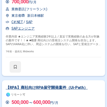
700,000
円/月
業務委託(フリーランス)
東京都
新日本橋駅
C#.NET
SAP
SAPエンジニア
作業内容 ★エンジニア実務経験2年以上 / 直近で実務経験のある方が対象
の案件です！！★ ■概要 商社向けの受発注システム開発を担当します。
SAPのHANA化に伴い、周辺システムの開発を行い、SAPと受発注データを
インターフェースする仕組みを構築します。C#.NETでの詳細設計からテ
ストまでの経験が4年以上ある方が対象です。SAPの経験は不要で、
1年前・
提供元: Midworks
C#.NETのスキルを活かしたシステム開発に携われます。 ■具体的な業務内
容 ・商社向け受発注システムの開発・運用 ・SAPと受発注システム間のデ
ータ連携インターフェース開発 ・C#.NETを活用した詳細設計・実装・テ
ストの実施 ・システムの最適化および機能追加対応
【RPA】商社向けRPA保守開発案件（Ui-Path）
リモート可
500,000
600,000
〜
円/月