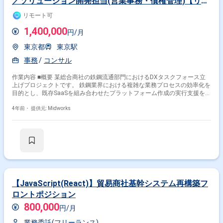
／ソリューション開発担当(営業事務・債権管理)【リモ
ートOK】
リモート可
1,400,000
円/月
東京都
東京駅
事務
コンサル
作業内容 ■概要 某総合商社の鉄鋼流通部門におけるDXタスクフォース立
上げプロジェクトです。 鉄鋼業界における複雑な業務プロセスの効率化を
目的とし、既存SaaSを組み合わせたプラットフォーム作成の実行支援を行
っていただきます。 ■具体的な作業内容 ・PoCフェーズの推進役として参
画いただきます。 ・以下2点において、二次商社向けにPoCを実施予定 ・
4年前・
提供元: Midworks
営業事務：メール・チャット運用 ・債権管理：EDIを使用した支払・請求
処理等 - ツールベンダーとのやり取り - 定例MTGが週2回実施(課長クラス
と1回、部長クラスと1回) <体制> ・カウンターパートは課長クラスの方：
1名 ・実務クラスで各領域を担当している方：3名(二次商社との調整役) ・
その他外部よりマネージャレベルのコンサル数名 ・希望クラス：マネージ
ャーレベル
【JavaScript(React)】貿易商社基幹システム再構築フ
ロントポジション
800,000
円/月
業務委託(フリーランス)