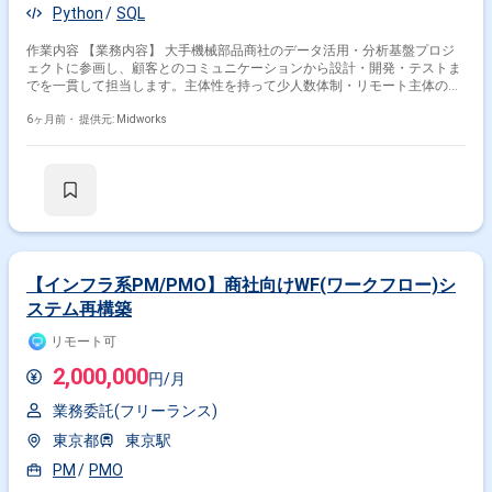
Python
SQL
作業内容 【業務内容】 大手機械部品商社のデータ活用・分析基盤プロジ
ェクトに参画し、顧客とのコミュニケーションから設計・開発・テストま
でを一貫して担当します。主体性を持って少人数体制・リモート主体の環
境で業務を進めます。 【作業内容】 ・顧客との要件調整・設計 ・データ
6ヶ月前・
提供元: Midworks
活用・分析基盤の開発 ・テスト実施 ・運用改善や技術的課題の解決
【インフラ系PM/PMO】商社向けWF(ワークフロー)シ
ステム再構築
リモート可
2,000,000
円/月
業務委託(フリーランス)
東京都
東京駅
PM
PMO