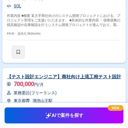
SQL
作業内容 ■概要 某大手商社向けのシステム開発プロジェクトにおける、プ
ロジェクト管理をご支援いただきます。 ■具体的な作業内容 ・債権債務の
残高確認や在庫確認を行うシステム開発プロジェクトが進んでおり、製造
フェーズ以降のプロジェクト管理(自チームの進捗・課題管理、統括PMや
PMへの報告など)をPMの下でご担当いただきます。 ・また、DWH保守チ
4年前・
提供元: Midworks
ームの一部のプロジェクト管理もご担当いただく想定です。
【テスト設計エンジニア】商社向け上流工程テスト設計
700,000
円/月
業務委託(フリーランス)
東京都
溜池山王駅
NEW
作業内容 【業務内容】 商社向けシステムの要件定義から基本設計、テス
AIで案件を探す
ト、ニアショアやユーザーとの調整まで、上流工程のテスト業務を包括的
に担当します。チームと連携しながら品質を確保し、設計内容が仕様通り
に実装されるようサポートします。 【作業内容】 ・要件定義に基づくテ