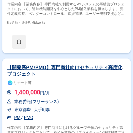
作業内容 【業務内容】 専門商社で利用するWFシステムの再構築プロジェ
クトにおいて、追加機能開発を中心としたPM補佐業務を担当します。 要
件定義調整、ベンダーコントロール、進捗管理、ユーザー説明支援など、
プロジェクト全体を支えるPMO的役割を担います。 ITリテラシーの高く
ないユーザーへの分かりやすい説明や定着支援が求められるポジションで
8ヶ月前・
提供元: Midworks
す。 【作業内容】 ・WFシステム追加機能に関するPM補佐業務 ・要件定
義内容の調整および取りまとめ ・進捗管理を含むベンダーコントロール
・業務ユーザー(グループ長や担当者)への説明および展開支援 ・ITに不慣
れなユーザーへの分かりやすい説明や定着支援 【稼働日数】週5日 【リモ
ート日数】週1日リモート
【開発系PM/PMO】専門商社向けセキュリティ高度化
プロジェクト
リモート可
1,400,000
円/月
業務委託(フリーランス)
東京都
大手町駅
PM
PMO
作業内容 【業務内容】 専門商社におけるグループ全体のセキュリティ高
度化プロジェクトにおいて、経済産業省のサプライチェーン評価制度に沿