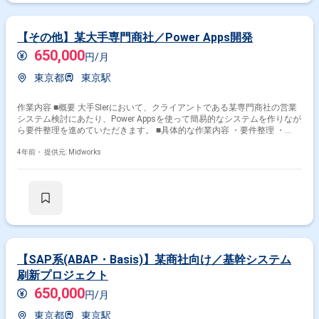
【その他】某大手専門商社／Power Apps開発
650,000
円/月
東京都
東京駅
作業内容 ■概要 大手SIerにおいて、クライアントである某専門商社の営業
システム検討にあたり、Power Appsを使って簡易的なシステムを作りなが
ら要件整理を進めていただきます。 ■具体的な作業内容 ・要件整理 ・
Power Appsでの構築、システムデモ、クライアントへの説明
4年前・
提供元: Midworks
【SAP系(ABAP・Basis)】某商社向け／基幹システム
刷新プロジェクト
650,000
円/月
東京都
東京駅