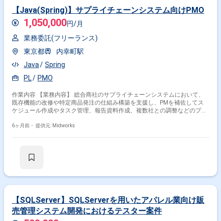
【Java(Spring)】サプライチェーンシステム向けPMO
1,050,000
円/月
業務委託(フリーランス)
東京都
内幸町駅
Java
Spring
PL
PMO
作業内容 【業務内容】 総合商社のサプライチェーンシステムにおいて、
既存機能の改修や特定商品発注の仕組み構築を支援し、PMを補佐してス
ケジュール作成やタスク管理、報告資料作成、複数社との調整などのプロ
ジェクトマネジメント業務に従事します。WebシステムやIntraMartの知識
を活かしつつ、関係ベンダーのコントロールや品質管理も行います。 【作
6ヶ月前・
提供元: Midworks
業内容】 ・既存機能の改修および特定商品発注の仕組み構築 ・PMの補
佐、スケジュール作成・タスク管理 ・報告資料作成 ・複数社の取りまと
め・調整 ・WebシステムやIntraMart知識を活かしたベンダーコントロール
と品質管理
【SQLServer】SQLServerを用いたアパレル業向け販
売管理システム開発におけるテスター案件