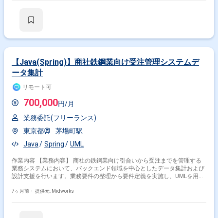
の実施 ・既存環境の分析・改善
【Java(Spring)】商社鉄鋼業向け受注管理システムデ
ータ集計
リモート可
700,000
円/月
業務委託(フリーランス)
東京都
茅場町駅
Java
Spring
UML
作業内容 【業務内容】 商社の鉄鋼業向け引合いから受注までを管理する
業務システムにおいて、バックエンド領域を中心としたデータ集計および
設計支援を行います。業務要件の整理から要件定義を実施し、UMLを用い
た設計やシーケンス図の作成を通じて、業務フローを可視化しながらシス
テム設計の精度向上を支援します。 【作業内容】 ・要件定義の整理およ
7ヶ月前・
提供元: Midworks
び作成 ・UMLを用いたシステム設計 ・シーケンス図の作成 ・バックエン
ド処理の設計支援 ・業務フローおよびデータ集計内容の整理 【稼働日
数】週5日 【リモート日数】週4日リモート＋週1回オンサイト