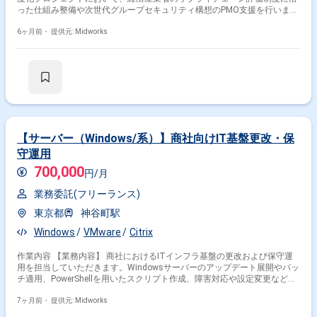
った仕組み整備や次世代グループセキュリティ構想のPMO支援を行いま
す。グループ会社向けのセキュリティ基準やアセスメントとのアラインを
推進し、資産・脆弱性の自動検出からリスク定量化までのプロセス整備を
6ヶ月前・
提供元: Midworks
通じて、全社のセキュリティ水準向上に貢献します。 【作業内容】 ・経
産省サプライチェーン評価制度と現状のグループ会社向けセキュリティ基
準・アセスメントとのアライン支援 ・次世代セキュリティ構想に関する
PMO支援 ・TenableやASMを活用した資産・脆弱性の自動検出プロセス支
援 ・リスクスコアリングおよびリスク定量化プロセスの整備支援 【稼働
日数】週5日 【リモート日数】基本リモート（報告会などで出社あり）
【サーバー（Windows/系）】商社向けIT基盤更改・保
守運用
700,000
円/月
業務委託(フリーランス)
東京都
神谷町駅
Windows
VMware
Citrix
作業内容 【業務内容】 商社におけるITインフラ基盤の更改および保守運
用を担当していただきます。Windowsサーバーのアップデート展開やパッ
チ適用、PowerShellを用いたスクリプト作成、障害対応や設定変更など、
基盤運用全般の業務を支援します。 【作業内容】 ・Windowsサーバーの
FU展開およびパッチ適用 ・PowerShellによるスクリプト作成 ・保守運用
7ヶ月前・
提供元: Midworks
業務（障害調査、設定変更、リリース対応） ・バッチ改修 ・テスト工程