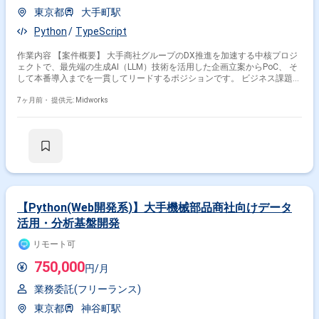
東京都
大手町駅
Python
TypeScript
作業内容 【案件概要】 大手商社グループのDX推進を加速する中核プロジ
ェクトで、最先端の生成AI（LLM）技術を活用した企画立案からPoC、 そ
して本番導入までを一貫してリードするポジションです。 ビジネス課題の
解決に直結するプロジェクトで、技術的チャレンジと事業貢献の両立が可
能です。 チームやステークホルダーと連携しながら、プロジェクト全体の
7ヶ月前・
提供元: Midworks
方向性や技術戦略を決定し、実装まで牽引します。 【作業内容】 ・生成
AI（LLM）を用いたPoCの設計・実装 ・本番環境へのモデル導入および運
用設計 ・ビジネス課題を技術的解決策に落とし込む企画立案 ・プロジェ
クト全体の技術戦略策定およびチームリード ・データ収集・前処理・モデ
ル学習・評価・チューニング ・成果物のレビュー、品質管理、技術的なド
キュメント作成 ・関係者との技術調整および進捗管理
【Python(Web開発系)】大手機械部品商社向けデータ
活用・分析基盤開発
リモート可
750,000
円/月
業務委託(フリーランス)
東京都
神谷町駅