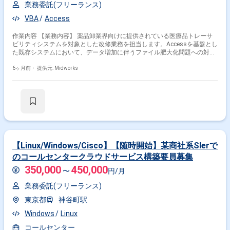
業務委託(フリーランス)
VBA
Access
作業内容 【業務内容】 薬品卸業界向けに提供されている医療品トレーサ
ビリティシステムを対象とした改修業務を担当します。Accessを基盤とし
た既存システムにおいて、データ増加に伴うファイル肥大化問題への対応
を行うとともに、複数アプリケーションへの機能追加開発を実施します。
基本設計から開発、テストまで一連の工程に携わり、業務継続性と安定性
6ヶ月前・
提供元: Midworks
を考慮したシステム改善を進める業務です。 【作業内容】 ・Accessファ
イル肥大化対策および構成見直し対応 ・2GB制限に伴う改修対応 ・既存
Accessシステムの改修作業 ・追加機能の基本設計 ・VBAVBSによる機能
開発 ・単体テストおよび動作確認 【稼働日数】週5日 【リモート日数】週
5日リモート
【Linux/Windows/Cisco】【随時開始】某商社系SIerで
のコールセンタークラウドサービス構築要員募集
350,000
450,000
〜
円/月
業務委託(フリーランス)
東京都
神谷町駅
Windows
Linux
コールセンター