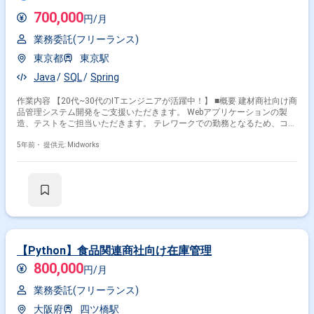
700,000
円/月
業務委託(フリーランス)
東京都
東京駅
Java
SQL
Spring
作業内容 【20代~30代のITエンジニアが活躍中！】 ■概要 建材商社向け商
品管理システム開発をご支援いただきます。 Webアプリケーションの製
造、テストをご担当いただきます。 テレワークでの勤務となるため、コミ
ュニケーションが問題ない方を募集します。
5年前・
提供元: Midworks
【Python】食品関連商社向け在庫管理
800,000
円/月
業務委託(フリーランス)
大阪府
四ツ橋駅