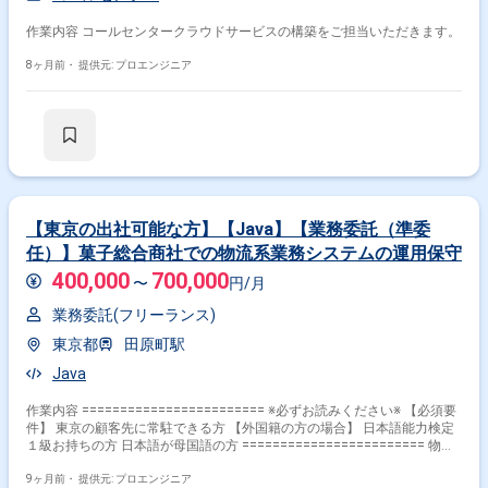
作業内容 コールセンタークラウドサービスの構築をご担当いただきます。
8ヶ月前・
提供元: プロエンジニア
【東京の出社可能な方】【Java】【業務委託（準委
任）】菓子総合商社での物流系業務システムの運用保守
400,000
700,000
〜
円/月
業務委託(フリーランス)
東京都
田原町駅
Java
作業内容 ======================== ※必ずお読みください※ 【必須要
件】 東京の顧客先に常駐できる方 【外国籍の方の場合】 日本語能力検定
１級お持ちの方 日本語が母国語の方 ======================== 物流
システムの運用保守・不具合対応等を行って頂きます。 【具体的な業務内
容】 ・在庫管理 - 入荷、出荷管理 ・その他 - マスタ管理
9ヶ月前・
提供元: プロエンジニア