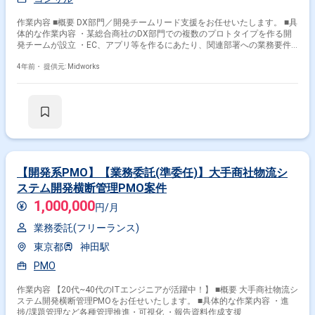
作業内容 ■概要 DX部門／開発チームリード支援をお任せいたします。 ■具
体的な作業内容 ・某総合商社のDX部門での複数のプロトタイプを作る開
発チームが設立 ・EC、アプリ等を作るにあたり、関連部署への業務要件
のヒアリングからシステム要件への落とし込み ・開発ベンダーの管理等
4年前・
提供元: Midworks
【開発系PMO】【業務委託(準委任)】大手商社物流シ
ステム開発横断管理PMO案件
1,000,000
円/月
業務委託(フリーランス)
東京都
神田駅
PMO
作業内容 【20代~40代のITエンジニアが活躍中！】 ■概要 大手商社物流シ
ステム開発横断管理PMOをお任せいたします。 ■具体的な作業内容 ・進
捗/課題管理など各種管理推進・可視化 ・報告資料作成支援