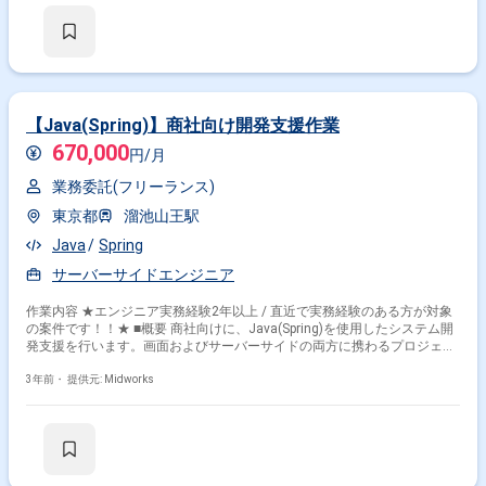
【Java(Spring)】商社向け開発支援作業
670,000
円/月
業務委託(フリーランス)
東京都
溜池山王駅
Java
Spring
サーバーサイドエンジニア
作業内容 ★エンジニア実務経験2年以上 / 直近で実務経験のある方が対象
の案件です！！★ ■概要 商社向けに、Java(Spring)を使用したシステム開
発支援を行います。画面およびサーバーサイドの両方に携わるプロジェク
トです。 ■具体的な業務内容 ・Java(Spring)を使用したフロントエンドお
よびバックエンド開発 ・商社向けシステムの基本設計および詳細設計 ・
3年前・
提供元: Midworks
システムの実装およびテスト ・開発環境の構築および運用サポート ・仕
様書作成およびレビュー