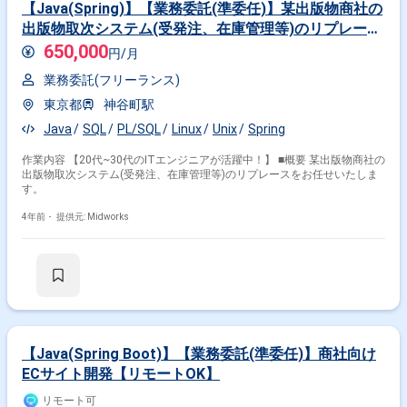
【Java(Spring)】【業務委託(準委任)】某出版物商社の
出版物取次システム(受発注、在庫管理等)のリプレース
案件
650,000
円/月
業務委託(フリーランス)
東京都
神谷町駅
Java
SQL
PL/SQL
Linux
Unix
Spring
作業内容 【20代~30代のITエンジニアが活躍中！】 ■概要 某出版物商社の
出版物取次システム(受発注、在庫管理等)のリプレースをお任せいたしま
す。
4年前・
提供元: Midworks
【Java(Spring Boot)】【業務委託(準委任)】商社向け
ECサイト開発【リモートOK】
リモート可