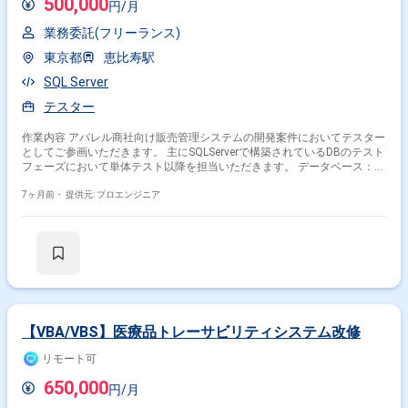
500,000
円/月
業務委託(フリーランス)
東京都
恵比寿駅
SQL Server
テスター
作業内容 アパレル商社向け販売管理システムの開発案件においてテスター
としてご参画いただきます。 主にSQLServerで構築されているDBのテスト
フェーズにおいて単体テスト以降を担当いただきます。 データベース：
SQLServer、Oracle 言語：C#.net、VB.net、ASP.net その他：Subversion、
Git、JP1、Jmeter、CrystalReports、ActiveReports
7ヶ月前・
提供元: プロエンジニア
【VBA/VBS】医療品トレーサビリティシステム改修
リモート可
650,000
円/月