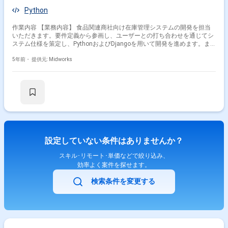
Python
作業内容 【業務内容】 食品関連商社向け在庫管理システムの開発を担当
いただきます。要件定義から参画し、ユーザーとの打ち合わせを通じてシ
ステム仕様を策定し、PythonおよびDjangoを用いて開発を進めます。ま
た既存業務プロセスを分析し、最適なシステム設計および実装を行い、テ
ストから導入支援、運用フェーズまで一貫して対応します。 【作業内容】
5年前・
提供元: Midworks
・在庫管理システムの要件定義対応 ・ユーザーとの打ち合わせによる仕様
策定 ・PythonおよびDjangoを用いたシステム開発 ・システムのテストお
よび導入支援対応 ・運用フェーズにおけるサポート対応
設定していない条件はありませんか？
スキル･リモート･単価などで絞り込み、
効率よく案件を探せます。
検索条件を変更する