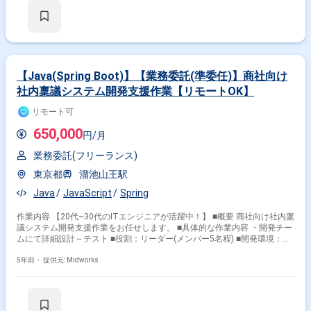
【Java(Spring Boot)】【業務委託(準委任)】商社向け
社内稟議システム開発支援作業【リモートOK】
リモート可
650,000
円/月
業務委託(フリーランス)
東京都
溜池山王駅
Java
JavaScript
Spring
作業内容 【20代~30代のITエンジニアが活躍中！】 ■概要 商社向け社内稟
議システム開発支援作業をお任せします。 ■具体的な作業内容 ・開発チー
ムにて詳細設計～テスト ■役割：リーダー(メンバー5名程) ■開発環境：
Java、JavaScript、SQLなど
5年前・
提供元: Midworks