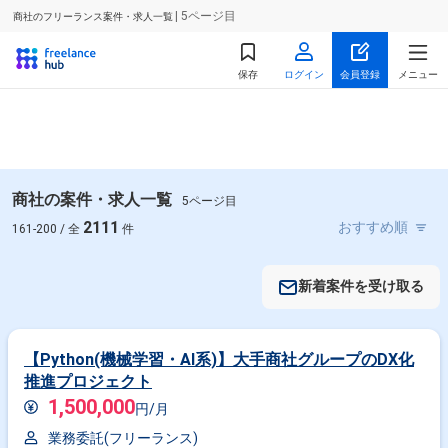
| 5ページ目
商社のフリーランス案件・求人一覧
保存
ログイン
会員登録
メニュー
商社の案件・求人一覧
5ページ目
2111
161-200 / 全
件
新着案件を受け取る
【Python(機械学習・AI系)】大手商社グループのDX化
推進プロジェクト
1,500,000
円/月
業務委託(フリーランス)