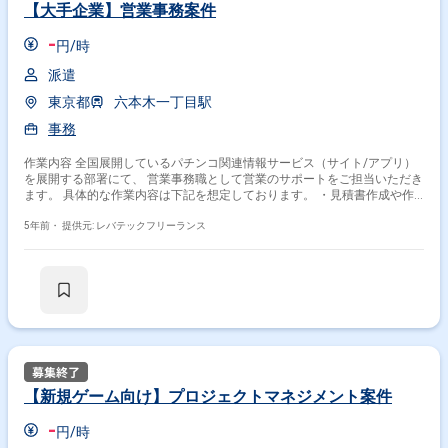
【大手企業】営業事務案件
-
円/時
派遣
東京都
六本木一丁目駅
事務
作業内容 全国展開しているパチンコ関連情報サービス（サイト/アプリ）
を展開する部署にて、 営業事務職として営業のサポートをご担当いただき
ます。 具体的な作業内容は下記を想定しております。 ・見積書作成や作
成依頼 ・納品書の作成及び送付 ・請求書の確認・処理対応 その他、担当
法人とメール等でのやりとりも発生します。
5年前・
提供元: レバテックフリーランス
【新規ゲーム向け】プロジェクトマネジメント案件
-
円/時