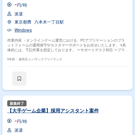
-
円/時
派遣
東京都
六本木一丁目駅
Windows
作業内容 ・オンラインゲーム運営における、PCアプリケーションのプラ
ットフォームの運用保守やカスタマーサポートをお任せいたします。 ※具
体的には、下記作業を想定しております。 ーサポートデスク対応 ープラ
ットフォーム昨日改修等に対する品質管理 ープラットフォームシステム開
発に対するディレクターのアシスタント作業
5年前・
提供元: レバテックフリーランス
【大手ゲーム企業】採用アシスタント案件
-
円/時
派遣