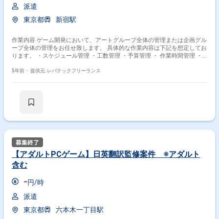
派遣
東京都
新宿駅
作業内容 ゲーム開発において、アートグループ全体の管理または企画グル
ープ全体の管理をお任せ致します。 具体的な作業内容は下記を想定してお
ります。 ・スケジュール管理 ・工数管理 ・予算管理 ・ 作業時間管理 ・
人材採用作業 ※お任せする作業はスキルに応じて異なります。
5年前・
提供元: レバテックフリーランス
【アダルトPCゲーム】日英翻訳監修案件 ※アダルト
含む
-
円/時
派遣
東京都
六本木一丁目駅