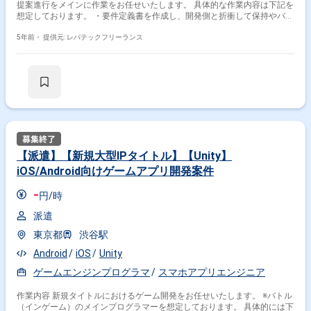
提案進行をメインに作業をお任せいたします。 具体的な作業内容は下記を
想定しております。 ・要件定義書を作成し、開発側と折衝して保持やバー
ジョンアップを行う ・ボトルネックの発見、管理表の作成、ワークフロー
の見直し、ツールの導入など作業改善を提案し、実施する ・イベント施策
5年前・
提供元: レバテックフリーランス
の効果測定や、WEB閲覧データの計測から、作業の最適化を提案する ・
人的ミス等によるエラーやヒヤリハットの発生から、エラー対策を考案し
実現する
【派遣】【新規大型IPタイトル】【Unity】
iOS/Android向けゲームアプリ開発案件
-
円/時
派遣
東京都
渋谷駅
Android
iOS
Unity
ゲームエンジンプログラマ
スマホアプリエンジニア
作業内容 新規タイトルにおけるゲーム開発をお任せいたします。 ※バトル
（インゲーム）のメインプログラマーを想定しております。 具体的には下