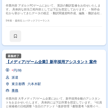
作業内容 アダルトPCゲームにおいて、 英語の翻訳監修をお任せいたしま
す。 具体的な担当工程内容としては下記を想定しております。 ・制作会
社から挙がってきたデータの校正 ・翻訳関連資料作成、編集 ・翻訳会社
とのブリッジ（窓口、折衝、スケジュール進捗確認など） ※お任せする作
業はスキルに応じて異なります。
5年前・
提供元: レバテックフリーランス
【メディア/ゲーム企業】新卒採用アシスタント 案件
-
円/時
派遣
東京都
六本木駅
事務
作業内容 大手メディア/ゲーム企業において、新卒採用全般のアシスタン
トをおまかせいたします。 具体的には下記作業を想定しています。 └社員
と候補者の日程調整 └当日のアテンド └進捗管理 └書類選考 └採用イベン