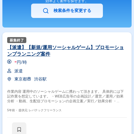
効率よく案件を探せます。
検索条件を変更する
【派遣】【新規/運用ソーシャルゲーム】プロモーショ
ンプランニング案件
-
円/時
派遣
東京都
渋谷駅
作業内容 運用中のソーシャルゲームに携わって頂きます。 具体的には下
記作業を想定しています。 ・WEB広告等の企画設計／運営／運用／効果
分析 ・動画、生配信プロモーションの企画立案／実行／効果分析 ・
SNS（TwitterやLINE）の企画／運営 ・各種制作物（WEBサイトやバナー
など）の制作ディレクション
5年前・
提供元: レバテックフリーランス