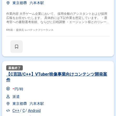
東京都
六本木駅
作業内容 大手ゲーム企業において、 採用全般のアシスタントおよび採用
広報をお任せいたします。 具体的には下記作業を想定しています。 ・選
考官への書類選考依頼、ならびに日程調整 ・エージェント様とのリレーシ
ョン ・候補者様とのやりとり ・作業推進における必要な社内調整 ・採用
広報の実務補助 └社員インタビュー、記事の作成や採用に係るSNSの運用
4年前・
提供元: レバテックフリーランス
など
【C言語/C++】VTuber映像事業向けコンテンツ開発案
件
-
円/時
派遣
東京都
六本木駅
C++
C
Android