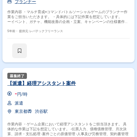
プランナー
作業内容 ・マルチ育成×コマンドバトルソーシャルゲームのプランナー作
業をご担当いただきます。 ・具体的には下記作業を想定しています。
ーイベント、ガチャ、機能改善の企画・立案、キャンペーンの仕様書作成
ーエンジニア、デザイナーへのオリエンテーション ー企画進捗管理、
担当企画のKPI分析、スマートフォンゲームの分析
5年前・
提供元: レバテックフリーランス
【派遣】経理アシスタント案件
-
円/時
派遣
東京都
渋谷駅
作業内容 ・ゲーム企業において経理アシスタントをご担当頂きます。 具
体的な作業は下記を想定しています。 -伝票入力、債権債務管理、月次決
算、請求・支払処理 -案件ごとの原価管理 -人事及び労務管理、契約書管理