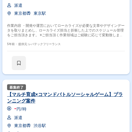
派遣
東京都
東京駅
作業内容 ・開発や運営においてローカライズが必要な文章やデザインデー
タを取りまとめし、ローカライズ担当と折衝した上でのスケジュール管理
をご担当頂きます。 ※ご担当頂く作業領域はご経験に応じて変動致しま
す。
5年前・
提供元: レバテックフリーランス
【マルチ育成×コマンドバトルソーシャルゲーム】プラ
ンニング案件
-
円/時
派遣
東京都
渋谷駅