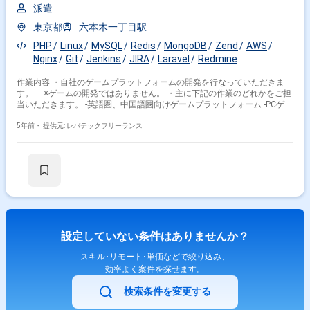
派遣
東京都
六本木一丁目駅
PHP
Linux
MySQL
Redis
MongoDB
Zend
AWS
Nginx
Git
Jenkins
JIRA
Laravel
Redmine
作業内容 ・自社のゲームプラットフォームの開発を行なっていただきま
す。 ※ゲームの開発ではありません。 ・主に下記の作業のどれかをご担
当いただきます。 -英語圏、中国語圏向けゲームプラットフォーム -PCゲー
ム販売サイトのリプレイスまたは機能改修 -PCクライアントタイプのゲー
ムプラットフォーム -ゲームプラットフォームの広告配信管理システム
5年前・
提供元: レバテックフリーランス
設定していない条件はありませんか？
スキル･リモート･単価などで絞り込み、
効率よく案件を探せます。
検索条件を変更する