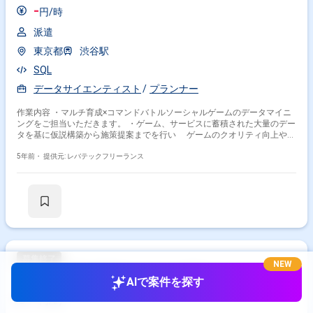
-
円/時
派遣
東京都
渋谷駅
SQL
データサイエンティスト
プランナー
作業内容 ・マルチ育成×コマンドバトルソーシャルゲームのデータマイニ
ングをご担当いただきます。 ・ゲーム、サービスに蓄積された大量のデー
タを基に仮説構築から施策提案までを行い ゲームのクオリティ向上やサ
ービスの改善につなげる作業を担当していただきます。
5年前・
提供元: レバテックフリーランス
NEW
【ゲーム企業】運用アシスタント案件
AIで案件を探す
-
円/時