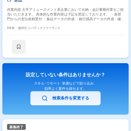
作業内容 大手アミューズメント系企業において出納・会計事務作業をご担
当いただきます。 具体的な作業内容は下記を想定しております。 ・各部
門からの支払依頼受付 ・振込データの作成 ・銀行残高データの作成・確
認 ・現金出納、現物（手形・小切手）管理 ・各種実績データ集計（現金
勘定残高の推移など） ・関連帳票ファイリング、管理 ・経費精算システ
5年前・
提供元: レバテックフリーランス
ム（楽楽精算）の承認作業
設定していない条件はありませんか？
スキル･リモート･単価などで絞り込み、
効率よく案件を探せます。
検索条件を変更する