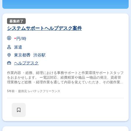
システムサポートヘルプデスク案件
-
円/時
派遣
東京都
渋谷駅
ヘルプデスク
作業内容 ・総務、経理における事務サポートと作業環境サポートスタッフ
をおまかせします。 ー電話対応、経費精算や備品 ー物品の発注、資産管
理業務など総務 ・経理作業を通して内容を覚えていただき、その後作業環
境サポートとして アカウント、ライセンスの支給、作業のサポート窓口
などに携わっていただきます。
5年前・
提供元: レバテックフリーランス