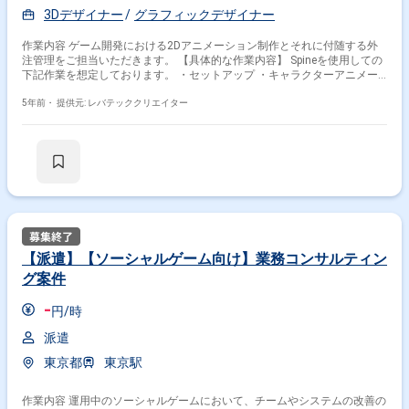
3Dデザイナー
グラフィックデザイナー
作業内容 ゲーム開発における2Dアニメーション制作とそれに付随する外
注管理をご担当いただきます。 【具体的な作業内容】 Spineを使用しての
下記作業を想定しております。 ・セットアップ ・キャラクターアニメー
ションの制作 場合によってはモーション制作に付随する外注管理作業もお
任せ致します。
5年前・
提供元: レバテッククリエイター
【派遣】【ソーシャルゲーム向け】業務コンサルティン
グ案件
-
円/時
派遣
東京都
東京駅
作業内容 運用中のソーシャルゲームにおいて、チームやシステムの改善の