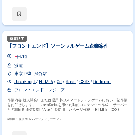
【フロントエンド】ソーシャルゲーム企業案件
-
円/時
派遣
東京都
渋谷駅
JavaScript
HTML5
Git
Sass
CSS3
Redmine
フロントエンドエンジニア
作業内容 新規開発中または運用中のスマートフォンゲームにおい下記作業
をお任せします。 ・JavaScriptを用いた動的コンテンツの作成 ・サーバー
との非同期通信制御（Ajax）を使用したページ作成 ・HTML5、CSS3、
JavaScriptをつかったコーディング ・テンプレートエンジンを用いた
HTMLのView作成 ・デベロッパーツールまたはfirebugなどのツールを用い
5年前・
提供元: レバテックフリーランス
ての動作確認(デバッグ)