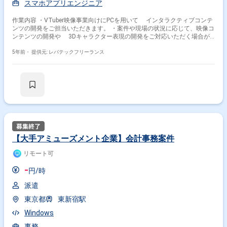
スマホアプリエンジニア
作業内容 ・VTuber映像事業向けにPCを用いて インタラクティブコンテ
ンツの開発をご担当いただきます。 ・案件や現場の状況に応じて、映像コ
ンテンツの開発や 3Dキャラクター表現の開発をご対応いただく場合が
ございます。
5年前・
提供元: レバテックフリーランス
【大手アミューズメント企業】会計事務案件
リモート可
-
円/時
派遣
東京都
東新宿駅
Windows
事務