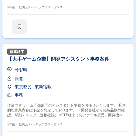
ト/研修/入社式などの準備 └社員や候補者からの、電話やメール問合せ対
応 └入社手続き └採用広報記事の推敲 └書類ファイリングなど
5年前・
提供元: レバテックフリーランス
【大手ゲーム企業】開発アシスタント事務案件
-
円/時
派遣
東京都
東新宿駅
事務
作業内容 ゲーム開発部門のアシスタント事務をお任せいたします。 具体
的な作業内容は下記を想定しております。 ・開発会社からの納品物の確
認、挙動チェック（進捗確認） ※FTP経由でのファイル授受、開発機への
インストール／プレイまで ・ローカライズテキストの確認、実装確認 ※ロ
ーカライズ自体は翻訳会社に行って頂きます。 ・プレイヤー向けマニュア
5年前・
提供元: レバテックフリーランス
ル作成、実装確認 ※日本語での作成、実装確認は多言語 ・プレイ動画
（CERO向け、広報用）撮影 ※できれば編集も ・納期スケジュール表の進