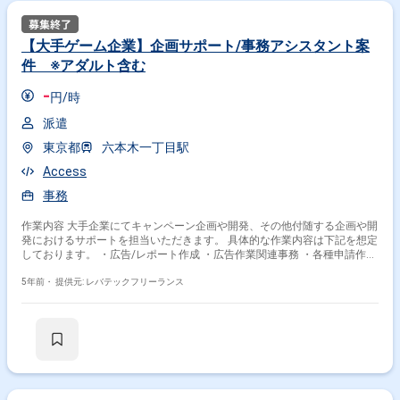
【大手ゲーム企業】企画サポート/事務アシスタント案
件 ※アダルト含む
-
円/時
派遣
東京都
六本木一丁目駅
Access
事務
作業内容 大手企業にてキャンペーン企画や開発、その他付随する企画や開
発におけるサポートを担当いただきます。 具体的な作業内容は下記を想定
しております。 ・広告/レポート作成 ・広告作業関連事務 ・各種申請作業
・プレゼン資料作成サポート ・会議スケジュール調整
5年前・
提供元: レバテックフリーランス