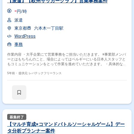
【派遣】【欧州サッカークラブ】営業事務案件
-
円/時
派遣
東京都
六本木一丁目駅
WordPress
事務
作業内容 ・大手企業にて営業事務をご担当いただきます。 ※事業部メンバ
ーとはもちろんのこと、場合によってはベルギーにいる日本人スタッフと
もコミュニケーションをとって作業を進めていただきます。 ・具体的な作
業内容は下記を想定しております。 ーCowboy申請：契約・発注・検収・
支払い ー売上管理 ースポンサー等に対する簡単な広報周知 ー資料作成サ
5年前・
提供元: レバテックフリーランス
ポート ー各種社内申請
【マルチ育成×コマンドバトルソーシャルゲーム】デー
タ分析プランナー案件