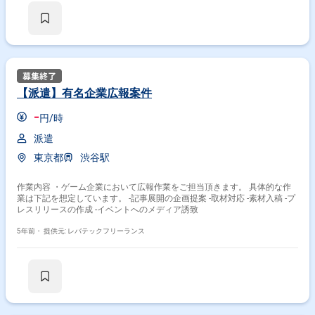
捗管理 ・QA期間中のバグトラック対応 ・書面の校正作業
【派遣】有名企業広報案件
-
円/時
派遣
東京都
渋谷駅
作業内容 ・ゲーム企業において広報作業をご担当頂きます。 具体的な作
業は下記を想定しています。 -記事展開の企画提案 -取材対応 -素材入稿 -プ
レスリリースの作成 -イベントへのメディア誘致
5年前・
提供元: レバテックフリーランス