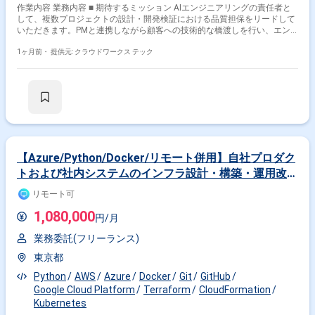
作業内容 業務内容 ■ 期待するミッション AIエンジニアリングの責任者と
して、複数プロジェクトの設計・開発検証における品質担保をリードして
いただきます。PMと連携しながら顧客への技術的な橋渡しを行い、エン
ジニアチームのマネジメントを通じてプロジェクトを成功に導くことがミ
ッションです。 ■ 業務内容・担当工程 【AI活用方針の策定および要件定
1ヶ月前・
提供元: クラウドワークス テック
義】 ビジネス要件に基づいたAI活用方針の策定、要件定義、および既存ア
セットを活用した設計・開発を推進します。 【検証設計および品質管理】
AIの検証設計、実行、分析、改善方針の策定を行います。また、他エンジ
ニアのコードレビューや報告資料の品質管理、マネジメントを担当しま
す。 【顧客折衝・技術連携】 PMと連携し、顧客に対する技術的な説明
や、非エンジニアへの分かりやすい情報共有を行います。 ■ 開発環境 プロ
グラミング：Python, PyTorch ■ 働き方 ・ 稼働量：週5日 ・ リモート稼
働：一部リモート（出社とリモートのハイブリッド。必要に応じて出社・
客先訪問あり） ・ フレックス稼働：可能（平日の日中MTG参加は必須で
【Azure/Python/Docker/リモート併用】自社プロダク
すが、日程は柔軟に調整可能） 関わるサービス・プロダクト ■ 企業につい
トおよび社内システムのインフラ設計・構築・運用改善
て AIアルゴリズムを用いたDX支援や、最先端のAIプロダクト開発を展開
支援（SRE）
している企業です。大手企業との共同開発実績も豊富で、ビジネスの現場
リモート可
に実効性のあるAIソリューションを届けることに注力しています。 ■ プロ
ダクトについて 先端AI技術を社会実装する複数のプロジェクトを横断的に
1,080,000
円/月
担当します。特定のプロダクトに限定せず、顧客のビジネス要件に応じた
AI方針の策定から、PoC、小規模本番運用まで、幅広いフェーズのAIエン
業務委託(フリーランス)
ジニアリングを牽引します。 ■ 募集背景 プロジェクトの多角化・拡大に伴
い、AIエンジニアリングの責任者としてチームをリードできる人材が不足
東京都
しています。設計・開発の品質担保のみならず、顧客への技術的説明やマ
Python
AWS
Azure
Docker
Git
GitHub
ネジメントまでを完遂できる即戦力のシニア層を募集します。
Google Cloud Platform
Terraform
CloudFormation
Kubernetes