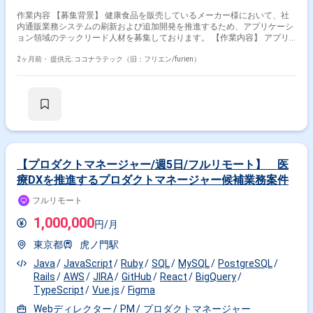
作業内容 【募集背景】 健康食品を販売しているメーカー様において、社
内通販業務システムの刷新および追加開発を推進するため、アプリケーシ
ョン領域のテックリード人材を募集しております。 【作業内容】 アプリ
ケーション開発において、機能設計から試験までの一連の工程を担当して
いただきます。Javaクラス設計や実装方式の検討・設計を行い、実装およ
2ヶ月前・
提供元: ココナラテック（旧：フリエン/furien）
びレビューを実施していただきます。また、チームリードとして技術的な
支援や実装レビューを行い、レガシー技術スタックからモダン技術スタッ
クへの段階的な移行を伴う開発を推進していただきます。 【求める人物
像】 テックリードやアプリケーションアーキテクト候補として、チーム内
で実装レビューや技術フォローが行える方を求めております。技術課題解
決や高難易度の技術タスクを主体的に進めつつ、決断に至る経緯や結果を
メンバーと共有しながら、一緒に対応していける方を想定しております。
現行システムのあるべき姿を見据えた改善提案や継続的な改善活動に前向
きに取り組める方にご活躍いただきたいと考えております。 【ポジション
【プロダクトマネージャー/週5日/フルリモート】 医
の魅力】 モダンな技術スタックを活用しながら、大規模な社内通販業務シ
療DXを推進するプロダクトマネージャー候補業務案件
ステムの刷新・追加開発に上流から関わることができます。レガシー環境
からモダン環境への移行プロジェクトに関わることで、アプリケーション
フルリモート
アーキテクチャ設計や技術選定の経験を積むことができます。テックリー
ドとしてチームを牽引しつつ、技術面での意思決定や改善活動をリードで
1,000,000
円/月
きるポジションです。 【開発環境】 Java17、SpringBoot3などのモダン
技術スタックを中心に、DockerやAWS ECS等のコンテナ・クラウド技術を
東京都
虎ノ門駅
活用した開発を行っております。現行システムではJava6/8、Weblogic、
JavaEE、Swing、OracleDBといったレガシー技術スタックも併存してお
Java
JavaScript
Ruby
SQL
MySQL
PostgreSQL
り、段階的な移行を進めながら開発を行っております。コミュニケーショ
Rails
AWS
JIRA
GitHub
React
BigQuery
ンおよび情報共有にはSlack、Confluence、Jira、Miro、GitHub等のツール
TypeScript
Vue.js
Figma
を利用しております。
Webディレクター
PM
プロダクトマネージャー