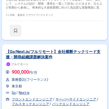
材の強化を行っています。 ■ プロダクトについて 新規プロジェクトとして
して、システムの設計・開発・運用を一貫して担当いただきます。立ち上
立ち上がる、銀行（エンドユーザー）向けの新規システム開発における
げ初期から参画し、将来的な大規模展開に向けた高品質な基盤構築に貢献
Azureインフラ基盤のグランドデザインおよび要件定義・要件整理フェー
することが期待されています。 ■ 業務内容・担当工程 【配車・運行管理シ
ズを担っていただきます。 ■ 募集背景 新規プロジェクトの開始に伴い、初
ステムの設計・開発】 自動運転サービスに不可欠なバックエンド機能を主
1ヶ月前・
提供元: クラウドワークス テック
期フェーズ（要件定義・方針策定）を主導し、金融分野の厳しいセキュリ
軸としつつ、フロントエンドも含めた実装を担当します。 【マイクロサー
ティ基準を満たしたインフラ設計を行える即戦力のインフラアーキテクト
ビス設計・運用改善】 AWS EKSを用いたマイクロサービスアーキテクチ
が不足しているため、新たに人員を募集いたします。
ャの設計や、SREと連携した品質向上のための改善業務を行います。 【車
載データ活用アプリケーションの実装】 車両から送られてくるデータを扱
うアプリケーションの開発に携わります。 （担当工程） 【要件定義・設
計・実装・テスト・保守運用】 ■ チーム体制 エンジニア：5名 × 2チーム
SRE：2〜3名 アーキテクト：数名 インサイドマネージャー：2名 プロダク
トオーナー：1名 ■ 開発環境 プログラミング：TypeScript, Python, Java,
C++, React, Node.js FW：React.js, Next.js, EKS インフラ：AWS, Docker ■
【Go/Next.js/フルリモート】全社横断テックリード支
働き方 稼働量：週5日 リモート稼働：フルリモート（PC受け渡しやキック
援・開発組織課題解決案件
オフ時に出社・訪問の可能性あり） フレックス稼働：要相談 関わるサー
ビス・プロダクト ■ 企業について クライアント企業の「文化」「環境」
フルリモート
「技術」「人」の変革を支援するテクノロジーカンパニーです。単なる受
託開発ではなく、プロダクトオーナーに寄り添い、本質的な課題解決を共
900,000
円/月
に目指す共創型の開発スタイルを特徴としています。HRT+Joy（謙虚・
尊敬・信頼・楽しむ）を理念に掲げ、チームでの成果を重視する文化があ
業務委託(フリーランス)
ります。 【参考：会社紹介動画】 ①Digital Innovation Garageのご紹介
https://www.youtube.com/watch?v=9lff-D2nXr4 ②クリエーションライン
東京都
チームのご紹介 2021 https://www.youtube.com/watch?v=QbTEb-TCKAE
Go
Next.js
③[事例]立科WORK TRIP 2020年秋 クリエーションライン編
https://youtu.be/4dEuXqMi7kE ■ プロダクトについて 自動運転（レベル
フロントエンドエンジニア
サーバーサイドエンジニア
4）の社会実装を支えるための、配車および運行管理システムです。自動
フルスタックエンジニア
バックエンドエンジニア
運転車両をサービスとして安全かつ継続的に運用するための基盤づくりを
担います。移動支援や地域交通の維持といった社会課題の解決に直結す