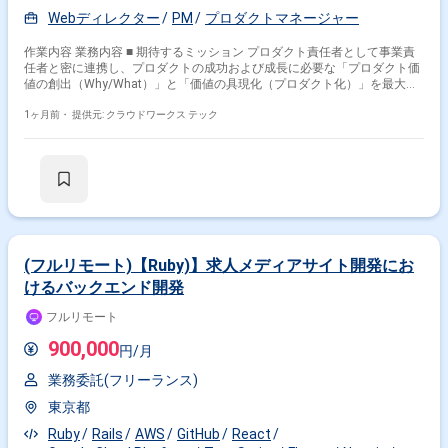
Webディレクター
PM
プロダクトマネージャー
作業内容 業務内容 ■ 期待するミッション プロダクト責任者として事業責
任者と密に連携し、プロダクトの成功および成長に必要な「プロダクト価
値の創出（Why/What）」と「価値の具現化（プロダクト化）」を最大の
ミッションとして実行いただきます。 ■ 業務内容・担当工程 【プロダクト
価値の創出】 ・市場環境や顧客ニーズに基づくロードマップの策定 ・
1ヶ月前・
提供元: クラウドワークス テック
BtoBおよびBtoCの両面を兼ね備えたプロダクトマネジメント全般 【価値
の具現化】 ・高い解像度でのプロダクト要件定義および仕様への落とし込
み ・多様な職種のメンバーや外部ベンダー等のステークホルダーを巻き込
んだプロジェクトマネジメント ・SW/HW両面を加味した全体設計、規制
サイドとの折衝、知財情報の取りまとめ等 ■ チーム体制 ・事業責任者：1
名 ・プロダクト責任者/PdM（今回対象）：1名 ・開発リーダー：1名 ・開
発メンバー：複数名 ■ 働き方 ・ 稼働量：週5日 ・ リモート稼働：一部リ
モート（週1日出社・週4日リモートを想定） 関わるサービス・プロダク
ト ■ 企業について 生体認証とAI技術を駆使し、次世代の社会インフラ創造
(フルリモート)【Ruby)】求人メディアサイト開発にお
を目指す東証グロース上場企業です。物理世界におけるAIの限界に挑戦
けるバックエンド開発
し、先端技術を社会へ実装するためのプロダクトを展開しています。 ■ プ
ロダクトについて ガソリンスタンドにおける「給油許可業務」をAIで自動
フルリモート
化・省人化するサービスを提供しています。深刻な人手不足という社会課
題を解決するとともに、将来的にはあらゆるカーライフを滑らかにするプ
900,000
円/月
ラットフォームの構築を目指しています。 ■ 募集背景 消防法改正という市
場の転換点を迎え、サービスの本格始動に伴いプロダクト責任者クラスの
業務委託(フリーランス)
人材が求められています。次世代AIプロダクトの最前線を切り開き、事業
を成功へと導くリードプレイヤーを募集します。
東京都
Ruby
Rails
AWS
GitHub
React