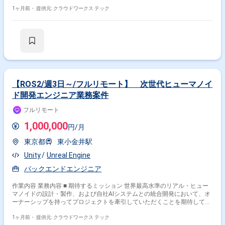
の人材を募集します 。 ■ 具体的な業務内容 クライアントのIT/セキュリテ
ィ課題を構造的に整理し、最適なアーキテクチャの設計・提案から、 実効
1ヶ月前・
提供元: クラウドワークス テック
性のある運用フローの構築までを伴走型で支援します 。 【期待するミッ
ション】 「提案して終わり」ではなく、現場の運用に定着し、成果が継続
する状態まで責任を持つ“実行型”の役割として、 顧客の意思決定を支援し
プロジェクトを成功に導くことが期待されています 。 【業務内容・担当
工程】 ・ヒアリングによる現状分析とリスク整理 ・To-Beアーキテクチャ
（ネットワーク/クラウド/運用）の設計とロードマップ策定 ・提案書の作
成、合意形成支援 ・PoCの計画・実施・評価、および導入計画の策定 ・設
計レビューやパラメータ設計などの導入支援 ・監視ルールや対応フロー等
の運用設計・定着支援 担当工程：【要件定義・設計・保守運用】 【チー
【ROS2/週3日～/フルリモート】 次世代ヒューマノイ
ム体制】 ・セキュリティコンサルタント/アーキテクト 【開始日】5月1日
ド開発エンジニア業務案件
想定 【単価】スキル見合い 【働き方】 ・稼働量：100％が理想ですが応
相談 ・リモート稼働：一部リモート（リモート併用可/案件により顧客先
フルリモート
訪問あり） ※参画当初はキャッチアップのためにオンサイトでのご対応を
いただける方 関わるサービス・プロダクト ■ 関わるサービス・プロダクト
1,000,000
円/月
クライアント企業（大学・政府機関・製造・製薬・金融等）向けの次世代
セキュリティアーキテクチャ ■ 企業について 企業のデジタル活用に伴う高
東京都
東小金井駅
度なセキュリティ要求に対し、単なる製品導入に留まらず、 現場の制約を
踏まえた「運用で回り、更新され続ける」実効性の高い支援を提供する企
Unity
Unreal Engine
業です 。 ■ プロダクトについて ゼロトラスト移行、クラウドセキュリテ
バックエンドエンジニア
ィ（CASB/CSPM等）、ID/認証統合、 およびSIEM/EDR等を活用した運用
モデルの設計・導入支援サービスを提供しています 。
作業内容 業務内容 ■ 期待するミッション 世界最高水準のリアル・ヒュー
マノイドの設計・製作、および自社AIシステムとの統合開発において、オ
ーナーシップを持ってプロジェクトを牽引していただくことを期待してい
ます。単なる工学的効率の追求にとどまらず、社会実装（製品化）に向け
た耐久性向上や、人の心を動かす自然な振る舞いの実現に貢献していただ
1ヶ月前・
提供元: クラウドワークス テック