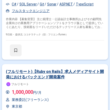
C#
SQL Server
Git
Sonar
ASP.NET
TypeScript
フルスタックエンジニア
作業内容 【募集背景】 主に税理士・公認会計士事務所およびその顧問先
企業向けの業務用アプリケーションソフトをクラウド版として提供してい
くにあたり、技術面をリードいただけるテックリード人材を募集しており
ます。 【作業内容】 税理士・公認会計士事務所およびその顧問先企業向
けの業務用クラウドアプリケーションの開発において、バックエンドを中
9日前・
提供元: ココナラテック（旧：フリエン/furien）
心とした設計・実装の技術リードを行っていただきます。アーキテクチャ
設計や設計方針の決定、コードレビューや品質向上に向けた取り組みなど
を推進していただきます。 【求める人物像】 設計方針を自ら定めて周囲
に共有しながら、レビューや技術選定を通じて開発チームをリードしてい
ただける方を求めております。若手メンバーの育成や、技術的な判断を言
語化してわかりやすく伝えることができる方ですと望ましいです。 【ポジ
ションの魅力】 クラウド版プロダクトの技術的な方向性をリードしなが
ら、モダンな技術スタックを用いた開発に携わっていただけます。業務ア
プリケーション領域におけるクラウドサービスの設計・推進経験を積むこ
(フルリモート)【Ruby on Rails】求人メディアサイト開
とができるポジションです。 【開発環境】 バックエンド：C#／.NET、フ
発におけるバックエンド開発案件
ロントエンド：TypeScript(React)、クラウド：Azure 等の環境で開発を行
っております。
フルリモート
1,000,000
円/月
業務委託(フリーランス)
東京都