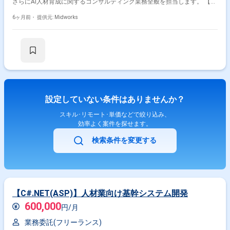
さらにAI人材育成に関するコンサルティング業務全般を担当します。 【作
んでいただけます。複数の大企業との契約実績がある環境で、プロダクト
業内容】 ・生成AI教材の企画・設計・開発・実施・改善 ・生成AI研修の講
の成長とともに自身の技術的・ビジネス的なスキルを高めることができま
師対応 ・研修事務局運営 ・AI人材育成に関するコンサルティング業務全
6ヶ月前・
提供元: Midworks
す。データ基盤構築から可視化まで一気通貫で関与できるため、広範なデ
般
ータエンジニアリングの経験を積める点も魅力です。 【開発環境】
BackendではPythonやFastAPI、Prefectを用い、FrontendではTypescript
およびReact Routerを採用しております。インフラストラクチャはAWSを
中心にFargate、Aurora、S3、ElastiCacheなどを利用し、Terraformで構
成管理を行っております。周辺ツールとしてGithub、Slack、Notion、
Datadog、Linearを活用しており、OpenAI APIやAnthropic APIなどの生成
AI関連サービスや、Github Copilot、Cursor Business、Devinなどの開発
支援ツールも積極的に利用できる環境です。
設定していない条件はありませんか？
スキル･リモート･単価などで絞り込み、
効率よく案件を探せます。
検索条件を変更する
【C#.NET(ASP)】人材業向け基幹システム開発
600,000
円/月
業務委託(フリーランス)