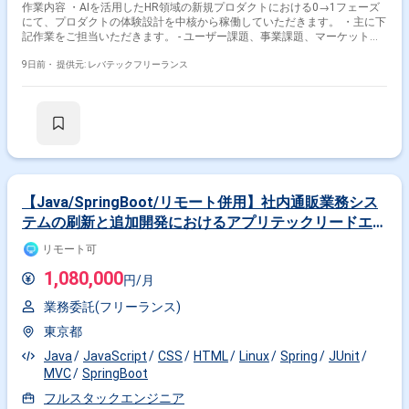
作業内容 ・AIを活用したHR領域の新規プロダクトにおける0→1フェーズ
にて、プロダクトの体験設計を中核から稼働していただきます。 ・主に下
記作業をご担当いただきます。 - ユーザー課題、事業課題、マーケット仮
説を踏まえたUX/UI、体験設計 - Figmaを用いたワイヤーフレーム、UIデザ
イン、プロトタイプの作成 - v0、Lovable、Claude Code、Cursor等のAIツ
9日前・
提供元: レバテックフリーランス
ールを活用した動くプロトタイプの作成、検証 - ユーザーインタビューや
定量データをもとにした仮説検証、リリース後の改善施策立案 - グロース
を見据えたLP、オンボーディング、初回・継続利用体験の改善 - デザイン
システムやコンポーネント設計の整備、エンジニアと協働した実装連携、
品質担保
【Java/SpringBoot/リモート併用】社内通販業務シス
テムの刷新と追加開発におけるアプリテックリードエン
ジニア
リモート可
1,080,000
円/月
業務委託(フリーランス)
東京都
Java
JavaScript
CSS
HTML
Linux
Spring
JUnit
MVC
SpringBoot
フルスタックエンジニア