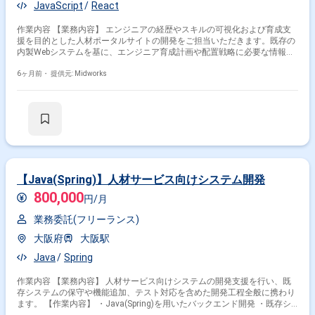
JavaScript
React
作業内容 【業務内容】 エンジニアの経歴やスキルの可視化および育成支
援を目的とした人材ポータルサイトの開発をご担当いただきます。既存の
内製Webシステムを基に、エンジニア育成計画や配置戦略に必要な情報を
補完するため、フロントエンドおよびバックエンドの改修を行い、システ
ム刷新を進めていただきます。アジャイル開発手法で少人数チームと連携
6ヶ月前・
提供元: Midworks
しながら開発を行います。 【作業内容】 ・人材ポータルサイトのフロン
トエンド開発（React） ・バックエンド改修および機能追加 ・エンジニア
スキル可視化のためのデータ整備・連携 ・アジャイル開発に基づくタスク
管理・進捗確認 ・コードレビューおよび品質向上対応 ・開発チームとの
仕様調整・情報共有
【Java(Spring)】人材サービス向けシステム開発
800,000
円/月
業務委託(フリーランス)
大阪府
大阪駅
Java
Spring
作業内容 【業務内容】 人材サービス向けシステムの開発支援を行い、既
存システムの保守や機能追加、テスト対応を含めた開発工程全般に携わり
ます。 【作業内容】 ・Java(Spring)を用いたバックエンド開発 ・既存シ