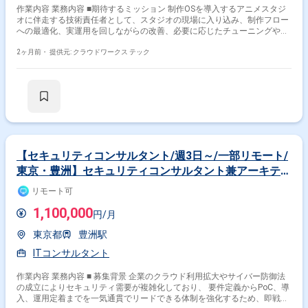
作業内容 業務内容 ■期待するミッション 制作OSを導入するアニメスタジ
オに伴走する技術責任者として、スタジオの現場に入り込み、制作フロー
への最適化、実運用を回しながらの改善、必要に応じたチューニングや軽
微な機能追加まで対応し、システムを現場に根付かせるミッションを担っ
ていただきます。 ■担当工程（業務範囲） 【導入・運用支援（中核業
2ヶ月前・
提供元: クラウドワークス テック
務）】 ・アニメスタジオへの制作OS導入支援（現地／オンライン） ・制
作工程（線画・中割・検査・再生成など）の整理・適用設計 ・現場の判
断・ルールを制作OSの設定・入力に落とし込む翻訳業務 ・OS内クレジッ
ト／リソース枠を前提とした運用計画・優先度設計 【改善・最適化】 ・
設定・プリセット・テンプレートの最適化 ・品質基準（OK／NGライン）
の整理 ・運用ルール、引き継ぎ資料の作成 【軽開発・プロダクト連携】
・制作OS上での軽微な機能追加・チューニング要件の整理 ・社内エンジ
ニア・PdMとの連携 ・顧客要望をプロダクト改善につなげるフィードバッ
ク ■稼働について 状況に応じて顧客先に出向いていただく可能性がござい
【セキュリティコンサルタント/週3日～/一部リモート/
ます。 関わるサービス・プロダクト ■企業について アニメ×生成AIのスタ
東京・豊洲】セキュリティコンサルタント兼アーキテク
ートアップ企業です。生成AIを活用してアニメ制作の工程を革新し、日本
ト業務案件
発の技術で表現の自由と現場の持続性を両立させる未来を目指していま
リモート可
す。国内外のトップ企業で経験を積んだエンジニアが多数在籍する少数精
鋭のチームです。 ■プロダクトについて アニメ制作における課題の大きい
1,100,000
円/月
工程（線画・中割・検査・仕上げ周辺など）をAIで自動化し、少人数でも
高品質な映像制作を可能にする「次世代アニメ制作OS」を開発・提供して
東京都
豊洲駅
います。現在はアニメスタジオやIPホルダーと共にPoCを推進中です。 ■
募集背景 アニメの制作現場が抱える国内アニメーターの減少や過重労働、
ITコンサルタント
海外委託への依存といった深刻な課題を解決するため、開発したシステム
をアニメスタジオの現場に根付かせるための技術責任者が不足していま
作業内容 業務内容 ■ 募集背景 企業のクラウド利用拡大やサイバー防御法
す。スタジオごとに制作OSを最適化し、現場に伴走できる人材を募集しま
の成立によりセキュリティ需要が複雑化しており、 要件定義からPoC、導
す。
入、運用定着までを一気通貫でリードできる体制を強化するため、即戦力