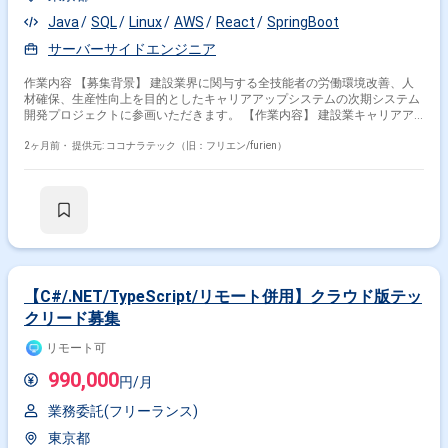
Java
SQL
Linux
AWS
React
SpringBoot
サーバーサイドエンジニア
作業内容 【募集背景】 建設業界に関与する全技能者の労働環境改善、人
材確保、生産性向上を目的としたキャリアアップシステムの次期システム
開発プロジェクトに参画いただきます。 【作業内容】 建設業キャリアア
ップシステムの再構築において、利便性向上やデータ利活用の促進、安定
的なシステム運用・保守、事業拡大への拡張性確保を目的とした次期シス
2ヶ月前・
提供元: ココナラテック（旧：フリエン/furien）
テムの設計・開発およびデータ移行作業を担当していただきます。 アプリ
ケーション設計・開発、データ移行設計・実装、既存データ構造の分析や
マッピング設計、SQLやシェルスクリプトを用いた移行処理の実装・検証
などを行っていただきます。 【求める人物像】 システムの目的や業務背
景を理解し、自ら課題や不明点を洗い出して関係者と調整しながら設計・
実装を進められる方を求めております。 チームメンバーと連携しながら主
体的に動き、品質と生産性の両立を意識して業務に取り組める方が望まし
いです。 【ポジションの魅力】 社会インフラとしての役割を担うキャリ
アアップシステムの再構築に上流工程から関わることができ、大規模なデ
【C#/.NET/TypeScript/リモート併用】クラウド版テッ
ータ移行やクラウド環境を活用したシステム開発の経験を積むことができ
クリード募集
ます。 アプリケーション開発とデータ移行の両面でスキルを高められる環
境です。 【開発環境】 Java、React、Amazon Aurora PostgreSQL、Red
リモート可
Hat Enterprise Linux、Spring Boot などを用いたWeb業務アプリケーショ
ンの開発・データ移行を行っております。
990,000
円/月
業務委託(フリーランス)
東京都