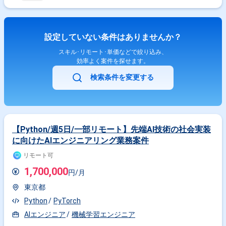
とナレッジ共有も行っていただきます。 【求める人物像】 技術的なリー
ドと品質向上に主体的に取り組んでいただける方を求めております。関係
者と円滑にコミュニケーションを取りながら、要件や仕様を整理し、自ら
手を動かして開発を推進できる方を歓迎いたします。継続的な改善や新し
設定していない条件はありませんか？
い技術の活用にも前向きに取り組んでいただける方が望ましいです。 【ポ
ジションの魅力】 フロントエンドからバックエンドまで一気通貫で関わる
スキル･リモート･単価などで絞り込み、
ことができ、大規模なDX支援案件において技術面での意思決定や品質向上
効率よく案件を探せます。
に大きな裁量を持って携わることができます。直取引案件において、ビジ
ネス側との距離が近い環境で開発をリードできる点も魅力です。モダンな
検索条件を変更する
技術スタックや開発プロセスの整備にも主体的に関与していただけます。
【開発環境】 言語はRuby、PHP、JavaScript、TypeScriptを利用しており
ます。フレームワークはRuby on Rails、Laravel、React、Vue.jsを使用し
ております。インフラ・データベースにはAWS、MySQL、PostgreSQL、
Dockerを利用しております。開発にはGitおよびGitHubを使用し、アジャイ
ル（スクラム）で進行しております。
【Python/週5日/一部リモート】先端AI技術の社会実装
に向けたAIエンジニアリング業務案件
リモート可
1,700,000
円/月
東京都
Python
PyTorch
AIエンジニア
機械学習エンジニア