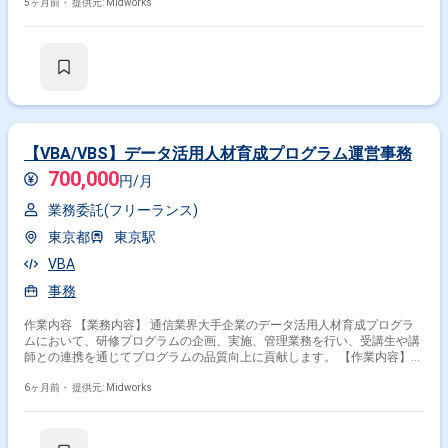
当し、チーム運営を支援します。 長期的なプロジェクトで、システム改善
5ヶ月前・
提供元: Midworks
と新機能実装の両方を推進します。 【作業内容】 ・基本設計、詳細設計
・PHP(Laravel)によるシステム開発 ・単体テスト、結合テスト、リリース
作業 ・進捗管理およびメンバーマネジメント（リーダーの場合） ・既存
システムの機能改善・拡張
【VBA/VBS】データ活用人材育成プログラム運営事務
700,000
円/月
業務委託(フリーランス)
東京都
東京駅
VBA
事務
作業内容 【業務内容】 通信業界大手企業のデータ活用人材育成プログラ
ムにおいて、研修プログラムの企画、実施、管理業務を行い、受講生や講
師との連携を通じてプログラムの品質向上に貢献します。 【作業内容】
・研修プログラムの企画 ・研修プログラムの実施・運営管理 ・受講生や
講師との調整・連携 ・研修資料や関連ドキュメントの作成 ・プログラム
6ヶ月前・
提供元: Midworks
運営に関する事務対応