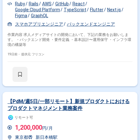
Ruby
Rails
AWS
GitHub
React
Google Cloud Platform
TypeScript
Flutter
Next.js
Figma
GraphQL
スマホアプリエンジニア
バックエンドエンジニア
作業内容 求人メディアサイトの開発において、下記の業務をお願いしま
す。 ・バックエンド開発 ・要件定義 ・基本設計〜運用保守 ・インフラ環
境の構築等
19日前・
提供元: フリコン
【PdM/週5日/一部リモート】新規プロダクトにおける
プロダクトマネジメント業務案件
リモート可
1,200,000
円/月
東京都
新日本橋駅