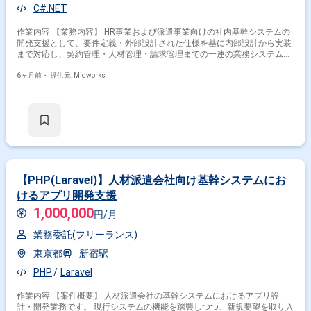
C#.NET
作業内容 【業務内容】 HR事業および派遣事業向けの社内基幹システムの
開発支援として、要件定義・外部設計された仕様を基に内部設計から実装
まで対応し、契約管理・人材管理・請求管理までの一連の業務システム開
発に携わります。 【作業内容】 ・内部設計（詳細設計） ・C#.NET(ASP)
を用いた実装 ・契約管理システムの開発 ・人材管理システムの開発 ・請
6ヶ月前・
提供元: Midworks
求管理システムの開発
【PHP(Laravel)】人材派遣会社向け基幹システムにお
けるアプリ開発支援
1,000,000
円/月
業務委託(フリーランス)
東京都
新宿駅
PHP
Laravel
作業内容 【案件概要】 人材派遣会社の基幹システムにおけるアプリ設
計・開発業務です。 現行システムの機能を踏襲しつつ、新規要望を取り入