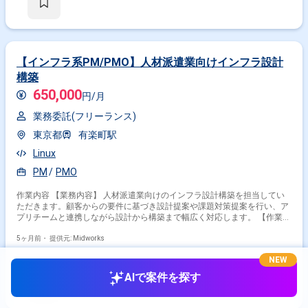
【インフラ系PM/PMO】人材派遣業向けインフラ設計
構築
650,000
円/月
業務委託(フリーランス)
東京都
有楽町駅
Linux
PM
PMO
作業内容 【業務内容】 人材派遣業向けのインフラ設計構築を担当してい
ただきます。顧客からの要件に基づき設計提案や課題対策提案を行い、ア
プリチームと連携しながら設計から構築まで幅広く対応します。 【作業内
容】 ・顧客要件に基づくインフラ設計提案 ・課題に対する対策提案 ・ア
プリチームとの折衝 ・構築計画の策定および進捗管理 ・成果物のドキュ
5ヶ月前・
提供元: Midworks
メント作成
NEW
AIで案件を探す