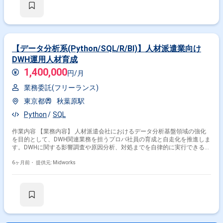
【データ分析系(Python/SQL/R/BI)】人材派遣業向け
DWH運用人材育成
1,400,000
円/月
業務委託(フリーランス)
東京都
秋葉原駅
Python
SQL
作業内容 【業務内容】 人材派遣会社におけるデータ分析基盤領域の強化
を目的として、DWH関連業務を担うプロパ社員の育成と自走化を推進しま
す。DWHに関する影響調査や原因分析、対処までを自律的に実行できる人
材の育成を目指し、伴走型での指導を行います。DWHの集信機能群を中心
とした知識やスキルの習得を支援し、現場で課題解決を主導できる体制づ
6ヶ月前・
提供元: Midworks
くりに貢献します。 【作業内容】 ・DWHにおけるデータフロー調査と問
題点の特定 ・原因分析および解決策立案の指導 ・分析結果報告書作成の
指導 ・プロパ社員へのOJTおよび教育プログラム設計 ・スキル向上施策
の実施 ・外部要員への業務指示および進捗管理