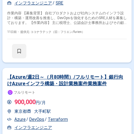
インフラエンジニア
SRE
作業内容 【募集背景】 自社プロダクトおよび社内システムのインフラ設
計・構築・運用改善を推進し、DevOpsを強化するためのSRE人材を募集し
ております。 【作業内容】 主に税理士、公認会計士事務所およびその顧
問先企業向けの業務用アプリケーションソフトの開発、販売を行っている
企業において、自社プロダクトおよび社内システムのインフラ設計、構
11日前・
提供元: ココナラテック（旧：フリエン/furien）
築、運用改善をリードしていただきます。 会計データを扱う高いセキュリ
ティ要件を満たしながら、開発チームが迅速かつ安全にデプロイできる環
境を構築していただきます。 SLI/SLOによる信頼性の指標化、IaCによる再
現性のある基盤づくり、監視・オブザーバビリティ基盤の整備を通じて、
属人化しない運用体制を組織に根付かせていただきます。 Azureを中心と
したクラウドインフラの設計、構築、運用を行っていただきます。
IaC（Infrastructure as Code）の推進を行っていただきます。 Pythonによ
る運用自動化ツールの開発を行っていただきます。 CI/CDパイプラインの
構築、運用を行っていただきます。 システムの監視、オブザーバビリティ
【Azure/週2日～（月80時間）/フルリモート】銀行向
基盤の整備およびパフォーマンスチューニングを行っていただきます。 障
けAzureインフラ構築・設計業務案件業務案件
害対応、インシデント対応プロセスの整備と運用を行っていただきます。
SLI / SLO の導入、運用によるシステム信頼性の指標化と改善を行っていた
フルリモート
だきます。 開発チームと連携したDevOps推進を行っていただきます。
【求める人物像】 インフラ設計、構築、運用改善を自律的にリードし、開
900,000
円/月
発チームと協調しながらDevOpsやSREのプラクティスを組織に根付かせて
いける方を求めております。 【ポジションの魅力】 会計データを扱う高
東京都
大手町駅
いセキュリティ要件のもとで、Azureを中心としたクラウドインフラや
IaC、監視・オブザーバビリティなどSRE領域の実践に幅広く関わることが
Azure
DevOps
Terraform
できるポジションです。 【開発環境】 Azureを中心としたクラウドインフ
インフラエンジニア
ラ、Terraformによる全環境のコード管理とマイグレーション管理、可用
性ゾーン・リージョンの冗長化、Front Doorによる負荷分散、Azure