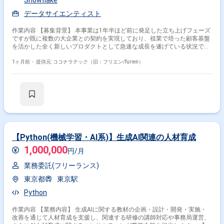
Snowflake
した機能をご自身の手で形にし、ユーザーに届けるスピード感と手触り感
データサイエンティスト
を味わえます。 • 事業経営に近い距離感 ◦ 事業責任者、CTO、EM等と意
見交換ながら動くため、経営視点や事業戦略をダイレクトに吸収できま
す。年間利益数十億を作るといった高い視座でのビジネススキルが身につ
作業内容 【募集背景】 本事業は1年半ほど前に発足した立ち上げフェーズ
きます。 ■リモート稼働について ・フルリモート可能 ・PC貸与 ■参画開
ですが既に複数の大企業との契約を実現しており、祖業で培った顧客基盤
始時期 2026年5月以降 関わるサービス・プロダクト ■プロダクトについて
を活かした全く新しいプロダクトとして急速な成長を遂げている状況で
主要サービス： 医師向け転職支援 プロダクトの方向性： 単なる「人材紹
す。本事業はマルチプロダクト戦略の一つの柱であり、次のステージに向
介」に留まらず、AIやデータを活用した採用確率の算出、収支改善シミュ
けた拡大フェーズを迎えているため、技術的知見をベースに開発プロセス
1ヶ月前・
提供元: ココナラテック（旧：フリエン/furien）
レーションなど、医療機関の経営を支えるSaaS的な多機能化を進めていま
全体を俯瞰しプロジェクトを牽引できる人材を求めております。 【作業内
す。
容】 企業が保有する文章データをAIで構造化し、独自のナレッジベースと
して活用できるプロダクトの開発に参画いただきます。定性データを感情
や要望を含めた分析可能な形に変換し、業界・企業特有の文脈を理解した
分析が可能となるような仕組みを構築していただきます。蓄積されたデー
タをもとにAIがディスカッションパートナーとして機能し、製品開発やマ
ーケティング戦略の意思決定を支援する機能の高度化にも関わっていただ
きます。顧客のデータ活用を支援するため、データ基盤の構築からBIダッ
シュボードの実装まで一貫して推進し、Bizチーム・プロダクトチーム・
【Python(機械学習・AI系)】生成AI関連の人材育成
ユーザー企業と連携しながら仮説検証を繰り返し、分析基盤や可視化環境
1,000,000
を構築していただきます。 【求める人物像】 データ基盤およびBI領域に
円/月
おいて高い実践力を持ち、分析要件からデータモデルを設計できる方を求
業務委託(フリーランス)
めております。データ品質や保守性を考慮した設計ができ、ユーザー価値
を重視しながらデータを通じて意思決定を支援できる方が望ましいです。
東京都
東京駅
エンドユーザー視点でダッシュボードを設計でき、変化を楽しみつつ要件
が固まっていない環境でも前向きに推進できるマインドをお持ちの方を歓
Python
迎いたします。Biz、PdM、エンジニアと協働しながらプロジェクトを進
められる協調性も重視しております。 【ポジションの魅力】 生成AIを活
作業内容 【業務内容】 生成AIに関する教材の企画・設計・開発・実施・
用した新規事業の立ち上げに中核メンバーとして関わることができ、定性
改善を通じて人材育成を支援し、関連する研修の講師対応や事務局運営、
データの高度な活用やナレッジ基盤構築といった先進的なテーマに取り組