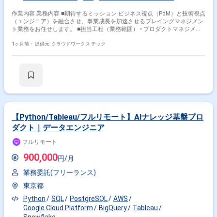
作業内容 業務内容 ■期待するミッション ビジネス視点（PdM）と技術視点
（エンジニア）を融合させ、事業成長を加速させるプレイングマネジメン
ト業務をお任せします。 ■担当工程（業務範囲） • プロダクトマネジメン
ト業務 ◦ 事業責任者との連携 : 事業課題の抽出、解決策の策定、ロードマ
ップの設計 ◦ 企画・要件定義 : ユーザーヒアリングやデータ分析に基づく
1ヶ月前・
提供元: クラウドワークス テック
機能改善案の立案、仕様策定 ◦ ステークホルダー調整 : 営業、マーケティ
ング、デザイナー等を巻き込んだ合意形成と推進 • Webアプリケーション
開発業務 ◦ 設計・実装: Ruby on Rails, Vue.js等を用いたサーバーサイド /
フロントエンド開発 ◦ 品質担保: コードレビュー、テスト設計、技術的負債
の解消 ◦ 開発ディレクション : 開発チームの進捗管理、技術選定のリード •
AI/新技術の活用推進 ◦ 生成AI等を活用した業務効率化や新機能の提案・実
装 【業務䛾進め方イメージ】 起案された案件を進めるのではなく、事業
責任者と共に「今、事業を伸ばすために何が必要か」を議論し、エンジニ
アリングの知見を活かして最適なソリューション（機能開発、あるいは業
【Python/Tableau/フルリモート】AIナレッジ基盤プロ
務フロー改善など）を導き出します。 ■チーム体制 既存のPdMメンバーと
ダクト｜データエンジニア
ともに業務を遂行。エンジニアやデザイナー、ビジネスサイド（営業・コ
ンサル）と協業する体制です。 ■開発環境(プロジェクトによって若干変
フルリモート
動) 言語： Ruby, Go, JavaScript (TypeScript) 等 FW： Ruby on Rails, React
等 DB： PostgreSQL, MySQL 等 インフラ： AWS ツール： Slack, Jira,
900,000
円/月
Confluence, GitHub, Figma, SQL (BigQuery等) ■開発フェーズと予定 ・新規
事業、既存機能のグロース、改善フェーズなど複数のうち適性に応じてど
業務委託(フリーランス)
れかをお任せする予定 直近では「採用確率算出機能」「収支改善算出機
能」など、データを活用した新規機能のリリースが続いており、今後も順
東京都
次新機能開発を予定 ■案件の魅力（会社について・サービスについて） ・
Python
SQL
PostgreSQL
AWS
社会貢献性： 医療業界の「人と組織」の課題を解決する社会的意義の高い
サービス • 「作る」と「決める」の両方に関われる ◦ PdMとしての上流
Google Cloud Platform
BigQuery
Tableau
工程と、エンジニアとしての実装工程の両方に携われるため、自分の企画