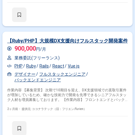
きます。 【次世代ヒューマノイドのハードウェア制御・駆動設計】 人間
のような滑らかで自然な動作を実現するための機構・駆動系を緻密にコン
トロールするシステム・ロジックの設計、および表情を再現する顔面駆動
ユニットの制御（ファームウェア・組み込みシステム）の精密設計を行い
ます。 【Physical AI システムの統合とデータ通信制御】 AI・アバター操
作システムから送られるデータと、アンドロイドの物理動作をリアルタイ
ム変換・同期させる通信制御システムの構築、およびシミュレーション環
境（Unity/UE）とハードウェアを繋ぐインターフェース・APIの開発を行
います。 【量産化と社会実装に向けたシステムR&D】 一点物の「作品」
【Ruby/PHP】大規模DX支援向けフルスタック開発案件
から商業施設や一般家庭で稼働する「製品」へ進化させるため、バックエ
900,000
ンドシステム全体の可用性・メンテナンス性・安全性の向上を図ります。
円/月
■ チーム体制 ・ヒューマノイド開発エンジニア ・エンジニアリングマネー
業務委託(フリーランス)
ジャー ※各職種の具体的な人数は確認中です。 ■ 開発環境 FW：Unity,
Unreal Engine (UE), ROS, ROS2 関わるサービス・プロダクト ■ 企業につい
PHP
Ruby
Rails
React
Vue.js
て アバター、ヒューマノイド、AIを活用し、労働人口減少などの社会課題
解決に取り組む急成長中のスタートアップ企業です。高い技術力と多数の
デザイナー
フルスタックエンジニア
特許を強みに大手企業との大型プロジェクトを多数推進しています。 ■ プ
バックエンドエンジニア
ロダクトについて アンドロイド・ヒューマノイド製作のパイオニア企業と
の経営統合を経て、Physical AI（実体を持つAI）領域の次世代ヒューマノ
作業内容 【募集背景】 次期で10期目を迎え、DX支援領域での直取引案件
イド開発を行っています。対話AI・アバター制御技術と、圧倒的なリアリ
が増加しているため、確かな技術力で開発を先導できるシニアフルスタッ
ティを持つハードウェアを融合させ、受付や介護、教育などの現場へ導入
ク人材を増員募集しております。 【作業内容】 フロントエンドとバック
するプロダクトを展開しています。 ■ 募集背景 Physical AI領域への本格参
エンドを横断して、Webサービスやアプリケーション開発を一気通貫で推
入、および「国産ヒューマノイド」の復活と進化に挑む新プロジェクトの
進していただきます。Ruby on Rails または PHP（Laravel）とAWS等を用
2ヶ月前・
提供元: ココナラテック（旧：フリエン/furien）
立ち上げに伴い、R&Dから実際の製造までを一貫して推進できる、即戦力
いたWebサービスの設計・開発を行っていただきます。UI/UXデザイナー
のコア人材（エンジニア・マネジメント層）を募集します。
やビジネス側と連携し、要件整理から最適な技術選定や仕様検討を行って
いただきます。リファクタリング、コードレビュー、テスト自動化の推進
による品質改善を担っていただきます。GitHub FlowやCI/CDを活用した開
発プロセスの整備・運用や、チームの生産性を高めるための技術フォロー