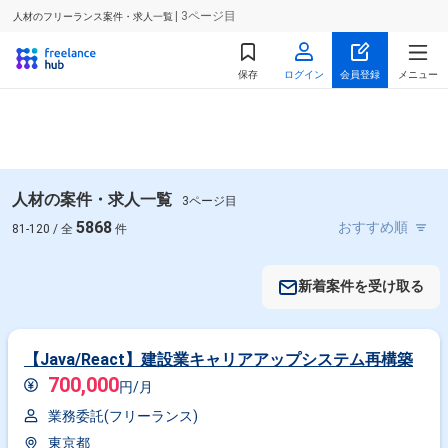
| 3ページ目
人材のフリーランス案件・求人一覧
保存
ログイン
会員登録
メニュー
人材の案件・求人一覧
3ページ目
5868
81-120 / 全
件
新着案件を受け取る
【Java/React】建設業キャリアアップシステム再構築
700,000
円/月
業務委託(フリーランス)
東京都