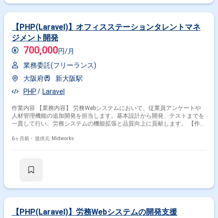
【PHP(Laravel)】オフィスステーションタレントマネ
ジメント開発
700,000
円/月
業務委託(フリーランス)
大阪府
新大阪駅
PHP
Laravel
作業内容 【業務内容】 労務Webシステムにおいて、従業員アンケートや
人材管理機能の追加開発を担当します。基本設計から開発、テストまでを
一貫して行い、労務システムの機能拡張と品質向上に貢献します。 【作業
内容】 ・従業員アンケート機能の追加開発 ・人材管理機能の追加開発 ・
基本設計、開発、テストの実施
6ヶ月前・
提供元: Midworks
【PHP(Laravel)】労務Webシステムの開発支援