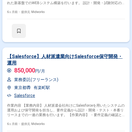
れた新基盤でのWEBシステム構築を行います。 設計・開発・試験対応の
工程を担当します。 【作業内容】 ・人材派遣会社向け基幹システムのア
プリ設計 ・PHP(Laravel)を用いた開発業務 ・既存システム機能の踏襲と新
6ヶ月前・
提供元: Midworks
規要望の実装 ・試験対応（単体・結合テスト等）
【Salesforce】人材派遣業向けSalesforce保守開発・
運用
850,000
円/月
業務委託(フリーランス)
東京都
有楽町駅
Salesforce
作業内容 【業務内容】 人材派遣会社向けにSalesforceを用いたシステムの
運用および保守開発を担当し、要件定義から設計・開発・テスト・本番リ
リースまでの一連の業務を行います。 【作業内容】 ・要件定義の確認と
整理 ・Salesforceの設計・開発作業 ・テスト実施と不具合対応
6ヶ月前・
提供元: Midworks