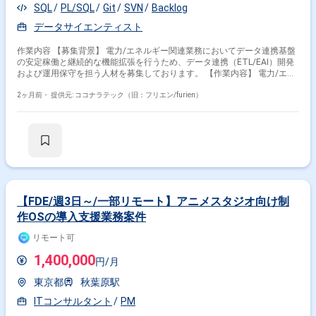
SQL
PL/SQL
Git
SVN
Backlog
データサイエンティスト
作業内容 【募集背景】 電力/エネルギー関連業務においてデータ連携基盤
の安定稼働と継続的な機能拡張を行うため、データ連携（ETL/EAI）開発
および運用保守を担う人材を募集しております。 【作業内容】 電力/エネ
ルギー関連データを対象としたデータ連携基盤の運用保守をご担当いただ
きます。具体的には、ETL/EAIツールを用いたデータ連携処理の開発・改
2ヶ月前・
提供元: ココナラテック（旧：フリエン/furien）
修、SQLを用いたデータ抽出やクエリの作成、構成管理ツールによるソー
スやモジュールの管理、タスク管理ツールを用いた二次対応およびナレッ
ジの整理・共有、ジョブ管理ツールを用いた定常運用オペレーションなど
を実施いただきます。また、電力/エネルギー領域特有の業務処理に関す
る知識を活かしながら、データ基盤との連携作業にも関わっていただきま
す。 【求める人物像】 データ連携や運用保守業務に主体的に取り組み、
関係者と積極的にコミュニケーションを取りながら円滑に作業を進めてい
ただける方を求めております。新しいツールやクラウドデータ基盤の知識
習得にも前向きに取り組める方が望ましいです。 【ポジションの魅力】
【FDE/週3日～/一部リモート】アニメスタジオ向け制
電力/エネルギーという社会インフラに直結する領域において、データ連
作OSの導入支援業務案件
携基盤の中核を担う運用保守業務に携わることができます。ETL/EAIツー
ルやジョブ管理ツールなどの運用スキルに加え、クラウド型データウェア
リモート可
ハウスとの連携知識を習得・強化できる環境です。長期的なプロジェクト
で腰を据えて経験を積むことができます。 【開発環境】 ETL/EAIツール
1,400,000
円/月
（ASTERIA Warp等）、SQLを用いたデータベース、SVNまたはGitによる
構成管理、Backlogによるタスク・情報管理、Senjuなどのジョブ管理ツー
東京都
秋葉原駅
ル、Snowflakeなどクラウド型データウェアハウスとの連携環境を利用し
ております。
ITコンサルタント
PM