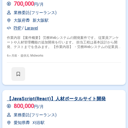
700,000
円/月
業務委託(フリーランス)
大阪府
新大阪駅
PHP
Laravel
作業内容 【案件概要】 労務Webシステムの開発案件です。 従業員アンケ
ートや人材管理機能の追加開発を行います。 担当工程は基本設計から開
発、テストまでを含みます。 【作業内容】 ・労務Webシステムの従業員
アンケート機能追加開発 ・人材管理機能の追加開発 ・基本設計、開発、
テストの実施
6ヶ月前・
提供元: Midworks
【JavaScript(React)】人材ポータルサイト開発
800,000
円/月
業務委託(フリーランス)
愛知県
刈谷駅