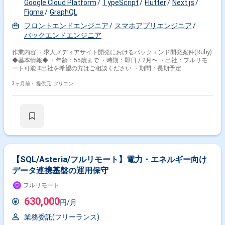
Google Cloud Platform
TypeScript
Flutter
Next.js
Figma
GraphQL
フロントエンドエンジニア
スマホアプリエンジニア
バックエンドエンジニア
作業内容 ・求人メディアサイト開発におけるバックエンド開発案件(Ruby)
◆基本情報◆ ・年齢：55歳まで ・時期：即日 / 2月〜 ・出社：フルリモ
ート可能 ※出社を希望の方はご相談ください ・期間：長期予定
3ヶ月前・
提供元: フリコン
【SQL/Asteria/フルリモート】電力・エネルギー向け
データ連携基盤の運用保守
フルリモート
630,000
円/月
業務委託(フリーランス)