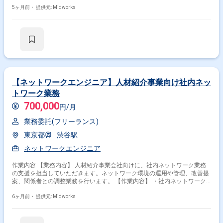
ステムの保守運用 ・機能追加対応 ・テスト実施 ・開発チームとの連携
5ヶ月前・
提供元: Midworks
【ネットワークエンジニア】人材紹介事業向け社内ネッ
トワーク業務
700,000
円/月
業務委託(フリーランス)
東京都
渋谷駅
ネットワークエンジニア
作業内容 【業務内容】 人材紹介事業会社向けに、社内ネットワーク業務
の支援を担当していただきます。ネットワーク環境の運用や管理、改善提
案、関係者との調整業務を行います。 【作業内容】 ・社内ネットワーク
運用・管理業務 ・ネットワーク構成や設定の確認・改善 ・関係者との調
整・連絡業務 ・ネットワーク障害対応サポート ・運用手順書や管理資料
6ヶ月前・
提供元: Midworks
の作成・更新