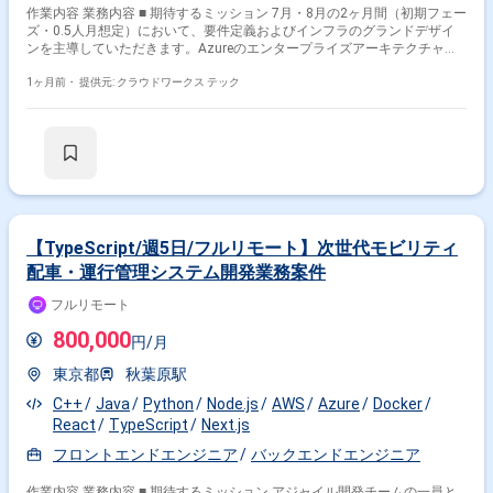
Monitor / Application Insights を用いた監視とアラートのコード化、PITR
作業内容 業務内容 ■ 期待するミッション 7月・8月の2ヶ月間（初期フェー
によるバックアップ・リストア運用などの環境でご参画いただきます。
ズ・0.5人月想定）において、要件定義およびインフラのグランドデザイ
ンを主導していただきます。Azureのエンタープライズアーキテクチャの
選定や、FISCガイドラインに準拠した強固なインフラ基盤の方針を確立
し、後続の設計・構築フェーズへ円滑にバトンを繋ぐことがミッションで
1ヶ月前・
提供元: クラウドワークス テック
す。 ※本フェーズが終了した後は、継続して設計・構築フェーズに携わっ
ていただく予定です。 ■ 業務内容・担当工程 【インフラ要件定義・方針策
定】 新規構築におけるAzureインフラのグランドデザイン、およびネット
ワーク構成（Hub-Spoke構成、Azureランディングゾーンの選定など）の方
針打ち出し。 【非機能要件の整理・定義】 システム特性に応じたCI/CDパ
イプライン、統合監視、ログ管理・監査要件の策定。 【金融セキュリテ
ィ・FISC準拠対応】 金融向けクラウドガイドラインやFISCフレームワーク
を深く理解し、インフラ構成へ落とし込むための検討。 【ステークホルダ
ーとの合意形成】 プロジェクトメンバーとの要件整理に加え、必要に応じ
【TypeScript/週5日/フルリモート】次世代モビリティ
てエンドユーザー（銀行）との打ち合わせ・調整への同席。 ■ 開発環境・
配車・運行管理システム開発業務案件
技術スタック クラウド環境: Azure (Azure Landing Zones, Azure Virtual
Desktop 等) ネットワーク: Hub-Spoke構成, 各種VNet設計 IaC / CI/CD:
フルリモート
Terraform, Azure DevOps その他: FISC安全対策基準への準拠設計 ■ 働き
方・稼働条件 開始時期: 2026年7月第1週（調整により7月1日〜） 稼働量:
800,000
円/月
週2日〜（月80時間・0.5人月想定。柔軟な時間調整、または0.5人月相応
の稼働） リモート稼働: フルリモート（常駐なし） フレックス稼働: 可能
東京都
秋葉原駅
（コアタイムなしのマンスリーフレックス制度あり） PC環境: 企業側より
PC貸与の可能性あり（調整中） 関わるサービス・プロダクト ■ 企業につ
C++
Java
Python
Node.js
AWS
Azure
Docker
いて ビジネス、テック、クリエイティブを融合させ、様々な新しいサービ
React
TypeScript
Next.js
スや価値の創出を目指す企業です。国内外に豊富なエンジニアリソースを
擁し、多様性のある組織の中でクライアントの新規事業立ち上げやデジタ
フロントエンドエンジニア
バックエンドエンジニア
ルトランスフォーマイゼーションを推進しています。アプリケーションエ
ンジニアは潤沢に在籍していますが、インフラ領域をリードできる専門人
作業内容 業務内容 ■ 期待するミッション アジャイル開発チームの一員と