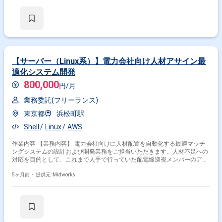
【サーバー（Linux系）】電力会社向け人材アサイン最
適化システム開発
800,000
円/月
業務委託(フリーランス)
東京都
浜松町駅
Shell
Linux
AWS
作業内容 【業務内容】 電力会社向けに人材配置を自動化する最適マッチ
ングシステムの設計および開発業務をご担当いただきます。人材不足への
対応を目的として、これまで人手で行っていた配電線巡視メンバーのアサ
イン作業などをシステム化し、効率的な人材配置を実現します。AWSクラ
ウド環境を活用したシステム基盤の構築からアプリケーション開発、テス
5ヶ月前・
提供元: Midworks
トまでを担当し、システム導入に向けて電力会社担当者への説明や進捗共
有なども行いながら開発を進めていただきます。 【作業内容】 ・最適マ
ッチングシステムの設計、開発 ・AWS環境のインフラ構築 ・システムテ
スト実施 ・顧客へのシステム説明、進捗報告