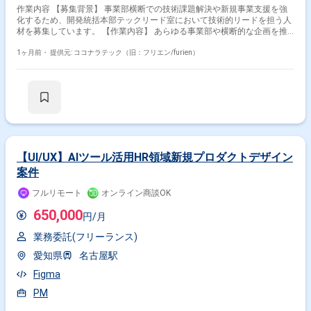
作業内容 【募集背景】 事業部横断での技術課題解決や新規事業支援を強
る、社会インフラとしての価値が高いプロダクトです。 ■ 募集背景 5年ス
化するため、開発統括本部テックリード室において技術的リードを担う人
パンでの大規模展開を見据えたプロジェクトの立ち上げフェーズにつき、
材を募集しています。 【作業内容】 あらゆる事業部や横断的な企画を推
技術面からプロジェクトを牽引できるエンジニアを募集します。現在は要
進する部門と連携し、新規開発の立ち上げや全社横断プロジェクトに携わ
件やアーキテクチャを固めている段階であり、不確実な状況下でも主体的
っていただきます。CTOやVPoEと連携しながら、開発組織および様々な
1ヶ月前・
提供元: ココナラテック（旧：フリエン/furien）
に動ける即戦力の人材を求めています。
プロダクトの技術的課題を特定・解決していきます。事業計画フェーズか
ら全社横断プロジェクトや新規事業の立ち上げを支援し、アーキテクチャ
レビューや技術的課題の解決を通じて各事業部を支援します。インフラ、
アプリケーション両面からモダン化を推進し、生産性向上とリスク軽減を
図るほか、開発組織の課題解決、エンジニアの育成や採用支援にも関わっ
ていただきます。 【求める人物像】 複数プロダクトや組織を横断して技
術課題に向き合い、自ら課題を設定しながら関係者を巻き込んで計画を遂
行できる方を求めています。新旧さまざまなシステムへのキャッチアップ
が早く、インフラからバックエンド、フロントエンドまで幅広い技術スタ
【UI/UX】AIツール活用HR領域新規プロダクトデザイン
ックに対して学習意欲と好奇心を持って取り組める方が望ましいです。テ
案件
スト駆動開発やモダンアーキテクチャに関心があり、長期的な視点で開発
組織とプロダクトの成長にコミットいただける方を歓迎いたします。 【ポ
フルリモート
オンライン商談OK
ジションの魅力】 CTOやVPoEと近い立場で、全社横断の技術戦略やプロ
ジェクトに深く関わることができます。新規事業の立ち上げから既存プロ
650,000
円/月
ダクトのモダン化まで幅広いテーマに携わることで、技術・組織の両面で
成長できる環境です。単一プロダクトに留まらず、多様な領域のプロジェ
業務委託(フリーランス)
クトに関わることで、アーキテクトやテックリードとしての経験値を高め
ていただけます。 【開発環境】 Go、Next.js、MySQL（Spannerを含
愛知県
名古屋駅
む）、Redis、GCP、AWS、DataDog などを利用しており、支援先によっ
Figma
てさまざまな技術スタックに触れていただけます。
PM