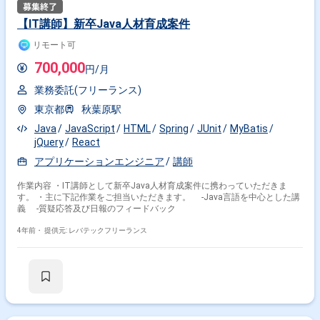
【IT講師】新卒Java人材育成案件
リモート可
700,000
円/月
業務委託(フリーランス)
東京都
秋葉原駅
Java
JavaScript
HTML
Spring
JUnit
MyBatis
jQuery
React
アプリケーションエンジニア
講師
作業内容 ・IT講師として新卒Java人材育成案件に携わっていただきま
す。 ・主に下記作業をご担当いただきます。 -Java言語を中心とした講
義 -質疑応答及び日報のフィードバック
4年前・
提供元: レバテックフリーランス