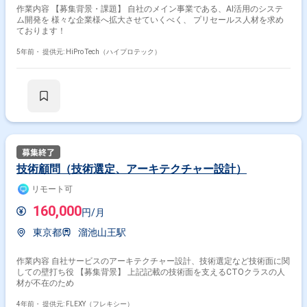
作業内容 【募集背景・課題】 自社のメイン事業である、AI活用のシステ
ム開発を 様々な企業様へ拡大させていくべく、 プリセールス人材を求め
ております！
5年前・
提供元: HiPro Tech（ハイプロテック）
技術顧問（技術選定、アーキテクチャー設計）
リモート可
160,000
円/月
東京都
溜池山王駅
作業内容 自社サービスのアーキテクチャー設計、技術選定など技術面に関
しての壁打ち役 【募集背景】 上記記載の技術面を支えるCTOクラスの人
材が不在のため
4年前・
提供元: FLEXY（フレキシー）