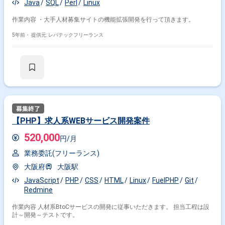
Java
SQL
Perl
Linux
作業内容 ・大手人材募集サイトの機能拡張開発を行って頂きます。
5年前・
提供元: レバテックフリーランス
【PHP】求人系WEBサービス開発案件
520,000
円/月
業務委託(フリーランス)
大阪府
大阪駅
JavaScript
PHP
CSS
HTML
Linux
FuelPHP
Git
Redmine
作業内容 人材系BtoCサービスの開発に従事いただきます。 担当工程は設
計～開発～テストです。