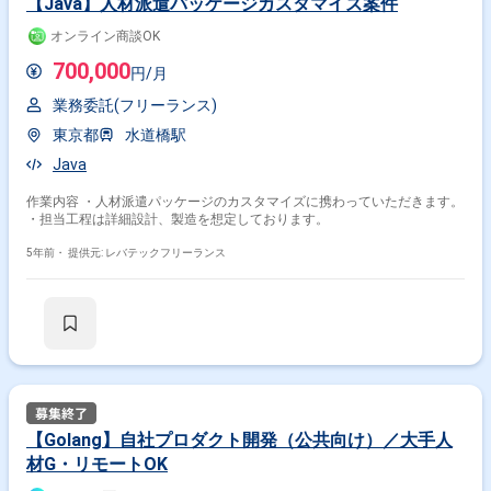
【Java】人材派遣パッケージカスタマイズ案件
オンライン商談OK
700,000
円/月
業務委託(フリーランス)
東京都
水道橋駅
Java
作業内容 ・人材派遣パッケージのカスタマイズに携わっていただきます。
・担当工程は詳細設計、製造を想定しております。
5年前・
提供元: レバテックフリーランス
【Golang】自社プロダクト開発（公共向け）／大手人
材G・リモートOK