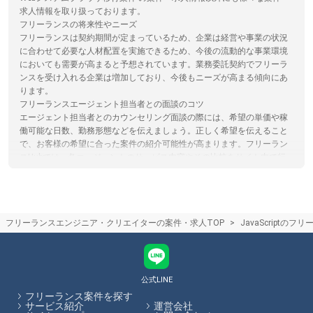
求人情報を取り扱っております。
フリーランスの将来性やニーズ
フリーランスは契約期間が定まっているため、企業は経営や事業の状況
に合わせて必要な人材配置を実施できるため、今後の流動的な事業環境
においても需要が高まると予想されています。業務委託契約でフリーラ
ンスを受け入れる企業は増加しており、今後もニーズが高まる傾向にあ
ります。
フリーランスエージェント担当者との面談のコツ
エージェント担当者とのカウンセリング面談の際には、希望の単価や稼
働可能な日数、勤務形態などを伝えましょう。正しく希望を伝えること
で、お客様の希望に合った案件の紹介可能性が高まります。フリーラン
スHubでは、各エージェントのサービス内容やその比較をサイト内で行
うことができます。
フリーランスエージェントの仕組み
フリーランスエージェントは案件を探しているフリーランスエンジニア
やクリエイターの方と、フリーランス人材を活用したい企業のマッチン
フリーランスエンジニア・クリエイターの案件・求人TOP
JavaScriptの
グを行い、仲介手数料を受け取ることで収益としているサービスです。
仲介手数料やエージェントで受けられるサービスは各エージェントで異
なります。フリーランスHubでは各エージェントのサービス内容の比較
をサイト内で行うことができます。
公式LINE
フリーランスHubはお客様のフリーランス案件探しを最大限サポートし
フリーランス案件を探す
ていきます。
サービス紹介
運営会社