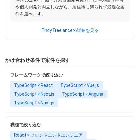
件が50.2%と、働き方の自由度も抜群。案件の掛け持ち
や個人開発と両立しながら、居住地に縛られず最適な案
件を選べます。
Findy Freelanceの詳細を見る
かけ合わせ条件で案件を探す
フレームワークで絞り込む
TypeScript × React
TypeScript × Vue.js
TypeScript × Next.js
TypeScript × Angular
TypeScript × Nuxt.js
職種で絞り込む
React × フロントエンドエンジニア