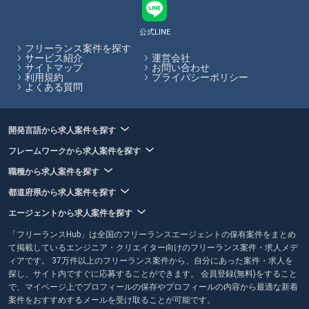
くれるエージェントもあるため、自らの希望に合った案件があるかを考
慮してエージェントを選ぶことがおすすめです。フリーランスHubで
は、フリーランスエージェントの各特徴やおすすめポイントの閲覧、エ
公式LINE
ージェントへの応募を一括で行うことができます。
フリーランス案件を探す
サービス紹介
運営会社
サイトマップ
お問い合わせ
フリーランスHubはお客様のフリーランス案件探しを最大限サポートし
利用規約
プライバシーポリシー
ていきます。
よくある質問
開発言語から求人案件を探す
フレームワークから求人案件を探す
職種から求人案件を探す
都道府県から求人案件を探す
エージェントから求人案件を探す
「フリーランスHub」は全国のフリーランスエージェントの保有案件をまとめ
て掲載しているエンジニア・クリエイター向けのフリーランス案件・求人メデ
ィアです。 37万件以上のフリーランス案件から、自分にあった案件・求人を
探し、サイト内ですぐに応募することができます。 会員登録(無料)をすること
で、マイページ上でプロフィールの保存やプロフィールの内容から最適な新着
案件をおすすめするメールを受け取ることが可能です。