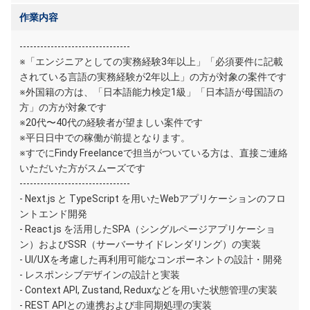
作業内容
--------------------------------
※「エンジニアとしての実務経験3年以上」「必須要件に記載
されている言語の実務経験が2年以上」の方が対象の案件です
※外国籍の方は、「日本語能力検定1級」「日本語が母国語の
方」の方が対象です
※20代〜40代の経験者が望ましい案件です
※平日日中での稼働が前提となります。
※すでにFindy Freelanceで担当がついている方は、直接ご連絡
いただいた方がスムーズです
--------------------------------
- Next.js と TypeScript を用いたWebアプリケーションのフロ
ントエンド開発
- React.js を活用したSPA（シングルページアプリケーショ
ン）およびSSR（サーバーサイドレンダリング）の実装
- UI/UXを考慮した再利用可能なコンポーネントの設計・開発
- レスポンシブデザインの設計と実装
- Context API, Zustand, Reduxなどを用いた状態管理の実装
- REST APIとの連携および非同期処理の実装