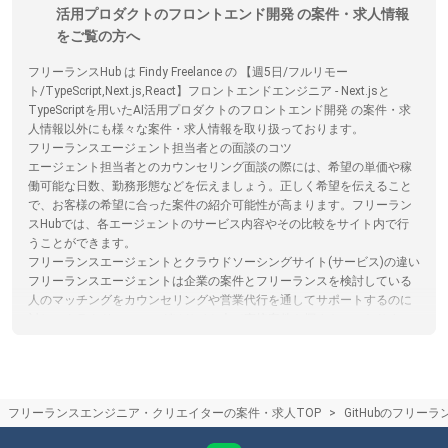
活用プロダクトのフロントエンド開発 の案件・求人情報
をご覧の方へ
フリーランスHub は Findy Freelance の 【週5日/フルリモー
ト/TypeScript,Next.js,React】フロントエンドエンジニア - Next.jsと
TypeScriptを用いたAI活用プロダクトのフロントエンド開発 の案件・求
人情報以外にも様々な案件・求人情報を取り扱っております。
フリーランスエージェント担当者との面談のコツ
エージェント担当者とのカウンセリング面談の際には、希望の単価や稼
働可能な日数、勤務形態などを伝えましょう。正しく希望を伝えること
で、お客様の希望に合った案件の紹介可能性が高まります。フリーラン
スHubでは、各エージェントのサービス内容やその比較をサイト内で行
うことができます。
フリーランスエージェントとクラウドソーシングサイト(サービス)の違い
フリーランスエージェントは企業の案件とフリーランスを検討している
人のマッチングをカウンセリングや営業代行を通してサポートするのに
対し。クラウドソーシングはサイト上で直接案件を探すものになりま
す。クラウドソーシングサイトを利用する際は、フリーランスと発注者
が直接プラットフォームでやり取りするため、エージェントによるサポ
ートはありません。フリーランスHubではフリーランスエージェントの
保有する案件を多数掲載しています。
フリーランスエンジニア・クリエイターの案件・求人TOP
GitHubのフリー
エンジニアがフリーランスエージェントを選ぶコツ
スキルや言語、稼働可能な日数に特化してフリーランス案件を紹介して