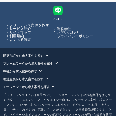
の方を対象に、各々のスキルや希望条件に合った案件を紹介してくれる
サービスのことです。個人で案件を請ける場合に必要となる契約処理な
ども代行してくれるため、参画する企業とのやり取りに時間が取られる
こともありません。フリーランスHubでは、フリーランス向けの案件・
公式LINE
求人を多数掲載しています。
フリーランス案件を探す
サービス紹介
運営会社
サイトマップ
お問い合わせ
フリーランスHubはお客様のフリーランス案件探しを最大限サポートし
利用規約
プライバシーポリシー
ていきます。
よくある質問
開発言語から求人案件を探す
フレームワークから求人案件を探す
職種から求人案件を探す
都道府県から求人案件を探す
エージェントから求人案件を探す
「フリーランスHub」は全国のフリーランスエージェントの保有案件をまとめ
て掲載しているエンジニア・クリエイター向けのフリーランス案件・求人メデ
ィアです。 37万件以上のフリーランス案件から、自分にあった案件・求人を
探し、サイト内ですぐに応募することができます。 会員登録(無料)をすること
で、マイページ上でプロフィールの保存やプロフィールの内容から最適な新着