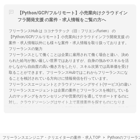
【Python/GCP/フルリモート】小売業向けクラウドイン
フラ開発支援 の案件・求人情報をご覧の方へ
フリーランスHub は ココナラテック（旧：フリエン/furien） の
【Python/GCP/フルリモート】小売業向けクラウドインフラ開発支援 の
案件・求人情報以外にも様々な案件・求人情報を取り扱っております。
フリーランスの魅力
フリーランスとして働くことは企業に雇用されて働く場合と違い、決め
られた給与が無い厳しい世界ではありますが、自身の強みやスキルを活
かしながら自由度の高い働き方をしたり、スキル次第では高単価を受け
取ることができます。フリーランスHubではこれからフリーランスにな
ることを検討されている方向けに情報発信を行っています。
フリーランスエージェントとクラウドソーシングサイト(サービス)の違い
フリーランスエージェントは企業の案件とフリーランスを検討している
人のマッチングをカウンセリングや営業代行を通してサポートするのに
対し。クラウドソーシングはサイト上で直接案件を探すものになりま
す。クラウドソーシングサイトを利用する際は、フリーランスと発注者
が直接プラットフォームでやり取りするため、エージェントによるサポ
ートはありません。フリーランスHubではフリーランスエージェントの
保有する案件を多数掲載しています。
フリーランスエージェントとは
フリーランスエンジニア・クリエイターの案件・求人TOP
Pythonのフリー
フリーランスとして働くことを検討しているエンジニアやクリエイター