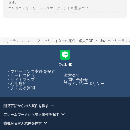
ます。
エンジニアがフリーランスエージェントを選ぶコツ
スキルや言語、稼働可能な日数に特化してフリーランス案件を紹介して
くれるエージェントもあるため、自らの希望に合った案件があるかを考
慮してエージェントを選ぶことがおすすめです。フリーランスHubで
は、フリーランスエージェントの各特徴やおすすめポイントの閲覧、エ
ージェントへの応募を一括で行うことができます。
フリーランスエンジニア・クリエイターの案件・求人TOP
Javaのフリーラ
フリーランスエージェントの仕組み
フリーランスエージェントは案件を探しているフリーランスエンジニア
やクリエイターの方と、フリーランス人材を活用したい企業のマッチン
グを行い、仲介手数料を受け取ることで収益としているサービスです。
仲介手数料やエージェントで受けられるサービスは各エージェントで異
公式LINE
なります。フリーランスHubでは各エージェントのサービス内容の比較
フリーランス案件を探す
をサイト内で行うことができます。
サービス紹介
運営会社
サイトマップ
お問い合わせ
利用規約
プライバシーポリシー
フリーランスHubはお客様のフリーランス案件探しを最大限サポートし
よくある質問
ていきます。
開発言語から求人案件を探す
フレームワークから求人案件を探す
職種から求人案件を探す