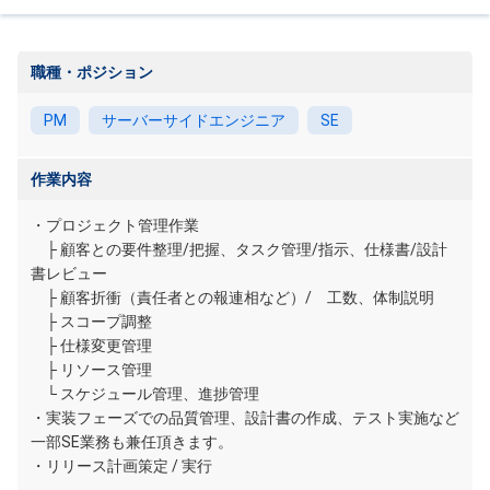
職種・ポジション
PM
サーバーサイドエンジニア
SE
作業内容
・プロジェクト管理作業
├ 顧客との要件整理/把握、タスク管理/指示、仕様書/設計
書レビュー
├ 顧客折衝（責任者との報連相など）/ 工数、体制説明
├ スコープ調整
├ 仕様変更管理
├ リソース管理
└ スケジュール管理、進捗管理
・実装フェーズでの品質管理、設計書の作成、テスト実施など
一部SE業務も兼任頂きます。
・リリース計画策定 / 実行