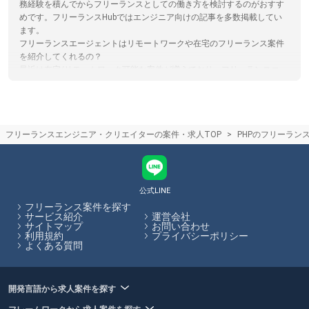
務経験を積んでからフリーランスとしての働き方を検討するのがおすす
めです。フリーランスHubではエンジニア向けの記事を多数掲載してい
ます。
フリーランスエージェントはリモートワークや在宅のフリーランス案件
を紹介してくれるの？
最近は在宅/リモートワーク可能な案件が増えており、フリーランスエー
ジェントでもリモート/在宅案件を取り扱っております。ただ常駐案件が
多いエージェントやリモート案件が多いエージェントなど、エージェン
トによって特徴がありますので、リモート案件に強いエージェントを選
ぶのがおすすめです。フリーランスHubでは、各エージェントのサービ
フリーランスエンジニア・クリエイターの案件・求人TOP
PHPのフリーラン
ス内容やその比較をサイト内で行うことができます。
フリーランスエージェントとクラウドソーシングサイト(サービス)の違い
フリーランスエージェントは企業の案件とフリーランスを検討している
人のマッチングをカウンセリングや営業代行を通してサポートするのに
対し。クラウドソーシングはサイト上で直接案件を探すものになりま
公式LINE
す。クラウドソーシングサイトを利用する際は、フリーランスと発注者
フリーランス案件を探す
が直接プラットフォームでやり取りするため、エージェントによるサポ
サービス紹介
運営会社
サイトマップ
お問い合わせ
ートはありません。フリーランスHubではフリーランスエージェントの
利用規約
プライバシーポリシー
保有する案件を多数掲載しています。
よくある質問
フリーランスHubはお客様のフリーランス案件探しを最大限サポートし
ていきます。
開発言語から求人案件を探す