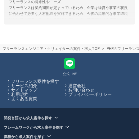
フリーランスの将来性やニーズ
フリーランスは契約期間が定まっているため、企業は経営や事業の状況
に合わせて必要な人材配置を実施できるため、今後の流動的な事業環境
においても需要が高まると予想されています。業務委託契約でフリーラ
ンスを受け入れる企業は増加しており、今後もニーズが高まる傾向にあ
ります。
フリーランスエージェントとクラウドソーシングサイト(サービス)の違い
フリーランスエージェントは企業の案件とフリーランスを検討している
フリーランスエンジニア・クリエイターの案件・求人TOP
PHPのフリーラン
人のマッチングをカウンセリングや営業代行を通してサポートするのに
対し。クラウドソーシングはサイト上で直接案件を探すものになりま
す。クラウドソーシングサイトを利用する際は、フリーランスと発注者
が直接プラットフォームでやり取りするため、エージェントによるサポ
ートはありません。フリーランスHubではフリーランスエージェントの
公式LINE
保有する案件を多数掲載しています。
フリーランス案件を探す
サービス紹介
運営会社
サイトマップ
お問い合わせ
フリーランスHubはお客様のフリーランス案件探しを最大限サポートし
利用規約
プライバシーポリシー
ていきます。
よくある質問
開発言語から求人案件を探す
フレームワークから求人案件を探す
職種から求人案件を探す