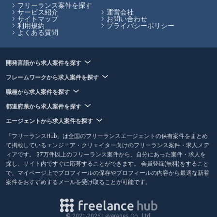
フリーランスHubはお客様のフリーランス案件探しを最大限サポートし
フリーランス案件を探す
ていきます。
サービス紹介
運営会社
サイトマップ
お問い合わせ
利用規約
プライバシーポリシー
よくある質問
開発言語から求人案件を探す
フレームワークから求人案件を探す
職種から求人案件を探す
都道府県から求人案件を探す
エージェントから求人案件を探す
「フリーランスHub」は全国のフリーランスエージェントの保有案件をまとめ
て掲載しているエンジニア・クリエイター向けのフリーランス案件・求人メデ
ィアです。 37万件以上のフリーランス案件から、自分にあった案件・求人を
探し、サイト内ですぐに応募することができます。 会員登録(無料)をすること
で、マイページ上でプロフィールの保存やプロフィールの内容から最適な新着
案件をおすすめするメールを受け取ることが可能です。
© 2021-2026 Leverages Co., Ltd.