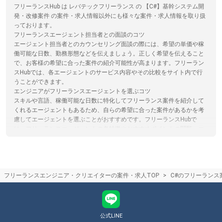
フリーランスHub は レバテックフリーランス の 【C#】基幹システム開
発・改修案件 の案件・求人情報以外にも様々な案件・求人情報を取り扱
っております。
フリーランスエージェント担当者との面談のコツ
エージェント担当者とのカウンセリング面談の際には、希望の単価や稼
働可能な日数、勤務形態などを伝えましょう。正しく希望を伝えること
で、お客様の希望に合った案件の紹介可能性が高まります。フリーラン
スHubでは、各エージェントのサービス内容やその比較をサイト内で行
うことができます。
エンジニアがフリーランスエージェントを選ぶコツ
スキルや言語、稼働可能な日数に特化してフリーランス案件を紹介して
くれるエージェントもあるため、自らの希望に合った案件があるかを考
慮してエージェントを選ぶことがおすすめです。フリーランスHubで
は、フリーランスエージェントの各特徴やおすすめポイントの閲覧、エ
ージェントへの応募を一括で行うことができます。
フリーランスエージェントとは
フリーランスとして働くことを検討しているエンジニアやクリエイター
の方を対象に、各々のスキルや希望条件に合った案件を紹介してくれる
フリーランスエンジニア・クリエイターの案件・求人TOP
C#のフリーランス
サービスのことです。個人で案件を請ける場合に必要となる契約処理な
ども代行してくれるため、参画する企業とのやり取りに時間が取られる
こともありません。フリーランスHubでは、フリーランス向けの案件・
求人を多数掲載しています。
公式LINE