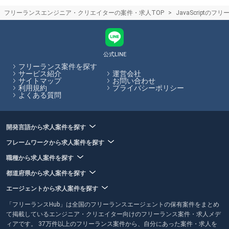
エージェント様の案件を掲載しています。これらの案件・求人を一括検
フリーランスエンジニア・クリエイターの案件・求人TOP
JavaScriptの
索、比較検討できるため探し漏れが少ない案件探しができます。また、
フリーランスHub内から全ての案件に応募が可能ですので、複数のサイ
トに登録する必要がなく、忙しいフリーランスエンジニア/クリエイター
の手間を省きます。
公式LINE
フリーランスHubはお客様のフリーランス案件探しを最大限サポートし
フリーランス案件を探す
ていきます。
サービス紹介
運営会社
サイトマップ
お問い合わせ
利用規約
プライバシーポリシー
よくある質問
開発言語から求人案件を探す
フレームワークから求人案件を探す
職種から求人案件を探す
都道府県から求人案件を探す
エージェントから求人案件を探す
「フリーランスHub」は全国のフリーランスエージェントの保有案件をまとめ
て掲載しているエンジニア・クリエイター向けのフリーランス案件・求人メデ
ィアです。 37万件以上のフリーランス案件から、自分にあった案件・求人を