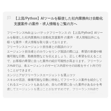
【上流/Python】AIツールを駆使した社内業務向け自動化
支援案件 の案件・求人情報をご覧の方へ
フリーランスHub は レバテックフリーランス の 【上流/Python】AIツー
ルを駆使した社内業務向け自動化支援案件 の案件・求人情報以外にも
様々な案件・求人情報を取り扱っております。
フリーランスエージェント担当者との面談のコツ
エージェント担当者とのカウンセリング面談の際には、希望の単価や稼
働可能な日数、勤務形態などを伝えましょう。正しく希望を伝えること
で、お客様の希望に合った案件の紹介可能性が高まります。フリーラン
スHubでは、各エージェントのサービス内容やその比較をサイト内で行
うことができます。
エンジニアがフリーランスエージェントを選ぶコツ
スキルや言語、稼働可能な日数に特化してフリーランス案件を紹介して
くれるエージェントもあるため、自らの希望に合った案件があるかを考
慮してエージェントを選ぶことがおすすめです。フリーランスHubで
は、フリーランスエージェントの各特徴やおすすめポイントの閲覧、エ
ージェントへの応募を一括で行うことができます。
フリーランスHubで効率的な情報収集ができる仕組みについて
フリーランスHubでは全国のフリーランス案件を保有するフリーランス