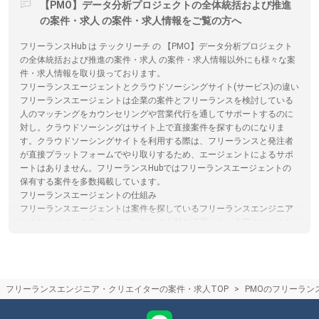
【PMO】データ分析プロジェクトの全体統括および推進
の案件・求人 の案件・求人情報をご覧の方へ
フリーランスHub は テックリーチ の 【PMO】データ分析プロジェクト
の全体統括および推進の案件・求人 の案件・求人情報以外にも様々な案
件・求人情報を取り扱っております。
フリーランスエージェントとクラウドソーシングサイト(サービス)の違い
フリーランスエージェントは企業の案件とフリーランスを検討している
人のマッチングをカウンセリングや営業代行を通してサポートするのに
対し。クラウドソーシングはサイト上で直接案件を探すものになりま
す。クラウドソーシングサイトを利用する際は、フリーランスと発注者
が直接プラットフォームでやり取りするため、エージェントによるサポ
ートはありません。フリーランスHubではフリーランスエージェントの
保有する案件を多数掲載しています。
フリーランスエージェントの仕組み
フリーランスエージェントは案件を探しているフリーランスエンジニア
やクリエイターの方と、フリーランス人材を活用したい企業のマッチン
グを行い、仲介手数料を受け取ることで収益としているサービスです。
仲介手数料やエージェントで受けられるサービスは各エージェントで異
なります。フリーランスHubでは各エージェントのサービス内容の比較
をサイト内で行うことができます。
フリーランスエンジニア・クリエイターの案件・求人TOP
PMOのフリーラン
フリーランスの魅力
フリーランスとして働くことは企業に雇用されて働く場合と違い、決め
られた給与が無い厳しい世界ではありますが、自身の強みやスキルを活