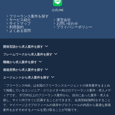
かしながら自由度の高い働き方をしたり、スキル次第では高単価を受け
取ることができます。フリーランスHubではこれからフリーランスにな
公式LINE
ることを検討されている方向けに情報発信を行っています。
フリーランス案件を探す
サービス紹介
運営会社
サイトマップ
お問い合わせ
フリーランスHubはお客様のフリーランス案件探しを最大限サポートし
利用規約
プライバシーポリシー
ていきます。
よくある質問
開発言語から求人案件を探す
フレームワークから求人案件を探す
職種から求人案件を探す
都道府県から求人案件を探す
エージェントから求人案件を探す
「フリーランスHub」は全国のフリーランスエージェントの保有案件をまとめ
て掲載しているエンジニア・クリエイター向けのフリーランス案件・求人メデ
ィアです。 37万件以上のフリーランス案件から、自分にあった案件・求人を
探し、サイト内ですぐに応募することができます。 会員登録(無料)をすること
で、マイページ上でプロフィールの保存やプロフィールの内容から最適な新着
案件をおすすめするメールを受け取ることが可能です。