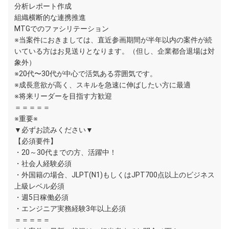
分析レポート作成
組織横断的な連携推進
MTGでのファシリテーション
※当案件におきましては、直近参画期間が半年以内の案件が続
いている方はお見送りとなります。（但し、企業都合退場は対
象外）
※20代〜30代が中心で活気ある雰囲気です。
※成長意欲が高く、スキルを急速に伸ばしたい方に最適
※将来リーダーを目指す方歓迎
＝＝＝＝＝
※重要※
▼必ずお読みください▼
【必須要件】
・20～30代までの方、活躍中！
・社会人経験必須
・外国籍の場合、JLPT(N1)もしくはJPT700点以上のビジネス
上級レベル必須
・週5日稼働必須
・エンジニア実務経験3年以上必須
＝＝＝＝＝