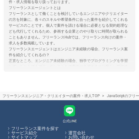
件・求人情報を取り扱っております。
フリーランスエージェントとは
フリーランスとして働くことを検討しているエンジニアやクリエイター
の方を対象に、各々のスキルや希望条件に合った案件を紹介してくれる
サービスのことです。個人で案件を請ける場合に必要となる契約処理な
ども代行してくれるため、参画する企業とのやり取りに時間が取られる
こともありません。フリーランスHubでは、フリーランス向けの案件・
求人を多数掲載しています。
フリーランスエージェントはエンジニア未経験の場合、フリーランス案
件を紹介してくれるの？
正直なところ、エンジニア未経験の場合、独学でプログラミングを学習
していたとしてもフリーランスとして案件に参画するのは難しい可能性
が高いと言えるでしょう。まずは組織に所属し、エンジニアとしての実
務経験を積んでからフリーランスとしての働き方を検討するのがおすす
めです。フリーランスHubではエンジニア向けの記事を多数掲載してい
ます。
フリーランスエンジニア・クリエイターの案件・求人TOP
JavaScriptの
フリーランスエージェント担当者との面談のコツ
エージェント担当者とのカウンセリング面談の際には、希望の単価や稼
働可能な日数、勤務形態などを伝えましょう。正しく希望を伝えること
で、お客様の希望に合った案件の紹介可能性が高まります。フリーラン
スHubでは、各エージェントのサービス内容やその比較をサイト内で行
公式LINE
うことができます。
フリーランス案件を探す
サービス紹介
運営会社
サイトマップ
お問い合わせ
フリーランスHubはお客様のフリーランス案件探しを最大限サポートし