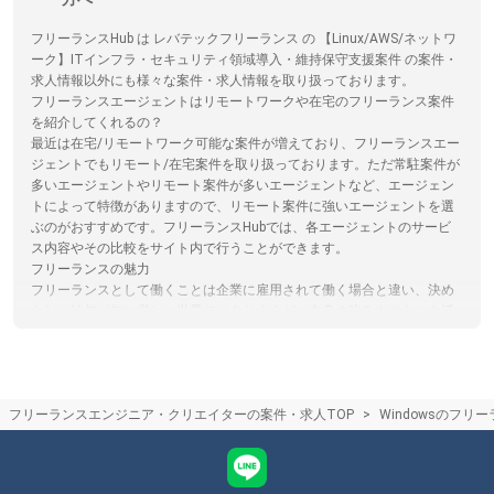
フリーランスHub は レバテックフリーランス の 【Linux/AWS/ネットワ
ーク】ITインフラ・セキュリティ領域導入・維持保守支援案件 の案件・
求人情報以外にも様々な案件・求人情報を取り扱っております。
フリーランスエージェントはリモートワークや在宅のフリーランス案件
を紹介してくれるの？
最近は在宅/リモートワーク可能な案件が増えており、フリーランスエー
ジェントでもリモート/在宅案件を取り扱っております。ただ常駐案件が
多いエージェントやリモート案件が多いエージェントなど、エージェン
トによって特徴がありますので、リモート案件に強いエージェントを選
ぶのがおすすめです。フリーランスHubでは、各エージェントのサービ
ス内容やその比較をサイト内で行うことができます。
フリーランスの魅力
フリーランスとして働くことは企業に雇用されて働く場合と違い、決め
られた給与が無い厳しい世界ではありますが、自身の強みやスキルを活
かしながら自由度の高い働き方をしたり、スキル次第では高単価を受け
取ることができます。フリーランスHubではこれからフリーランスにな
ることを検討されている方向けに情報発信を行っています。
フリーランスエージェントとクラウドソーシングサイト(サービス)の違い
フリーランスエンジニア・クリエイターの案件・求人TOP
Windowsのフリ
フリーランスエージェントは企業の案件とフリーランスを検討している
人のマッチングをカウンセリングや営業代行を通してサポートするのに
対し。クラウドソーシングはサイト上で直接案件を探すものになりま
す。クラウドソーシングサイトを利用する際は、フリーランスと発注者