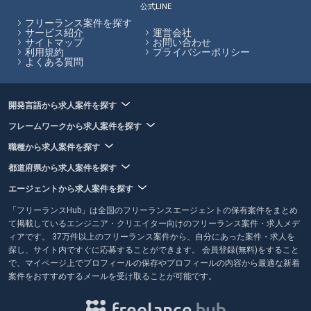
が直接プラットフォームでやり取りするため、エージェントによるサポ
公式LINE
ートはありません。フリーランスHubではフリーランスエージェントの
フリーランス案件を探す
保有する案件を多数掲載しています。
サービス紹介
運営会社
サイトマップ
お問い合わせ
利用規約
プライバシーポリシー
フリーランスHubはお客様のフリーランス案件探しを最大限サポートし
よくある質問
ていきます。
開発言語から求人案件を探す
フレームワークから求人案件を探す
職種から求人案件を探す
都道府県から求人案件を探す
エージェントから求人案件を探す
「フリーランスHub」は全国のフリーランスエージェントの保有案件をまとめ
て掲載しているエンジニア・クリエイター向けのフリーランス案件・求人メデ
ィアです。 37万件以上のフリーランス案件から、自分にあった案件・求人を
探し、サイト内ですぐに応募することができます。 会員登録(無料)をすること
で、マイページ上でプロフィールの保存やプロフィールの内容から最適な新着
案件をおすすめするメールを受け取ることが可能です。