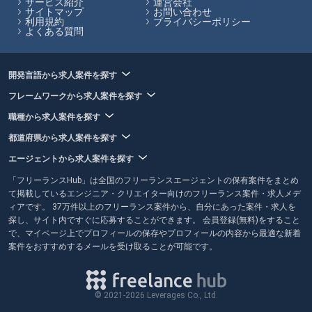
サービス紹介
運営会社
サイトマップ
お問い合わせ
フリーランスHubはお客様のフリーランス案件探しを最大限サポートし
利用規約
プライバシーポリシー
ていきます。
よくある質問
開発言語から求人案件を探す
フレームワークから求人案件を探す
職種から求人案件を探す
都道府県から求人案件を探す
エージェントから求人案件を探す
「フリーランスHub」は全国のフリーランスエージェントの保有案件をまとめ
て掲載しているエンジニア・クリエイター向けのフリーランス案件・求人メデ
ィアです。 37万件以上のフリーランス案件から、自分にあった案件・求人を
探し、サイト内ですぐに応募することができます。 会員登録(無料)をすること
で、マイページ上でプロフィールの保存やプロフィールの内容から最適な新着
案件をおすすめするメールを受け取ることが可能です。
© 2021-2026 Leverages Co., Ltd.