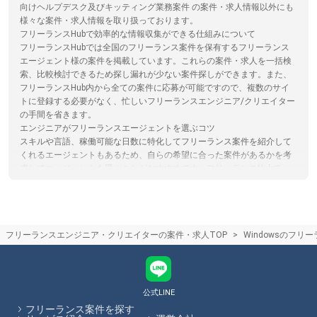
向けヘルプデスク及びキッティング業務案件 の案件・求人情報以外にも
様々な案件・求人情報を取り扱っております。
フリーランスHubで効率的な情報収集ができる仕組みについて
フリーランスHubでは全国のフリーランス案件を保有するフリーランス
エージェント様の案件を掲載しています。これらの案件・求人を一括検
索、比較検討できるため探し漏れが少ない案件探しができます。また、
フリーランスHub内から全ての案件に応募が可能ですので、複数のサイ
トに登録する必要がなく、忙しいフリーランスエンジニア/クリエイター
の手間を省きます。
エンジニアがフリーランスエージェントを選ぶコツ
スキルや言語、稼働可能な日数に特化してフリーランス案件を紹介して
くれるエージェントもあるため、自らの希望に合った案件があるかを考
慮してエージェントを選ぶことがおすすめです。フリーランスHubで
は、フリーランスエージェントの各特徴やおすすめポイントの閲覧、エ
ージェントへの応募を一括で行うことができます。
フリーランスエージェントはエンジニア未経験の場合、フリーランス案
件を紹介してくれるの？
フリーランスエンジニア・クリエイターの案件・求人TOP
Windowsのフリ
正直なところ、エンジニア未経験の場合、独学でプログラミングを学習
していたとしてもフリーランスとして案件に参画するのは難しい可能性
が高いと言えるでしょう。まずは組織に所属し、エンジニアとしての実
務経験を積んでからフリーランスとしての働き方を検討するのがおすす
めです。フリーランスHubではエンジニア向けの記事を多数掲載してい
公式LINE
ます。
フリーランス案件を探す