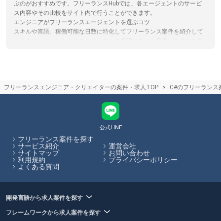
ぶのがおすすめです。フリーランスHubでは、各エージェントのサービ
ス内容やその比較をサイト内で行うことができます。
エンジニアがフリーランスエージェントを選ぶコツ
スキルや言語、稼働可能な日数に特化してフリーランス案件を紹介して
くれるエージェントもあるため、自らの希望に合った案件があるかを考
慮してエージェントを選ぶことがおすすめです。フリーランスHubで
は、フリーランスエージェントの各特徴やおすすめポイントの閲覧、エ
ージェントへの応募を一括で行うことができます。
フリーランスエージェントの仕組み
フリーランスエンジニア・クリエイターの案件・求人TOP
C#のフリーランス
フリーランスエージェントは案件を探しているフリーランスエンジニア
やクリエイターの方と、フリーランス人材を活用したい企業のマッチン
グを行い、仲介手数料を受け取ることで収益としているサービスです。
仲介手数料やエージェントで受けられるサービスは各エージェントで異
なります。フリーランスHubでは各エージェントのサービス内容の比較
公式LINE
をサイト内で行うことができます。
フリーランス案件を探す
サービス紹介
運営会社
サイトマップ
お問い合わせ
フリーランスHubはお客様のフリーランス案件探しを最大限サポートし
利用規約
プライバシーポリシー
ていきます。
よくある質問
開発言語から求人案件を探す
フレームワークから求人案件を探す