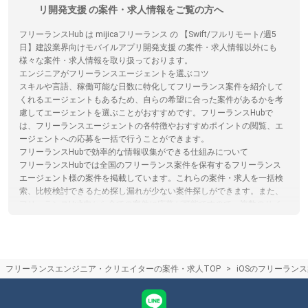
リ開発支援 の案件・求人情報をご覧の方へ
フリーランスHub は mijicaフリーランス の 【Swift/フルリモート/週5
日】建設業界向けモバイルアプリ開発支援 の案件・求人情報以外にも
様々な案件・求人情報を取り扱っております。
エンジニアがフリーランスエージェントを選ぶコツ
スキルや言語、稼働可能な日数に特化してフリーランス案件を紹介して
くれるエージェントもあるため、自らの希望に合った案件があるかを考
慮してエージェントを選ぶことがおすすめです。フリーランスHubで
は、フリーランスエージェントの各特徴やおすすめポイントの閲覧、エ
ージェントへの応募を一括で行うことができます。
フリーランスHubで効率的な情報収集ができる仕組みについて
フリーランスHubでは全国のフリーランス案件を保有するフリーランス
エージェント様の案件を掲載しています。これらの案件・求人を一括検
索、比較検討できるため探し漏れが少ない案件探しができます。また、
フリーランスHub内から全ての案件に応募が可能ですので、複数のサイ
トに登録する必要がなく、忙しいフリーランスエンジニア/クリエイター
の手間を省きます。
フリーランスエージェントはリモートワークや在宅のフリーランス案件
を紹介してくれるの？
フリーランスエンジニア・クリエイターの案件・求人TOP
iOSのフリーラン
最近は在宅/リモートワーク可能な案件が増えており、フリーランスエー
ジェントでもリモート/在宅案件を取り扱っております。ただ常駐案件が
多いエージェントやリモート案件が多いエージェントなど、エージェン