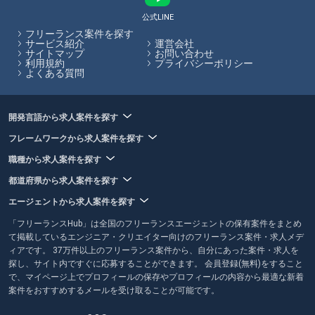
トによって特徴がありますので、リモート案件に強いエージェントを選
ぶのがおすすめです。フリーランスHubでは、各エージェントのサービ
公式LINE
ス内容やその比較をサイト内で行うことができます。
フリーランス案件を探す
サービス紹介
運営会社
サイトマップ
お問い合わせ
フリーランスHubはお客様のフリーランス案件探しを最大限サポートし
利用規約
プライバシーポリシー
ていきます。
よくある質問
開発言語から求人案件を探す
フレームワークから求人案件を探す
職種から求人案件を探す
都道府県から求人案件を探す
エージェントから求人案件を探す
「フリーランスHub」は全国のフリーランスエージェントの保有案件をまとめ
て掲載しているエンジニア・クリエイター向けのフリーランス案件・求人メデ
ィアです。 37万件以上のフリーランス案件から、自分にあった案件・求人を
探し、サイト内ですぐに応募することができます。 会員登録(無料)をすること
で、マイページ上でプロフィールの保存やプロフィールの内容から最適な新着
案件をおすすめするメールを受け取ることが可能です。