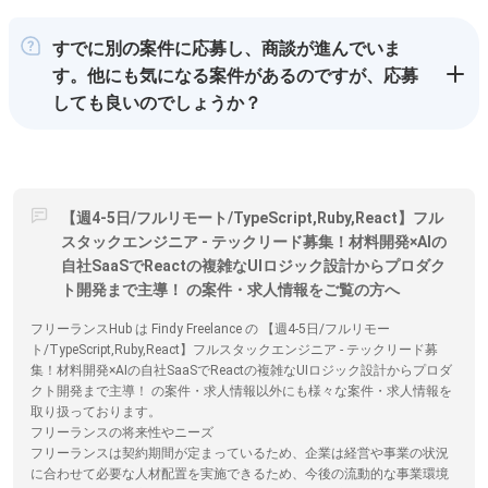
すでに別の案件に応募し、商談が進んでいま
す。他にも気になる案件があるのですが、応募
しても良いのでしょうか？
【週4-5日/フルリモート/TypeScript,Ruby,React】フル
スタックエンジニア - テックリード募集！材料開発×AIの
自社SaaSでReactの複雑なUIロジック設計からプロダク
ト開発まで主導！ の案件・求人情報をご覧の方へ
フリーランスHub は Findy Freelance の 【週4-5日/フルリモー
ト/TypeScript,Ruby,React】フルスタックエンジニア - テックリード募
集！材料開発×AIの自社SaaSでReactの複雑なUIロジック設計からプロダ
クト開発まで主導！ の案件・求人情報以外にも様々な案件・求人情報を
取り扱っております。
フリーランスの将来性やニーズ
フリーランスは契約期間が定まっているため、企業は経営や事業の状況
に合わせて必要な人材配置を実施できるため、今後の流動的な事業環境