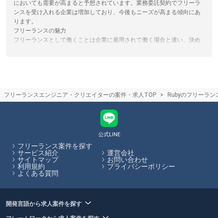
においても需要が高まると予想されています。業務委託契約でフリーラ
ンスを受け入れる企業は増加しており、今後もニーズが高まる傾向にあ
ります。
フリーランスの魅力
フリーランスとして働くことは企業に雇用されて働く場合と違い、決め
られた給与が無い厳しい世界ではありますが、自身の強みやスキルを活
かしながら自由度の高い働き方をしたり、スキル次第では高単価を受け
取ることができます。フリーランスHubではこれからフリーランスにな
ることを検討されている方向けに情報発信を行っています。
フリーランスエージェント担当者との面談のコツ
フリーランスエンジニア・クリエイターの案件・求人TOP
Rubyのフリーラ
エージェント担当者とのカウンセリング面談の際には、希望の単価や稼
働可能な日数、勤務形態などを伝えましょう。正しく希望を伝えること
で、お客様の希望に合った案件の紹介可能性が高まります。フリーラン
スHubでは、各エージェントのサービス内容やその比較をサイト内で行
うことができます。
公式LINE
フリーランス案件を探す
フリーランスHubはお客様のフリーランス案件探しを最大限サポートし
サービス紹介
運営会社
サイトマップ
お問い合わせ
ていきます。
利用規約
プライバシーポリシー
よくある質問
開発言語から求人案件を探す