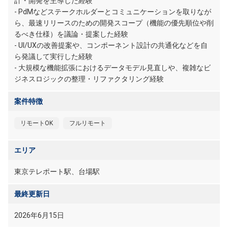
計・開発を主導した経験
- PdMなどステークホルダーとコミュニケーションを取りなが
ら、最速リリースのための開発スコープ（機能の優先順位や削
るべき仕様）を議論・提案した経験
- UI/UXの改善提案や、コンポーネント設計の共通化などを自
ら発議して実行した経験
- 大規模な機能拡張におけるデータモデル見直しや、複雑なビ
ジネスロジックの整理・リファクタリング経験
案件特徴
リモートOK
フルリモート
エリア
東京テレポート駅、台場駅
最終更新日
2026年6月15日