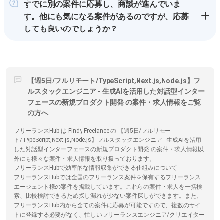
すでに別の案件に応募し、商談が進んでいま
す。他にも気になる案件があるのですが、応募
しても良いのでしょうか？
【週5日/フルリモート/TypeScript,Next.js,Node.js】フ
ルスタックエンジニア - 生成AIを活用した対話型インター
フェースの新規プロダクト開発 の案件・求人情報をご覧
の方へ
フリーランスHub は Findy Freelance の 【週5日/フルリモー
ト/TypeScript,Next.js,Node.js】フルスタックエンジニア - 生成AIを活用
した対話型インターフェースの新規プロダクト開発 の案件・求人情報以
外にも様々な案件・求人情報を取り扱っております。
フリーランスHubで効率的な情報収集ができる仕組みについて
フリーランスHubでは全国のフリーランス案件を保有するフリーランス
エージェント様の案件を掲載しています。これらの案件・求人を一括検
索、比較検討できるため探し漏れが少ない案件探しができます。また、
フリーランスHub内から全ての案件に応募が可能ですので、複数のサイ
トに登録する必要がなく、忙しいフリーランスエンジニア/クリエイター