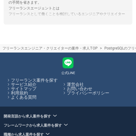
の手間を省きます。
フリーランスエージェントとは
フリーランスとして働くことを検討しているエンジニアやクリエイター
の方を対象に、各々のスキルや希望条件に合った案件を紹介してくれる
サービスのことです。個人で案件を請ける場合に必要となる契約処理な
ども代行してくれるため、参画する企業とのやり取りに時間が取られる
こともありません。フリーランスHubでは、フリーランス向けの案件・
求人を多数掲載しています。
フリーランスエンジニア・クリエイターの案件・求人TOP
PostgreSQLの
フリーランスエージェント担当者との面談のコツ
エージェント担当者とのカウンセリング面談の際には、希望の単価や稼
働可能な日数、勤務形態などを伝えましょう。正しく希望を伝えること
で、お客様の希望に合った案件の紹介可能性が高まります。フリーラン
スHubでは、各エージェントのサービス内容やその比較をサイト内で行
公式LINE
うことができます。
フリーランス案件を探す
サービス紹介
運営会社
サイトマップ
お問い合わせ
フリーランスHubはお客様のフリーランス案件探しを最大限サポートし
利用規約
プライバシーポリシー
ていきます。
よくある質問
開発言語から求人案件を探す
フレームワークから求人案件を探す
職種から求人案件を探す