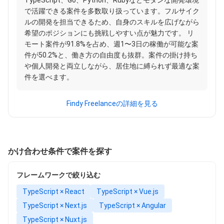
TypeScript、Go、Python、Rubyなどモダンな開発環境
で活躍できる案件を多数取り扱っています。フルサイク
ルの開発を担当できるため、自身のスキルを広げながら
希望のポジションにも挑戦しやすい点が魅力です。 リ
モート案件が91.8%を占め、週1〜3日の稼働が可能な案
件が50.2%と、働き方の自由度も抜群。案件の掛け持ち
や個人開発と両立しながら、居住地に縛られず最適な案
件を選べます。
Findy Freelanceの詳細を見る
かけ合わせ条件で案件を探す
フレームワークで絞り込む
TypeScript × React
TypeScript × Vue.js
TypeScript × Next.js
TypeScript × Angular
TypeScript × Nuxt.js