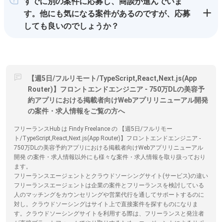
すでに別の案件に応募し、商談が進んでいま
す。他にも気になる案件があるのですが、応募
しても良いのでしょうか？
【週5日/フルリモート/TypeScript,React,Next.js(App
Router)】フロントエンドエンジニア - 750万DLの美容予
約アプリにおける掲載者向けWebアプリリニューアル開発
の案件・求人情報をご覧の方へ
フリーランスHub は Findy Freelance の 【週5日/フルリモー
ト/TypeScript,React,Next.js(App Router)】フロントエンドエンジニア -
750万DLの美容予約アプリにおける掲載者向けWebアプリリニューアル
開発 の案件・求人情報以外にも様々な案件・求人情報を取り扱っており
ます。
フリーランスエージェントとクラウドソーシングサイト(サービス)の違い
フリーランスエージェントは企業の案件とフリーランスを検討している
人のマッチングをカウンセリングや営業代行を通してサポートするのに
対し。クラウドソーシングはサイト上で直接案件を探すものになりま
す。クラウドソーシングサイトを利用する際は、フリーランスと発注者