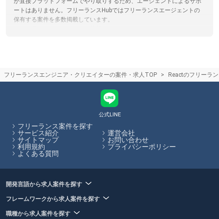
が直接プラットフォームでやり取りするため、エージェントによるサポ
ートはありません。フリーランスHubではフリーランスエージェントの
保有する案件を多数掲載しています。
フリーランスエージェントの仕組み
フリーランスエージェントは案件を探しているフリーランスエンジニア
やクリエイターの方と、フリーランス人材を活用したい企業のマッチン
グを行い、仲介手数料を受け取ることで収益としているサービスです。
仲介手数料やエージェントで受けられるサービスは各エージェントで異
フリーランスエンジニア・クリエイターの案件・求人TOP
Reactのフリーラ
なります。フリーランスHubでは各エージェントのサービス内容の比較
をサイト内で行うことができます。
フリーランスエージェント担当者との面談のコツ
エージェント担当者とのカウンセリング面談の際には、希望の単価や稼
働可能な日数、勤務形態などを伝えましょう。正しく希望を伝えること
公式LINE
で、お客様の希望に合った案件の紹介可能性が高まります。フリーラン
フリーランス案件を探す
スHubでは、各エージェントのサービス内容やその比較をサイト内で行
サービス紹介
運営会社
サイトマップ
お問い合わせ
うことができます。
利用規約
プライバシーポリシー
よくある質問
フリーランスHubはお客様のフリーランス案件探しを最大限サポートし
ていきます。
開発言語から求人案件を探す
フレームワークから求人案件を探す
職種から求人案件を探す