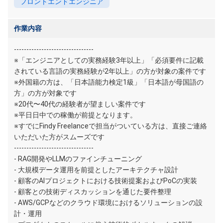
フロントエンドエンジニア
作業内容
--------------------------------
※「エンジニアとしての実務経験3年以上」「必須要件に記載
されている言語の実務経験が2年以上」の方が対象の案件です
※外国籍の方は、「日本語能力検定1級」「日本語が母国語の
方」の方が対象です
※20代〜40代の経験者が望ましい案件です
※平日日中での稼働が前提となります。
※すでにFindy Freelanceで担当がついている方は、直接ご連絡
いただいた方がスムーズです
--------------------------------
- RAG開発やLLMのファインチューニング
- 大規模データ運用を前提としたアーキテクチャ設計
- 顧客のAIプロジェクトにおける技術提案およびPoCの実装
- 顧客との技術ディスカッションを通じた要件整理
- AWS/GCPなどのクラウド環境におけるソリューションの設
計・運用