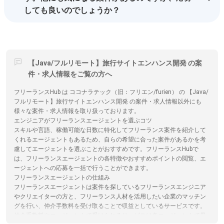
しても良いのでしょうか？
【Java/フルリモート】旅行サイトエンハンス開発 の案
件・求人情報をご覧の方へ
フリーランスHub は ココナラテック（旧：フリエン/furien） の 【Java/
フルリモート】旅行サイトエンハンス開発 の案件・求人情報以外にも
様々な案件・求人情報を取り扱っております。
エンジニアがフリーランスエージェントを選ぶコツ
スキルや言語、稼働可能な日数に特化してフリーランス案件を紹介して
くれるエージェントもあるため、自らの希望に合った案件があるかを考
慮してエージェントを選ぶことがおすすめです。フリーランスHubで
は、フリーランスエージェントの各特徴やおすすめポイントの閲覧、エ
ージェントへの応募を一括で行うことができます。
フリーランスエージェントの仕組み
フリーランスエージェントは案件を探しているフリーランスエンジニア
やクリエイターの方と、フリーランス人材を活用したい企業のマッチン
グを行い、仲介手数料を受け取ることで収益としているサービスです。
仲介手数料やエージェントで受けられるサービスは各エージェントで異