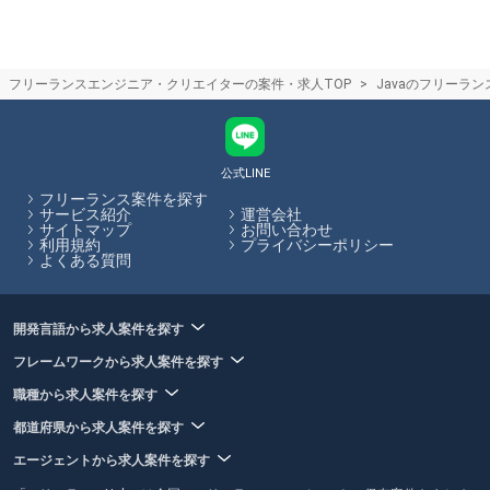
なります。フリーランスHubでは各エージェントのサービス内容の比較
をサイト内で行うことができます。
フリーランスエージェントはリモートワークや在宅のフリーランス案件
を紹介してくれるの？
フリーランスエンジニア・クリエイターの案件・求人TOP
Javaのフリーラ
最近は在宅/リモートワーク可能な案件が増えており、フリーランスエー
ジェントでもリモート/在宅案件を取り扱っております。ただ常駐案件が
多いエージェントやリモート案件が多いエージェントなど、エージェン
トによって特徴がありますので、リモート案件に強いエージェントを選
ぶのがおすすめです。フリーランスHubでは、各エージェントのサービ
公式LINE
ス内容やその比較をサイト内で行うことができます。
フリーランス案件を探す
サービス紹介
運営会社
サイトマップ
お問い合わせ
フリーランスHubはお客様のフリーランス案件探しを最大限サポートし
利用規約
プライバシーポリシー
ていきます。
よくある質問
開発言語から求人案件を探す
フレームワークから求人案件を探す
職種から求人案件を探す
都道府県から求人案件を探す
エージェントから求人案件を探す