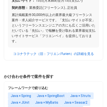
支払いサイト：
15日(月末締め翌月15日支払い)
契約形態：
業務委託(フリーランス) , 正社員
累計掲載案件30,000件以上の業界最大級フリーランス
案件・求人紹介サービスです。「支払いサイトが不安」
というフリーランスエンジニアの方にも広くご活用いた
だいている「先払い」で報酬を受け取れる業界最短支払
いサイトサービス「フリエンペイ」を提供しておりま
す。
ココナラテック（旧：フリエン/furien）の詳細を見る
かけ合わせ条件で案件を探す
フレームワークで絞り込む
Java × Spring
Java × SpringBoot
Java × Struts
Java × JUnit
Java × MyBatis
Java × Seasar2