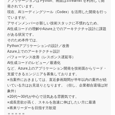
アプリケーションは Python、画面はStreamlit を利用して開
発されています。
現在、AIコーディングツール（Codex）を活用した開発を行っ
ていますが、
アサインメンバーが新しい技術スタックに不慣れなため、
AI生成コードの理解やAzure上でのアーキテクチャ設計に課題
がある状況です。
そのため本件では、
Pythonアプリケーションの設計／改善
Azure上でのアーキテクチャ設計
パフォーマンス改善（レスポンス遅延等）
AI生成コードのレビュー／最適化
など、Azure上のアプリケーション開発を技術面からリード・
支援できるエンジニアを募集しております。
※当案件におきましては、直近参画期間が半年以内の案件が続
いている方はお見送りとなります。（但し、企業都合退場は対
象外）
※20代〜30代が中心で活気ある雰囲気です。
※成長意欲が高く、スキルを急速に伸ばしたい方に最適
※将来リーダーを目指す方歓迎
＝＝＝＝＝