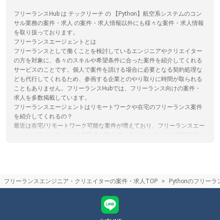
フリーランスHub は テックリーチ の 【Python】航空系システムのコン
サル業務の案件・求人 の案件・求人情報以外にも様々な案件・求人情報
を取り扱っております。
フリーランスエージェントとは
フリーランスとして働くことを検討しているエンジニアやクリエイター
の方を対象に、各々のスキルや希望条件に合った案件を紹介してくれる
サービスのことです。個人で案件を請ける場合に必要となる契約処理な
ども代行してくれるため、参画する企業とのやり取りに時間が取られる
こともありません。フリーランスHubでは、フリーランス向けの案件・
求人を多数掲載しています。
フリーランスエージェントはリモートワークや在宅のフリーランス案件
を紹介してくれるの？
最近は在宅/リモートワーク可能な案件が増えており、フリーランスエー
ジェントでもリモート/在宅案件を取り扱っております。ただ常駐案件が
多いエージェントやリモート案件が多いエージェントなど、エージェン
トによって特徴がありますので、リモート案件に強いエージェントを選
ぶのがおすすめです。フリーランスHubでは、各エージェントのサービ
ス内容やその比較をサイト内で行うことができます。
フリーランスエンジニア・クリエイターの案件・求人TOP
Pythonのフリー
フリーランスエージェントはエンジニア未経験の場合、フリーランス案
件を紹介してくれるの？
正直なところ、エンジニア未経験の場合、独学でプログラミングを学習
していたとしてもフリーランスとして案件に参画するのは難しい可能性
が高いと言えるでしょう。まずは組織に所属し、エンジニアとしての実