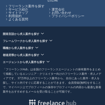
公式LINE
務経験を積んでからフリーランスとしての働き方を検討するのがおすす
フリーランス案件を探す
めです。フリーランスHubではエンジニア向けの記事を多数掲載してい
サービス紹介
運営会社
サイトマップ
お問い合わせ
ます。
利用規約
プライバシーポリシー
よくある質問
フリーランスHubはお客様のフリーランス案件探しを最大限サポートし
ていきます。
開発言語から求人案件を探す
フレームワークから求人案件を探す
職種から求人案件を探す
都道府県から求人案件を探す
エージェントから求人案件を探す
「フリーランスHub」は全国のフリーランスエージェントの保有案件をまとめ
て掲載しているエンジニア・クリエイター向けのフリーランス案件・求人メデ
ィアです。 37万件以上のフリーランス案件から、自分にあった案件・求人を
探し、サイト内ですぐに応募することができます。 会員登録(無料)をすること
で、マイページ上でプロフィールの保存やプロフィールの内容から最適な新着
案件をおすすめするメールを受け取ることが可能です。