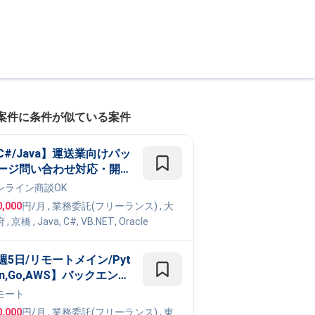
案件に条件が似ている案件
C#/Java】運送業向けパッ
ージ問い合わせ対応・開発
件
ンライン商談OK
0,000
円/月
,
業務委託(フリーランス)
, 大
府
,
京橋
,
Java
,
C#
,
VB.NET
,
Oracle
週5日/リモートメイン/Pyt
on,Go,AWS】バックエンド
ンジニア - スタートアップ
モート
けデットファイナンスサー
0,000
円/月
,
業務委託(フリーランス)
, 東