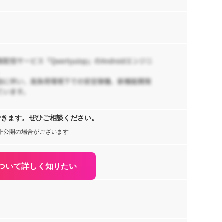
1,
ML
Az
K
,
A
【
推
援
75
ー
【
型
できます。ぜひご相談ください。
ス
1,
非公開の場合がございます
阪
【
ついて詳しく知りたい
連
リ
63
知
ra
,