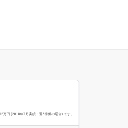
Findy Fre
ファインデ
2576件
Findy Freela
 (2018年7月実績・週5稼働の場合) です。
で、リードエンジニアや技
モダンな開発環境で活躍
す。 リモート案件が9
選べます。