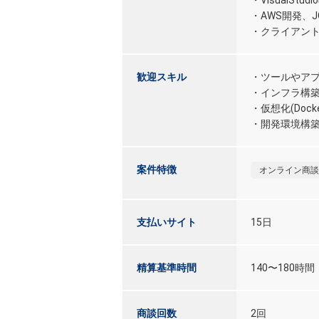
・VisualStu
・AWS開発、
・クライアン
歓迎スキル
・ツールやア
・インフラ構
・仮想化(Dock
・開発環境構
案件特徴
オンライン商談
支払いサイト
15日
精算基準時間
140〜180時間
商談回数
2回