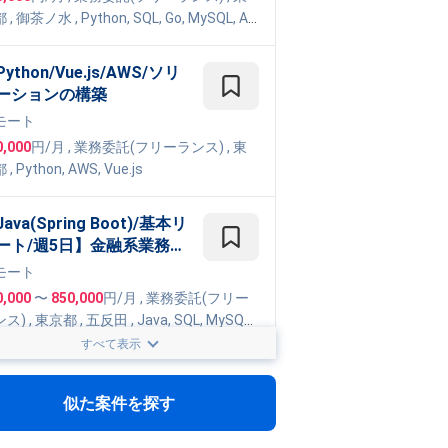
スのPythonバックエンド
都
,
御茶ノ水
,
Python
,
SQL
,
Go
,
MySQL
,
A
発
ython/Vue.js/AWS/ソリ
ーションの構築
モート
0,000
円/月
,
業務委託(フリーランス)
, 東
都
,
Python
,
AWS
,
Vue.js
ava(Spring Boot)/基本リ
ート/週5日】金融系業務ア
リケーション開発
モート
0,000
〜
850,000
円/月
,
業務委託(フリー
ンス)
, 東京都
,
五反田
,
Java
,
SQL
,
MySQL
,
ing
,
MyBatis
,
AWS
,
Azure
,
Docker
,
Git
,
Go
すべて表示
e Cloud Platform
TypeScript/週5日/フルリ
ート】落とし物管理AI Po
似た案件を探す
のテックリード業務案件
モート