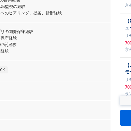
dioの使用経験
ビ
京
JOB監視の経験
開
WS
トへのヒアリング、提案、折衝経験
【P
ュ
プリの開発保守経験
リ
築保守経験
70
er等)経験
京
築経験
【J
OK
モ
プ
リ
70
ラ
Spr
ogl
【
モ
C
リ