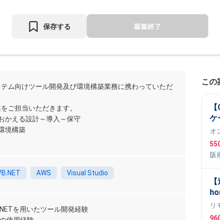
保存する
この
ステム向けツール開発及び環境構築業務に携わっていただ
【
業をご担当いただきます。
ケ
におかえる設計～導入～保守
案
発環境構築
オ
55
阪
VB.NET
AWS
Visual Studio
【
h
エ
リ
VB.NETを用いたツール開発経験
向
96