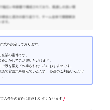
【
ho
L
リ
像
96
I
京
a
pt
,
の作業を想定しております。
る企業の案件です。
験を活かしてご活躍いただけます。
ので腰を据えて作業されたい方におすすめです。
商談で雰囲気を掴んでいただき、参画のご判断いただけ
す。
希望の条件の案件に参画しやすくなります