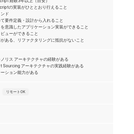
eScript 経験3年以上（目安）
90
peScriptの実装がひととおり行えること
L
,
P
インド
cri
いて要件定義・設計から入れること
【
ャを意識したアプリケーション実装ができること
ン
レビューができること
フ
解がある、リファクタリングに抵抗がないこと
リ
W
75
ラ
ノリス アーキテクチャの経験がある
TM
vent Sourcing アーキテクチャの実践経験がある
【
テーション能力がある
e
1,
リモートOK
京
【R
向
リ
1,