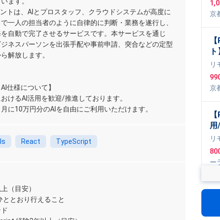
ています。
1,
ラ
ェントは、AIとプロスタッフ、クラウドシステムが高度に
京
急
るで一人の担当者のように自律的に判断・業務を遂行し、
ea
b
務を自動で完了させるサービスです。本サービスを通じ
【
ビジネスパーソンを出張手配や事前申請、突合などの定型
ト
から解放します。
ン
リ
99
AI仕様について】
京
おけるAI活用を歓迎/推進しております。
Clo
月に10万円分のAIを自由にご利用いただけます。
【
用
信
リ
ls
React
TypeScript
発
80
ー
Ty
ド
,
L
【
年以上（目安）
モ
がひととおり行えること
C
ンド
リ