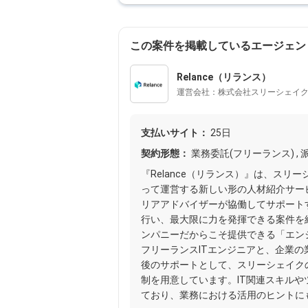
この案件を掲載しているエージェン
Relance（リランス）
運営会社：株式会社スリーシェイ
支払いサイト：
25日
契約形態：
業務委託(フリーランス) , 派
『Relance（リランス）』は、ス
って運営する新しい形の人材紹介サー
リアアドバイザーが協働してサポート
行い、最大限に力を発揮できる案件を
ンパニーだからこそ提供できる「エン
フリーランスITエンジニアと、企業の
後のサポートとして、スリーシェイク
制を用意しています。IT関連スキル
ており、業務における活用のヒントに