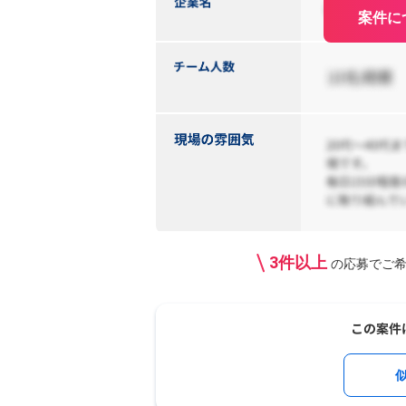
案件に
3件以上
の応募で
ご