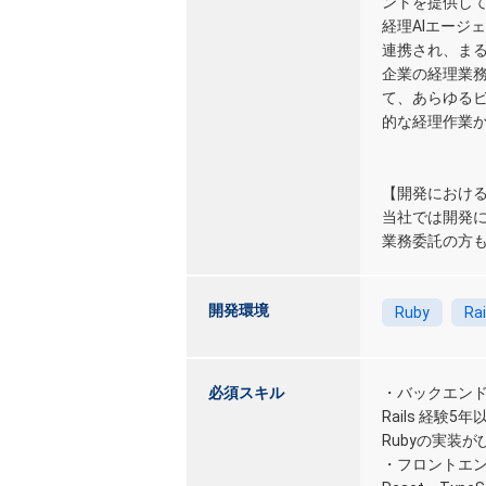
ントを提供し
経理AIエージ
連携され、ま
企業の経理業
て、あらゆる
的な経理作業
【開発における
当社では開発に
業務委託の方も
開発環境
Ruby
Rai
必須スキル
・バックエン
Rails 経験5
Rubyの実装
・フロントエ