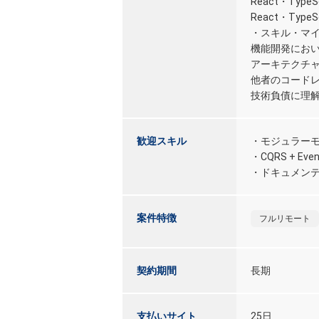
React・Typ
React・Ty
・スキル・マ
機能開発にお
アーキテクチ
他者のコード
技術負債に理
歓迎スキル
・モジュラーモ
・CQRS + E
・ドキュメン
案件特徴
フルリモート
契約期間
長期
支払いサイト
25日