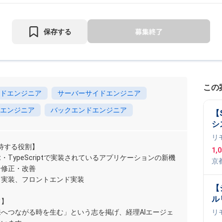
保存する
この
ドエンジニア
サーバーサイドエンジニア
エンジニア
バックエンドエンジニア
【
シ
リ
待する役割】
1,
eact・TypeScriptで実装されているアプリケーションの新機
京
合修正・改善
t
,
R
ド実装、フロントエンド実装
【
ルリ
て】
t
へつながる時を生む」という志を掲げ、経理AIエージェ
リ
ニ