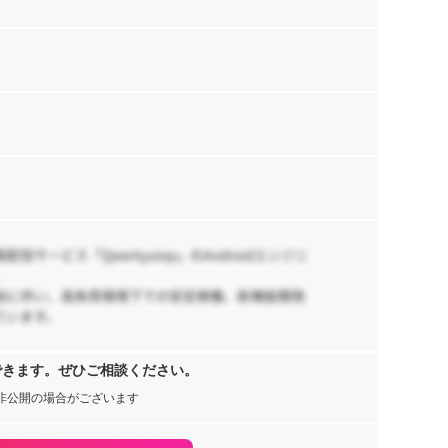
京
Rai
RA
,
【
y,
エ
リ
S
1,
推
京
t
日
できます。ぜひご相談ください。
非公開の場合がございます