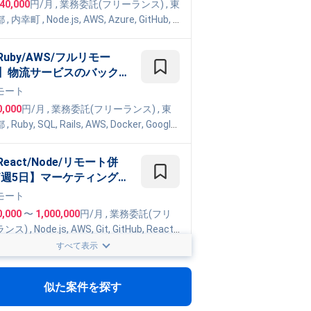
040,000
円/月
,
業務委託(フリーランス)
, 東
強み） - 全国の学校へ導入
都
,
内幸町
,
Node.js
,
AWS
,
Azure
,
GitHub
,
R
拡大中の 10代向け教育We
ct
,
Google Cloud Platform
,
TypeScript
サービス開発案件
Ruby/AWS/フルリモー
】物流サービスのバックエ
ドエンジニア
モート
0,000
円/月
,
業務委託(フリーランス)
, 東
都
,
Ruby
,
SQL
,
Rails
,
AWS
,
Docker
,
Google
ud Platform
React/Node/リモート併
/週5日】マーケティング配
システムのフルスタック開
モート
支援
0,000
〜
1,000,000
円/月
,
業務委託(フリ
ランス)
,
Node.js
,
AWS
,
Git
,
GitHub
,
React
,
peScript
,
Fargate
,
CDK
,
Figma
,
Terraform
すべて表示
ambda
TypeScript/週5日/フルリ
ート】落とし物管理AI Po
似た案件を探す
のフルスタック業務案件
モート