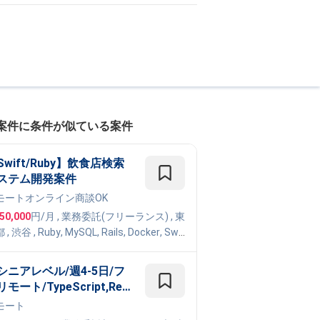
案件に条件が似ている案件
Swift/Ruby】飲食店検索
ステム開発案件
モート
オンライン商談OK
050,000
円/月
,
業務委託(フリーランス)
, 東
都
,
渋谷
,
Ruby
,
MySQL
,
Rails
,
Docker
,
Swif
eact
,
TypeScript
,
Next.js
シニアレベル/週4-5日/フ
モート/TypeScript,Reac
,Node】フルスタックエンジ
モート
ア（バックエンド・インフ