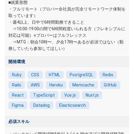
■就業形態
・フルリモート（プロパー全社員が完全リモートワーク体制を
取っています）
・週4以上、日中で6時間勤務できること
⇒10:00-19:00の間で6時間程度いられる方（フレキシブルに
対応は可能）※プロパーはフルフレックス
⇒MTG：朝会10時〜、夕会17時〜あるが必須ではない（勤
務していたら参加してほしい）
開発環境
Ruby
CSS
HTML
PostgreSQL
Redis
Rails
AWS
Heroku
Memcache
GitHub
React
TypeScript
Vue.js
Nuxt.js
Figma
Datadog
Elasticsearch
必須スキル