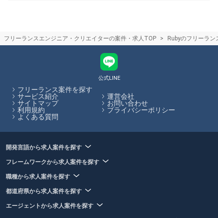
くれるエージェントもあるため、自らの希望に合った案件があるかを考
慮してエージェントを選ぶことがおすすめです。フリーランスHubで
は、フリーランスエージェントの各特徴やおすすめポイントの閲覧、エ
ージェントへの応募を一括で行うことができます。
フリーランスエンジニア・クリエイターの案件・求人TOP
Rubyのフリーラ
フリーランスHubからエージェントのフリーランス案件に応募した際の
流れについて
フリーランスHubからエージェントのフリーランス案件にご応募頂いた
後、各エージェントからのメールや電話などで日程調整を行った後、一
対一のカウンセリングでスキルや希望の働き方をエージェントの担当者
公式LINE
の方からヒアリング、その後希望にあった企業と商談し、案件に参画し
フリーランス案件を探す
て頂きます。
サービス紹介
運営会社
サイトマップ
お問い合わせ
利用規約
プライバシーポリシー
フリーランスHubはお客様のフリーランス案件探しを最大限サポートし
よくある質問
ていきます。
開発言語から求人案件を探す
フレームワークから求人案件を探す
職種から求人案件を探す
都道府県から求人案件を探す
エージェントから求人案件を探す