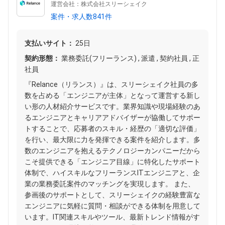
運営会社：株式会社スリーシェイク
案件・求人数841件
支払いサイト：
25日
契約形態：
業務委託(フリーランス) , 派遣 , 契約社員 , 正
社員
『Relance（リランス）』は、スリーシェイク社員の多
数を占める「エンジニアが主体」となって運営する新し
い形の人材紹介サービスです。業界知識や現場経験のあ
るエンジニアとキャリアアドバイザーが協働してサポー
トすることで、応募者のスキル・経歴の「適切な評価」
を行い、最大限に力を発揮できる案件を紹介します。多
数のエンジニアを抱えるテクノロジーカンパニーだから
こそ提供できる「エンジニア目線」に特化したサポート
体制で、ハイスキルなフリーランスITエンジニアと、企
業の業務委託案件のマッチングを実現します。 また、
参画後のサポートとして、スリーシェイクの経験豊富な
エンジニアに気軽に質問・相談ができる体制を用意して
います。IT関連スキルやツール、最新トレンド情報がす