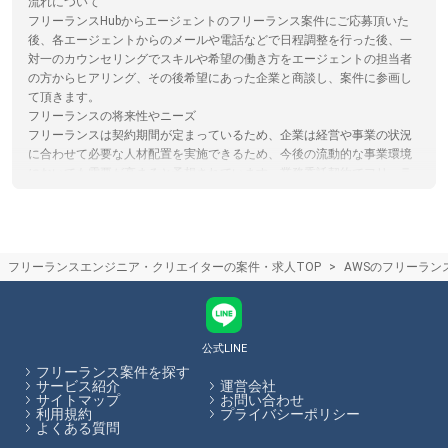
流れについて
フリーランスHubからエージェントのフリーランス案件にご応募頂いた
後、各エージェントからのメールや電話などで日程調整を行った後、一
対一のカウンセリングでスキルや希望の働き方をエージェントの担当者
の方からヒアリング、その後希望にあった企業と商談し、案件に参画し
て頂きます。
フリーランスの将来性やニーズ
フリーランスは契約期間が定まっているため、企業は経営や事業の状況
に合わせて必要な人材配置を実施できるため、今後の流動的な事業環境
においても需要が高まると予想されています。業務委託契約でフリーラ
ンスを受け入れる企業は増加しており、今後もニーズが高まる傾向にあ
ります。
フリーランスエージェントの仕組み
フリーランスエージェントは案件を探しているフリーランスエンジニア
フリーランスエンジニア・クリエイターの案件・求人TOP
AWSのフリーラン
やクリエイターの方と、フリーランス人材を活用したい企業のマッチン
グを行い、仲介手数料を受け取ることで収益としているサービスです。
仲介手数料やエージェントで受けられるサービスは各エージェントで異
なります。フリーランスHubでは各エージェントのサービス内容の比較
をサイト内で行うことができます。
公式LINE
フリーランス案件を探す
フリーランスHubはお客様のフリーランス案件探しを最大限サポートし
サービス紹介
運営会社
サイトマップ
お問い合わせ
ていきます。
利用規約
プライバシーポリシー
よくある質問