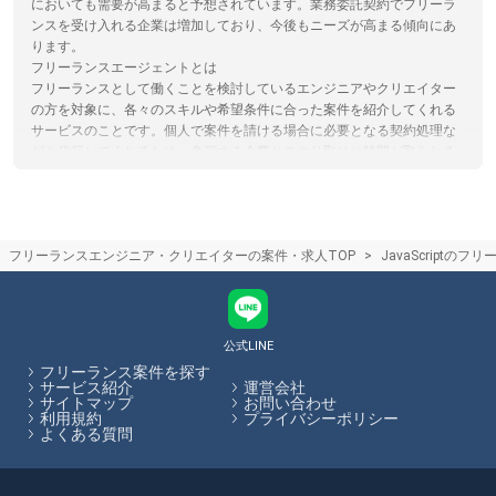
においても需要が高まると予想されています。業務委託契約でフリーラ
ンスを受け入れる企業は増加しており、今後もニーズが高まる傾向にあ
ります。
フリーランスエージェントとは
フリーランスとして働くことを検討しているエンジニアやクリエイター
の方を対象に、各々のスキルや希望条件に合った案件を紹介してくれる
サービスのことです。個人で案件を請ける場合に必要となる契約処理な
ども代行してくれるため、参画する企業とのやり取りに時間が取られる
こともありません。フリーランスHubでは、フリーランス向けの案件・
求人を多数掲載しています。
フリーランスの魅力
フリーランスとして働くことは企業に雇用されて働く場合と違い、決め
フリーランスエンジニア・クリエイターの案件・求人TOP
JavaScriptの
られた給与が無い厳しい世界ではありますが、自身の強みやスキルを活
かしながら自由度の高い働き方をしたり、スキル次第では高単価を受け
取ることができます。フリーランスHubではこれからフリーランスにな
ることを検討されている方向けに情報発信を行っています。
公式LINE
フリーランスHubはお客様のフリーランス案件探しを最大限サポートし
フリーランス案件を探す
ていきます。
サービス紹介
運営会社
サイトマップ
お問い合わせ
利用規約
プライバシーポリシー
よくある質問