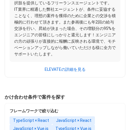
択肢を提供しているフリーランスエージェントです。
IT業界に精通した弊社エージェントが、条件に妥協する
ことなく、理想の案件を獲得のために企業との交渉を積
極的に行わせて頂きます。また参画後にも年2回の給与
交渉を行い、昇給が決まった場合、その増額分の95%を
エンジニアの皆様にしっかりと還元します！エンジニア
の方の頑張りが直接的に報酬に反映される環境で、モチ
ベーションアップしながら働いていただける様に全力で
サポートいたします。
ELEVATEの詳細を見る
かけ合わせ条件で案件を探す
フレームワークで絞り込む
TypeScript × React
JavaScript × React
JavaScript × Vue.js
TypeScript × Vue.js