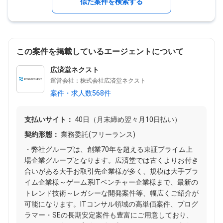
似た案件を検索する
この案件を掲載しているエージェントについて
広済堂ネクスト
運営会社：株式会社広済堂ネクスト
案件・求人数568件
支払いサイト：
40日（月末締め翌々月10日払い）
契約形態：
業務委託(フリーランス)
・弊社グループは、創業70年を超える東証プライム上
場企業グループとなります。広済堂では古くよりお付き
合いがある大手お取引先企業様が多く、規模は大手プラ
イム企業様～ゲーム系ITベンチャー企業様まで、最新の
トレンド技術～レガシーな開発案件等、幅広くご紹介が
可能になります。ITコンサル領域の高単価案件、プログ
ラマー・SEの長期安定案件も豊富にご用意しており、